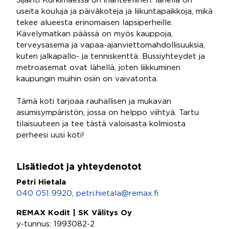
Sijainti Kurkimäessä on ihanteellinen: lähellä on
useita kouluja ja päiväkoteja ja liikuntapaikkoja, mikä
tekee alueesta erinomaisen lapsiperheille.
Kävelymatkan päässä on myös kauppoja,
terveysasema ja vapaa-ajanviettomahdollisuuksia,
kuten jalkapallo- ja tenniskenttä. Bussiyhteydet ja
metroasemat ovat lähellä, joten liikkuminen
kaupungin muihin osiin on vaivatonta.
Tämä koti tarjoaa rauhallisen ja mukavan
asumisympäristön, jossa on helppo viihtyä. Tartu
tilaisuuteen ja tee tästä valoisasta kolmiosta
perheesi uusi koti!
Lisätiedot ja yhteydenotot
Petri Hietala
040 051 9920
,
petri.hietala@remax.fi
REMAX Kodit | SK Välitys Oy
y-tunnus: 1993082-2