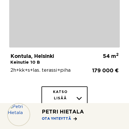
2
Kontula, Helsinki
54 m
Keinutie 10 B
2h+kk+s+las. terassi+piha
179 000 €
KATSO
LISÄÄ
(539)
PETRI HIETALA
OTA YHTEYTTÄ