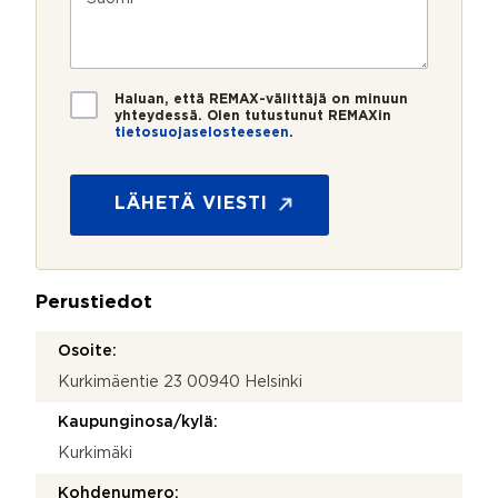
m
o
e
s
e
s
?
t
r
t
i
o
i
*
*
T
Haluan, että REMAX-välittäjä on minuun
i
yhteydessä. Olen tutustunut REMAXin
tietosuojaselosteeseen
.
e
T
t
i
o
e
s
LÄHETÄ VIESTI
t
u
o
o
s
j
u
a
o
Perustiedot
*
j
a
Osoite:
Kurkimäentie 23 00940 Helsinki
Kaupunginosa/kylä:
Kurkimäki
Kohdenumero: