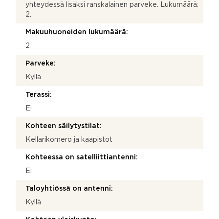
yhteydessä lisäksi ranskalainen parveke. Lukumäärä:
2.
Makuuhuoneiden lukumäärä:
2
Parveke:
Kyllä
Terassi:
Ei
Kohteen säilytystilat:
Kellarikomero ja kaapistot
Kohteessa on satelliittiantenni:
Ei
Taloyhtiössä on antenni:
Kyllä