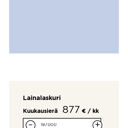
Lainalaskuri
877
Kuukausierä
€ / kk
–
+