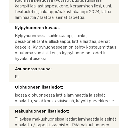
Kauniissa keittiössä työtasot puuta, runsaasti
kaappitilaa, astianpesukone, keraaminen liesi, uuni,
liesituuletin, jääkaappi/pakastinkaappi 2024, lattia
laminaattia / laattaa, seinät tapettia.
Kylpyhuoneen kuvaus:
Kylpyhuoneessa suihkukaappi, suihku,
pesukoneliitäntä, allaskaappi, lattia laattaa, seinät
kaakelia. Kylpyhuoneeseen on tehty kosteusmittaus
muutama vuosi sitten ja kylpyhuone on todettu
hyväkuntoiseksi.
Asunnossa sauna:
Ei
Olohuoneen lisätiedot:
Isossa olohuoneessa lattia laminaattia ja seinät
maalattu, sekä koristekiviseinä, käynti parvekkeelle.
Makuuhuoneen lisätiedot:
Tilavissa makuuhuoneissa lattiat laminaattia ja seinät
maalattu / tapetti, kaapistot. Päämakuuhuoneen