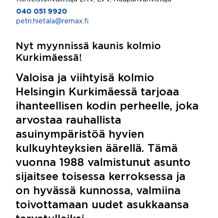
040 051 9920
petri.hietala@remax.fi
Nyt myynnissä kaunis kolmio
Kurkimäessä!
Valoisa ja viihtyisä kolmio
Helsingin Kurkimäessä tarjoaa
ihanteellisen kodin perheelle, joka
arvostaa rauhallista
asuinympäristöä hyvien
kulkuyhteyksien äärellä. Tämä
vuonna 1988 valmistunut asunto
sijaitsee toisessa kerroksessa ja
on hyvässä kunnossa, valmiina
toivottamaan uudet asukkaansa