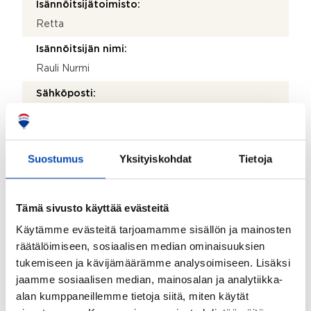
Isännöitsijätoimisto:
Retta
Isännöitsijän nimi:
Rauli Nurmi
Sähköposti:
info@realia.fi | rauli.nurmi@realia.fi
Puhelinnumero:
Suostumus
Yksityiskohdat
Tietoja
010 228 4000
Katuosoite:
Valimotie 9-11
Tämä sivusto käyttää evästeitä
Postinumero:
Käytämme evästeitä tarjoamamme sisällön ja mainosten
räätälöimiseen, sosiaalisen median ominaisuuksien
00380
tukemiseen ja kävijämäärämme analysoimiseen. Lisäksi
Postitoimipaikka:
jaamme sosiaalisen median, mainosalan ja analytiikka-
Helsinki
alan kumppaneillemme tietoja siitä, miten käytät