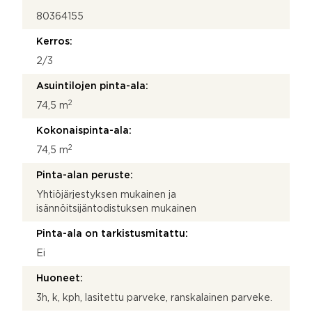
80364155
Kerros:
2/3
Asuintilojen pinta-ala:
2
74,5 m
Kokonaispinta-ala:
2
74,5 m
Pinta-alan peruste:
Yhtiöjärjestyksen mukainen ja
isännöitsijäntodistuksen mukainen
Pinta-ala on tarkistusmitattu:
Ei
Huoneet:
3h, k, kph, lasitettu parveke, ranskalainen parveke.