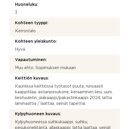
Huoneluku:
3
Kohteen tyyppi:
Kerrostalo
Kohteen yleiskunto:
Hyvä
Vapautuminen:
Muu ehto: Sopimuksen mukaan
Keittiön kuvaus:
Kauniissa keittiössä työtasot puuta, runsaasti
kaappitilaa, astianpesukone, keraaminen liesi, uuni,
liesituuletin, jääkaappi/pakastinkaappi 2024, lattia
laminaattia / laattaa, seinät tapettia.
Kylpyhuoneen kuvaus:
Kylpyhuoneessa suihkukaappi, suihku,
pesukoneliitäntä, allaskaappi, lattia laattaa, seinät