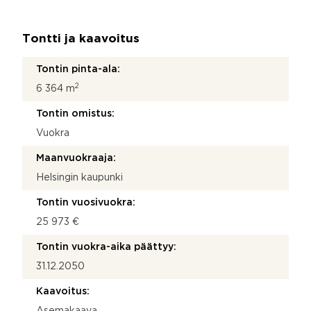
Tontti ja kaavoitus
Tontin pinta-ala:
2
6 364 m
Tontin omistus:
Vuokra
Maanvuokraaja:
Helsingin kaupunki
Tontin vuosivuokra:
25 973 €
Tontin vuokra-aika päättyy:
31.12.2050
Kaavoitus:
Asemakaava