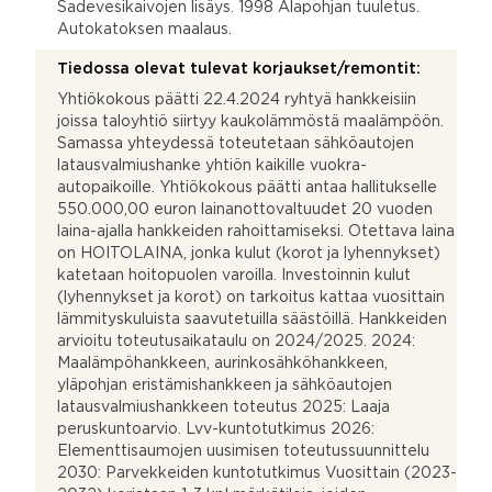
Sadevesikaivojen lisäys. 1998 Alapohjan tuuletus.
Autokatoksen maalaus.
Tiedossa olevat tulevat korjaukset/remontit:
Yhtiökokous päätti 22.4.2024 ryhtyä hankkeisiin
joissa taloyhtiö siirtyy kaukolämmöstä maalämpöön.
Samassa yhteydessä toteutetaan sähköautojen
latausvalmiushanke yhtiön kaikille vuokra-
autopaikoille. Yhtiökokous päätti antaa hallitukselle
550.000,00 euron lainanottovaltuudet 20 vuoden
laina-ajalla hankkeiden rahoittamiseksi. Otettava laina
on HOITOLAINA, jonka kulut (korot ja lyhennykset)
katetaan hoitopuolen varoilla. Investoinnin kulut
(lyhennykset ja korot) on tarkoitus kattaa vuosittain
lämmityskuluista saavutetuilla säästöillä. Hankkeiden
arvioitu toteutusaikataulu on 2024/2025. 2024:
Maalämpöhankkeen, aurinkosähköhankkeen,
yläpohjan eristämishankkeen ja sähköautojen
latausvalmiushankkeen toteutus 2025: Laaja
peruskuntoarvio. Lvv-kuntotutkimus 2026:
Elementtisaumojen uusimisen toteutussuunnittelu
2030: Parvekkeiden kuntotutkimus Vuosittain (2023-