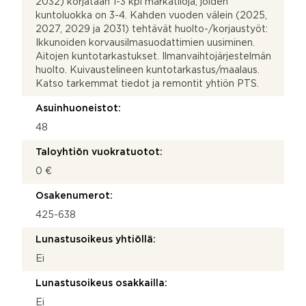
2032) korjataan 1-3 kpl märkätiloja, joiden
kuntoluokka on 3-4. Kahden vuoden välein (2025,
2027, 2029 ja 2031) tehtävät huolto-/korjaustyöt:
Ikkunoiden korvausilmasuodattimien uusiminen.
Aitojen kuntotarkastukset. Ilmanvaihtojärjestelmän
huolto. Kuivaustelineen kuntotarkastus/maalaus.
Katso tarkemmat tiedot ja remontit yhtiön PTS.
Asuinhuoneistot:
48
Taloyhtiön vuokratuotot:
0 €
Osakenumerot:
425-638
Lunastusoikeus yhtiöllä:
Ei
Lunastusoikeus osakkailla:
Ei