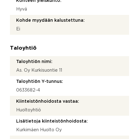
Kohteen yleiskunto:
Hyvä
Kohde myydään kalustettuna:
Ei
Taloyhtiö
Taloyhtiön nimi:
As. Oy Kurkisuontie 11
Taloyhtiön Y-tunnus:
0633682-4
Kiinteistönhoidosta vastaa:
Huoltoyhtiö
Lisätietoja kiinteistönhoidosta:
Kurkimäen Huolto Oy