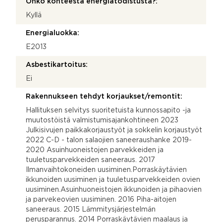
Onko kohteesta energiatodistusta?:
Kyllä
Energialuokka:
E2013
Asbestikartoitus:
Ei
Rakennukseen tehdyt korjaukset/remontit:
Hallituksen selvitys suoritetuista kunnossapito -ja
muutostöistä valmistumisajankohtineen 2023
Julkisivujen paikkakorjaustyöt ja sokkelin korjaustyöt
2022 C-D - talon salaojien saneeraushanke 2019-
2020 Asuinhuoneistojen parvekkeiden ja
tuuletusparvekkeiden saneeraus. 2017
Ilmanvaihtokoneiden uusiminen.Porraskäytävien
ikkunoiden uusiminen ja tuuletusparvekkeiden ovien
uusiminen.Asuinhuoneistojen ikkunoiden ja pihaovien
ja parvekeovien uusiminen. 2016 Piha-aitojen
saneeraus. 2015 Lämmitysjärjestelmän
perusparannus. 2014 Porraskäytävien maalaus ja