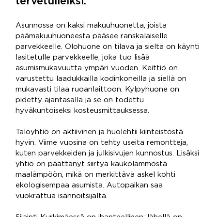
tervetulleiksi.
Asunnossa on kaksi makuuhuonetta, joista
päämakuuhuoneesta pääsee ranskalaiselle
parvekkeelle. Olohuone on tilava ja sieltä on käynti
lasitetulle parvekkeelle, joka tuo lisää
asumismukavuutta ympäri vuoden. Keittiö on
varustettu laadukkailla kodinkoneilla ja siellä on
mukavasti tilaa ruoanlaittoon. Kylpyhuone on
pidetty ajantasalla ja se on todettu
hyväkuntoiseksi kosteusmittauksessa.
Taloyhtiö on aktiivinen ja huolehtii kiinteistöstä
hyvin. Viime vuosina on tehty useita remontteja,
kuten parvekkeiden ja julkisivujen kunnostus. Lisäksi
yhtiö on päättänyt siirtyä kaukolämmöstä
maalämpöön, mikä on merkittävä askel kohti
ekologisempaa asumista. Autopaikan saa
vuokrattua isännöitsijältä.