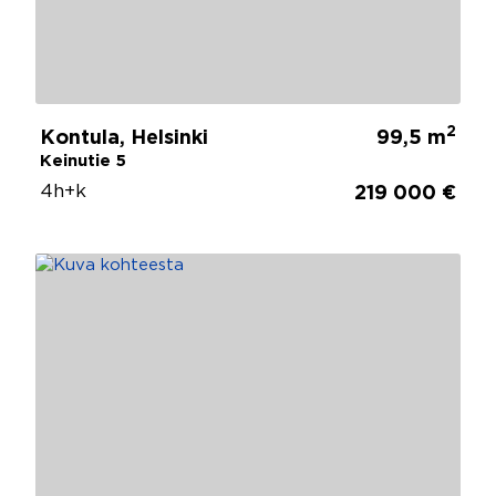
2
Kontula, Helsinki
99,5 m
Keinutie 5
4h+k
219 000 €