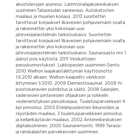
akustolevyjen asennus. Lämmönalajakokeskuksen
uusiminen.Talopesulan saneeraus. Autokatosten
maalaus ja muurien korjaus. 2013 suoritettiin
tarvittavat korjaukset likavesien pohjaviemärin osalta
ja rakennettiin yksi kokonaan uusi
jätevesijärjestelmän tarkistuskaivo. Suoritettiin
tarvittavat korjaukset likavesien pohjaviemärin osalta
ja rakennettiin yksi kokonaan uusi
jätevesijärjestelmän tarkistuskaivo. Saunaosasto nro 1
jäänyt pois käytöstä. 2011 Vesikattojen
peruskunnostukset. Lukkopesien uusiminen-Sento.
2010 Welhon laajakaistaliittymän käyttöönotto
1.6.2010 alkaen. Welhon kaapelitv verkkoon
liittyminen 1/2010. 2009 Elementtisaumat. 2009 IV-
poistokanavien puhdistus ja säätö. 2008 Salaojien,
sadevesien pintavesien ohjauksen ja sokkelin
vedeneristyksen peruskorjaus. Tuuletusparvekkeet 4
kpl pinnoitus. 2003 Etelänpuoleisten ikkunoiden ja
räystäiden maalaus, 3 tuuletusparvekkeen pinnoitus
ja kellarikäytävän maalaus. 2002 Antennikeskuksen
digitalisoiminen. 2000 Saunaremontti. 1999 Terassi-
ja ranskalaisten parvekeovien uusiminen.