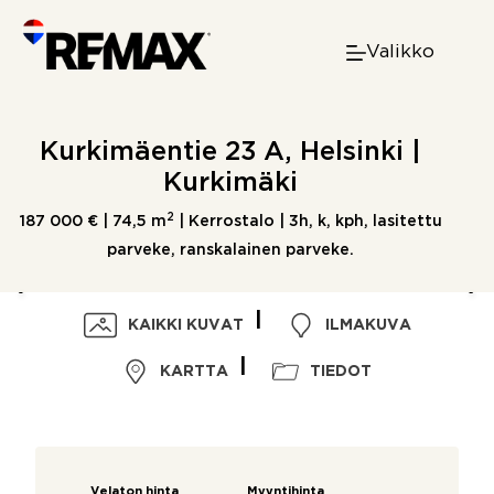
Skip
to
Valikko
content
Kurkimäentie 23 A, Helsinki |
Kurkimäki
2
187 000 € |
74,5 m
| Kerrostalo | 3h, k, kph, lasitettu
parveke, ranskalainen parveke.
KAIKKI KUVAT
ILMAKUVA
KARTTA
TIEDOT
Velaton hinta
Myyntihinta