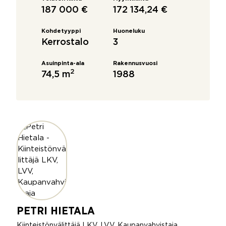
187 000 €
172 134,24 €
Kohdetyyppi
Huoneluku
Kerrostalo
3
Asuinpinta-ala
Rakennusvuosi
2
74,5 m
1988
PETRI HIETALA
Kiinteistönvälittäjä LKV, LVV, Kaupanvahvistaja