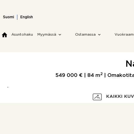
Skip
to
content
Suomi
English
Asuntohaku
Myymässä
Ostamassa
Vuokraam
N
2
549 000 € |
84 m
| Omakotital
KAIKKI KU
Velaton hinta
Myyntihinta