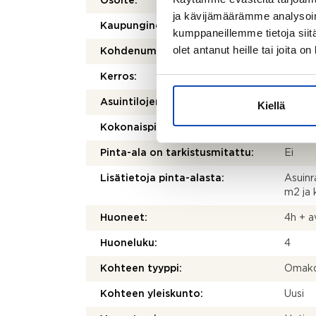
Osoite:
Nallen
ja kävijämäärämme analysoim
Kaupunginosa/kylä:
Malmi
kumppaneillemme tietoja siitä
olet antanut heille tai joita o
Kohdenumero:
80501
Kerros:
1/2
2
Asuintilojen pinta-ala:
84 m
Kiellä
Kokonaispinta-ala:
103 m
Pinta-ala on tarkistusmitattu:
Ei
Lisätietoja pinta-alasta:
Asuinr
m2 ja 
Huoneet:
4h + a
Huoneluku:
4
Kohteen tyyppi:
Omako
Kohteen yleiskunto:
Uusi