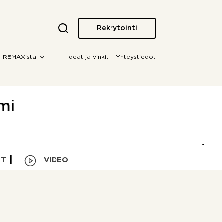
Rekrytointi
a REMAXista
Ideat ja vinkit
Yhteystiedot
mi
OT
VIDEO