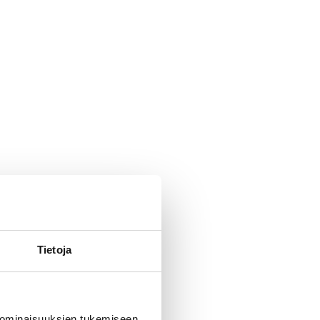
Tietoja
 ominaisuuksien tukemiseen