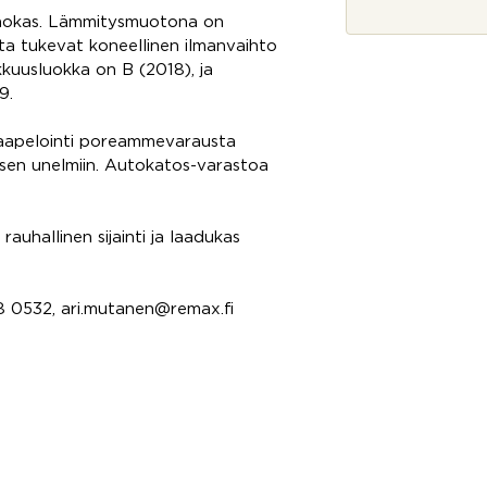
k
*
e
tehokas. Lämmitysmuotona on
e
tta tukevat koneellinen ilmanvaihto
?
uusluokka on B (2018), ja
k
9.
o
h
u kaapelointi poreammevarausta
t
e
isen unelmiin. Autokatos-varastoa
e
s
t
auhallinen sijainti ja laadukas
a
?
68 0532, ari.mutanen@remax.fi