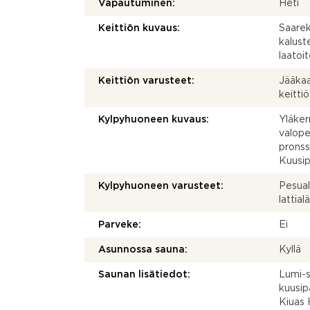
Vapautuminen:
Heti
Keittiön kuvaus:
Saarek
kalust
laatoit
Keittiön varusteet:
Jääkaa
keitti
Kylpyhuoneen kuvaus:
Yläker
valopei
pronss
Kuusip
Kylpyhuoneen varusteet:
Pesual
lattia
Parveke:
Ei
Asunnossa sauna:
Kyllä
Saunan lisätiedot:
Lumi-s
kuusip
Kiuas 