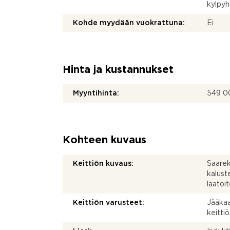
kylpy
Kohde myydään vuokrattuna:
Ei
Hinta ja kustannukset
Myyntihinta:
549 0
Kohteen kuvaus
Keittiön kuvaus:
Saarek
kalust
laatoit
Keittiön varusteet:
Jääkaa
keitti