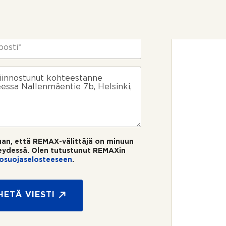
uan, että REMAX-välittäjä on minuun
eydessä. Olen tutustunut REMAXin
tosuojaselosteeseen
.
HETÄ VIESTI