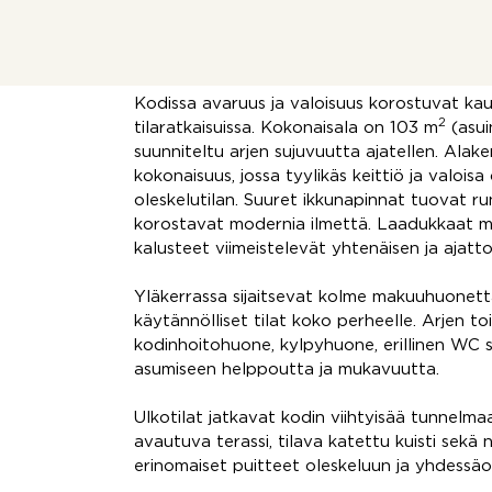
erityisesti modernin lapsiperhe
toimivuuden, tyylikkyyden ja 
Kodissa avaruus ja valoisuus korostuvat kauni
2
tilaratkaisuissa. Kokonaisala on 103 m
(asui
suunniteltu arjen sujuvuutta ajatellen. Alak
kokonaisuus, jossa tyylikäs keittiö ja valoi
oleskelutilan. Suuret ikkunapinnat tuovat r
korostavat modernia ilmettä. Laadukkaat mate
kalusteet viimeistelevät yhtenäisen ja ajat
Yläkerrassa sijaitsevat kolme makuuhuonetta
käytännölliset tilat koko perheelle. Arjen toi
kodinhoitohuone, kylpyhuone, erillinen WC s
asumiseen helppoutta ja mukavuutta.
Ulkotilat jatkavat kodin viihtyisää tunnelm
avautuva terassi, tilava katettu kuisti sekä
erinomaiset puitteet oleskeluun ja yhdessäo