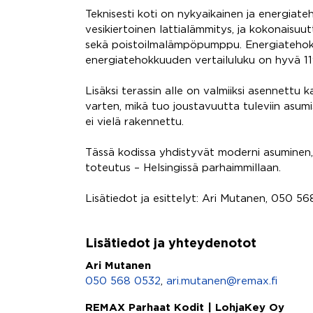
Teknisesti koti on nykyaikainen ja energia
vesikiertoinen lattialämmitys, ja kokonaisuu
sekä poistoilmalämpöpumppu. Energiatehokk
energiatehokkuuden vertailuluku on hyvä 11
Lisäksi terassin alle on valmiiksi asennett
varten, mikä tuo joustavuutta tuleviin asum
ei vielä rakennettu.
Tässä kodissa yhdistyvät moderni asuminen, r
toteutus – Helsingissä parhaimmillaan.
Lisätiedot ja esittelyt: Ari Mutanen, 050 5
Lisätiedot ja yhteydenotot
Ari Mutanen
050 568 0532
,
ari.mutanen@remax.fi
REMAX Parhaat Kodit | LohjaKey Oy