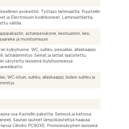
keellinen avokeittiö. Työtaso laminaattia. Puustellin
eet ja Electroluxin kodinkoneet. Laminaattilattia,
ettu välitila.
ppipakastin, astianpesukone, liesituuletin, liesi,
ösaareke ja monitoimiuuni
ran kylpyhuone. WC, suihku, pesuallas, allaskaappi,
li, lattialämmitys. Seinät ja lattiat laatoitettu,
iin sävytetty lasiseinä löylyhuoneessa.
aneelikatto
las, WC-istuin, suihku, allaskaappi, bidee-suihku ja
lämmitys
auna osa Kastellin pakettia. Seinissä ja katossa
aneeli. Saunan lauteet lämpökäsiteltyä haapaa.
Harvia Cilindro PC90XE. Pronssinsävyinen lasiseinä