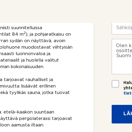
t
m
en tarpeisiin – yhdistäen
t
i
P
o
*
u
asumismukavuuden.
s
h
i
e
S
isti suunnitelluissa
k
l
ä
2
o
ntilat 84 m
), ja pohjaratkaisu on
i
h
y
s
n
k
erran sydän on näyttävä, avoin
V
h
k
n
ö
i
sa olohuone muodostavat viihtyisän
t
e
u
p
e
e
unsaasti luonnonvaloa ja
e
m
o
s
y
riaalit ja huolella valitut
?
e
s
t
d
toman kokonaisuuden.
r
t
i
e
o
i
n
*
 tarjoavat rauhalliset ja
*
T
o
Hal
mivuutta lisäävät erillinen
i
t
yht
e
ekä tyylikäs sauna, jotka tuovat
t
tie
t
o
o
s
s
i
aa: etelä–kaakon suuntaan
LÄ
u
k
 näyttävä pergolaterassi tarjoavat
o
o
loon aamusta iltaan.
j
s
a