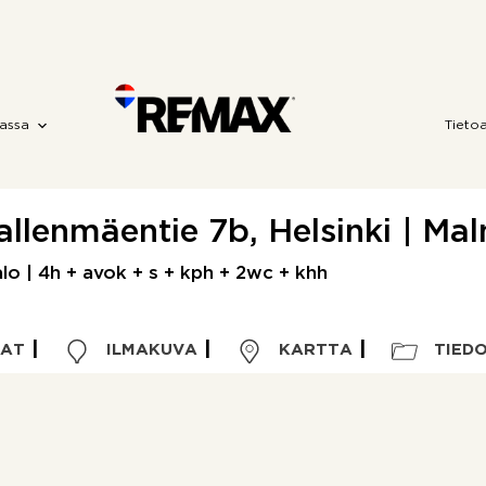
assa
Tieto
allenmäentie 7b, Helsinki | Mal
o | 4h + avok + s + kph + 2wc + khh
VAT
ILMAKUVA
KARTTA
TIED
Kohdetyyppi