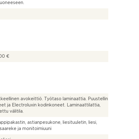
huoneeseen.
00 €
keellinen avokeittiö. Työtaso laminaattia. Puustellin
eet ja Electroluxin kodinkoneet. Laminaattilattia,
ettu välitila.
ppipakastin, astianpesukone, liesituuletin, liesi,
ösaareke ja monitoimiuuni