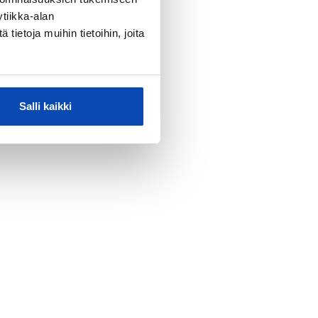
tiikka-alan
ietoja muihin tietoihin, joita
Salli kaikki