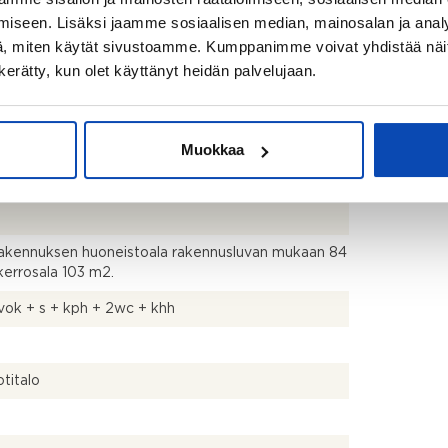
mäentie 7b 00700 Helsinki
iseen. Lisäksi jaamme sosiaalisen median, mainosalan ja analy
, miten käytät sivustoamme. Kumppanimme voivat yhdistää näitä t
n kerätty, kun olet käyttänyt heidän palvelujaan.
746
Muokkaa
2
akennuksen huoneistoala rakennusluvan mukaan 84
kerrosala 103 m2.
vok + s + kph + 2wc + khh
titalo