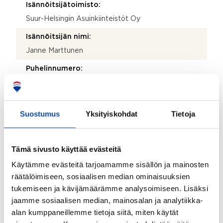
Isännöitsijätoimisto:
Suur-Helsingin Asuinkiinteistöt Oy
Isännöitsijän nimi:
Janne Marttunen
Puhelinnumero:
93 436 240
Katuosoite:
Suostumus
Yksityiskohdat
Tietoja
Kauppakartanonkatu 11
Postinumero:
00930
Tämä sivusto käyttää evästeitä
Käytämme evästeitä tarjoamamme sisällön ja mainosten
Postitoimipaikka:
räätälöimiseen, sosiaalisen median ominaisuuksien
Helsinki
tukemiseen ja kävijämäärämme analysoimiseen. Lisäksi
Isännöitsijäntodistuksen päivämäärä:
jaamme sosiaalisen median, mainosalan ja analytiikka-
21.08.2025
alan kumppaneillemme tietoja siitä, miten käytät