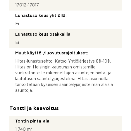
17012-17817
Lunastusoikeus yhtiöllä:
Ei
Lunastusoikeus osakkailla:
Ei
Muut käyttö-/luovutusrajoitukset:
Hitas-lunastusehto. Katso Yhtiöjärjestys 8§-10§.
Hitas on Helsingin kaupungin omistamille
vuokratonteille rakennettujen asuntojen hinta- ja
laatutason sääntelyjärjestelmä. Hitas-asunnoilla
tarkoitetaan kyseisen sääntelyjärjestelmän alaisia
asuntoja.
Tontti ja kaavoitus
Tontin pinta-ala:
2
1 740 m