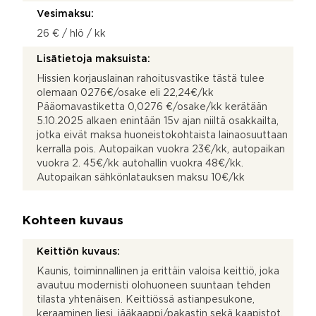
Vesimaksu:
26 € / hlö / kk
Lisätietoja maksuista:
Hissien korjauslainan rahoitusvastike tästä tulee
olemaan 0276€/osake eli 22,24€/kk
Pääomavastiketta 0,0276 €/osake/kk kerätään
5.10.2025 alkaen enintään 15v ajan niiltä osakkailta,
jotka eivät maksa huoneistokohtaista lainaosuuttaan
kerralla pois. Autopaikan vuokra 23€/kk, autopaikan
vuokra 2. 45€/kk autohallin vuokra 48€/kk.
Autopaikan sähkönlatauksen maksu 10€/kk
Kohteen kuvaus
Keittiön kuvaus:
Kaunis, toiminnallinen ja erittäin valoisa keittiö, joka
avautuu modernisti olohuoneen suuntaan tehden
tilasta yhtenäisen. Keittiössä astianpesukone,
keraaminen liesi, jääkaappi/pakastin sekä kaapistot.