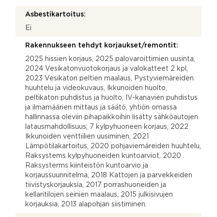
Asbestikartoitus:
Ei
Rakennukseen tehdyt korjaukset/remontit:
2025 hissien korjaus, 2025 palovaroittimien uusinta,
2024 Vesikatonvuotokorjaus ja valokatteet 2 kpl,
2023 Vesikaton peltien maalaus, Pystyviemäreiden
huuhtelu ja videokuvaus, Ikkunoiden huolto,
peltikaton puhdistus ja huolto, IV-kanavien puhdistus
ja ilmamäärien mittaus ja säätö, yhtiön omassa
hallinnassa oleviin pihapaikkoihin lisätty sähköautojen
latausmahdollisuus, 7 kylpyhuoneen korjaus, 2022
Ikkunoiden venttiilien uusiminen, 2021
Lämpötilakartoitus, 2020 pohjaviemäreiden huuhtelu,
Raksystems kylpyhuoneiden kuntoarviot, 2020
Raksysterms kiinteistön kuntoarvio ja
korjaussuunnitelma, 2018 Kattojen ja parvekkeiden
tiivistyskorjauksia, 2017 porrashuoneiden ja
kellaritilojen seinien maalaus, 2015 julkisivujen
korjauksia, 2013 alapohjan siistiminen.