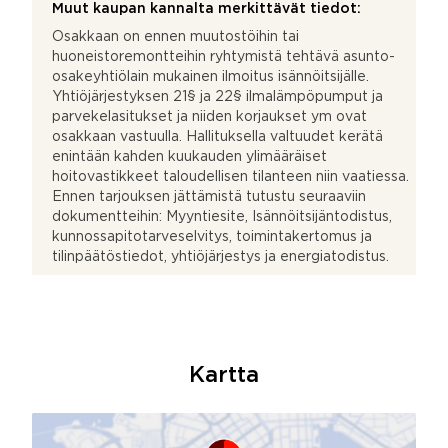
Muut kaupan kannalta merkittävät tiedot:
Osakkaan on ennen muutostöihin tai
huoneistoremontteihin ryhtymistä tehtävä asunto-
osakeyhtiölain mukainen ilmoitus isännöitsijälle.
Yhtiöjärjestyksen 21§ ja 22§ ilmalämpöpumput ja
parvekelasitukset ja niiden korjaukset ym ovat
osakkaan vastuulla. Hallituksella valtuudet kerätä
enintään kahden kuukauden ylimääräiset
hoitovastikkeet taloudellisen tilanteen niin vaatiessa.
Ennen tarjouksen jättämistä tutustu seuraaviin
dokumentteihin: Myyntiesite, Isännöitsijäntodistus,
kunnossapitotarveselvitys, toimintakertomus ja
tilinpäätöstiedot, yhtiöjärjestys ja energiatodistus.
Kartta