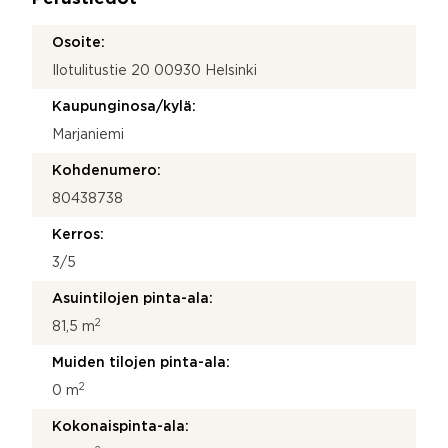
*
j
a
Osoite:
Ilotulitustie 20 00930 Helsinki
Kaupunginosa/kylä:
Marjaniemi
Kohdenumero:
80438738
Kerros:
3/5
Asuintilojen pinta-ala:
2
81,5 m
Muiden tilojen pinta-ala:
2
0 m
Kokonaispinta-ala: