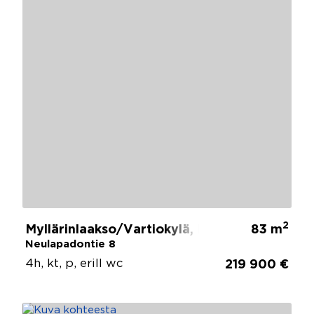
2
Myllärinlaakso/Vartiokylä, Helsinki
83 m
Neulapadontie 8
4h, kt, p, erill wc
219 900 €