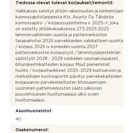
Tiedossa olevat tulevat korjaukset/remontit:
Hallituksen selvitys yhtiön rakennusten ja kiinteistöjen
kunnossapitotarpeesta Kts. Asunto Oy Tähdistie
kunnossapito- / korjaussuunnitelma v. 2025–>, joka
on esitetty yhtiökokouksessa 27.5.2025 2025
lämmönvaihtimien uusinta ja patteriverkoston
tasapainotus 2026 parvekkeiden valokatteen uusinta
/ korjaus 2026 iv-koneiden uusinta 2027
patteriverkoston korjaustyöt / lämmitysjärjestelmän
säätötyöt 2028 - 2029 sokkelien saumakorjaukset,
bitumikermikatteiden korjaus Muut pienemmät
huolto / korjaushankkeet 2025–2029 kuntoarvion ja
märkätilojen kuntoraportin päivitys parvekekaiteiden
korjausarvio parvekelasitusten liitossaumojen
uusiminen patteriverkoston säätö julkisivun
puuverhouksen huoltomaalaus ulko-ovien
huoltomaalaus
Asuinhuoneistot:
40
Osakenumerot: