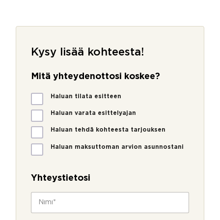
Kysy lisää kohteesta!
Mitä yhteydenottosi koskee?
M
Haluan tilata esitteen
i
t
Haluan varata esittelyajan
ä
Haluan tehdä kohteesta tarjouksen
y
h
Haluan maksuttoman arvion asunnostani
t
e
y
Yhteystietosi
d
e
N
n
i
o
m
t