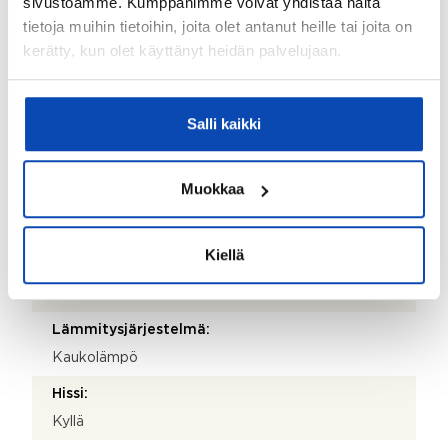
sivustoamme. Kumppanimme voivat yhdistää näitä
Valmistumisvuosi:
tietoja muihin tietoihin, joita olet antanut heille tai joita on
1998
kerätty, kun olet käyttänyt heidän palvelujaan.
Käyttöönottovuosi:
1998
Salli kaikki
Rakennus- ja pintamateriaalit:
Betoni
Muokkaa
Kattotyyppi:
Pulpettikatto
Kiellä
Katemateriaali:
Pelti
Lämmitysjärjestelmä:
Kaukolämpö
Hissi:
Kyllä