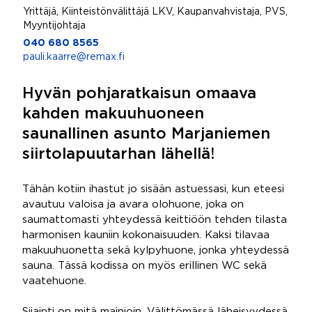
Yrittäjä, Kiinteistönvälittäjä LKV, Kaupanvahvistaja, PVS,
Myyntijohtaja
040 680 8565
pauli.kaarre@remax.fi
Hyvän pohjaratkaisun omaava
kahden makuuhuoneen
saunallinen asunto Marjaniemen
siirtolapuutarhan lähellä!
Tähän kotiin ihastut jo sisään astuessasi, kun eteesi
avautuu valoisa ja avara olohuone, joka on
saumattomasti yhteydessä keittiöön tehden tilasta
harmonisen kauniin kokonaisuuden. Kaksi tilavaa
makuuhuonetta sekä kylpyhuone, jonka yhteydessä
sauna. Tässä kodissa on myös erillinen WC sekä
vaatehuone.
Sijainti on mitä mainioin. Välittömässä läheisyydessä