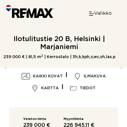
Skip
to
Valikko
content
Ilotulitustie 20 B, Helsinki |
Marjaniemi
2
239 000 € |
81,5 m
| Kerrostalo | 3h,k,kph,s,wc,vh,las.p
KAIKKI KUVAT
ILMAKUVA
KARTTA
TIEDOT
Velaton hinta
Myyntihinta
239 000 €
226 945,11 €