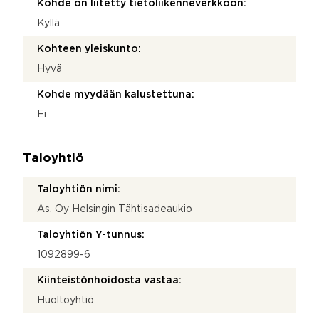
Kohde on liitetty tietoliikenneverkkoon:
Kyllä
Kohteen yleiskunto:
Hyvä
Kohde myydään kalustettuna:
Ei
Taloyhtiö
Taloyhtiön nimi:
As. Oy Helsingin Tähtisadeaukio
Taloyhtiön Y-tunnus:
1092899-6
Kiinteistönhoidosta vastaa:
Huoltoyhtiö