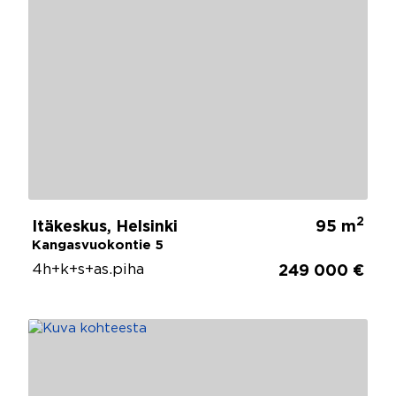
2
Itäkeskus, Helsinki
95 m
Kangasvuokontie 5
4h+k+s+as.piha
249 000 €