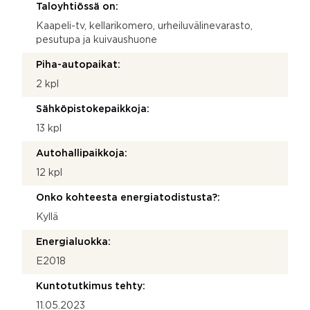
Taloyhtiössä on:
Kaapeli-tv, kellarikomero, urheiluvälinevarasto,
pesutupa ja kuivaushuone
Piha-autopaikat:
2 kpl
Sähköpistokepaikkoja:
13 kpl
Autohallipaikkoja:
12 kpl
Onko kohteesta energiatodistusta?:
Kyllä
Energialuokka:
E2018
Kuntotutkimus tehty:
11.05.2023