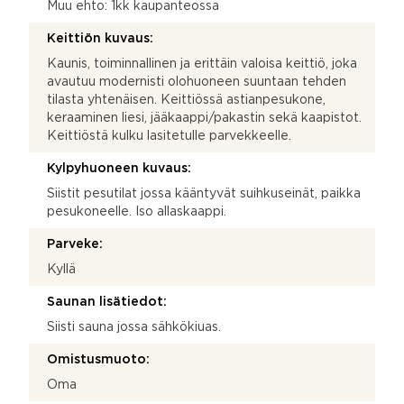
Muu ehto: 1kk kaupanteossa
Keittiön kuvaus:
Kaunis, toiminnallinen ja erittäin valoisa keittiö, joka
avautuu modernisti olohuoneen suuntaan tehden
tilasta yhtenäisen. Keittiössä astianpesukone,
keraaminen liesi, jääkaappi/pakastin sekä kaapistot.
Keittiöstä kulku lasitetulle parvekkeelle.
Kylpyhuoneen kuvaus:
Siistit pesutilat jossa kääntyvät suihkuseinät, paikka
pesukoneelle. Iso allaskaappi.
Parveke:
Kyllä
Saunan lisätiedot:
Siisti sauna jossa sähkökiuas.
Omistusmuoto:
Oma