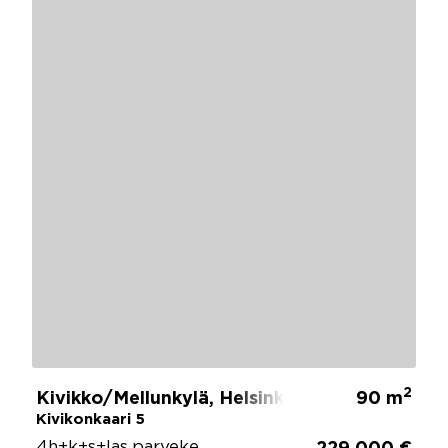
2
Kivikko/Mellunkylä, Helsinki
90 m
Kivikonkaari 5
4h+k+s+las.parveke