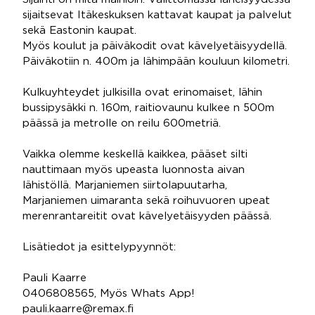
sijaitsevat Itäkeskuksen kattavat kaupat ja palvelut
sekä Eastonin kaupat.
Myös koulut ja päiväkodit ovat kävelyetäisyydellä.
Päiväkotiin n. 400m ja lähimpään kouluun kilometri.
Kulkuyhteydet julkisilla ovat erinomaiset, lähin
bussipysäkki n. 160m, raitiovaunu kulkee n 500m
päässä ja metrolle on reilu 600metriä.
Vaikka olemme keskellä kaikkea, pääset silti
nauttimaan myös upeasta luonnosta aivan
lähistöllä. Marjaniemen siirtolapuutarha,
Marjaniemen uimaranta sekä roihuvuoren upeat
merenrantareitit ovat kävelyetäisyyden päässä.
Lisätiedot ja esittelypyynnöt:
Pauli Kaarre
0406808565, Myös Whats App!
pauli.kaarre@remax.fi