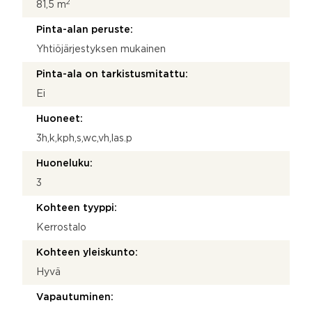
2
81,5 m
Pinta-alan peruste:
Yhtiöjärjestyksen mukainen
Pinta-ala on tarkistusmitattu:
Ei
Huoneet:
3h,k,kph,s,wc,vh,las.p
Huoneluku:
3
Kohteen tyyppi:
Kerrostalo
Kohteen yleiskunto:
Hyvä
Vapautuminen: