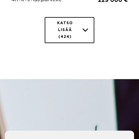
229 000 €
KATSO
LISÄÄ
(424)