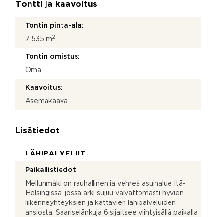
Tontti ja kaavoitus
Tontin pinta-ala:
2
7 535 m
Tontin omistus:
Oma
Kaavoitus:
Asemakaava
Lisätiedot
LÄHIPALVELUT
Paikallistiedot:
Mellunmäki on rauhallinen ja vehreä asuinalue Itä-
Helsingissä, jossa arki sujuu vaivattomasti hyvien
liikenneyhteyksien ja kattavien lähipalveluiden
ansiosta. Saariselänkuja 6 sijaitsee viihtyisällä paikalla