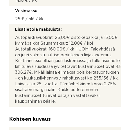
14,18 € / kk
Vesimaksu:
25 € / hlö / kk
Lisätietoja maksuista:
Autopaikkavuokrat: 25,00€ pistokepaikka ja 15,00€
kylmäpaikka Saunamaksut: 12,00€ / kpl
Autotallivuokrat: 160,00€ / kk HUOM: Taloyhtiössä
on juuri valmistunut iso perinteinen linjasaneeraus.
Kustannuksia ollaan juuri laskemassa ja tälle asunnolle
lähitulevaisuudessa jyvitettävät kustannukset ovat 43
306,27€. Mikäli lainaa ei maksa pois kertasuorituksen
- on kuukausilyhennys / rahoitusvastike 255,15€ / kk.
Laina-aika 25- vuotta. Tämänhetkinen korko 2,75%
sisältäen marginaalin. Kaikki putkiremontin
kustannukset tulevat ostajan vastattavaksi
kauppahinnan päälle.
Kohteen kuvaus