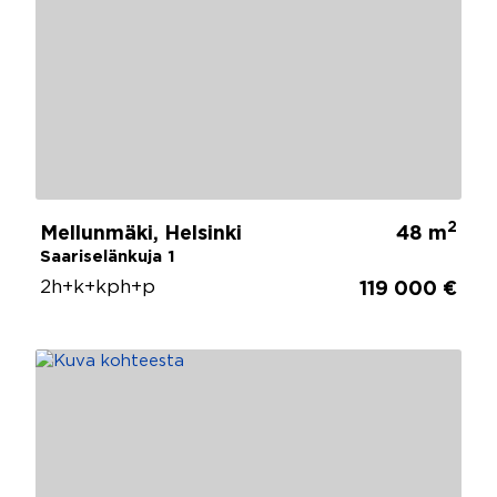
2
Mellunmäki, Helsinki
48 m
Saariselänkuja 1
2h+k+kph+p
119 000 €