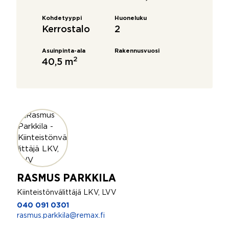
Kohdetyyppi
Huoneluku
Kerrostalo
2
Asuinpinta-ala
Rakennusvuosi
2
40,5 m
RASMUS PARKKILA
Kiinteistönvälittäjä LKV, LVV
040 091 0301
rasmus.parkkila@remax.fi