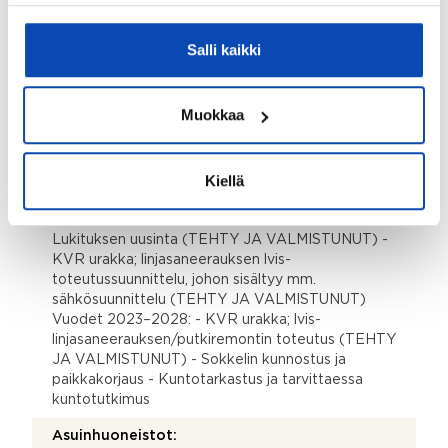
uusiminen 2001 Julkisivujen ja ikkunoiden uusiminen
1998 CD- ja GH-talojen vesikatteet uusittu 1995
Salli kaikki
Lämmönjakolaitteisto uusittu 1994 AB- ja EF-talojen
vesikatteet uusittu
Tiedossa olevat tulevat korjaukset/remontit:
Muokkaa
Vuodet 2023–2024: - Kattojen kuntotutkimus ja
mahdollisesti tarvittavat toimenpiteet -
Kiellä
Maalämpöselvitys (vaihtoehtoiset lämmitysmuodot ja
sekä muut energiaratkaisut) - Selvityksen jälkeen
päätös jatkosta maalämmön toteuttamisen osalta -
Lukituksen uusinta (TEHTY JA VALMISTUNUT) -
KVR urakka; linjasaneerauksen lvis-
toteutussuunnittelu, johon sisältyy mm.
sähkösuunnittelu (TEHTY JA VALMISTUNUT)
Vuodet 2023–2028: - KVR urakka; lvis-
linjasaneerauksen/putkiremontin toteutus (TEHTY
JA VALMISTUNUT) - Sokkelin kunnostus ja
paikkakorjaus - Kuntotarkastus ja tarvittaessa
kuntotutkimus
Asuinhuoneistot: