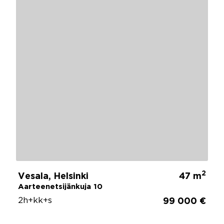
2
Vesala, Helsinki
47 m
Aarteenetsijänkuja 10
2h+kk+s
99 000 €