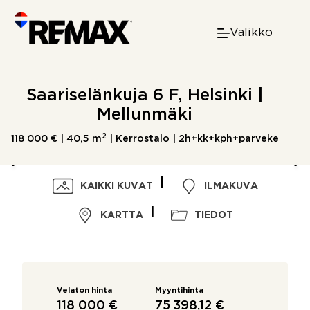
Skip
to
Valikko
content
Saariselänkuja 6 F, Helsinki |
Mellunmäki
2
118 000 € |
40,5 m
| Kerrostalo | 2h+kk+kph+parveke
KAIKKI KUVAT
ILMAKUVA
KARTTA
TIEDOT
Velaton hinta
Myyntihinta
118 000 €
75 398,12 €