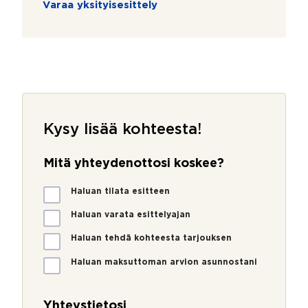
Varaa yksityisesittely
Kysy lisää kohteesta!
Mitä yhteydenottosi koskee?
M
Haluan tilata esitteen
i
t
Haluan varata esittelyajan
ä
Haluan tehdä kohteesta tarjouksen
y
h
Haluan maksuttoman arvion asunnostani
t
*
e
k
y
o
Yhteystietosi
d