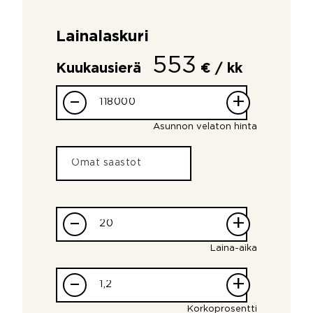
Lainalaskuri
553
Kuukausierä
€ / kk
–
+
Asunnon velaton hinta
–
+
Laina-aika
–
+
Korkoprosentti