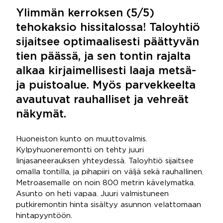
Ylimmän kerroksen (5/5)
tehokaksio hissitalossa! Taloyhtiö
sijaitsee optimaalisesti päättyvän
tien päässä, ja sen tontin rajalta
alkaa kirjaimellisesti laaja metsä-
ja puistoalue. Myös parvekkeelta
avautuvat rauhalliset ja vehreät
näkymät.
Huoneiston kunto on muuttovalmis.
Kylpyhuoneremontti on tehty juuri
linjasaneerauksen yhteydessä. Taloyhtiö sijaitsee
omalla tontilla, ja pihapiiri on väljä sekä rauhallinen.
Metroasemalle on noin 800 metrin kävelymatka.
Asunto on heti vapaa. Juuri valmistuneen
putkiremontin hinta sisältyy asunnon velattomaan
hintapyyntöön.