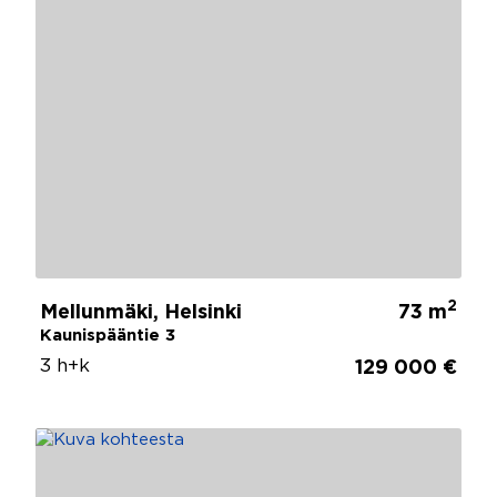
2
Mellunmäki, Helsinki
73 m
Kaunispääntie 3
3 h+k
129 000 €