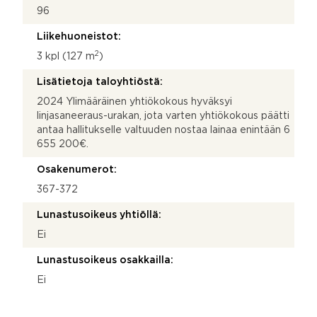
96
Liikehuoneistot:
2
3 kpl (127 m
)
Lisätietoja taloyhtiöstä:
2024 Ylimääräinen yhtiökokous hyväksyi
linjasaneeraus-urakan, jota varten yhtiökokous päätti
antaa hallitukselle valtuuden nostaa lainaa enintään 6
655 200€.
Osakenumerot:
367-372
Lunastusoikeus yhtiöllä:
Ei
Lunastusoikeus osakkailla:
Ei