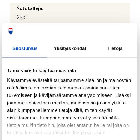
Autotalleja:
6 kpl
Onko kohteesta energiatodistusta?:
Ei lain edellyttämää energiatodistusta
Suostumus
Yksityiskohdat
Tietoja
Rakennukseen tehdyt korjaukset/remontit:
2024-2025 Linjasaneerausurakka (LVIS) 2022
Rakennuksen elementtisaumat uusittu 2019
Tämä sivusto käyttää evästeitä
Ilmanvaihtojärjestelmän nuohous ja ilmamäärien säätö
2017 Lämmönvaihtimen uusiminen Hissien
Käytämme evästeitä tarjoamamme sisällön ja mainosten
peruskunnostus A–B-talojen sadevesiviemärin ja
räätälöimiseen, sosiaalisen median ominaisuuksien
salaojien kunnostus Pihan asfaltointi 2014
tukemiseen ja kävijämäärämme analysoimiseen. Lisäksi
Parvekkeiden takaseinien uusiminen Ikkunoiden ja
parvekeovien uusiminen 2013 Julkisivujen betoni- ja
jaamme sosiaalisen median, mainosalan ja analytiikka-
saumakorjaukset 2012 Kattokaivojen
alan kumppaneillemme tietoja siitä, miten käytät
vaakaviemärivedot kunnostettu suittamalla 2011 DNA
sivustoamme. Kumppanimme voivat yhdistää näitä
Welho -laajakaista otettu käyttöön 2009
tietoja muihin tietoihin, joita olet antanut heille tai joita on
Ilmanvaihtojärjestelmän puhdistus ja säätö
kerätty, kun olet käyttänyt heidän palvelujaan.
Käyttövesiputkien osittainen uusinta (yleiset tilat)
2007 Patteriventtiilien uusiminen 2003 CD-saunan