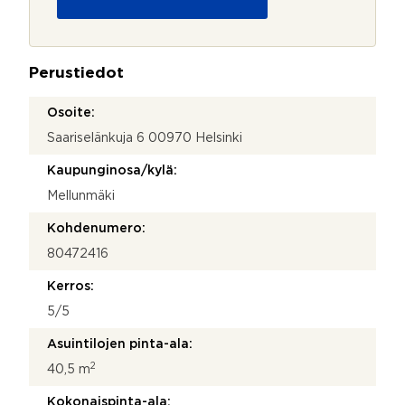
u
o
j
a
Perustiedot
*
Osoite:
Saariselänkuja 6 00970 Helsinki
Kaupunginosa/kylä:
Mellunmäki
Kohdenumero:
80472416
Kerros:
5/5
Asuintilojen pinta-ala:
2
40,5 m
Kokonaispinta-ala: