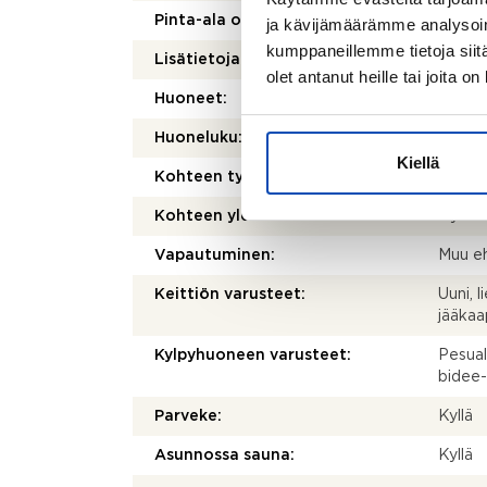
Pinta-ala on tarkistusmitattu:
Ei
ja kävijämäärämme analysoim
kumppaneillemme tietoja siitä
Lisätietoja pinta-alasta:
Pinta-
olet antanut heille tai joita o
Huoneet:
2h,k,k
Huoneluku:
2
Kiellä
Kohteen tyyppi:
Kerros
Kohteen yleiskunto:
Hyvä
Vapautuminen:
Muu eh
Keittiön varusteet:
Uuni, l
jääkaa
Kylpyhuoneen varusteet:
Pesual
bidee-
Parveke:
Kyllä
Asunnossa sauna:
Kyllä