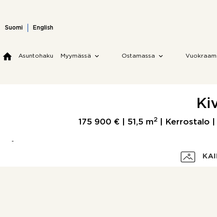
Skip
to
content
Suomi
English
Asuntohaku
Myymässä
Ostamassa
Vuokraam
Kiv
2
175 900 € |
51,5 m
| Kerrostalo |
KAI
Velaton hinta
Myyntihinta