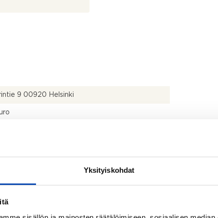
rintie 9 00920 Helsinki
uro
2296
2
Yksityiskohdat
2
ärjestyksen mukainen ja isännöitsijäntodistuksen
itä
nen
mme sisällön ja mainosten räätälöimiseen, sosiaalisen median