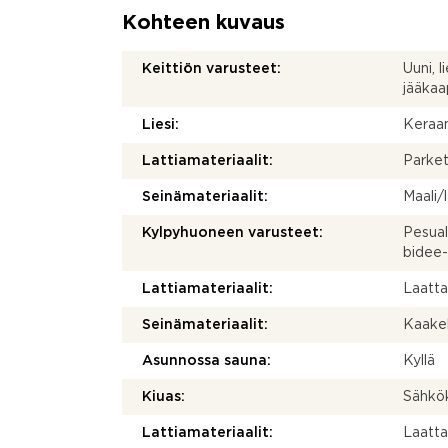
Kohteen kuvaus
Keittiön varusteet:
Uuni, l
jääkaa
Liesi:
Keraam
Lattiamateriaalit:
Parket
Seinämateriaalit:
Maali/
Kylpyhuoneen varusteet:
Pesual
bidee-
Lattiamateriaalit:
Laatt
Seinämateriaalit:
Kaakel
Asunnossa sauna:
Kyllä
Kiuas:
Sähkö
Lattiamateriaalit:
Laatt