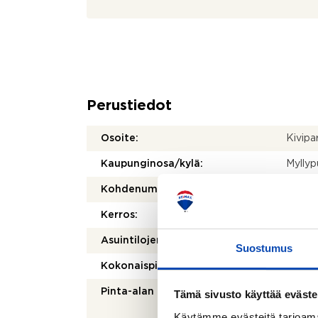
Perustiedot
Osoite:
Kivipa
Kaupunginosa/kylä:
Myllyp
Kohdenumero:
8046
Kerros:
2/5
Asuintilojen pinta-ala:
51,5 m
Suostumus
Kokonaispinta-ala:
51,5 m
Pinta-alan peruste:
Yhtiöj
Tämä sivusto käyttää eväste
mukai
Käytämme evästeitä tarjoama