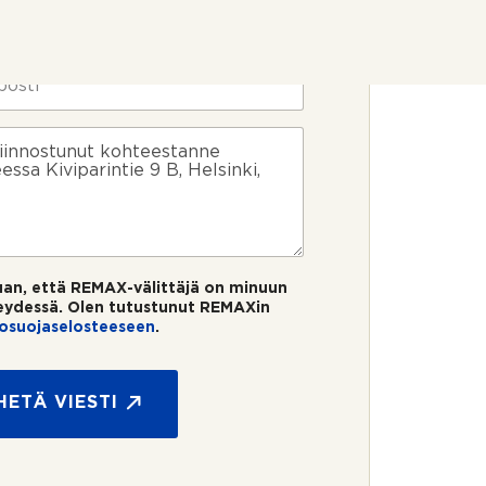
uan, että REMAX-välittäjä on minuun
eydessä. Olen tutustunut REMAXin
tosuojaselosteeseen
.
HETÄ VIESTI