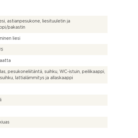
iesi, astianpesukone, liesituuletin ja
ppi/pakastin
inen liesi
ti
laatta
las, pesukoneliitäntä, suihku, WC-istuin, peilikaappi,
suihku, lattialämmitys ja allaskaappi
a
i
kiuas
a