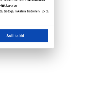
tiikka-alan
ietoja muihin tietoihin, joita
Salli kaikki