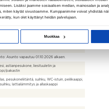
iseen. Lisäksi jaamme sosiaalisen median, mainosalan ja analy
, miten käytät sivustoamme. Kumppanimme voivat yhdistää näitä t
alaa ei ole mitattu SFS 5139 standardin mukaisesti.
n kerätty, kun olet käyttänyt heidän palvelujaan.
ph,s,vh,eteinen,lasitettu parveke
Muokkaa
talo
to: Asunto vapautuu 01.10.2026 alkaen.
iesi, astianpesukone, liesituuletin ja
ppi/pakastin
las, pesukoneliitäntä, suihku, WC-istuin, peilikaappi,
suihku, lattialämmitys ja allaskaappi