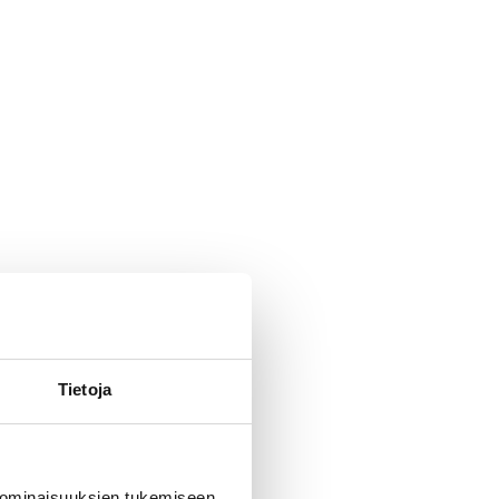
Tietoja
 ominaisuuksien tukemiseen