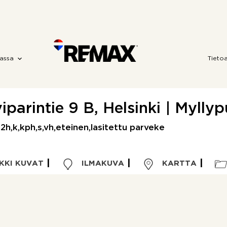
assa
Tieto
iparintie 9 B, Helsinki | Mylly
 2h,k,kph,s,vh,eteinen,lasitettu parveke
KKI KUVAT
ILMAKUVA
KARTTA
Kohdetyyppi