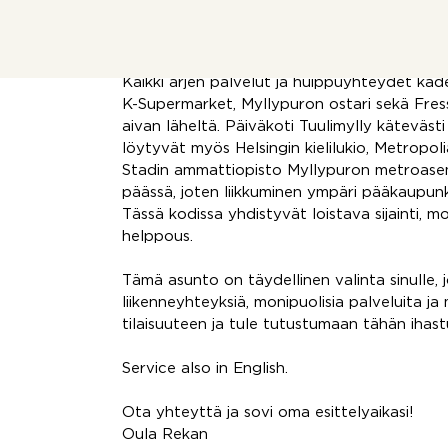
Taloyhtiöllä on vuokrattavana lämmin autoh
sähköauton latausmahdollisuus. Parkkihalli si
Kaikki arjen palvelut ja huippuyhteydet käde
K-Supermarket, Myllypuron ostari sekä Fress
aivan läheltä. Päiväkoti Tuulimylly kätevästi
löytyvät myös Helsingin kielilukio, Metropo
Stadin ammattiopisto Myllypuron metroasem
päässä, joten liikkuminen ympäri pääkaupunk
Tässä kodissa yhdistyvät loistava sijainti, mo
helppous.
Tämä asunto on täydellinen valinta sinulle, 
liikenneyhteyksiä, monipuolisia palveluita ja
tilaisuuteen ja tule tutustumaan tähän ihast
Service also in English.
Ota yhteyttä ja sovi oma esittelyaikasi!
Oula Rekan