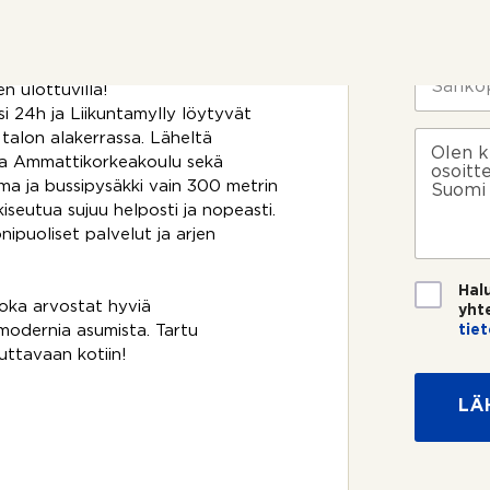
t
i
P
allipaikka, jossa on myös
t
*
u
jaitsee kätevästi pihakannen alla.
o
h
s
e
S
i
n ulottuvilla!
l
ä
k
i
h
i 24h ja Liikuntamylly löytyvät
o
n
k
V
 talon alakerrassa. Läheltä
s
n
ö
i
lia Ammattikorkeakoulu sekä
k
u
p
e
a ja bussipysäkki vain 300 metrin
e
m
o
s
e
iseutua sujuu helposti ja nopeasti.
e
s
t
?
nipuoliset palvelut ja arjen
r
t
i
o
i
*
*
T
Hal
i
joka arvostat hyviä
yht
e
tie
 modernia asumista. Tartu
t
uttavaan kotiin!
o
s
LÄ
u
o
j
a