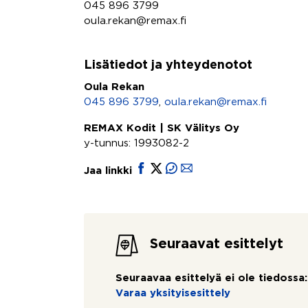
045 896 3799
oula.rekan@remax.fi
Lisätiedot ja yhteydenotot
Oula Rekan
045 896 3799
,
oula.rekan@remax.fi
REMAX Kodit | SK Välitys Oy
y-tunnus: 1993082-2
Jaa linkki
Seuraavat esittelyt
Seuraavaa esittelyä ei ole tiedossa:
Varaa yksityisesittely