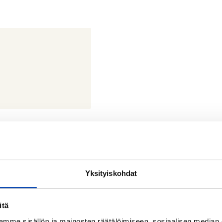
Yksityiskohdat
atu 7 00150 Helsinki
itä
uori
mme sisällön ja mainosten räätälöimiseen, sosiaalisen median