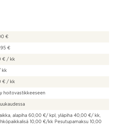
00 €
,95 €
 € / kk
/ kk
 € / kk
yy hoitovastikkeeseen
kuukaudessa
ikka, alapiha 60,00 €/ kpl, yläpiha 40,00 €/ kk,
hköpaikkalisä 10,00 €/kk Pesutupamaksu 10,00