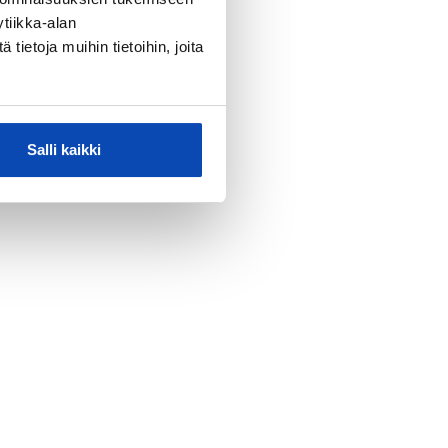
tiikka-alan
ietoja muihin tietoihin, joita
Salli kaikki