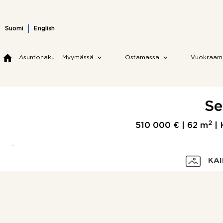
Skip
to
content
Suomi
English
Asuntohaku
Myymässä
Ostamassa
Vuokraam
Se
2
510 000 € |
62 m
| 
KAI
Velaton hinta
Myyntihinta