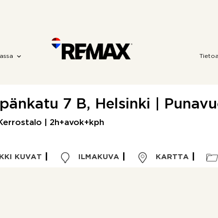
assa
Tieto
pänkatu 7 B, Helsinki | Punavu
Kerrostalo | 2h+avok+kph
KKI KUVAT
ILMAKUVA
KARTTA
Kohdetyyppi