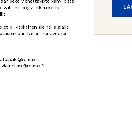
istään sekä viehättävistä kahviloista
s
m
LÄ
u
rjoavat levähdyshetken keskellä
i
o
lle.
j
a
 eli keskeinen sijainti ja ajalle
*
oa tutustumaan tähän Punavuoren
kataipale@remax.fi
nkkuriniemi@remax.fi