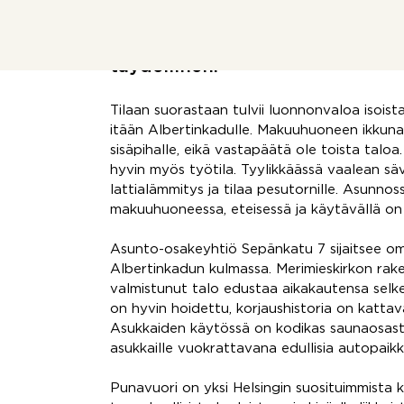
kodinkoneilla ja tyylikkäillä kom
kaupunkielämästä nauttivalle sin
täydellinen.
Tilaan suorastaan tulvii luonnonvaloa isoist
itään Albertinkadulle. Makuuhuoneen ikkuna 
sisäpihalle, eikä vastapäätä ole toista tal
hyvin myös työtila. Tyylikkäässä vaalean s
lattialämmitys ja tilaa pesutornille. Asunnossa 
makuuhuoneessa, eteisessä ja käytävällä on
Asunto-osakeyhtiö Sepänkatu 7 sijaitsee om
Albertinkadun kulmassa. Merimieskirkon ra
valmistunut talo edustaa aikakautensa selk
on hyvin hoidettu, korjaushistoria on kattav
Asukkaiden käytössä on kodikas saunaosasto
asukkaille vuokrattavana edullisia autopaikk
Punavuori on yksi Helsingin suosituimmista 