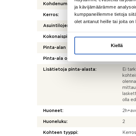
Kohdenumero:
80505
ja kävijämäärämme analysoim
kumppaneillemme tietoja siitä
Kerros:
2/3
olet antanut heille tai joita o
2
Asuintilojen pinta-ala:
62 m
2
Kokonaispinta-ala:
62 m
Kiellä
Pinta-alan peruste:
Yhtiöj
Pinta-ala on tarkistusmitattu:
Ei
Lisätietoja pinta-alasta:
Ei tar
kohtei
olenna
mittau
laskett
olla e
Huoneet:
2h+av
Huoneluku:
2
Kohteen tyyppi:
Kerros