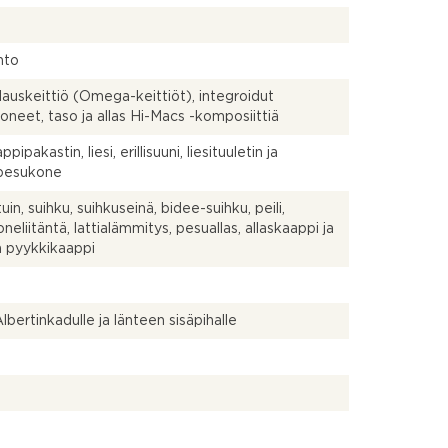
hto
ilauskeittiö (Omega-keittiöt), integroidut
oneet, taso ja allas Hi-Macs -komposiittiä
pipakastin, liesi, erillisuuni, liesituuletin ja
npesukone
in, suihku, suihkuseinä, bidee-suihku, peili,
neliitäntä, lattialämmitys, pesuallas, allaskaappi ja
 pyykkikaappi
Albertinkadulle ja länteen sisäpihalle