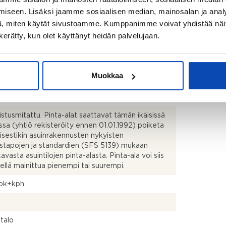
816
iseen. Lisäksi jaamme sosiaalisen median, mainosalan ja analy
, miten käytät sivustoamme. Kumppanimme voivat yhdistää näitä t
n kerätty, kun olet käyttänyt heidän palvelujaan.
Muokkaa
ärjestyksen mukainen
kistusmitattu. Pinta-alat saattavat tämän ikäisissä
ssa (yhtiö rekisteröity ennen 01.01.1992) poiketa
isestikin asuinrakennusten nykyisten
stapojen ja standardien (SFS 5139) mukaan
avasta asuintilojen pinta-alasta. Pinta-ala voi siis
dellä mainittua pienempi tai suurempi.
ok+kph
talo