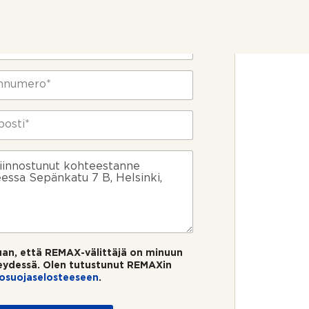
ietosi
uan, että REMAX-välittäjä on minuun
eydessä. Olen tutustunut REMAXin
tosuojaselosteeseen
.