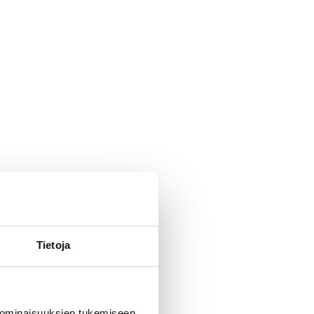
Tietoja
 ominaisuuksien tukemiseen