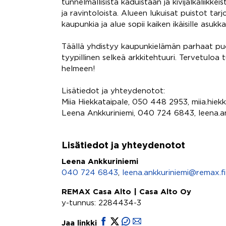
tunnelmallisista kaduistaan ja kivijalkaliikke
ja ravintoloista. Alueen lukuisat puistot ta
kaupunkia ja alue sopii kaiken ikäisille asukkai
Täällä yhdistyy kaupunkielämän parhaat puolet
tyypillinen selkeä arkkitehtuuri. Tervetul
helmeen!
Lisätiedot ja yhteydenotot:
Miia Hiekkataipale, 050 448 2953, miia.hiek
Leena Ankkuriniemi, 040 724 6843, leena.a
Lisätiedot ja yhteydenotot
Leena Ankkuriniemi
040 724 6843
,
leena.ankkuriniemi@remax.fi
REMAX Casa Alto | Casa Alto Oy
y-tunnus: 2284434-3
Jaa linkki