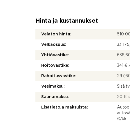
Hinta ja kustannukset
Velaton hinta:
510 0
Velkaosuus:
33 175
Yhtiövastike:
638,60
Hoitovastike:
341 € 
Rahoitusvastike:
297,60
Vesimaksu:
Sisält
Saunamaksu:
20 € 
Lisätietoja maksuista:
Autopa
autosä
€/kk.