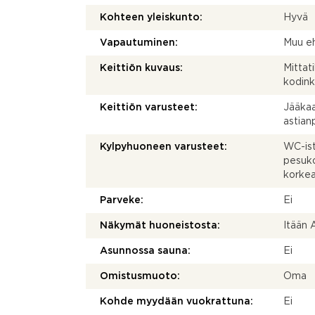
Kohteen yleiskunto:
Hyvä
Vapautuminen:
Muu e
Keittiön kuvaus:
Mittat
kodink
Keittiön varusteet:
Jääkaap
astia
Kylpyhuoneen varusteet:
WC-istu
pesuko
korkea
Parveke:
Ei
Näkymät huoneistosta:
Itään 
Asunnossa sauna:
Ei
Omistusmuoto:
Oma
Kohde myydään vuokrattuna:
Ei