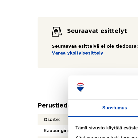
Seuraavat esittelyt
Seuraavaa esittelyä ei ole tiedossa:
Varaa yksityisesittely
Perustiedot
Suostumus
Osoite:
Sepänk
Tämä sivusto käyttää eväste
Kaupunginosa/kylä:
Punav
Käytämme evästeitä tarjoama