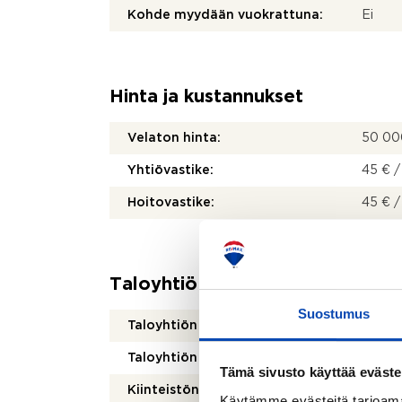
Kohde myydään vuokrattuna:
Ei
Hinta ja kustannukset
Velaton hinta:
50 00
Yhtiövastike:
45 € /
Hoitovastike:
45 € /
Taloyhtiö
Suostumus
Taloyhtiön nimi:
Asunto
Taloyhtiön Y-tunnus:
29519
Tämä sivusto käyttää eväste
Kiinteistönhoidosta vastaa:
Huolto
Käytämme evästeitä tarjoama