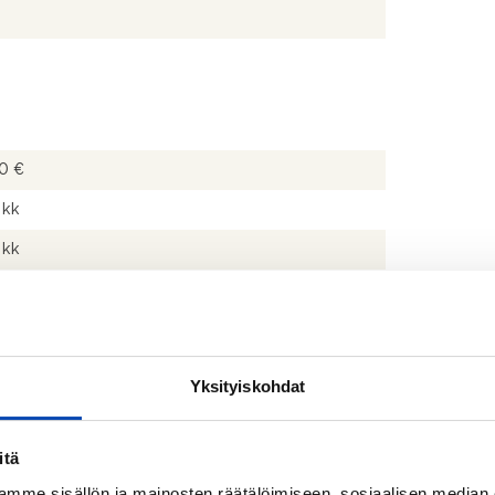
0 €
 kk
 kk
Yksityiskohdat
 Oy Helsingin Sumppari
59-4
itä
yhtiö
mme sisällön ja mainosten räätälöimiseen, sosiaalisen median