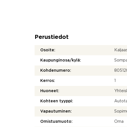
Perustiedot
Osoite:
Kaljaa
Kaupunginosa/kylä:
Sompa
Kohdenumero:
80512
Kerros:
1
Huoneet:
Yhteis
Kohteen tyyppi:
Autota
Vapautuminen:
Sopim
Omistusmuoto:
Oma