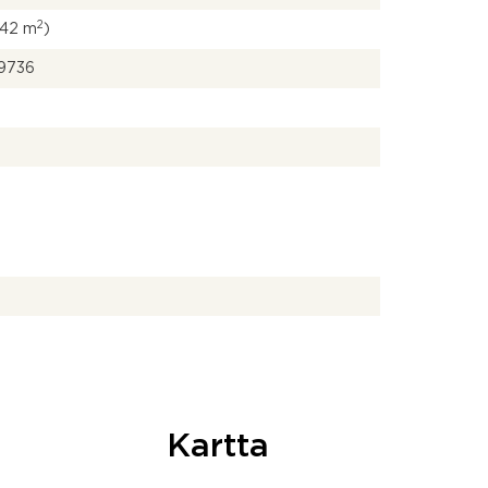
2
(142 m
)
9736
Kartta