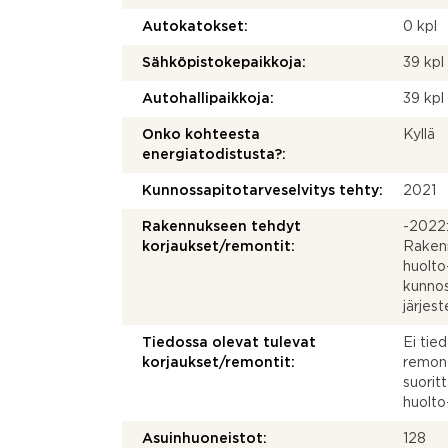
Autokatokset:
0 kpl
Sähköpistokepaikkoja:
39 kpl
Autohallipaikkoja:
39 kpl
Onko kohteesta
Kyllä
energiatodistusta?:
Kunnossapitotarveselvitys tehty:
2021
Rakennukseen tehdyt
-2022:
korjaukset/remontit:
Rakenn
huolto
kunnos
järjest
Tiedossa olevat tulevat
Ei tie
korjaukset/remontit:
remont
suorit
huolto
Asuinhuoneistot:
128