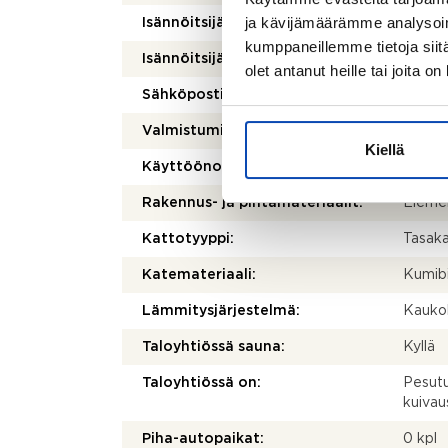
ja kävijämäärämme analysoim
Isännöitsijätoimisto:
Inten
kumppaneillemme tietoja siitä
Isännöitsijän nimi:
Veli H
olet antanut heille tai joita o
Sähköposti:
veli.h
Valmistumisvuosi:
2021
Kiellä
Käyttöönottovuosi:
2021
Rakennus- ja pintamateriaalit:
Elemen
Kattotyyppi:
Tasak
Katemateriaali:
Kumib
Lämmitysjärjestelmä:
Kauko
Taloyhtiössä sauna:
Kyllä
Taloyhtiössä on:
Pesutu
kuivau
Piha-autopaikat:
0 kpl