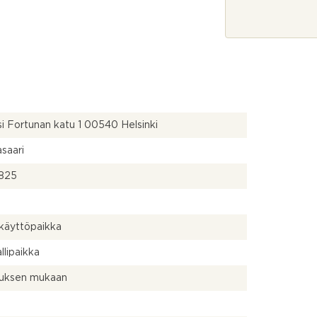
j
a
*
si Fortunan katu 1 00540 Helsinki
saari
825
käyttöpaikka
llipaikka
uksen mukaan