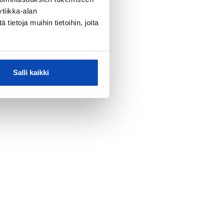
tiikka-alan
ietoja muihin tietoihin, joita
Salli kaikki