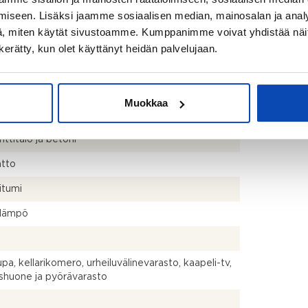
iseen. Lisäksi jaamme sosiaalisen median, mainosalan ja analy
dant Oy
, miten käytät sivustoamme. Kumppanimme voivat yhdistää näitä t
olm
n kerätty, kun olet käyttänyt heidän palvelujaan.
olm@indendant.pro
Muokkaa
ttitalo ja betoni
atto
itumi
lämpö
pa, kellarikomero, urheiluvälinevarasto, kaapeli-tv,
shuone ja pyörävarasto