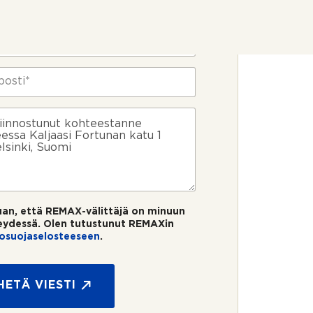
uan, että REMAX-välittäjä on minuun
eydessä. Olen tutustunut REMAXin
tosuojaselosteeseen
.
HETÄ VIESTI