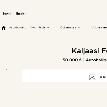
Skip
to
content
Suomi
English
Asuntohaku
Myymässä
Ostamassa
Vuokraam
Kaljaasi 
50 000 € | Autohallip
KAI
Velaton hinta
Myyntihinta