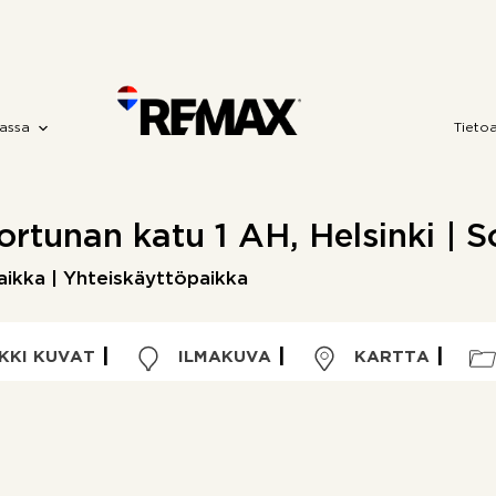
assa
Tieto
Fortunan katu 1 AH, Helsinki | 
aikka | Yhteiskäyttöpaikka
KKI KUVAT
ILMAKUVA
KARTTA
Kohdetyyppi