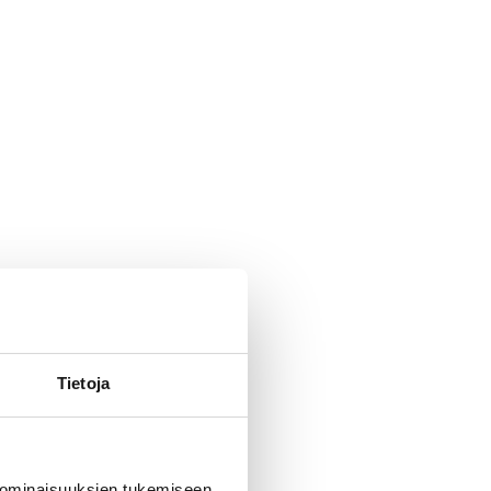
Tietoja
 ominaisuuksien tukemiseen