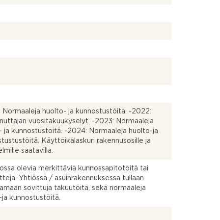
 Normaaleja huolto- ja kunnostustöitä. -2022:
uttajan vuositakuukyselyt. -2023: Normaaleja
- ja kunnostustöitä. -2024: Normaaleja huolto-ja
tustustöitä. Käyttöikälaskuri rakennusosille ja
elmille saatavilla.
dossa olevia merkittäviä kunnossapitotöitä tai
teja. Yhtiössä / asuinrakennuksessa tullaan
tamaan sovittuja takuutöitä, sekä normaaleja
-ja kunnostustöitä.