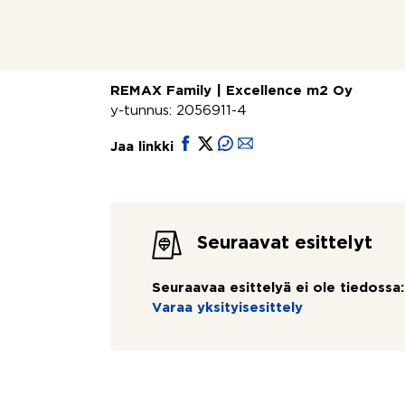
Lisätiedot ja yhteydenotot
Jani Pomell
040 515 1226
,
jani.pomell@remax.fi
REMAX Family | Excellence m2 Oy
y-tunnus: 2056911-4
Jaa linkki
Seuraavat esittelyt
Seuraavaa esittelyä ei ole tiedossa:
Varaa yksityisesittely