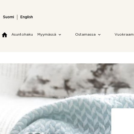
Skip
to
content
Suomi
English
Asuntohaku
Myymässä
Ostamassa
Vuokraam