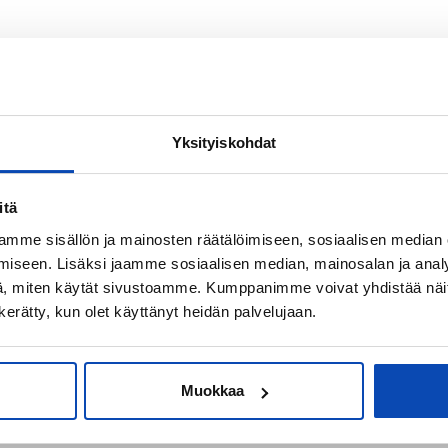
Yksityiskohdat
itä
mme sisällön ja mainosten räätälöimiseen, sosiaalisen median
iseen. Lisäksi jaamme sosiaalisen median, mainosalan ja analy
, miten käytät sivustoamme. Kumppanimme voivat yhdistää näitä t
n kerätty, kun olet käyttänyt heidän palvelujaan.
OSTOTOIMEKSIANTO
Muokkaa
Apua asunnon ostoon