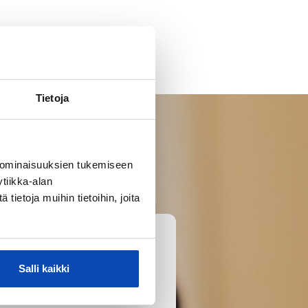
Tietoja
 ominaisuuksien tukemiseen
tiikka-alan
ietoja muihin tietoihin, joita
Salli kaikki