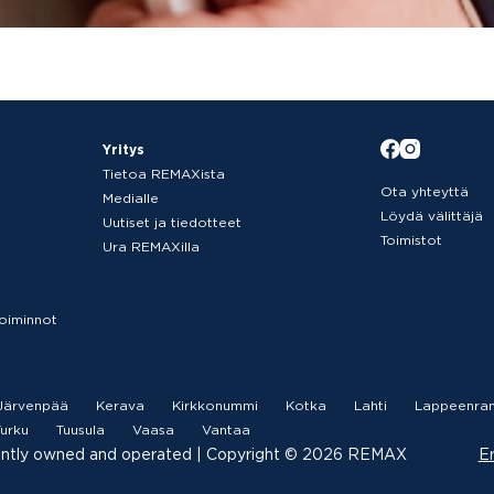
Yritys
Tietoa REMAXista
Ota yhteyttä
Medialle
Löydä välittäjä
Uutiset ja tiedotteet
Toimistot
Ura REMAXilla
etoiminnot
Järvenpää
Kerava
Kirkkonummi
Kotka
Lahti
Lappeenran
urku
Tuusula
Vaasa
Vantaa
ently owned and operated |­ Copyright © 2026 REMAX
Er