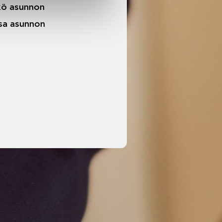
äkö asunnon
ssa asunnon