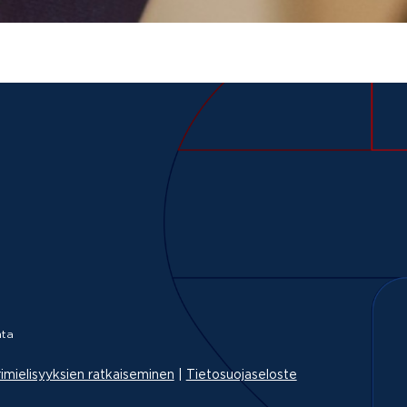
ta
imielisyyksien ratkaiseminen
|
Tietosuojaseloste