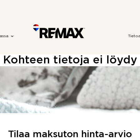
assa
Tieto
Kohteen tietoja ei löydy
Tilaa maksuton hinta-arvio