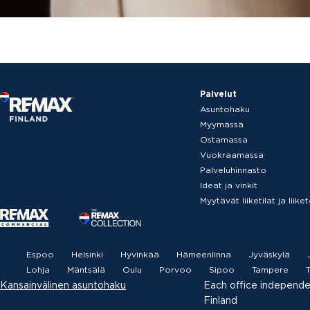
Palvelut
Asuntohaku
Myymässä
Ostamassa
Vuokraamassa
Palveluhinnasto
Ideat ja vinkit
Myytävät liiketilat ja liik
Espoo
Helsinki
Hyvinkää
Hämeenlinna
Jyväskylä
Lohja
Mäntsälä
Oulu
Porvoo
Sipoo
Tampere
T
Kansainvälinen asuntohaku
Each office independ
Finland