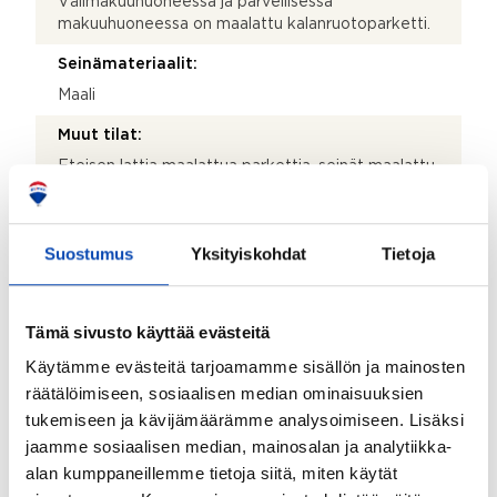
Välimakuuhuoneessa ja parvellisessa
makuuhuoneessa on maalattu kalanruotoparketti.
Seinämateriaalit:
Maali
Muut tilat:
Eteisen lattia maalattua parkettia, seinät maalattu.
Takkatiedot:
Ei takkaa
Suostumus
Yksityiskohdat
Tietoja
Parveke:
Ei
Tämä sivusto käyttää evästeitä
Terassi:
Käytämme evästeitä tarjoamamme sisällön ja mainosten
Ei
räätälöimiseen, sosiaalisen median ominaisuuksien
tukemiseen ja kävijämäärämme analysoimiseen. Lisäksi
Kohteen säilytystilat:
jaamme sosiaalisen median, mainosalan ja analytiikka-
Vaatehuone, kaapistot, kellarikomero ja vinttikomero
alan kumppaneillemme tietoja siitä, miten käytät
Lisätietoja säilytystiloista: