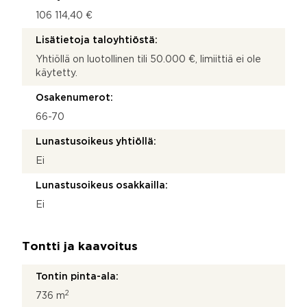
106 114,40 €
Lisätietoja taloyhtiöstä:
Yhtiöllä on luotollinen tili 50.000 €, limiittiä ei ole
käytetty.
Osakenumerot:
66-70
Lunastusoikeus yhtiöllä:
Ei
Lunastusoikeus osakkailla:
Ei
Tontti ja kaavoitus
Tontin pinta-ala:
2
736 m