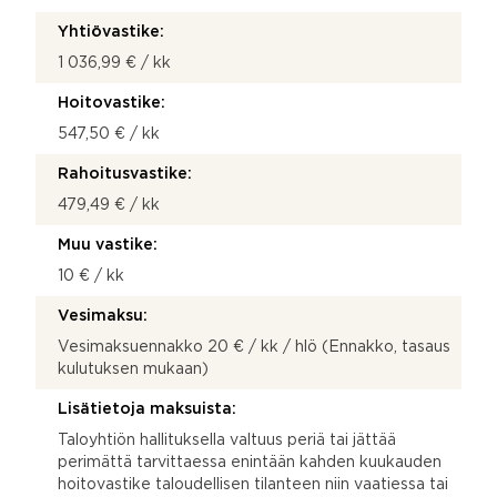
Yhtiövastike:
1 036,99 € / kk
Hoitovastike:
547,50 € / kk
Rahoitusvastike:
479,49 € / kk
Muu vastike:
10 € / kk
Vesimaksu:
Vesimaksuennakko 20 € / kk / hlö (Ennakko, tasaus
kulutuksen mukaan)
Lisätietoja maksuista:
Taloyhtiön hallituksella valtuus periä tai jättää
perimättä tarvittaessa enintään kahden kuukauden
hoitovastike taloudellisen tilanteen niin vaatiessa tai