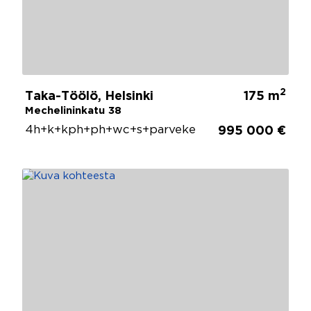
2
Taka-Töölö, Helsinki
175 m
Mechelininkatu 38
4h+k+kph+ph+wc+s+parveke
995 000 €