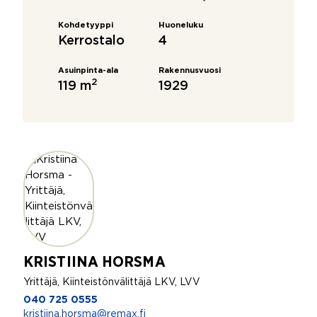
Kohdetyyppi
Huoneluku
Kerrostalo
4
Asuinpinta-ala
Rakennusvuosi
2
119 m
1929
KRISTIINA HORSMA
Yrittäjä, Kiinteistönvälittäjä LKV, LVV
040 725 0555
kristiina.horsma@remax.fi