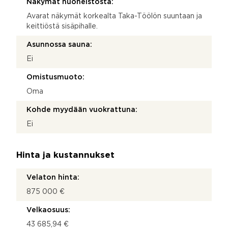
Näkymät huoneistosta:
Avarat näkymät korkealta Taka-Töölön suuntaan ja
keittiöstä sisäpihalle.
Asunnossa sauna:
Ei
Omistusmuoto:
Oma
Kohde myydään vuokrattuna:
Ei
Hinta ja kustannukset
Velaton hinta:
875 000 €
Velkaosuus:
43 685,94 €