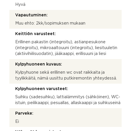
Hyvä
Vapautuminen:
Muu ehto: 2kk/sopimuksen mukaan
Keittiön varusteet:
Erillinen pakastin (integroitu), astianpesukone
(integroitu), mikroaaltouuni (integroitu), liesituuletin
(aktiivihiilisuodatin), jääkaappi, erillisuuni ja liesi
Kylpyhuoneen kuvaus:
Kylpyhuone sekä erillinen wc ovat raikkaita ja
tyylikkäitä, nämä uusittu putkiremontin yhteydessä.
Kylpyhuoneen varusteet:
Suihku (sadesuihku), lattialämmitys (sähköinen), WC-
istuin, peilikaappi, pesuallas, allaskaappi ja suihkuseinä
Parveke:
Ei