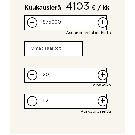
4103
Kuukausierä
€ / kk
–
+
Asunnon velaton hinta
–
+
Laina-aika
–
+
Korkoprosentti