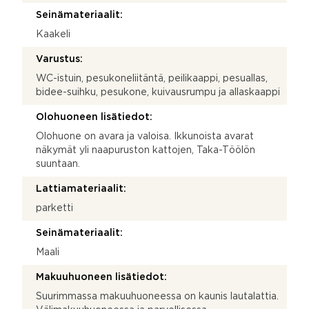
Seinämateriaalit:
Kaakeli
Varustus:
WC-istuin, pesukoneliitäntä, peilikaappi, pesuallas,
bidee-suihku, pesukone, kuivausrumpu ja allaskaappi
Olohuoneen lisätiedot:
Olohuone on avara ja valoisa. Ikkunoista avarat
näkymät yli naapuruston kattojen, Taka-Töölön
suuntaan.
Lattiamateriaalit:
parketti
Seinämateriaalit:
Maali
Makuuhuoneen lisätiedot:
Suurimmassa makuuhuoneessa on kaunis lautalattia.