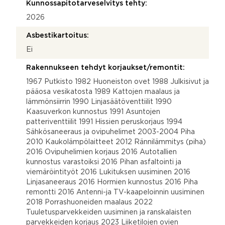
Kunnossapitotarveselvitys tehty:
2026
Asbestikartoitus:
Ei
Rakennukseen tehdyt korjaukset/remontit:
1967 Putkisto 1982 Huoneiston ovet 1988 Julkisivut ja
pääosa vesikatosta 1989 Kattojen maalaus ja
lämmönsiirrin 1990 Linjasäätöventtiilit 1990
Kaasuverkon kunnostus 1991 Asuntojen
patteriventtiilit 1991 Hissien peruskorjaus 1994
Sähkösaneeraus ja ovipuhelimet 2003-2004 Piha
2010 Kaukolämpölaitteet 2012 Rännilämmitys (piha)
2016 Ovipuhelimien korjaus 2016 Autotallien
kunnostus varastoiksi 2016 Pihan asfaltointi ja
viemäröintityöt 2016 Lukituksen uusiminen 2016
Linjasaneeraus 2016 Hormien kunnostus 2016 Piha
remontti 2016 Antenni-ja TV-kaapeloinnin uusiminen
2018 Porrashuoneiden maalaus 2022
Tuuletusparvekkeiden uusiminen ja ranskalaisten
parvekkeiden korjaus 2023 Liiketilojen ovien