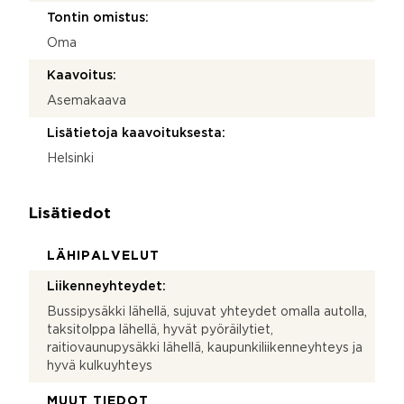
Tontin omistus:
Oma
Kaavoitus:
Asemakaava
Lisätietoja kaavoituksesta:
Helsinki
Lisätiedot
LÄHIPALVELUT
Liikenneyhteydet:
Bussipysäkki lähellä, sujuvat yhteydet omalla autolla,
taksitolppa lähellä, hyvät pyöräilytiet,
raitiovaunupysäkki lähellä, kaupunkiliikenneyhteys ja
hyvä kulkuyhteys
MUUT TIEDOT