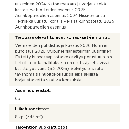
uusiminen 2024 Katon maalaus ja korjaus sekä
kattoturvatuotteiden asennus 2025
Aurinkopaneelien asennus 2024 Hissiremontti.
Tekniikka uusittu, korit ja veräjät kunnostettu 2025
Aurinkopaneelien asennus
Tiedossa olevat tulevat korjaukset/remontit:
Viemäreiden puhdistus ja kuvaus 2026 Hormien
puhdistus 2026 Ovipuhelinjärjestelmän uusiminen
Esitetty kunnossapitotarveselvitys perustuu niihin
tietoihin, jotka hallituksella on ollut käytettävissä
käsittelypäivänä (6.2.2026). Selvitys ei sisällä
tavanomaisia huoltokorjauksia eikä äkillistä
korjaustarvetta vaativia korjauksia.
Asuinhuoneistot:
65
Liikehuoneistot:
2
8 kpl (343 m
)
Taloyhtiön vuokratuotot: