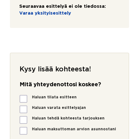
Seuraavaa esittelyä ei ole tiedossa:
Varaa yksityisesittely
Kysy lisää kohteesta!
Mitä yhteydenottosi koskee?
M
Haluan tilata esitteen
i
t
Haluan varata esittelyajan
ä
Haluan tehdä kohteesta tarjouksen
y
h
Haluan maksuttoman arvion asunnostani
t
e