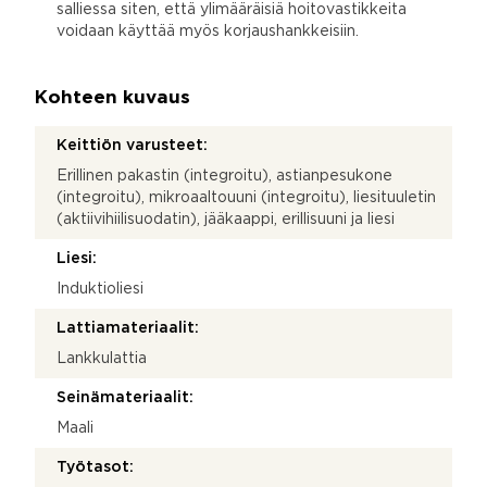
salliessa siten, että ylimääräisiä hoitovastikkeita
voidaan käyttää myös korjaushankkeisiin.
Kohteen kuvaus
Keittiön varusteet:
Erillinen pakastin (integroitu), astianpesukone
(integroitu), mikroaaltouuni (integroitu), liesituuletin
(aktiivihiilisuodatin), jääkaappi, erillisuuni ja liesi
Liesi:
Induktioliesi
Lattiamateriaalit:
Lankkulattia
Seinämateriaalit:
Maali
Työtasot: