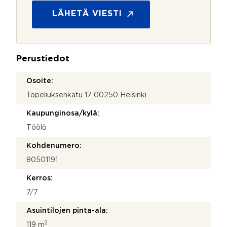
o
m
s
LÄHETÄ VIESTI
i
u
T
o
i
j
e
a
t
Perustiedot
*
o
s
Osoite:
u
Topeliuksenkatu 17 00250 Helsinki
o
j
Kaupunginosa/kylä:
a
Töölö
Kohdenumero:
80501191
Kerros:
7/7
Asuintilojen pinta-ala:
2
119 m