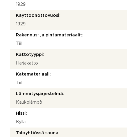
1929
Käyttöönottovuosi:
1929
Rakennus- ja pintamateriaalit:
Tiili
Kattotyyppi:
Harjakatto
Katemateriaali:
Tiili
Lämmitysjärjestelmä:
Kaukolämpö
Hissi:
Kyllä
Taloyhtiössä sauna: