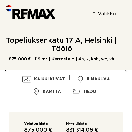
Skip
to
Valikko
content
Topeliuksenkatu 17 A, Helsinki |
Töölö
2
875 000 € |
119 m
| Kerrostalo | 4h, k, kph, wc, vh
KAIKKI KUVAT
ILMAKUVA
KARTTA
TIEDOT
Velaton hinta
Myyntihinta
875 000 €
831 314,06 €