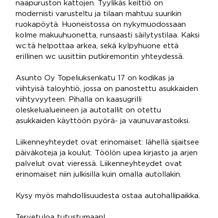
naapuruston kattojen. Tyylikäs keittiö on
modernisti varusteltu ja tilaan mahtuu suurikin
ruokapöytä. Huoneistossa on nykymuodossaan
kolme makuuhuonetta, runsaasti säilytystilaa. Kaksi
wc:tä helpottaa arkea, sekä kylpyhuone että
erillinen wc uusittiin putkiremontin yhteydessä.
Asunto Oy Topeliuksenkatu 17 on kodikas ja
viihtyisä taloyhtiö, jossa on panostettu asukkaiden
viihtyvyyteen. Pihalla on kaasugrilli
oleskelualueineen ja autotallit on otettu
asukkaiden käyttöön pyörä- ja vaunuvarastoiksi.
Liikenneyhteydet ovat erinomaiset: lähellä sijaitsee
päiväkoteja ja koulut. Töölön upea kirjasto ja arjen
palvelut ovat vieressä. Liikenneyhteydet ovat
erinomaiset niin julkisilla kuin omalla autollakin.
Kysy myös mahdollisuudesta ostaa autohallipaikka.
Tervetuloa tutustumaan!