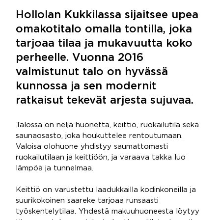
Hollolan Kukkilassa sijaitsee upea
omakotitalo omalla tontilla, joka
tarjoaa tilaa ja mukavuutta koko
perheelle. Vuonna 2016
valmistunut talo on hyvässä
kunnossa ja sen modernit
ratkaisut tekevät arjesta sujuvaa.
Talossa on neljä huonetta, keittiö, ruokailutila sekä
saunaosasto, joka houkuttelee rentoutumaan.
Valoisa olohuone yhdistyy saumattomasti
ruokailutilaan ja keittiöön, ja varaava takka luo
lämpöä ja tunnelmaa.
Keittiö on varustettu laadukkailla kodinkoneilla ja
suurikokoinen saareke tarjoaa runsaasti
työskentelytilaa. Yhdestä makuuhuoneesta löytyy