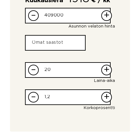
Kuukausierä
€ / kk
–
+
Asunnon velaton hinta
–
+
Laina-aika
–
+
Korkoprosentti