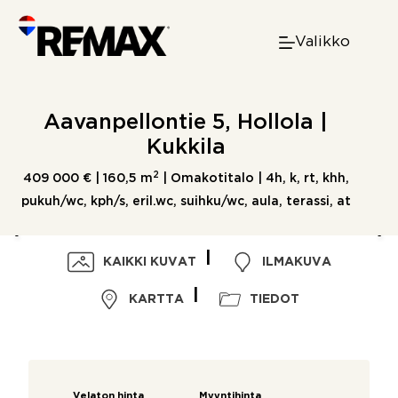
Skip
to
Valikko
content
Aavanpellontie 5, Hollola |
Kukkila
2
409 000 € |
160,5 m
| Omakotitalo | 4h, k, rt, khh,
pukuh/wc, kph/s, eril.wc, suihku/wc, aula, terassi, at
KAIKKI KUVAT
ILMAKUVA
KARTTA
TIEDOT
Velaton hinta
Myyntihinta