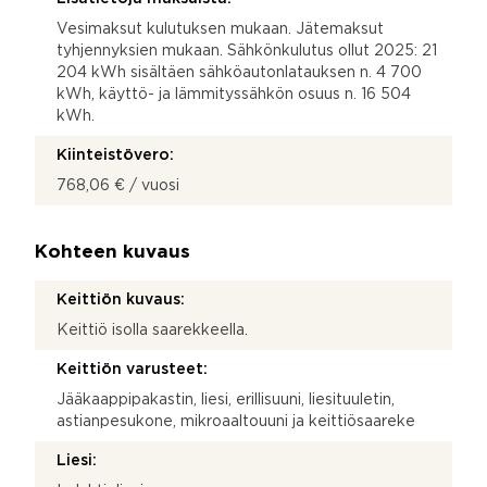
Vesimaksut kulutuksen mukaan. Jätemaksut
tyhjennyksien mukaan. Sähkönkulutus ollut 2025: 21
204 kWh sisältäen sähköautonlatauksen n. 4 700
kWh, käyttö- ja lämmityssähkön osuus n. 16 504
kWh.
Kiinteistövero:
768,06 € / vuosi
Kohteen kuvaus
Keittiön kuvaus:
Keittiö isolla saarekkeella.
Keittiön varusteet:
Jääkaappipakastin, liesi, erillisuuni, liesituuletin,
astianpesukone, mikroaaltouuni ja keittiösaareke
Liesi: