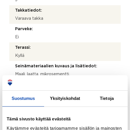
Takkatiedot:
Varaava takka
Parveke:
Ei
Terassi:
Kyllä
Seinämateriaalien kuvaus ja lisätiedot:
Maali, laatta, mikrosementti.
Lattiamateriaalien kuvaus ja lisätiedot:
Kylpyhuoneen lattia mosaiikkia, eteisessä laatta,
Suostumus
Yksityiskohdat
Tietoja
muuten laminaattia.
Kohteen säilytystilat:
Vaatehuone ja kaapistot
Tämä sivusto käyttää evästeitä
Käytämme evästeitä tarjoamamme sisällön ja mainosten
Kohteessa on satelliittiantenni: