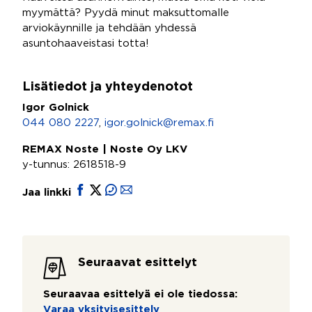
myymättä? Pyydä minut maksuttomalle
arviokäynnille ja tehdään yhdessä
asuntohaaveistasi totta!
Lisätiedot ja yhteydenotot
Igor Golnick
044 080 2227
,
igor.golnick@remax.fi
REMAX Noste | Noste Oy LKV
y-tunnus: 2618518-9
Jaa linkki
Seuraavat esittelyt
Seuraavaa esittelyä ei ole tiedossa:
Varaa yksityisesittely