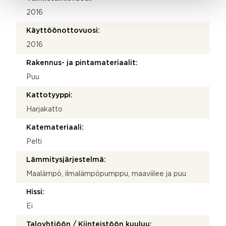
2016
Käyttöönottovuosi:
2016
Rakennus- ja pintamateriaalit:
Puu
Kattotyyppi:
Harjakatto
Katemateriaali:
Pelti
Lämmitysjärjestelmä:
Maalämpö, ilmalämpöpumppu, maaviilee ja puu
Hissi:
Ei
Taloyhtiöön / Kiinteistöön kuuluu: