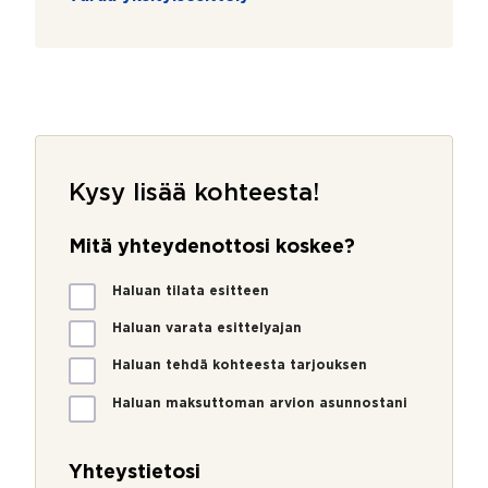
Kysy lisää kohteesta!
Mitä yhteydenottosi koskee?
M
Haluan tilata esitteen
i
t
Haluan varata esittelyajan
ä
Haluan tehdä kohteesta tarjouksen
y
h
Haluan maksuttoman arvion asunnostani
t
e
y
Yhteystietosi
d