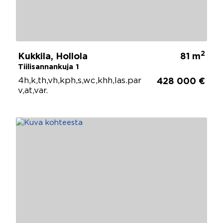
2
Kukkila, Hollola
81 m
Tiilisannankuja 1
4h,k,th,vh,kph,s,wc,khh,las.par
428 000 €
v,at,var.