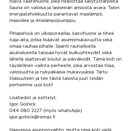
tilava vaatehuone, joka helpottaa säilytystarpeita.
Sauna on valoisa ja lasiseinän ansiosta avara. Talon
energiatehokkuutta parantavat maalämpö,
maaviilee ja ilmalämpöpumppu.
Pihapiirissä on ulkoporeallas, kasvihuone ja tiheä
tuija-aita, jotka lisäävät asumismukavuutta sekä
omaa rauhaa pihalle. Sijainti rauhallisella
asuinalueella tarjoaa hyvät kulkuyhteydet sekä
lähellä sijaitsevat koulut ja päiväkodit. Tämä koti on
täydellinen valinta perheelle, joka arvostaa tilaa,
valoisuutta ja nykyaikaisia mukavuuksia. Tartu
tilaisuuteen ja tee tästä talosta juuri teidän
perheenne uusi koti!
Lisätiedot ja esittelyt:
Igor Golnick
044 080 2227 (myös whatsApp)
igor.golnick@remax.fi
Haaveissa asunnonvaihto, mutta oma koti vielä