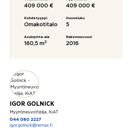
409 000 €
409 000 €
Kohdetyyppi
Huoneluku
Omakotitalo
5
Asuinpinta-ala
Rakennusvuosi
2
160,5 m
2016
IGOR GOLNICK
Myyntineuvottelija, KiAT
044 080 2227
igor.golnick@remax.fi