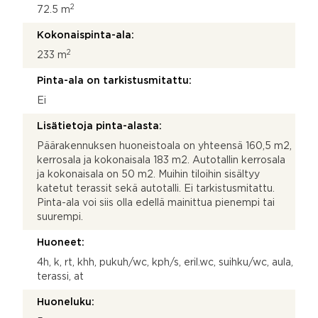
2
72.5 m
Kokonaispinta-ala:
2
233 m
Pinta-ala on tarkistusmitattu:
Ei
Lisätietoja pinta-alasta:
Päärakennuksen huoneistoala on yhteensä 160,5 m2,
kerrosala ja kokonaisala 183 m2. Autotallin kerrosala
ja kokonaisala on 50 m2. Muihin tiloihin sisältyy
katetut terassit sekä autotalli. Ei tarkistusmitattu.
Pinta-ala voi siis olla edellä mainittua pienempi tai
suurempi.
Huoneet:
4h, k, rt, khh, pukuh/wc, kph/s, eril.wc, suihku/wc, aula,
terassi, at
Huoneluku: