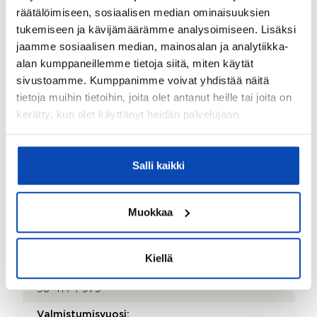
räätälöimiseen, sosiaalisen median ominaisuuksien
Ei
tukemiseen ja kävijämäärämme analysoimiseen. Lisäksi
Taloyhtiössä on antenni:
jaamme sosiaalisen median, mainosalan ja analytiikka-
Kyllä
alan kumppaneillemme tietoja siitä, miten käytät
sivustoamme. Kumppanimme voivat yhdistää näitä
Kohteen yleiskunto:
tietoja muihin tietoihin, joita olet antanut heille tai joita on
Hyvä
kerätty, kun olet käyttänyt heidän palvelujaan.
Kohde myydään kalustettuna:
Ei
Salli kaikki
Kauppaan ei kuulu:
Autotallin hyllyt.
Muokkaa
Kiinteistö
Kiellä
Kiinteistötunnus:
98-414-1-979
Valmistumisvuosi: