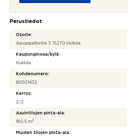
o
j
a
Perustiedot
*
Osoite:
Aavanpellontie 5 15270 Hollola
Kaupunginosa/kylä:
Kukkila
Kohdenumero:
80501432
Kerros:
2/2
Asuintilojen pinta-ala:
2
160,5 m
Muiden tilojen pinta-ala: