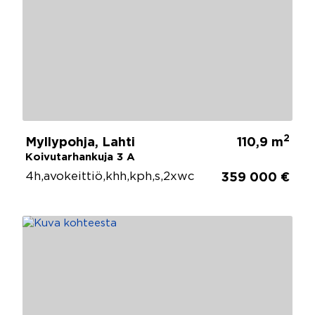
2
Myllypohja, Lahti
110,9 m
Koivutarhankuja 3 A
4h,avokeittiö,khh,kph,s,2xwc
359 000 €