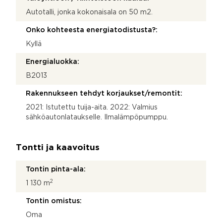
Autotalli, jonka kokonaisala on 50 m2.
Onko kohteesta energiatodistusta?:
Kyllä
Energialuokka:
B2013
Rakennukseen tehdyt korjaukset/remontit:
2021: Istutettu tuija-aita. 2022: Valmius
sähköautonlataukselle. Ilmalämpöpumppu.
Tontti ja kaavoitus
Tontin pinta-ala:
2
1 130 m
Tontin omistus:
Oma