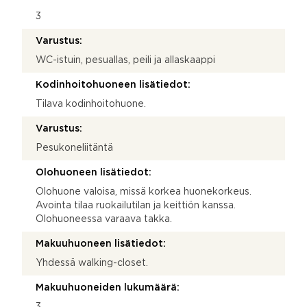
3
Varustus:
WC-istuin, pesuallas, peili ja allaskaappi
Kodinhoitohuoneen lisätiedot:
Tilava kodinhoitohuone.
Varustus:
Pesukoneliitäntä
Olohuoneen lisätiedot:
Olohuone valoisa, missä korkea huonekorkeus.
Avointa tilaa ruokailutilan ja keittiön kanssa.
Olohuoneessa varaava takka.
Makuuhuoneen lisätiedot:
Yhdessä walking-closet.
Makuuhuoneiden lukumäärä:
3