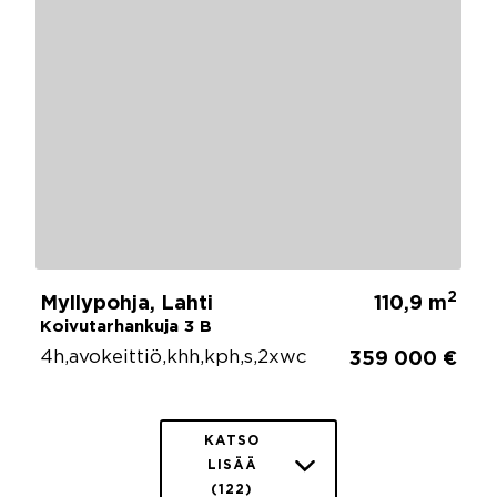
2
Myllypohja, Lahti
110,9 m
Koivutarhankuja 3 B
4h,avokeittiö,khh,kph,s,2xwc
359 000 €
KATSO
LISÄÄ
(122)