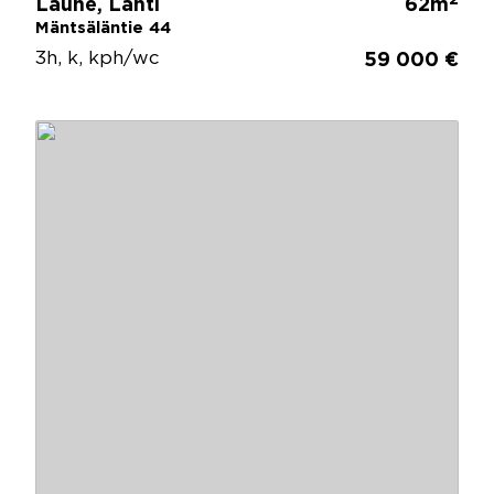
Laune, Lahti
62m
Mäntsäläntie 44
3h, k, kph/wc
59 000 €