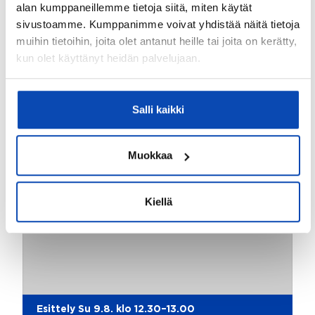
alan kumppaneillemme tietoja siitä, miten käytät
Välityksessä olevat kohteeni
sivustoamme. Kumppanimme voivat yhdistää näitä tietoja
muihin tietoihin, joita olet antanut heille tai joita on kerätty,
kun olet käyttänyt heidän palvelujaan.
Salli kaikki
Muokkaa
Kiellä
Esittely Su 9.8. klo 12.30–13.00