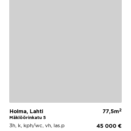
2
Holma, Lahti
77,5m
Mäklöörinkatu 5
3h, k, kph/wc, vh, las.p
45 000 €