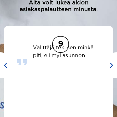
Alta voit lukea aidon
asiakaspalautteen minusta.
9
nkä
Kaikki meni niin kuin
sovittiin ja myyjään sai
helposti yhteyden👍
Ostaja