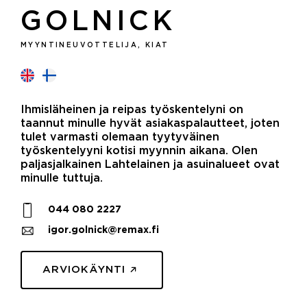
GOLNICK
MYYNTINEUVOTTELIJA, KIAT
Ihmisläheinen ja reipas työskentelyni on
taannut minulle hyvät asiakaspalautteet, joten
tulet varmasti olemaan tyytyväinen
työskentelyyni kotisi myynnin aikana. Olen
paljasjalkainen Lahtelainen ja asuinalueet ovat
minulle tuttuja.
044 080 2227
igor.golnick@remax.fi
ARVIOKÄYNTI