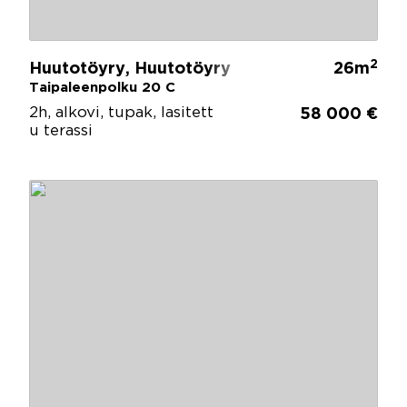
2
Huutotöyry, Huutotöyry
26m
Taipaleenpolku 20 C
2h, alkovi, tupak, lasitett
58 000 €
u terassi