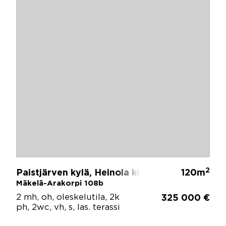
2
Paistjärven kylä, Heinola kk
120m
Mäkelä-Arakorpi 108b
2 mh, oh, oleskelutila, 2k
325 000 €
ph, 2wc, vh, s, las. terassi