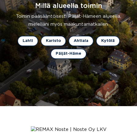
Millä alueella toimin
Toimin pääsääntöisesti Päijät-Hämeen alueella,
mielelläni myös maakuntamatkailen.
Lahti
Karisto
Ahtiala
Kytölä
Päijät-Häme