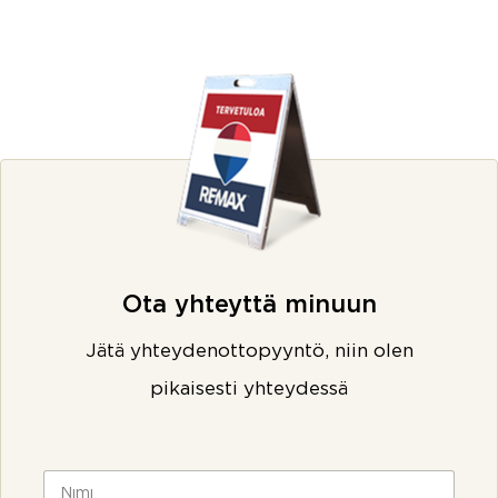
Ota yhteyttä minuun
Jätä yhteydenottopyyntö, niin olen
pikaisesti yhteydessä
N