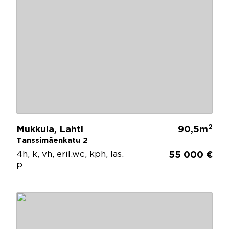
2
Mukkula, Lahti
90,5m
Tanssimäenkatu 2
4h, k, vh, eril.wc, kph, las.
55 000 €
p