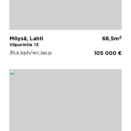
2
Möysä, Lahti
68,5m
Viipurintie 13
3h,k,kph/wc,las.p
105 000 €