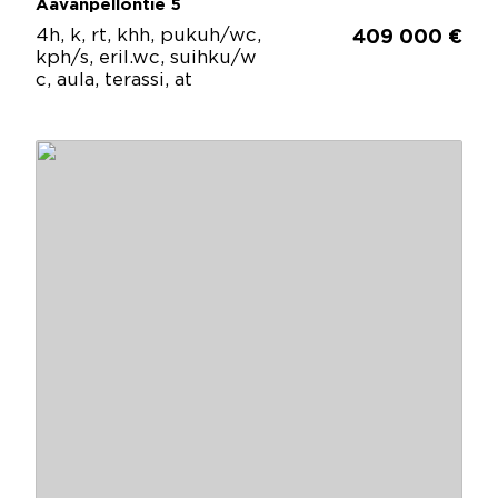
Aavanpellontie 5
4h, k, rt, khh, pukuh/wc,
409 000 €
kph/s, eril.wc, suihku/w
c, aula, terassi, at