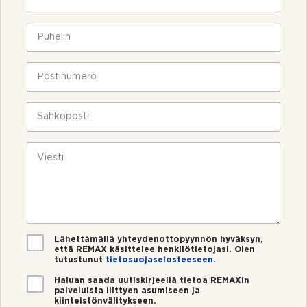
i
m
i
P
*
u
h
e
P
l
o
i
s
n
t
S
*
i
ä
n
h
u
k
V
m
ö
i
e
p
e
r
o
s
o
s
t
*
t
i
i
*
V
Lähettämällä yhteydenottopyynnön hyväksyn,
että REMAX käsittelee henkilötietojasi. Olen
a
tutustunut
tietosuojaselosteeseen
.
h
v
U
Haluan saada uutiskirjeellä tietoa REMAXin
i
palveluista liittyen asumiseen ja
u
kiinteistönvälitykseen.
s