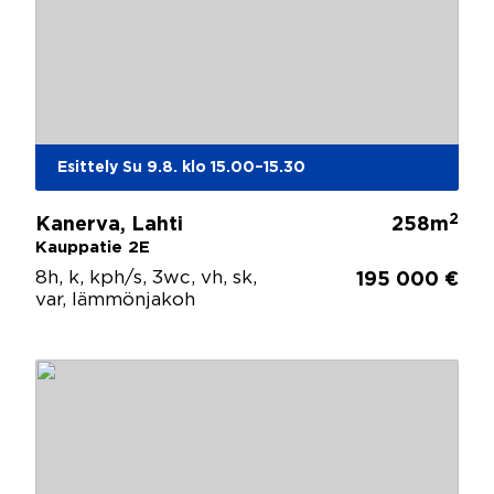
Esittely Su 9.8. klo 15.00–15.30
2
Kanerva, Lahti
258m
Kauppatie 2E
8h, k, kph/s, 3wc, vh, sk,
195 000 €
var, lämmönjakoh