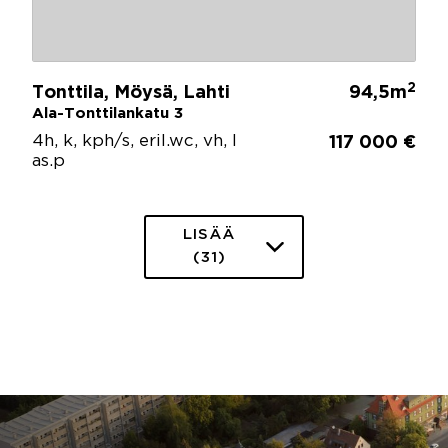
2
Tonttila, Möysä, Lahti
94,5m
Ala-Tonttilankatu 3
4h, k, kph/s, eril.wc, vh, l
117 000 €
as.p
LISÄÄ
(31)