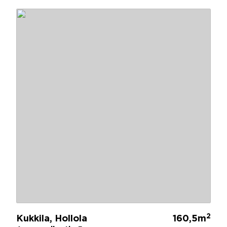
2
Kukkila, Hollola
160,5m