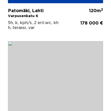
2
Patomäki, Lahti
120m
Varpusenkatu 6
5h, k, kph/s, 2 eril.wc, kh
178 000 €
h, terassi, var