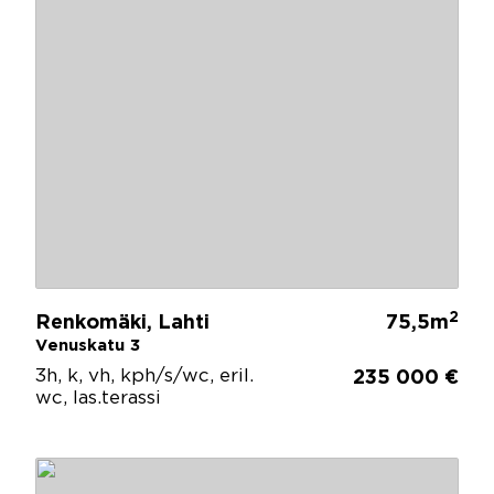
2
Renkomäki, Lahti
75,5m
Venuskatu 3
3h, k, vh, kph/s/wc, eril.
235 000 €
wc, las.terassi