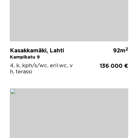
2
Kasakkamäki, Lahti
92m
Kampikatu 9
4, k, kph/s/wc, eril.wc, v
136 000 €
h, terassi