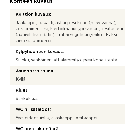
Kohteen kuvaus
Keittiön kuvaus:
Jääkaappi, pakasti, astianpesukone (n. 5v vanha),
keraaminen liesi, kiertoilmauuni/pizzauuni, liesituuletin
(aktiivihiilisuodatin), irrallinen grilliuuni/mikro. Kaksi
kiinteää komeroa.
Kylpyhuoneen kuvaus:
Suihku, sähköinen lattialämmitys, pesukoneliitäntä.
Asunnossa sauna:
Kyllä
Kiuas:
Sähkökiuas
WC:n lisätiedot:
Wc, bideesuihku, allaskaappi, peilikaappi.
WC:iden lukumäärä: