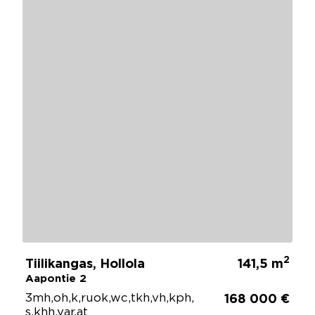
2
Tiilikangas, Hollola
141,5 m
Aapontie 2
3mh,oh,k,ruok,wc,tkh,vh,kph,
168 000 €
s,khh,var,at