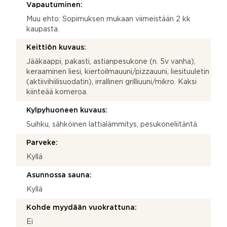
Vapautuminen:
Muu ehto: Sopimuksen mukaan viimeistään 2 kk
kaupasta.
Keittiön kuvaus:
Jääkaappi, pakasti, astianpesukone (n. 5v vanha),
keraaminen liesi, kiertoilmauuni/pizzauuni, liesituuletin
(aktiivihiilisuodatin), irrallinen grilliuuni/mikro. Kaksi
kiinteää komeroa.
Kylpyhuoneen kuvaus:
Suihku, sähköinen lattialämmitys, pesukoneliitäntä.
Parveke:
Kyllä
Asunnossa sauna:
Kyllä
Kohde myydään vuokrattuna:
Ei