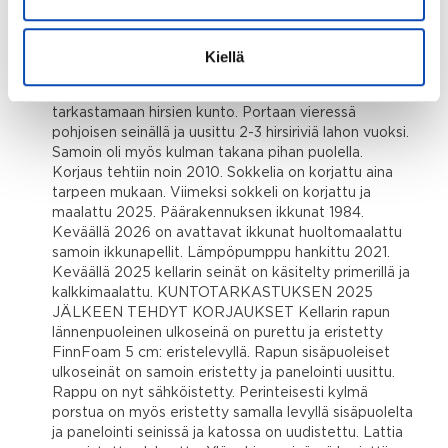
pellityksen uusinta paloportaiden vierestä. Piipun
suojaukset laitettu n. 2017. Talon julkisivu maalattu
2021. Eteläpuolen seinälaudoitus uusittu kokonaan
Kiellä
2000. Tarpeen mukaan maalauksien yhteydessä
uusittu / avattu helmalautoja että on päästy
tarkastamaan hirsien kunto. Portaan vieressä
pohjoisen seinällä ja uusittu 2-3 hirsiriviä lahon vuoksi.
Samoin oli myös kulman takana pihan puolella.
Korjaus tehtiin noin 2010. Sokkelia on korjattu aina
tarpeen mukaan. Viimeksi sokkeli on korjattu ja
maalattu 2025. Päärakennuksen ikkunat 1984.
Keväällä 2026 on avattavat ikkunat huoltomaalattu
samoin ikkunapellit. Lämpöpumppu hankittu 2021.
Keväällä 2025 kellarin seinät on käsitelty primerillä ja
kalkkimaalattu. KUNTOTARKASTUKSEN 2025
JÄLKEEN TEHDYT KORJAUKSET Kellarin rapun
lännenpuoleinen ulkoseinä on purettu ja eristetty
FinnFoam 5 cm: eristelevyllä. Rapun sisäpuoleiset
ulkoseinät on samoin eristetty ja panelointi uusittu.
Rappu on nyt sähköistetty. Perinteisesti kylmä
porstua on myös eristetty samalla levyllä sisäpuolelta
ja panelointi seinissä ja katossa on uudistettu. Lattia