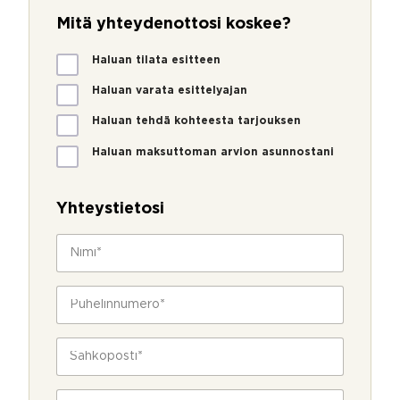
Mitä yhteydenottosi koskee?
M
Haluan tilata esitteen
i
t
Haluan varata esittelyajan
ä
Haluan tehdä kohteesta tarjouksen
y
h
Haluan maksuttoman arvion asunnostani
t
e
y
Yhteystietosi
d
e
N
n
i
o
m
t
i
P
t
*
u
o
h
s
e
S
i
l
ä
k
i
h
o
n
k
s
V