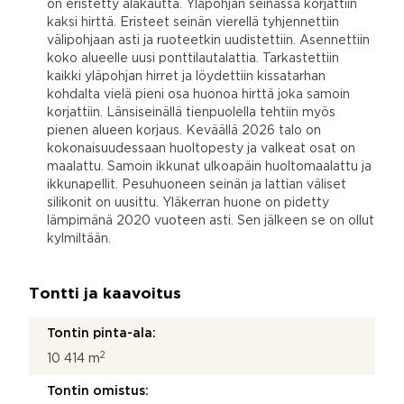
on eristetty alakautta. Yläpohjan seinässä korjattiin
kaksi hirttä. Eristeet seinän vierellä tyhjennettiin
välipohjaan asti ja ruoteetkin uudistettiin. Asennettiin
koko alueelle uusi ponttilautalattia. Tarkastettiin
kaikki yläpohjan hirret ja löydettiin kissatarhan
kohdalta vielä pieni osa huonoa hirttä joka samoin
korjattiin. Länsiseinällä tienpuolella tehtiin myös
pienen alueen korjaus. Keväällä 2026 talo on
kokonaisuudessaan huoltopesty ja valkeat osat on
maalattu. Samoin ikkunat ulkoapäin huoltomaalattu ja
ikkunapellit. Pesuhuoneen seinän ja lattian väliset
silikonit on uusittu. Yläkerran huone on pidetty
lämpimänä 2020 vuoteen asti. Sen jälkeen se on ollut
kylmiltään.
Tontti ja kaavoitus
Tontin pinta-ala:
2
10 414 m
Tontin omistus: