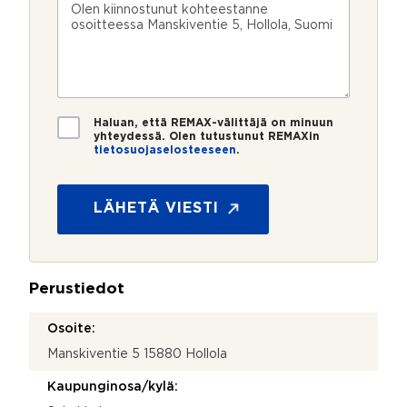
n
ö
k
i
u
p
e
e
m
o
e
s
e
s
?
t
r
t
i
o
i
*
*
T
Haluan, että REMAX-välittäjä on minuun
i
yhteydessä. Olen tutustunut REMAXin
tietosuojaselosteeseen
.
e
y
t
h
o
t
s
LÄHETÄ VIESTI
e
u
y
o
d
j
e
a
n
Perustiedot
*
o
t
Osoite:
t
Manskiventie 5 15880 Hollola
o
s
Kaupunginosa/kylä:
i