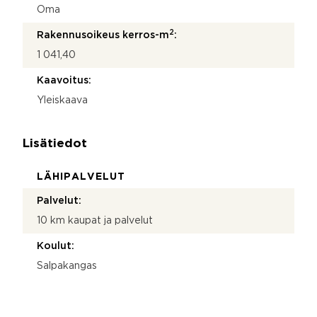
Oma
2
Rakennusoikeus kerros-m
:
1 041,40
Kaavoitus:
Yleiskaava
Lisätiedot
LÄHIPALVELUT
Palvelut:
10 km kaupat ja palvelut
Koulut:
Salpakangas