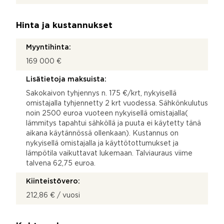
Hinta ja kustannukset
Myyntihinta:
169 000 €
Lisätietoja maksuista:
Sakokaivon tyhjennys n. 175 €/krt, nykyisellä
omistajalla tyhjennetty 2 krt vuodessa. Sähkönkulutus
noin 2500 euroa vuoteen nykyisellä omistajalla(
lämmitys tapahtui sähköllä ja puuta ei käytetty tänä
aikana käytännössä ollenkaan). Kustannus on
nykyisellä omistajalla ja käyttötottumukset ja
lämpötila vaikuttavat lukemaan. Talviauraus viime
talvena 62,75 euroa.
Kiinteistövero:
212,86 € / vuosi