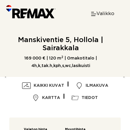
Skip
to
Valikko
content
Manskiventie 5, Hollola |
Sairakkala
2
169 000 € |
120 m
| Omakotitalo |
4h,k,tak.h,kph,s,wc,lasikuisti
KAIKKI KUVAT
ILMAKUVA
KARTTA
TIEDOT
Velaton hinta
Myyntihinta