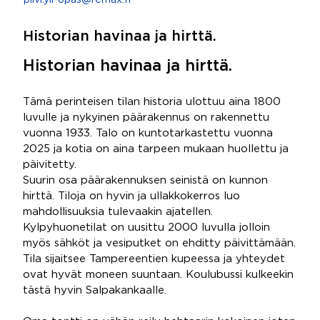
pilvi.yli-opas@remax.fi
Historian havinaa ja hirttä.
Historian havinaa ja hirttä.
Tämä perinteisen tilan historia ulottuu aina 1800
luvulle ja nykyinen päärakennus on rakennettu
vuonna 1933. Talo on kuntotarkastettu vuonna
2025 ja kotia on aina tarpeen mukaan huollettu ja
päivitetty.
Suurin osa päärakennuksen seinistä on kunnon
hirttä. Tiloja on hyvin ja ullakkokerros luo
mahdollisuuksia tulevaakin ajatellen.
Kylpyhuonetilat on uusittu 2000 luvulla jolloin
myös sähköt ja vesiputket on ehditty päivittämään.
Tila sijaitsee Tampereentien kupeessa ja yhteydet
ovat hyvät moneen suuntaan. Koulubussi kulkeekin
tästä hyvin Salpakankaalle.