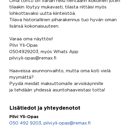
Oma tontti on vähän reilu hehtaarin kokoinen joten
tilaakin löytyy mukavasti, tilasta riittäisi myös
lohkottavaksi uutta kiinteistöä.
Tilava historiallinen piharakennus tuo hyvän oman
lisänsä kokonaisuuteen.
Varaa oma näyttösi!
Pilvi Yli-Opas
0504929203, myös Whats App
pilvi.yli-opas@remax.fi
Haaveissa asunnonvaihto, mutta oma koti vielä
myymättä?
Pyydä meidät maksuttomalle arviokäynnille
ja tehdään yhdessä asuntohaaveistasi totta!
Lisätiedot ja yhteydenotot
Pilvi Yli-Opas
050 492 9203
,
pilvi.yli-opas@remax.fi