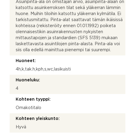
Asuinpinta-ala on omistajan arvio, asuinpinta-alaan on
katsottu asuinkerroksen tilat sekä yläkerran lämmin
huone. Muihin tiloihin katsottu yläkerran kylmätila. Ei
tarkistusmitattu. Pinta-alat saattavat tämän ikäisissä
kohteissa (rekisteröity ennen 01.01.1992) poiketa
olennaisestikin asuinrakennusten nykyisten
mittaustapojen ja standardien (SFS 5139) mukaan
laskettavasta asuintilojen pinta-alasta. Pinta-ala voi
siis olla edellä mainittua pienempi tai suurempi.
Huoneet:
4h,k,tak.h,kph,s,wc,lasikuisti
Huoneluku:
4
Kohteen tyyppi:
Omakotitalo
Kohteen yleiskunto:
Hyvä