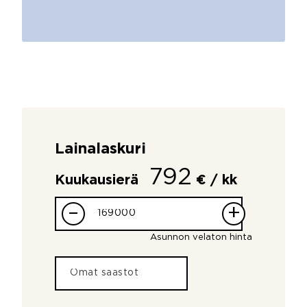
Lainalaskuri
792
Kuukausierä
€ / kk
–
+
Asunnon velaton hinta