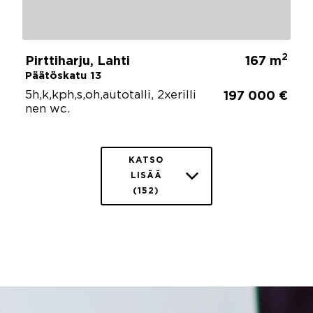
2
Pirttiharju, Lahti
167 m
Päätöskatu 13
5h,k,kph,s,oh,autotalli, 2xerilli
197 000 €
nen wc.
KATSO
LISÄÄ
(152)