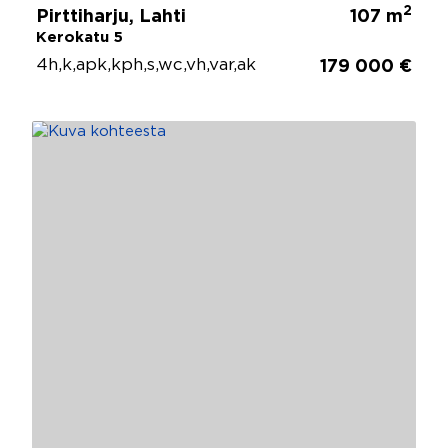
2
Pirttiharju, Lahti
107 m
Kerokatu 5
4h,k,apk,kph,s,wc,vh,var,ak
179 000 €