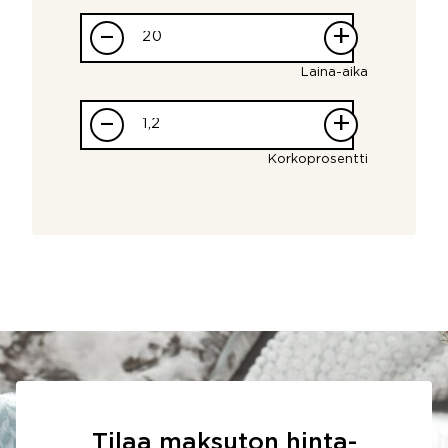
–
+
Laina-aika
–
+
Korkoprosentti
Tilaa maksuton hinta-