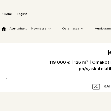
Skip
to
content
Suomi
English
Asuntohaku
Myymässä
Ostamassa
Vuokraam
2
119 000 € |
126 m
| Omakotita
ph/s,askateluti
KAI