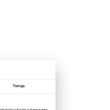
Tietoja
 ominaisuuksien tukemiseen