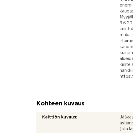
energi
kaupas
Myyjäl
9.6.20
kulutu
mukaise
irtaim
kaupan
kustan
alueid
kiinte
hankki
https:
Kohteen kuvaus
Keittiön kuvaus:
Jääkaap
astian
(alla l