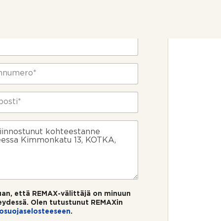
ietosi
uan, että REMAX-välittäjä on minuun
eydessä. Olen tutustunut REMAXin
tosuojaselosteeseen
.