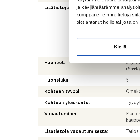
ja kävijämäärämme analysoim
Lisätietoja pinta-alasta:
Kotkan
kumppaneillemme tietoja siitä
(epävi
126 m
olet antanut heille tai joita o
rakenn
2
m
, ke
Kiinte
viimei
Kiellä
viimei
Huoneet:
5h,k,2w
(5h+k
Huoneluku:
5
Kohteen tyyppi:
Omako
Kohteen yleiskunto:
Tyydy
Vapautuminen:
Muu eh
kaupp
Lisätietoja vapautumisesta:
Tarjoa