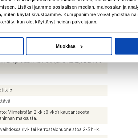
iseen. Lisäksi jaamme sosiaalisen median, mainosalan ja analy
 kaupunki rakennus- ja huoneistorekisteriote
, miten käytät sivustoamme. Kumppanimme voivat yhdistää näitä t
rallinen), rakennusvalvonta 13.6.2025: huoneistoala
2
2
, kerrosluku 2, kerrosala 134 m
,
n kerätty, kun olet käyttänyt heidän palvelujaan.
2
usoikeudellinen kerrosala 134 m
, kokonaisala 235
2
3
llarin pinta-ala 101 m
, tilavuus 680 m
.
istöverotietojen mukaisesti: kokonaisala ilman
2
2
stelemätöntä kellaria 102 m
, kokonaisala 204 m
,
Muokkaa
2
stelemättömän kellarin pinta-ala 102 m
.
c,aula ja kellarin tilat: ph/s,askatelutila,varastot,at
)
titalo
ttävä
to: Viimeistään 2 kk (8 vko) kaupanteosta
ahinnan maksusta.
 vaihdossa rivi- tai kerrostalohuoneistoa 2-3 h+k.