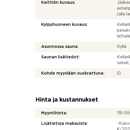
Keittiön kuvaus:
Jääkaap
astian
(alla l
Kylpyhuoneen kuvaus:
Kellar
pesuko
lattia
Asunnossa sauna:
Kyllä
Saunan lisätiedot:
Kellar
seinät,
Kohde myydään vuokrattuna:
Ei
Hinta ja kustannukset
Myyntihinta:
119 0
Lisätietoja maksuista:
-Kuluv
€/2025