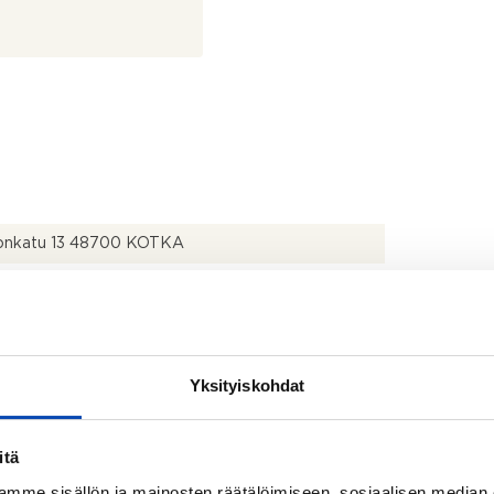
nkatu 13 48700 KOTKA
5772
Yksityiskohdat
2
2
itä
mme sisällön ja mainosten räätälöimiseen, sosiaalisen median