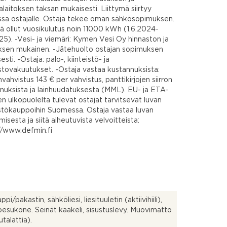
alaitoksen taksan mukaisesti. Liittymä siirtyy
sa ostajalle. Ostaja tekee oman sähkösopimuksen.
lä ollut vuosikulutus noin 11000 kWh (1.6.2024-
25). -Vesi- ja viemäri: Kymen Vesi Oy hinnaston ja
ksen mukainen. -Jätehuolto ostajan sopimuksen
sti. -Ostaja: palo-, kiinteistö- ja
istovakuutukset. -Ostaja vastaa kustannuksista:
vahvistus 143 € per vahvistus, panttikirjojen siirron
nuksista ja lainhuudatuksesta (MML). EU- ja ETA-
en ulkopuolelta tulevat ostajat tarvitsevat luvan
istökauppoihin Suomessa. Ostaja vastaa luvan
misesta ja siitä aiheutuvista velvoitteista:
//www.defmin.fi
pi/pakastin, sähköliesi, liesituuletin (aktiivihiili),
pesukone. Seinät kaakeli, sisustuslevy. Muovimatto
autalattia).