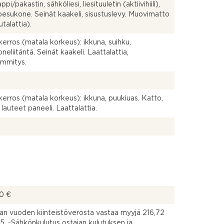
pi/pakastin, sähköliesi, liesituuletin (aktiivihiili),
pesukone. Seinät kaakeli, sisustuslevy. Muovimatto
autalattia).
ikerros (matala korkeus): ikkuna, suihku,
neliitäntä. Seinät kaakeli. Laattalattia,
lämmitys.
ikerros (matala korkeus): ikkuna, puukiuas. Katto,
 lauteet paneeli. Laattalattia.
00 €
an vuoden kiinteistöverosta vastaa myyjä 216,72
. -Sähkönkulutus ostajan kulutuksen ja