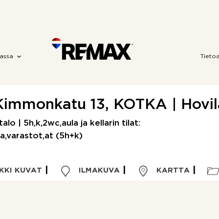
assa
Tieto
Kimmonkatu 13, KOTKA | Hovil
lo | 5h,k,2wc,aula ja kellarin tilat:
la,varastot,at (5h+k)
KKI KUVAT
ILMAKUVA
KARTTA