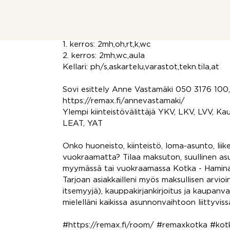
takapihalla on katetut terassit. Kuntotarkas
tarjoaa mahdollisuuden muokata tiloja omie
mukaan.
1. kerros: 2mh,oh,rt,k,wc
2. kerros: 2mh,wc,aula
Kellari: ph/s,askartelu,varastot,tekn.tila,at
Sovi esittely Anne Vastamäki 050 3176 100
https://remax.fi/annevastamaki/
Ylempi kiinteistövälittäjä YKV, LKV, LVV, Kau
LEAT, YAT
Onko huoneisto, kiinteistö, loma-asunto, liik
vuokraamatta? Tilaa maksuton, suullinen asu
myymässä tai vuokraamassa Kotka - Hamina 
Tarjoan asiakkailleni myös maksullisen arvioin
itsemyyjä), kauppakirjankirjoitus ja kaupanv
mielelläni kaikissa asunnonvaihtoon liittyvissä
#https://remax.fi/room/ #remaxkotka #kotk