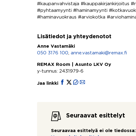
#kaupanvahvistaja #kauppakirjankirjoitus
#pyhtaamyynti #haminamyynti #kotkavuok
#haminavuokraus #arviokotka #arviohamin
Lisätiedot ja yhteydenotot
Anne Vastamäki
050 3176 100
,
anne.vastamaki@remax.fi
REMAX Room | Asunto LKV Oy
y-tunnus: 2431979-6
Jaa linkki
Seuraavat esittelyt
Seuraavaa esittelyä ei ole tiedossa: