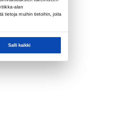
tiikka-alan
ietoja muihin tietoihin, joita
Salli kaikki