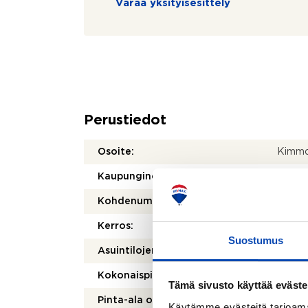
Varaa yksityisesittely
Perustiedot
Osoite:
Kimmo
Kaupunginosa/kylä:
Hovila
Kohdenumero:
8042
Kerros:
Suostumus
Asuintilojen pinta-ala:
126 m
Kokonaispinta-ala:
235 m
Tämä sivusto käyttää eväste
Pinta-ala on tarkistusmitattu:
Ei
Käytämme evästeitä tarjoama