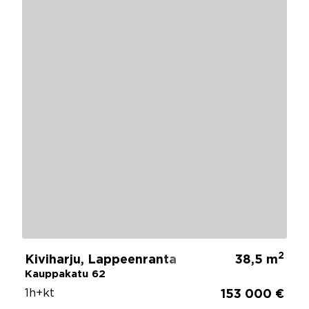
2
Kiviharju, Lappeenranta
38,5 m
Kauppakatu 62
1h+kt
153 000 €