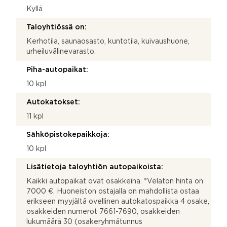
Kyllä
Taloyhtiössä on:
Kerhotila, saunaosasto, kuntotila, kuivaushuone,
urheiluvälinevarasto.
Piha-autopaikat:
10 kpl
Autokatokset:
11 kpl
Sähköpistokepaikkoja:
10 kpl
Lisätietoja taloyhtiön autopaikoista:
Kaikki autopaikat ovat osakkeina. *Velaton hinta on
7000 €. Huoneiston ostajalla on mahdollista ostaa
erikseen myyjältä ovellinen autokatospaikka 4 osake,
osakkeiden numerot 7661-7690, osakkeiden
lukumäärä 30 (osakeryhmätunnus