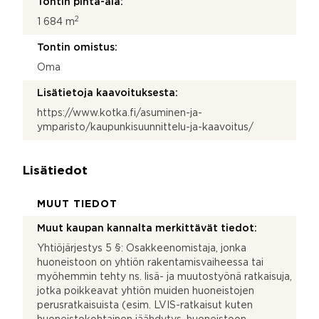
Tontin pinta-ala:
2
1 684 m
Tontin omistus:
Oma
Lisätietoja kaavoituksesta:
https://www.kotka.fi/asuminen-ja-
ymparisto/kaupunkisuunnittelu-ja-kaavoitus/
Lisätiedot
MUUT TIEDOT
Muut kaupan kannalta merkittävät tiedot:
Yhtiöjärjestys 5 §: Osakkeenomistaja, jonka
huoneistoon on yhtiön rakentamisvaiheessa tai
myöhemmin tehty ns. lisä- ja muutostyönä ratkaisuja,
jotka poikkeavat yhtiön muiden huoneistojen
perusratkaisuista (esim. LVIS-ratkaisut kuten