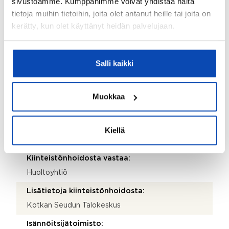
sivustoamme. Kumppanimme voivat yhdistää näitä
Ei
tietoja muihin tietoihin, joita olet antanut heille tai joita on
kerätty, kun olet käyttänyt heidän palvelujaan.
Taloyhtiö
Taloyhtiön nimi:
Salli kaikki
Asunto Oy Kotkan Sarastus
Taloyhtiön Y-tunnus:
Muokkaa
2132664-0
Kiinteistötunnus:
Kiellä
285-3-49-10
Kiinteistönhoidosta vastaa:
Huoltoyhtiö
Lisätietoja kiinteistönhoidosta:
Kotkan Seudun Talokeskus
Isännöitsijätoimisto: