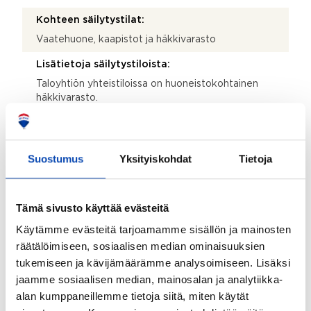
Kohteen säilytystilat:
Vaatehuone, kaapistot ja häkkivarasto
Lisätietoja säilytystiloista:
Taloyhtiön yhteistiloissa on huoneistokohtainen
häkkivarasto.
Kohteessa on satelliittiantenni:
Ei
Suostumus
Yksityiskohdat
Tietoja
Taloyhtiössä on antenni:
Ei
Tämä sivusto käyttää evästeitä
Myyjän aikana huoneistoon tehdyt toimenpiteet:
Käytämme evästeitä tarjoamamme sisällön ja mainosten
2024 asennettu viilennyslaite.
räätälöimiseen, sosiaalisen median ominaisuuksien
Kohteen yleiskunto:
tukemiseen ja kävijämäärämme analysoimiseen. Lisäksi
Hyvä
jaamme sosiaalisen median, mainosalan ja analytiikka-
alan kumppaneillemme tietoja siitä, miten käytät
Kohde myydään kalustettuna: