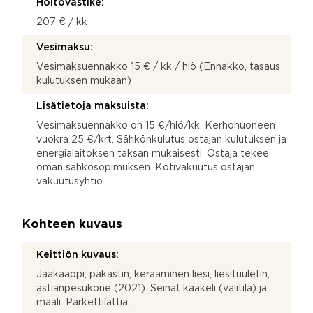
Hoitovastike:
207 € / kk
Vesimaksu:
Vesimaksuennakko 15 € / kk / hlö (Ennakko, tasaus
kulutuksen mukaan)
Lisätietoja maksuista:
Vesimaksuennakko on 15 €/hlö/kk. Kerhohuoneen
vuokra 25 €/krt. Sähkönkulutus ostajan kulutuksen ja
energialaitoksen taksan mukaisesti. Ostaja tekee
oman sähkösopimuksen. Kotivakuutus ostajan
vakuutusyhtiö.
Kohteen kuvaus
Keittiön kuvaus:
Jääkaappi, pakastin, keraaminen liesi, liesituuletin,
astianpesukone (2021). Seinät kaakeli (välitila) ja
maali. Parkettilattia.