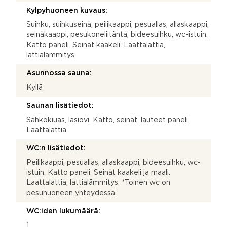
Kylpyhuoneen kuvaus:
Suihku, suihkuseinä, peilikaappi, pesuallas, allaskaappi,
seinäkaappi, pesukoneliitäntä, bideesuihku, wc-istuin.
Katto paneli. Seinät kaakeli. Laattalattia,
lattialämmitys.
Asunnossa sauna:
Kyllä
Saunan lisätiedot:
Sähkökiuas, lasiovi. Katto, seinät, lauteet paneli.
Laattalattia.
WC:n lisätiedot:
Peilikaappi, pesuallas, allaskaappi, bideesuihku, wc-
istuin. Katto paneli. Seinät kaakeli ja maali.
Laattalattia, lattialämmitys. *Toinen wc on
pesuhuoneen yhteydessä.
WC:iden lukumäärä:
1