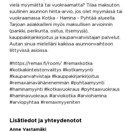
vielä myymättä tai vuokraamatta? Tilaa maksuton,
suullinen asunnon hinta-arvio, jos olet myymässä tai
vuokraamassa Kotka - Hamina - Pyhtää alueella.
Tarjoan asiakkailleni myös maksullisen arvioinnin
(pankki, perikunta, ositus, itsemyyjä),
kauppakirjankirjoitus ja kaupanvahvistajan palvelut.
Autan sinua mielelläni kaikissa asunnonvaihtoon
liittyvissä asioissa.
#https://remax.fi/room/ #remaxkotka
#kotkakiinteistonvalitys #kotkamyynti
#kaupanvahvistaja #kauppakirjankirjoitus
#remaxainavähänenemmän #pyhtaamyynti
#haminamyynti #kotkavuokraus #pyhtaavuokraus
#haminavuokraus #arviokotka #arviohamina
#arviopyhtaa #remaxmyyeniten
Lisätiedot ja yhteydenotot
Anne Vastamäki