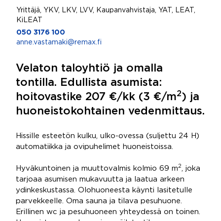
Yrittäjä, YKV, LKV, LVV, Kaupanvahvistaja, YAT, LEAT,
KiLEAT
050 3176 100
anne.vastamaki@remax.fi
Velaton taloyhtiö ja omalla
tontilla. Edullista asumista:
2
hoitovastike 207 €/kk (3 €/m
) ja
huoneistokohtainen vedenmittaus.
Hissille esteetön kulku, ulko-ovessa (suljettu 24 H)
automatiikka ja ovipuhelimet huoneistoissa.
2
Hyväkuntoinen ja muuttovalmis kolmio 69 m
, joka
tarjoaa asumisen mukavuutta ja laatua arkeen
ydinkeskustassa. Olohuoneesta käynti lasitetulle
parvekkeelle. Oma sauna ja tilava pesuhuone.
Erillinen wc ja pesuhuoneen yhteydessä on toinen.