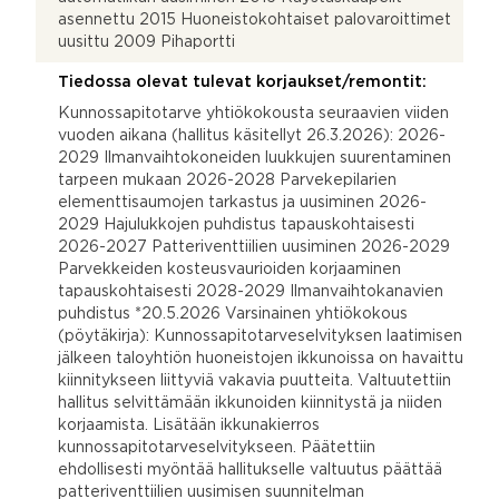
asennettu 2015 Huoneistokohtaiset palovaroittimet
uusittu 2009 Pihaportti
Tiedossa olevat tulevat korjaukset/remontit:
Kunnossapitotarve yhtiökokousta seuraavien viiden
vuoden aikana (hallitus käsitellyt 26.3.2026): 2026-
2029 Ilmanvaihtokoneiden luukkujen suurentaminen
tarpeen mukaan 2026-2028 Parvekepilarien
elementtisaumojen tarkastus ja uusiminen 2026-
2029 Hajulukkojen puhdistus tapauskohtaisesti
2026-2027 Patteriventtiilien uusiminen 2026-2029
Parvekkeiden kosteusvaurioiden korjaaminen
tapauskohtaisesti 2028-2029 Ilmanvaihtokanavien
puhdistus *20.5.2026 Varsinainen yhtiökokous
(pöytäkirja): Kunnossapitotarveselvityksen laatimisen
jälkeen taloyhtiön huoneistojen ikkunoissa on havaittu
kiinnitykseen liittyviä vakavia puutteita. Valtuutettiin
hallitus selvittämään ikkunoiden kiinnitystä ja niiden
korjaamista. Lisätään ikkunakierros
kunnossapitotarveselvitykseen. Päätettiin
ehdollisesti myöntää hallitukselle valtuutus päättää
patteriventtiilien uusimisen suunnitelman