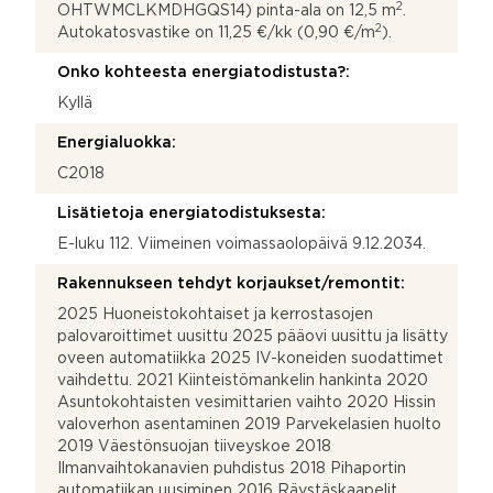
2
OHTWMCLKMDHGQS14) pinta-ala on 12,5 m
.
2
Autokatosvastike on 11,25 €/kk (0,90 €/m
).
Onko kohteesta energiatodistusta?:
Kyllä
Energialuokka:
C2018
Lisätietoja energiatodistuksesta:
E-luku 112. Viimeinen voimassaolopäivä 9.12.2034.
Rakennukseen tehdyt korjaukset/remontit:
2025 Huoneistokohtaiset ja kerrostasojen
palovaroittimet uusittu 2025 pääovi uusittu ja lisätty
oveen automatiikka 2025 IV-koneiden suodattimet
vaihdettu. 2021 Kiinteistömankelin hankinta 2020
Asuntokohtaisten vesimittarien vaihto 2020 Hissin
valoverhon asentaminen 2019 Parvekelasien huolto
2019 Väestönsuojan tiiveyskoe 2018
Ilmanvaihtokanavien puhdistus 2018 Pihaportin
automatiikan uusiminen 2016 Räystäskaapelit