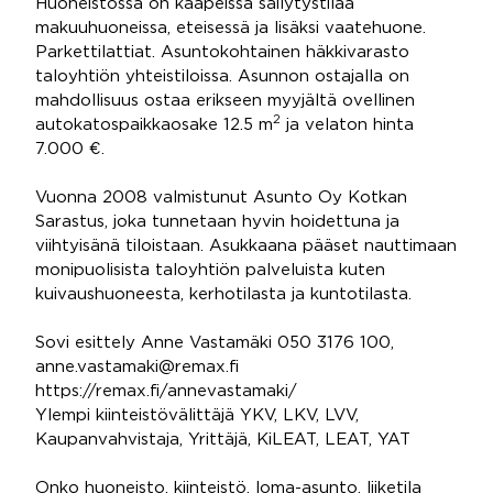
Huoneistossa on kaapeissa säilytystilaa
makuuhuoneissa, eteisessä ja lisäksi vaatehuone.
Parkettilattiat. Asuntokohtainen häkkivarasto
taloyhtiön yhteistiloissa. Asunnon ostajalla on
mahdollisuus ostaa erikseen myyjältä ovellinen
2
autokatospaikkaosake 12.5 m
ja velaton hinta
7.000 €.
Vuonna 2008 valmistunut Asunto Oy Kotkan
Sarastus, joka tunnetaan hyvin hoidettuna ja
viihtyisänä tiloistaan. Asukkaana pääset nauttimaan
monipuolisista taloyhtiön palveluista kuten
kuivaushuoneesta, kerhotilasta ja kuntotilasta.
Sovi esittely Anne Vastamäki 050 3176 100,
anne.vastamaki@remax.fi
https://remax.fi/annevastamaki/
Ylempi kiinteistövälittäjä YKV, LKV, LVV,
Kaupanvahvistaja, Yrittäjä, KiLEAT, LEAT, YAT
Onko huoneisto, kiinteistö, loma-asunto, liiketila