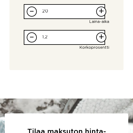
–
+
Laina-aika
–
+
Korkoprosentti
Tilaa maksuton hinta-