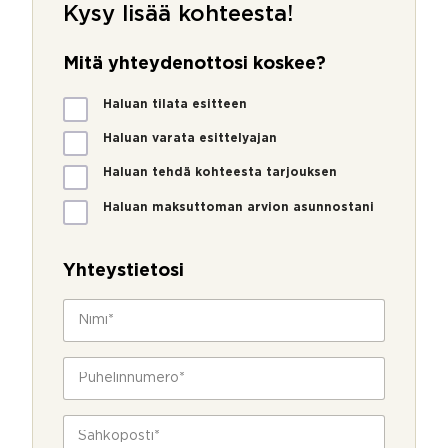
Kysy lisää kohteesta!
Mitä yhteydenottosi koskee?
M
Haluan tilata esitteen
i
t
Haluan varata esittelyajan
ä
Haluan tehdä kohteesta tarjouksen
y
h
Haluan maksuttoman arvion asunnostani
t
e
y
Yhteystietosi
d
e
N
n
i
o
m
t
i
P
t
*
u
o
h
s
e
S
i
l
ä
k