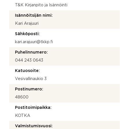
T&K Kirjanpito ja Isännöinti
Isännöitsijän nimi:
Kari Arajuuri
Sähköposti:
kari.arajuuri@tkkp.fi
Puhelinnumero:
044 243 0643
Katuosoite:
Vesivallinaukio 3
Postinumero:
48600
Postitoimipaikka:
KOTKA
Valmistumisvuosi: