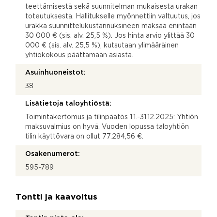
teettämisestä sekä suunnitelman mukaisesta urakan
toteutuksesta. Hallitukselle myönnettiin valtuutus, jos
urakka suunnittelukustannuksineen maksaa enintään
30 000 € (sis. alv. 25,5 %). Jos hinta arvio ylittää 30
000 € (sis. alv. 25,5 %), kutsutaan ylimääräinen
yhtiökokous päättämään asiasta.
Asuinhuoneistot:
38
Lisätietoja taloyhtiöstä:
Toimintakertomus ja tilinpäätös 1.1.-31.12.2025: Yhtiön
maksuvalmius on hyvä. Vuoden lopussa taloyhtiön
tilin käyttövara on ollut 77.284,56 €.
Osakenumerot:
595-789
Tontti ja kaavoitus