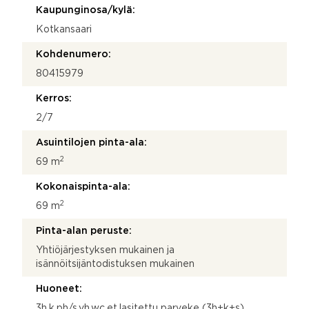
Kaupunginosa/kylä:
i
k
Kotkansaari
o
s
Kohdenumero:
k
80415979
e
e
Kerros:
?
2/7
Asuintilojen pinta-ala:
2
69 m
Kokonaispinta-ala:
2
69 m
Pinta-alan peruste:
Yhtiöjärjestyksen mukainen ja
isännöitsijäntodistuksen mukainen
Huoneet:
3h,k,ph/s,vh,wc,et,lasitettu parveke (3h+k+s)