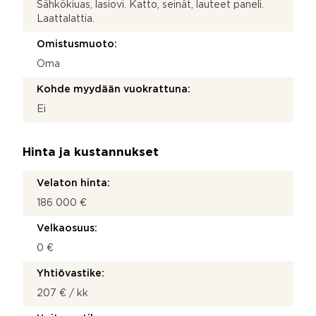
Sähkökiuas, lasiovi. Katto, seinät, lauteet paneli.
Laattalattia.
Omistusmuoto:
Oma
Kohde myydään vuokrattuna:
Ei
Hinta ja kustannukset
Velaton hinta:
186 000 €
Velkaosuus:
0 €
Yhtiövastike:
207 € / kk