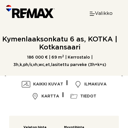
Skip
to
Valikko
content
Kymenlaaksonkatu 6 as, KOTKA |
Kotkansaari
2
186 000 € |
69 m
| Kerrostalo |
3h,k,ph/s,vh,wc,et,lasitettu parveke (3h+k+s)
KAIKKI KUVAT
ILMAKUVA
KARTTA
TIEDOT
Velaton hinta
Myyntihinta