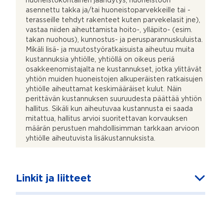
huoneistokohtainen jäähdytys, huoneistoon
asennettu takka ja/tai huoneistoparvekkeille tai -
terasseille tehdyt rakenteet kuten parvekelasit jne),
vastaa niiden aiheuttamista hoito-, ylläpito- (esim.
takan nuohous), kunnostus- ja perusparannuskuluista.
Mikäli lisä- ja muutostyöratkaisuista aiheutuu muita
kustannuksia yhtiölle, yhtiöllä on oikeus periä
osakkeenomistajalta ne kustannukset, jotka ylittävät
yhtiön muiden huoneistojen alkuperäisten ratkaisujen
yhtiölle aiheuttamat keskimääräiset kulut. Näin
perittävän kustannuksen suuruudesta päättää yhtiön
hallitus. Sikäli kun aiheutuvaa kustannusta ei saada
mitattua, hallitus arvioi suoritettavan korvauksen
määrän perustuen mahdollisimman tarkkaan arvioon
yhtiölle aiheutuvista lisäkustannuksista.
Linkit ja liitteet