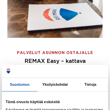
PALVELUT ASUNNON OSTAJALLE
REMAX Easy – kattava
palvelupaketti asunnon ostoon
REMAX Easy on palvelupakettimme asunnon
ostajille.
Tee ostotoimeksianto ja etsimme juuri
Suostumus
Yksityiskohdat
Tietoja
sinulle sopivan kodin, eikä sinun tarvitse nähdä
vaivaa sen löytämiseksi.
Tämä sivusto käyttää evästeitä
Hoidamme koko ostoprosessin puolestasi.
Käytämme evästeitä tarjoamamme sisällön ja mainosten