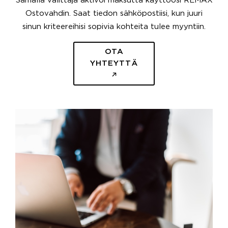
Samalla välittäjä aktivoi maksutta käyttöösi REMAX
Ostovahdin. Saat tiedon sähköpostiisi, kun juuri
sinun kriteereihisi sopivia kohteita tulee myyntiin.
OTA
YHTEYTTÄ