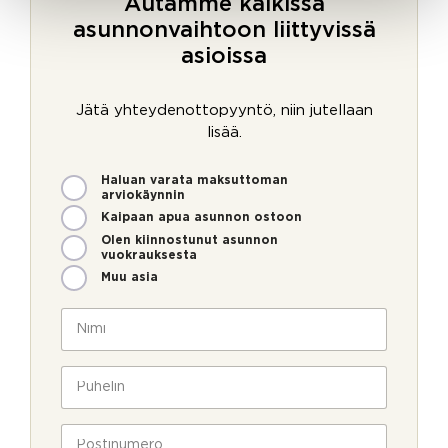
Autamme kaikissa
asunnonvaihtoon liittyvissä
asioissa
Jätä yhteydenottopyyntö, niin jutellaan
lisää.
M
Haluan varata maksuttoman
i
arviokäynnin
t
Kaipaan apua asunnon ostoon
e
Olen kiinnostunut asunnon
n
vuokrauksesta
v
Muu asia
o
i
N
m
i
m
m
e
i
P
o
*
u
l
h
l
e
P
a