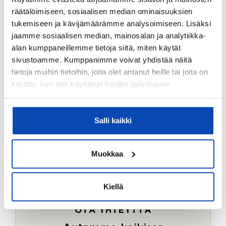
Ostotoimeksiantopalvelumme sopii myös esimerkiksi
räätälöimiseen, sosiaalisen median ominaisuuksien
sijoitus- ja vapaa-ajan asuntojen ostoon.
tukemiseen ja kävijämäärämme analysoimiseen. Lisäksi
jaamme sosiaalisen median, mainosalan ja analytiikka-
LUE LISÄÄ
alan kumppaneillemme tietoja siitä, miten käytät
sivustoamme. Kumppanimme voivat yhdistää näitä
tietoja muihin tietoihin, joita olet antanut heille tai joita on
kerätty, kun olet käyttänyt heidän palvelujaan.
Salli kaikki
Muokkaa
Kiellä
OTA YHTEYTTÄ