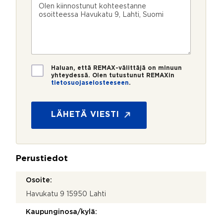
n
ö
k
i
u
p
e
e
m
o
e
s
e
s
?
t
r
t
i
o
i
*
*
T
Haluan, että REMAX-välittäjä on minuun
i
yhteydessä. Olen tutustunut REMAXin
tietosuojaselosteeseen
.
e
t
o
s
LÄHETÄ VIESTI
u
o
j
a
Perustiedot
*
Osoite:
Havukatu 9 15950 Lahti
Kaupunginosa/kylä: