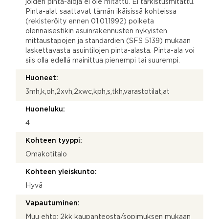
joiden pinta-aloja ei ole mitattu. Ei tarkistusmitattu.
Pinta-alat saattavat tämän ikäisissä kohteissa
(rekisteröity ennen 01.01.1992) poiketa
olennaisestikin asuinrakennusten nykyisten
mittaustapojen ja standardien (SFS 5139) mukaan
laskettavasta asuintilojen pinta-alasta. Pinta-ala voi
siis olla edellä mainittua pienempi tai suurempi.
Huoneet:
3mh,k,oh,2xvh,2xwc,kph,s,tkh,varastotilat,at
Huoneluku:
4
Kohteen tyyppi:
Omakotitalo
Kohteen yleiskunto:
Hyvä
Vapautuminen:
Muu ehto: 2kk kaupanteosta/sopimuksen mukaan