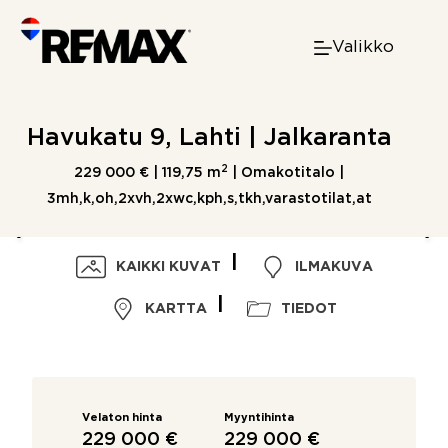
Skip
to
Valikko
content
Havukatu 9, Lahti | Jalkaranta
2
229 000 € |
119,75 m
| Omakotitalo |
3mh,k,oh,2xvh,2xwc,kph,s,tkh,varastotilat,at
KAIKKI KUVAT
ILMAKUVA
KARTTA
TIEDOT
Velaton hinta
Myyntihinta
229 000 €
229 000 €