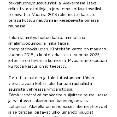
takkahuone/pukeutumistila. Alakerrassa lisäksi
reilusti varastotiloja ja jopa oma kotikuntosaliksi
toimiva tila. Vuonna 2013 rakennettu katettu
terassi kutsuu nauttimaan kesäpäivistä omassa
rauhassa.
Talon lämmitys hoituu kaukolämmöllä ja
ilmalämpöpumpulla, mikä takaa
energiatehokkuuden. Kiinteistön katto on maalattu
vuonna 2018 ja kuntotarkastettu vuonna 2025,
joten se on hyvässä kunnossa. Myös asuntokaupan
kuntotarkastus on jo teetetty.
Tartu tilaisuuteen ja tule tutustumaan tähän
viehättävään kotiin, joka tarjoaa rauhallista
asumista vehreässä ympäristössä.
Tämä viehättävä omakotitalo sijaitsee rauhallisessa
ja halutussa Jalkarannan kaupunginosassa
Lahdessa. Alueella on erinomaiset liikenneyhteydet
ja se tarjoaa loistavat ulkoilumahdollisuudet