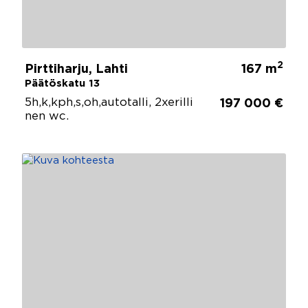
2
Pirttiharju, Lahti
167 m
Päätöskatu 13
5h,k,kph,s,oh,autotalli, 2xerilli
197 000 €
nen wc.