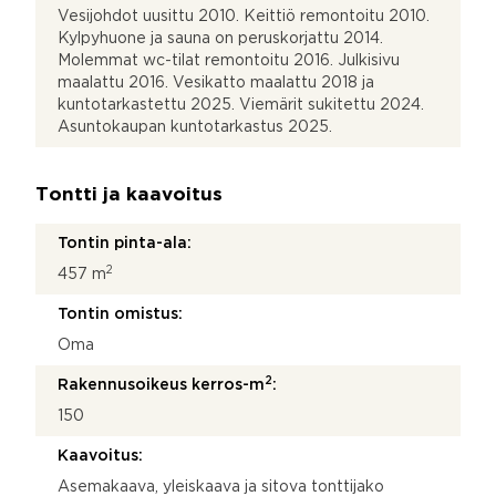
Vesijohdot uusittu 2010. Keittiö remontoitu 2010.
Kylpyhuone ja sauna on peruskorjattu 2014.
Molemmat wc-tilat remontoitu 2016. Julkisivu
maalattu 2016. Vesikatto maalattu 2018 ja
kuntotarkastettu 2025. Viemärit sukitettu 2024.
Asuntokaupan kuntotarkastus 2025.
Tontti ja kaavoitus
Tontin pinta-ala:
2
457 m
Tontin omistus:
Oma
2
Rakennusoikeus kerros-m
:
150
Kaavoitus:
Asemakaava, yleiskaava ja sitova tonttijako