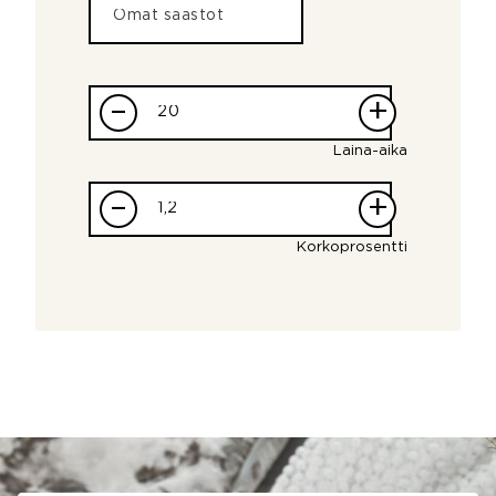
–
+
Laina-aika
–
+
Korkoprosentti