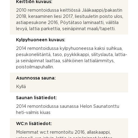
Keittiön kuvaus:
2010 remontoidussa keittiössä Jääkaappi/pakastin
2018, keraaminen liesi 2017, liesituuletin poisto ulos,
astiapesukone 2016, Pöytätaso laminaatti, välitila
levyä, lattia parkettia, seinäpinnat maali/tapetti.
Kylpyhuoneen kuvaus:
2014 remontoidussa kylpyhuoneessa kaksi suihkua,
pesukoneliitäntä, taso, pyykkikappi, silityslauta, lattia-
ja seinäpinnat laattaa, sähköinen lattialämmitys,
poistoilmapuhallin.
Asunnossa sauna:
Kyllä
Saunan lisätiedot:
2014 remontoidussa saunassa Helon Saunatonttu
heti-valmis kiuas
WC:n lisätiedot:
Molemmat wc:t remontoitu 2016, allaskaappi,