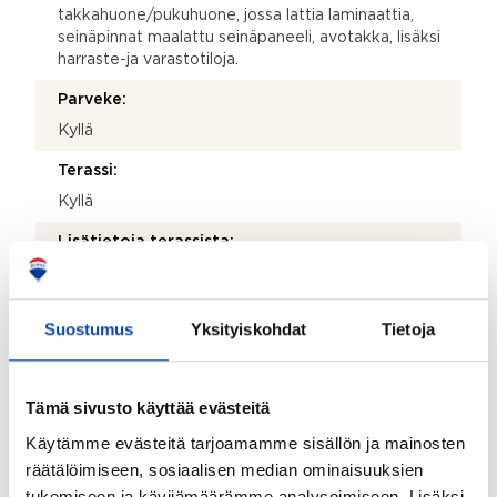
takkahuone/pukuhuone, jossa lattia laminaattia,
seinäpinnat maalattu seinäpaneeli, avotakka, lisäksi
harraste-ja varastotiloja.
Parveke:
Kyllä
Terassi:
Kyllä
Lisätietoja terassista:
2013 rakennettu katettu terassi
Kohteessa on satelliittiantenni:
Suostumus
Yksityiskohdat
Tietoja
Ei
Taloyhtiössä on antenni:
Tämä sivusto käyttää evästeitä
Kyllä
Käytämme evästeitä tarjoamamme sisällön ja mainosten
Kohteen yleiskunto:
räätälöimiseen, sosiaalisen median ominaisuuksien
Hyvä
tukemiseen ja kävijämäärämme analysoimiseen. Lisäksi