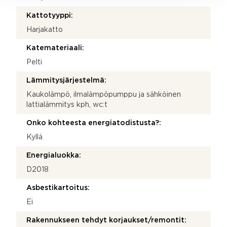
Kattotyyppi:
Harjakatto
Katemateriaali:
Pelti
Lämmitysjärjestelmä:
Kaukolämpö, ilmalämpöpumppu ja sähköinen
lattialämmitys kph, wc:t
Onko kohteesta energiatodistusta?:
Kyllä
Energialuokka:
D2018
Asbestikartoitus:
Ei
Rakennukseen tehdyt korjaukset/remontit: