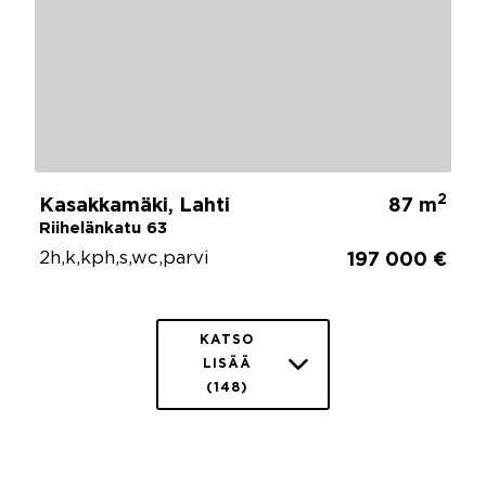
2
Kasakkamäki, Lahti
87 m
Riihelänkatu 63
2h,k,kph,s,wc,parvi
197 000 €
KATSO
LISÄÄ
(148)