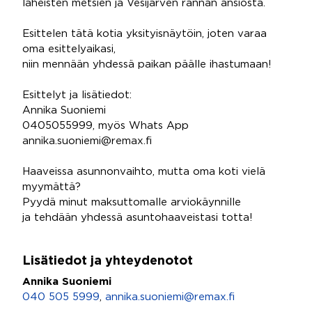
läheisten metsien ja Vesijärven rannan ansiosta.
Esittelen tätä kotia yksityisnäytöin, joten varaa
oma esittelyaikasi,
niin mennään yhdessä paikan päälle ihastumaan!
Esittelyt ja lisätiedot:
Annika Suoniemi
0405055999, myös Whats App
annika.suoniemi@remax.fi
Haaveissa asunnonvaihto, mutta oma koti vielä
myymättä?
Pyydä minut maksuttomalle arviokäynnille
ja tehdään yhdessä asuntohaaveistasi totta!
Lisätiedot ja yhteydenotot
Annika Suoniemi
040 505 5999
,
annika.suoniemi@remax.fi