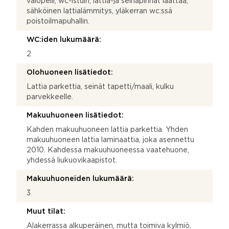
valopeili, wc-istuin, lattia-ja seinäpinnat laattaa,
sähköinen lattialämmitys, yläkerran wc:ssä
poistoilmapuhallin.
WC:iden lukumäärä:
2
Olohuoneen lisätiedot:
Lattia parkettia, seinät tapetti/maali, kulku
parvekkeelle.
Makuuhuoneen lisätiedot:
Kahden makuuhuoneen lattia parkettia. Yhden
makuuhuoneen lattia laminaattia, joka asennettu
2010. Kahdessa makuuhuoneessa vaatehuone,
yhdessä liukuovikaapistot.
Makuuhuoneiden lukumäärä:
3
Muut tilat:
Alakerrassa alkuperäinen, mutta toimiva kylmiö,