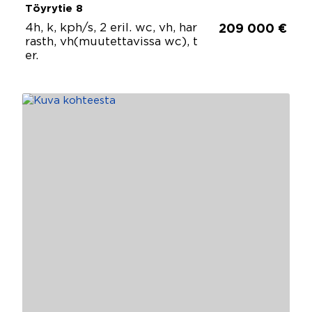
Töyrytie 8
4h, k, kph/s, 2 eril. wc, vh, har
209 000 €
rasth, vh(muutettavissa wc), t
er.