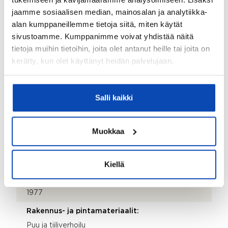
jaamme sosiaalisen median, mainosalan ja analytiikka-
Kohde myydään kalustettuna:
alan kumppaneillemme tietoja siitä, miten käytät
Ei
sivustoamme. Kumppanimme voivat yhdistää näitä
Kauppaan ei kuulu:
tietoja muihin tietoihin, joita olet antanut heille tai joita on
kerätty, kun olet käyttänyt heidän palvelujaan.
Irtaimisto
Kiinteistö
Salli kaikki
Kiinteistötunnus:
398-33-304-11
Muokkaa
Valmistumisvuosi:
1977
Kiellä
Käyttöönottovuosi:
1977
Rakennus- ja pintamateriaalit:
Puu ja tiiliverhoilu