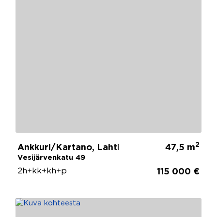
2
Ankkuri/Kartano, Lahti
47,5 m
Vesijärvenkatu 49
2h+kk+kh+p
115 000 €