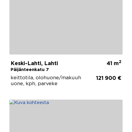
2
Keski-Lahti, Lahti
41 m
Päijänteenkatu 7
keittotila, olohuone/makuuh
121 900 €
uone, kph, parveke