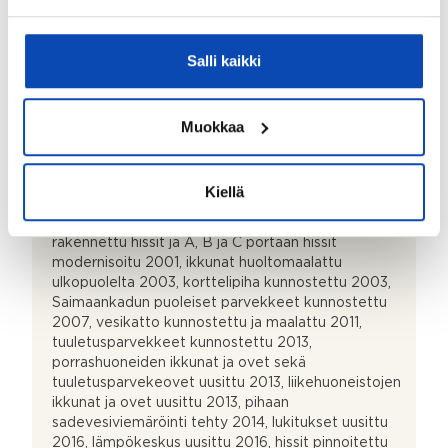
Ennen koko huoneiston remonttia tehty
asbestikartoitus ja asbesti purettu asianmukaisesti
Salli kaikki
2023.
Rakennukseen tehdyt korjaukset/remontit:
Sähköpääkeskus uusittu 1992, käyttövesi- ja
Muokkaa
viemäriputket uusittu 1995, huoneistojen ulko-ovet
uusittu 1996, porraskäytävät maalattiin 1997,
saunaosastot korjattu 1999, liikehuoneistot 114, 115 ja
Kiellä
115 hankittu yhtiön omistukseen ja muutettu
vuokrattavaksi asunnoiksi 1999, D ja E portaisiin
rakennettu hissit ja A, B ja C portaan hissit
modernisoitu 2001, ikkunat huoltomaalattu
ulkopuolelta 2003, korttelipiha kunnostettu 2003,
Saimaankadun puoleiset parvekkeet kunnostettu
2007, vesikatto kunnostettu ja maalattu 2011,
tuuletusparvekkeet kunnostettu 2013,
porrashuoneiden ikkunat ja ovet sekä
tuuletusparvekeovet uusittu 2013, liikehuoneistojen
ikkunat ja ovet uusittu 2013, pihaan
sadevesiviemäröinti tehty 2014, lukitukset uusittu
2016, lämpökeskus uusittu 2016, hissit pinnoitettu