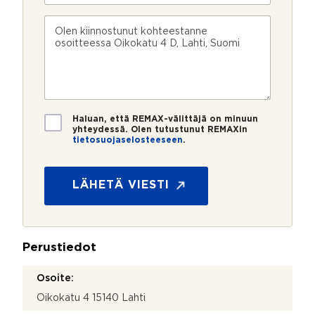
i
h
o
n
k
s
V
n
ö
k
i
u
p
e
e
m
o
e
s
e
s
?
t
r
t
i
o
i
*
*
T
Haluan, että REMAX-välittäjä on minuun
i
yhteydessä. Olen tutustunut REMAXin
tietosuojaselosteeseen
.
e
t
o
s
LÄHETÄ VIESTI
u
o
j
a
Perustiedot
*
Osoite:
Oikokatu 4 15140 Lahti