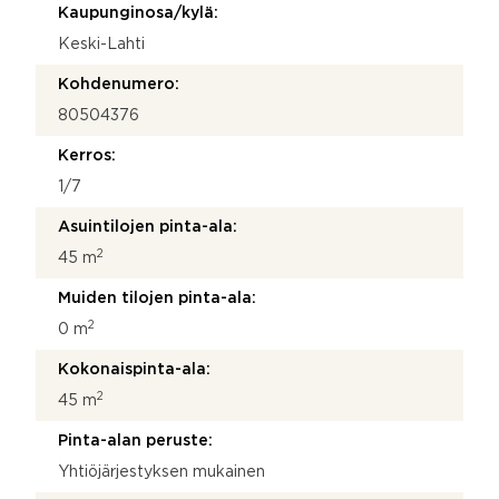
Kaupunginosa/kylä:
Keski-Lahti
Kohdenumero:
80504376
Kerros:
1/7
Asuintilojen pinta-ala:
2
45 m
Muiden tilojen pinta-ala:
2
0 m
Kokonaispinta-ala:
2
45 m
Pinta-alan peruste:
Yhtiöjärjestyksen mukainen