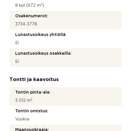
2
8 kpl (672 m
)
Osakenumerot:
3734-3778
Lunastusoikeus yhtiöllä:
Ei
Lunastusoikeus osakkailla:
Ei
Tontti ja kaavoitus
Tontin pinta-ala:
2
3 012 m
Tontin omistus:
Vuokra
Maanvuokraaja: