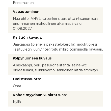
Erinomainen
Vapautuminen:
Muu ehto: AHVL kuitenkin siten, että irtisanomisajan
ensimmäinen mahdollinen alkamispäivä on
01.08.2027
Keittiön kuvaus:
Jääkaappi (pienellä pakastelokerolla), induktioliesi,
liesituuletin. uuni/integroitu mikro toiminnolla, lavuaari.
Kylpyhuoneen kuvaus:
Allaskaappi, peili, pesukoneliitäntä, seinä-wc,
bideesuihku, suihkuverho, sähköinen lattialämmitys.
Omistusmuoto:
Oma
Kohde myydään vuokrattuna:
Kyllä