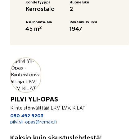
Kohdetyyppi
Huoneluku
Kerrostalo
2
Asuinpinta-ala
Rakennusvuosi
2
45 m
1947
PILVI YLI-OPAS
Kiinteistönvälittäjä LKV, LVV, KiLAT
050 492 9203
pilvi.yli-opas@remax.fi
Kaksio kuin sisustuslehdestä!