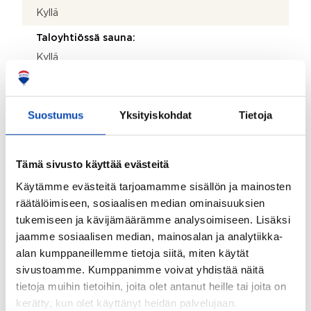
Kyllä
Taloyhtiössä sauna:
Kyllä
Taloyhtiössä on:
Pesutupa ja vinttikomero
Suostumus
Yksityiskohdat
Tietoja
Lisätietoja taloyhtiön autopaikoista:
Toteutetut autopaikat 38
Tämä sivusto käyttää evästeitä
Onko kohteesta energiatodistusta?:
Käytämme evästeitä tarjoamamme sisällön ja mainosten
Kyllä
räätälöimiseen, sosiaalisen median ominaisuuksien
Energialuokka:
tukemiseen ja kävijämäärämme analysoimiseen. Lisäksi
jaamme sosiaalisen median, mainosalan ja analytiikka-
E2018
alan kumppaneillemme tietoja siitä, miten käytät
Asbestikartoitus:
sivustoamme. Kumppanimme voivat yhdistää näitä
Kyllä
tietoja muihin tietoihin, joita olet antanut heille tai joita on
kerätty, kun olet käyttänyt heidän palvelujaan.
Lisätietoja asbestikartoituksesta: