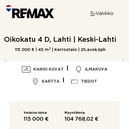
Skip
to
Valikko
content
Oikokatu 4 D, Lahti | Keski-Lahti
2
115 000 € |
45 m
| Kerrostalo | 2h,avok,kph
KAIKKI KUVAT
ILMAKUVA
KARTTA
TIEDOT
Velaton hinta
Myyntihinta
115 000 €
104 768,02 €