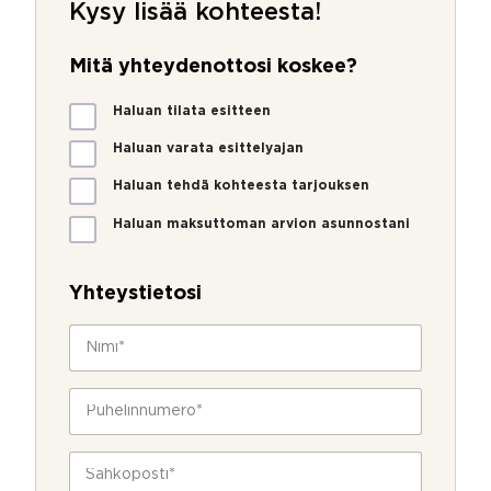
Kysy lisää kohteesta!
Mitä yhteydenottosi koskee?
M
Haluan tilata esitteen
i
t
Haluan varata esittelyajan
ä
Haluan tehdä kohteesta tarjouksen
y
h
Haluan maksuttoman arvion asunnostani
t
e
y
Yhteystietosi
d
e
N
n
i
o
m
t
i
P
t
*
u
o
h
s
e
S
i
l
ä
k