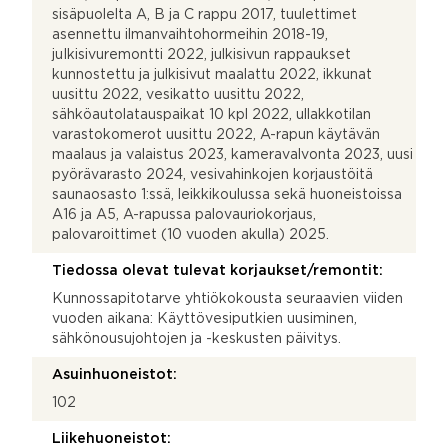
sisäpuolelta A, B ja C rappu 2017, tuulettimet
asennettu ilmanvaihtohormeihin 2018-19,
juIkisivuremontti 2022, julkisivun rappaukset
kunnostettu ja julkisivut maalattu 2022, ikkunat
uusittu 2022, vesikatto uusittu 2022,
sähköautolatauspaikat 10 kpl 2022, ullakkotilan
varastokomerot uusittu 2022, A-rapun käytävän
maalaus ja valaistus 2023, kameravalvonta 2023, uusi
pyörävarasto 2024, vesivahinkojen korjaustöitä
saunaosasto 1:ssä, leikkikoulussa sekä huoneistoissa
A16 ja A5, A-rapussa palovauriokorjaus,
palovaroittimet (10 vuoden akulla) 2025.
Tiedossa olevat tulevat korjaukset/remontit:
Kunnossapitotarve yhtiökokousta seuraavien viiden
vuoden aikana: Käyttövesiputkien uusiminen,
sähkönousujohtojen ja -keskusten päivitys.
Asuinhuoneistot:
102
Liikehuoneistot: