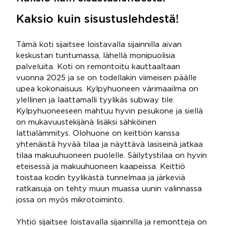
Kaksio kuin sisustuslehdestä!
Tämä koti sijaitsee loistavalla sijainnilla aivan
keskustan tuntumassa, lähellä monipuolisia
palveluita. Koti on remontoitu kauttaaltaan
vuonna 2025 ja se on todellakin viimeisen päälle
upea kokonaisuus. Kylpyhuoneen värimaailma on
ylellinen ja laattamalli tyylikäs subway tile.
Kylpyhuoneeseen mahtuu hyvin pesukone ja siellä
on mukavuustekijänä lisäksi sähköinen
lattialämmitys. Olohuone on keittiön kanssa
yhtenäistä hyvää tilaa ja näyttävä lasiseinä jatkaa
tilaa makuuhuoneen puolelle. Säilytystilaa on hyvin
eteisessä ja makuuhuoneen kaapeissa. Keittiö
toistaa kodin tyylikästä tunnelmaa ja järkeviä
ratkaisuja on tehty muun muassa uunin valinnassa
jossa on myös mikrotoiminto.
Yhtiö sijaitsee loistavalla sijainnilla ja remontteja on