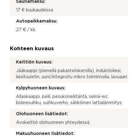
Saunamaksu:
17 € kuukaudessa
Autopaikkamaksu:
27 € / kk
Kohteen kuvaus
Keittiön kuvaus:
Jääkaappi (pienellä pakastelokerolla), induktioliesi,
liesituuletin. uuni/integroitu mikro toiminnolla, lavuaari.
Kylpyhuoneen kuvaus:
Allaskaappi, peili, pesukoneliitäntä, seinä-wc,
bideesuihku, suihkuverho, sähköinen lattialämmitys.
Olohuoneen lisätiedot:
Avokeittiö olohuoneen yhteydessä.
Makuuhuoneen lisätiedot: