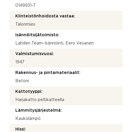
0149931-7
Kiinteistönhoidosta vastaa:
Talonmies
Isännöitsijätoimisto:
Lahden Team-Isännöinti, Eero Vesanen
Valmistumisvuosi:
1947
Rakennus- ja pintamateriaalit:
Betoni
Kattotyyppi:
Harjakatto peltikatteella
Lämmitysjärjestelmä:
Kaukolämpö
Hissi: