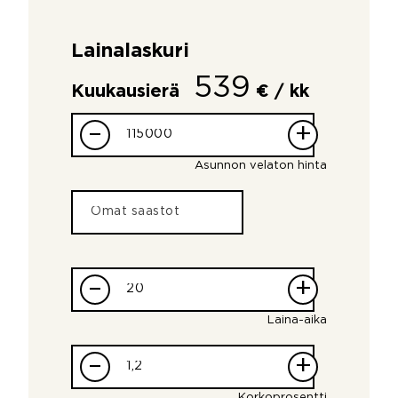
Lainalaskuri
539
Kuukausierä
€ / kk
–
+
Asunnon velaton hinta
–
+
Laina-aika
–
+
Korkoprosentti