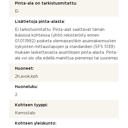
Pinta-ala on tarkistusmitattu:
Ei
Lisätietoja pinta-alasta:
Ei tarkistusmitattu. Pinta-alat saattavat tämän
ikäisissä kohteissa (yhtiö rekisteröity ennen
01.01.1992) poiketa olennaisestikin asuinrakennusten
nykyisten mittaustapojen ja standardien (SFS 5139)
mukaan laskettavasta asuintilojen pinta-alasta. Pinta-
ala voi siis olla edellä mainittua pienempi tai suurempi.
Huoneet:
2h,avok,kph
Huoneluku:
2
Kohteen tyyppi:
Kerrostalo
Kohteen yleiskunto: