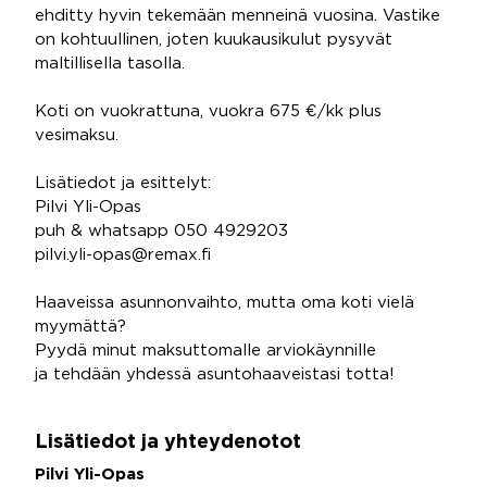
ehditty hyvin tekemään menneinä vuosina. Vastike
on kohtuullinen, joten kuukausikulut pysyvät
maltillisella tasolla.
Koti on vuokrattuna, vuokra 675 €/kk plus
vesimaksu.
Lisätiedot ja esittelyt:
Pilvi Yli-Opas
puh & whatsapp 050 4929203
pilvi.yli-opas@remax.fi
Haaveissa asunnonvaihto, mutta oma koti vielä
myymättä?
Pyydä minut maksuttomalle arviokäynnille
ja tehdään yhdessä asuntohaaveistasi totta!
Lisätiedot ja yhteydenotot
Pilvi Yli-Opas