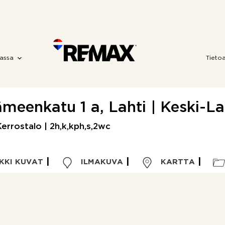
assa
Tieto
meenkatu 1 a, Lahti | Keski-La
errostalo | 2h,k,kph,s,2wc
KKI KUVAT
ILMAKUVA
KARTTA
Kohdetyyppi