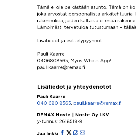
Tämä ei ole pelkästään asunto. Tämä on koti,
joka arvostat persoonallista arkkitehtuuria,
rakennuksia, joiden kaltaisia ei enää rakenne
Lämpimästi tervetuloa tutustumaan – tällaisi
Lisätiedot ja esittelypyynnöt:
Pauli Kaarre
0406808565, Myös Whats App!
pauli.kaarre@remax.fi
Lisätiedot ja yhteydenotot
Pauli Kaarre
040 680 8565
,
pauli.kaarre@remax.fi
REMAX Noste | Noste Oy LKV
y-tunnus: 2618518-9
Jaa linkki