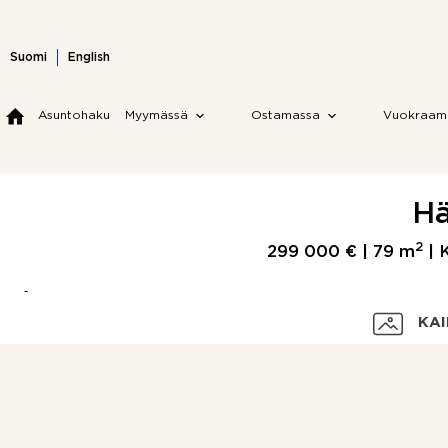
Skip
to
content
Suomi
English
Asuntohaku
Myymässä
Ostamassa
Vuokraam
Hä
2
299 000 € |
79 m
| K
KAI
Velaton hinta
Myyntihinta