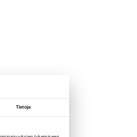
Tietoja
 ominaisuuksien tukemiseen