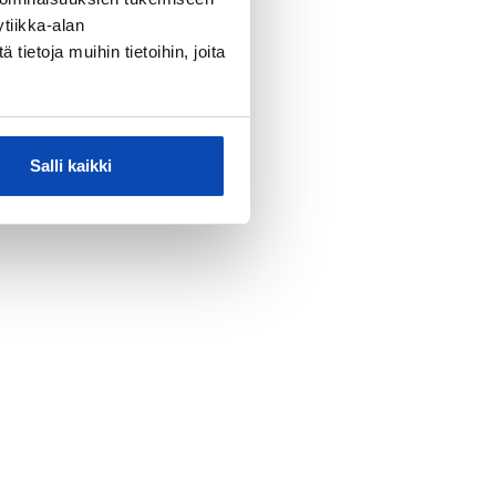
tiikka-alan
ietoja muihin tietoihin, joita
Salli kaikki