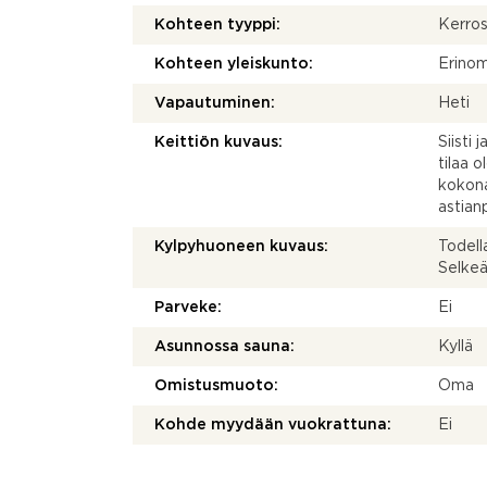
Kohteen tyyppi:
Kerros
Kohteen yleiskunto:
Erino
Vapautuminen:
Heti
Keittiön kuvaus:
Siisti
tilaa 
kokonai
astian
Kylpyhuoneen kuvaus:
Todella
Selkeä
Parveke:
Ei
Asunnossa sauna:
Kyllä
Omistusmuoto:
Oma
Kohde myydään vuokrattuna:
Ei