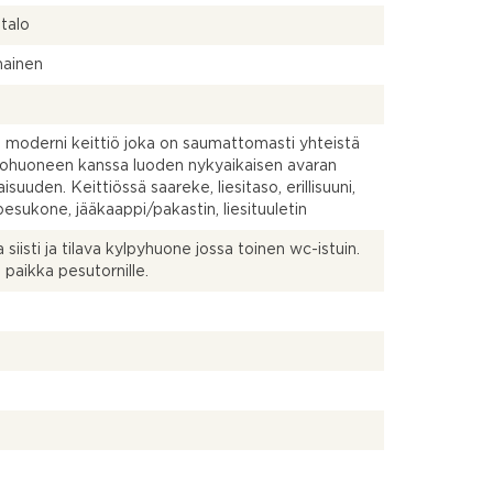
talo
mainen
 ja moderni keittiö joka on saumattomasti yhteistä
olohuoneen kanssa luoden nykyaikaisen avaran
suuden. Keittiössä saareke, liesitaso, erillisuuni,
pesukone, jääkaappi/pakastin, liesituuletin
 siisti ja tilava kylpyhuone jossa toinen wc-istuin.
 paikka pesutornille.