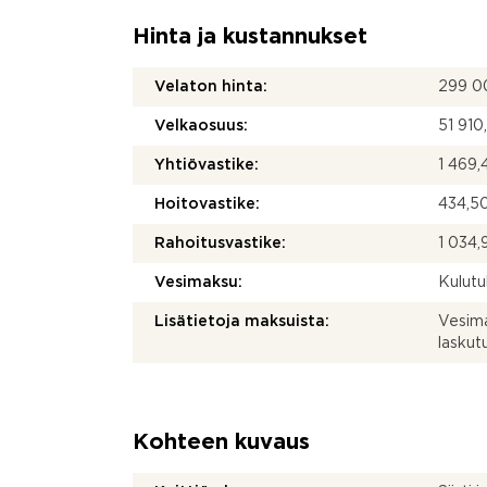
Hinta ja kustannukset
Velaton hinta:
299 0
Velkaosuus:
51 910
Yhtiövastike:
1 469,
Hoitovastike:
434,50
Rahoitusvastike:
1 034,
Vesimaksu:
Kulut
Lisätietoja maksuista:
Vesim
laskut
Kohteen kuvaus