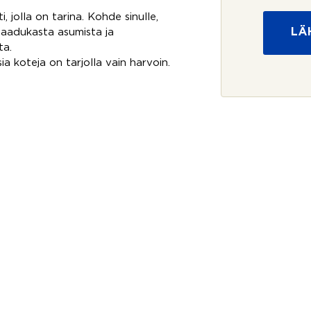
s
o
 jolla on tarina. Kohde sinulle,
i
s
LÄ
 laadukasta asumista ja
u
o
ta.
j
a koteja on tarjolla vain harvoin.
a
*