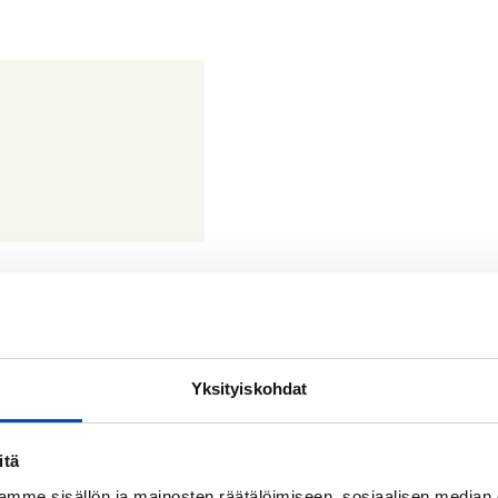
Yksityiskohdat
katu 1 15110 Lahti
itä
Lahti
mme sisällön ja mainosten räätälöimiseen, sosiaalisen median