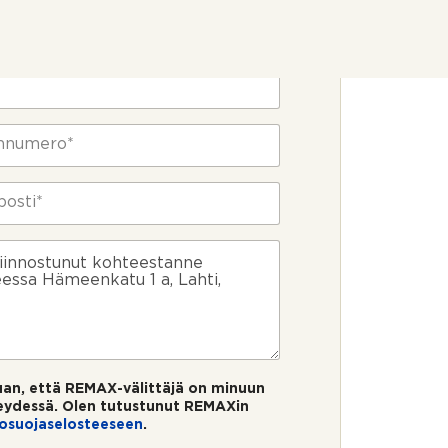
ietosi
uan, että REMAX-välittäjä on minuun
eydessä. Olen tutustunut REMAXin
tosuojaselosteeseen
.