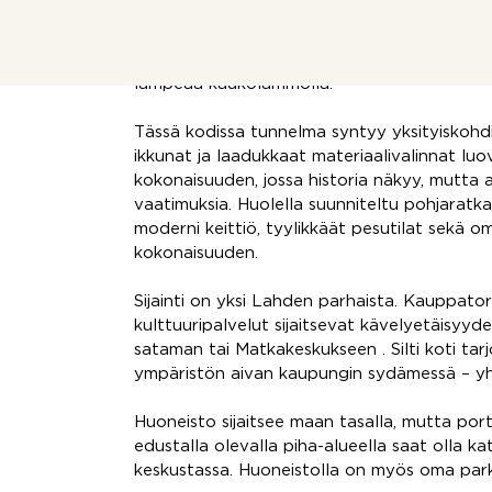
saneerattu laadukkaasti nykyajan asumiseen
Asunto Oy Lahden Vanha Pappila on poikkeuk
taloyhtiö, jossa on vain yhdeksän huoneistoa.
lämpeää kaukolämmöllä.
Tässä kodissa tunnelma syntyy yksityiskohdi
ikkunat ja laadukkaat materiaalivalinnat luo
kokonaisuuden, jossa historia näkyy, mutta
vaatimuksia. Huolella suunniteltu pohjaratkai
moderni keittiö, tyylikkäät pesutilat sekä o
kokonaisuuden.
Sijainti on yksi Lahden parhaista. Kauppatori,
kulttuuripalvelut sijaitsevat kävelyetäisyyd
sataman tai Matkakeskukseen . Silti koti tar
ympäristön aivan kaupungin sydämessä – yhd
Huoneisto sijaitsee maan tasalla, mutta por
edustalla olevalla piha-alueella saat olla ka
keskustassa. Huoneistolla on myös oma park