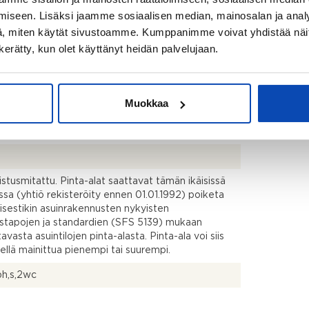
906
iseen. Lisäksi jaamme sosiaalisen median, mainosalan ja analy
, miten käytät sivustoamme. Kumppanimme voivat yhdistää näitä t
n kerätty, kun olet käyttänyt heidän palvelujaan.
Muokkaa
ärjestyksen mukainen
kistusmitattu. Pinta-alat saattavat tämän ikäisissä
ssa (yhtiö rekisteröity ennen 01.01.1992) poiketa
isestikin asuinrakennusten nykyisten
stapojen ja standardien (SFS 5139) mukaan
avasta asuintilojen pinta-alasta. Pinta-ala voi siis
dellä mainittua pienempi tai suurempi.
ph,s,2wc