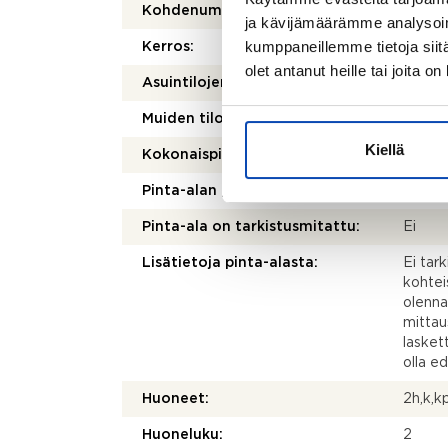
Kohdenumero:
80516
ja kävijämäärämme analysoim
kumppaneillemme tietoja siitä
Kerros:
1/1
olet antanut heille tai joita o
2
Asuintilojen pinta-ala:
79 m
2
Muiden tilojen pinta-ala:
0 m
Kiellä
2
Kokonaispinta-ala:
79 m
Pinta-alan peruste:
Yhtiöj
Pinta-ala on tarkistusmitattu:
Ei
Lisätietoja pinta-alasta:
Ei tar
kohtei
olenna
mittau
laskett
olla e
Huoneet:
2h,k,k
Huoneluku:
2