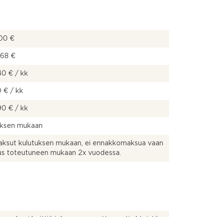
00 €
,68 €
40 € / kk
 € / kk
90 € / kk
uksen mukaan
aksut kulutuksen mukaan, ei ennakkomaksua vaan
us toteutuneen mukaan 2x vuodessa.