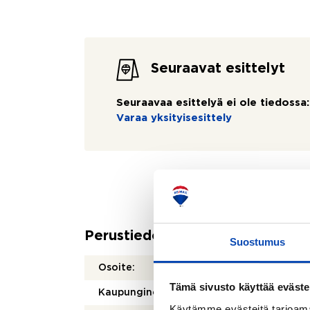
Seuraavat esittelyt
Seuraavaa esittelyä ei ole tiedossa:
Varaa yksityisesittely
Perustiedot
Suostumus
Osoite:
Hämeen
Tämä sivusto käyttää eväste
Kaupunginosa/kylä:
Keski-
Käytämme evästeitä tarjoama