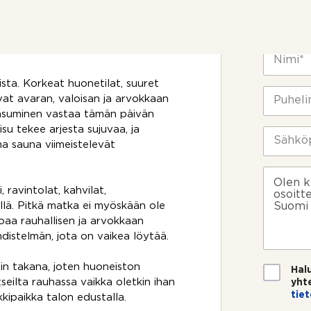
t
 alkuperäistä henkeä vaalien.
y
e
sellisen pieni ja rauhallinen
d
Yhteyst
y
e
 Yhtiö sijaitsee omalla tontilla, se
d
n
N
e
o
i
n
t
m
o
sta. Korkeat huonetilat, suuret
t
i
P
t
vat avaran, valoisan ja arvokkaan
o
*
u
t
 asuminen vastaa tämän päivän
s
h
o
i
su tekee arjesta sujuvaa, ja
e
S
s
k
l
ä
ma sauna viimeistelevät
i
o
i
h
y
s
n
k
h
V
k
n
ö
t
i
 ravintolat, kahvilat,
e
u
p
e
e
ellä. Pitkä matka ei myöskään ole
e
m
o
y
s
?
joaa rauhallisen ja arvokkaan
e
s
d
t
r
istelmän, jota on vaikea löytää.
t
e
i
o
i
n
*
*
o
T
tin takana, joten huoneiston
Hal
t
i
tseilta rauhassa vaikka oletkin ihan
yht
t
e
tie
kipaikka talon edustalla.
o
t