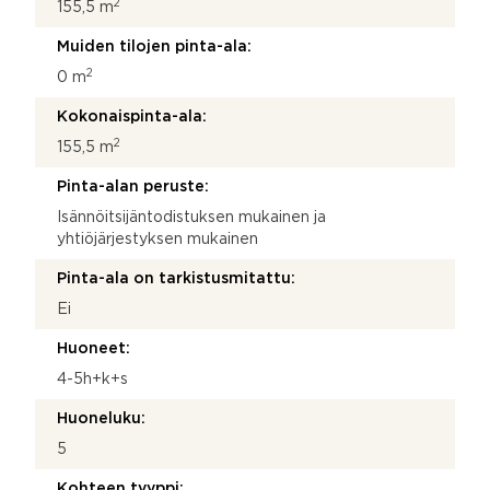
2
155,5 m
Muiden tilojen pinta-ala:
2
0 m
Kokonaispinta-ala:
2
155,5 m
Pinta-alan peruste:
Isännöitsijäntodistuksen mukainen ja
yhtiöjärjestyksen mukainen
Pinta-ala on tarkistusmitattu:
Ei
Huoneet:
4-5h+k+s
Huoneluku:
5
Kohteen tyyppi: