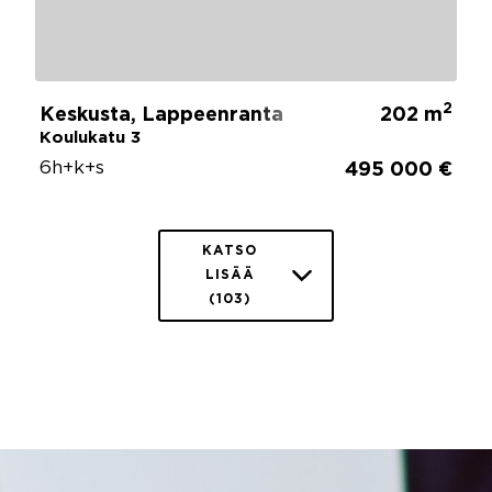
2
Keskusta, Lappeenranta
202 m
Koulukatu 3
6h+k+s
495 000 €
KATSO
LISÄÄ
(103)