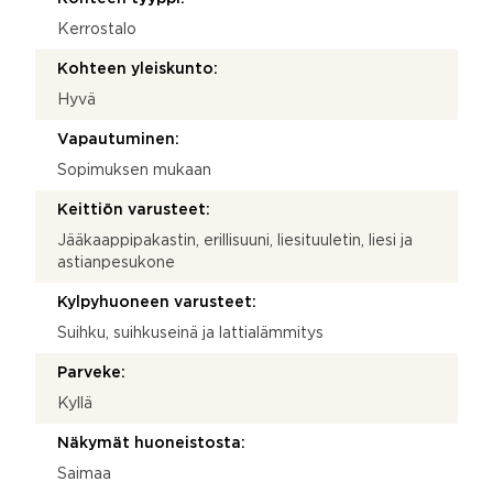
Kerrostalo
Kohteen yleiskunto:
Hyvä
Vapautuminen:
Sopimuksen mukaan
Keittiön varusteet:
Jääkaappipakastin, erillisuuni, liesituuletin, liesi ja
astianpesukone
Kylpyhuoneen varusteet:
Suihku, suihkuseinä ja lattialämmitys
Parveke:
Kyllä
Näkymät huoneistosta:
Saimaa