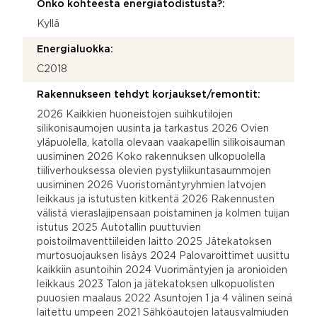
Onko kohteesta energiatodistusta?:
Kyllä
Energialuokka:
C2018
Rakennukseen tehdyt korjaukset/remontit:
2026 Kaikkien huoneistojen suihkutilojen
silikonisaumojen uusinta ja tarkastus 2026 Ovien
yläpuolella, katolla olevaan vaakapellin silikoisauman
uusiminen 2026 Koko rakennuksen ulkopuolella
tiiliverhouksessa olevien pystyliikuntasaummojen
uusiminen 2026 Vuoristomäntyryhmien latvojen
leikkaus ja istutusten kitkentä 2026 Rakennusten
välistä vieraslajipensaan poistaminen ja kolmen tuijan
istutus 2025 Autotallin puuttuvien
poistoilmaventtiileiden laitto 2025 Jätekatoksen
murtosuojauksen lisäys 2024 Palovaroittimet uusittu
kaikkiin asuntoihin 2024 Vuorimäntyjen ja aronioiden
leikkaus 2023 Talon ja jätekatoksen ulkopuolisten
puuosien maalaus 2022 Asuntojen 1 ja 4 välinen seinä
laitettu umpeen 2021 Sähköautojen latausvalmiuden