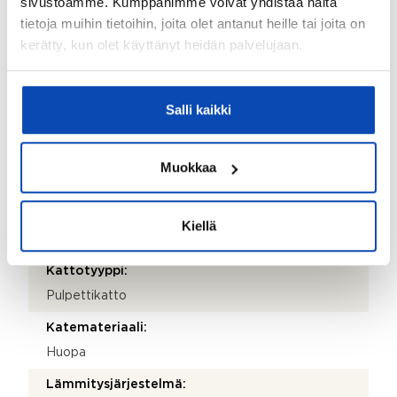
sivustoamme. Kumppanimme voivat yhdistää näitä
505 551 223
tietoja muihin tietoihin, joita olet antanut heille tai joita on
kerätty, kun olet käyttänyt heidän palvelujaan.
Isännöitsijäntodistuksen päivämäärä:
03.07.2026
Valmistumisvuosi:
Salli kaikki
2011
Käyttöönottovuosi:
Muokkaa
2011
Rakennus- ja pintamateriaalit:
Kiellä
Betoni
Kattotyyppi:
Pulpettikatto
Katemateriaali:
Huopa
Lämmitysjärjestelmä: