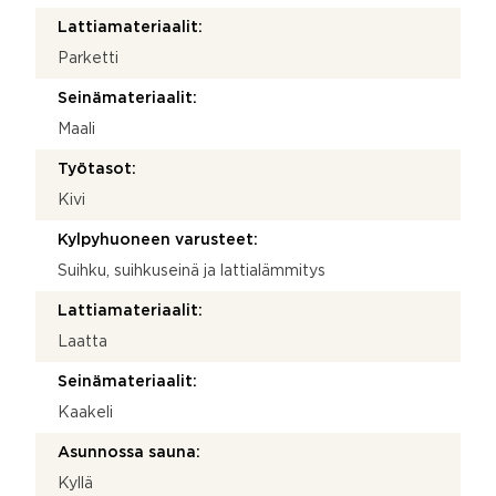
Lattiamateriaalit:
Parketti
Seinämateriaalit:
Maali
Työtasot:
Kivi
Kylpyhuoneen varusteet:
Suihku, suihkuseinä ja lattialämmitys
Lattiamateriaalit:
Laatta
Seinämateriaalit:
Kaakeli
Asunnossa sauna:
Kyllä