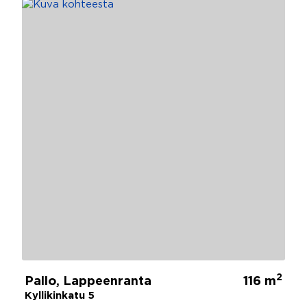
2
Pallo, Lappeenranta
116 m
Kyllikinkatu 5