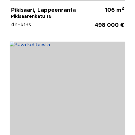
2
Pikisaari, Lappeenranta
106 m
Pikisaarenkatu 16
4h+kt+s
498 000 €