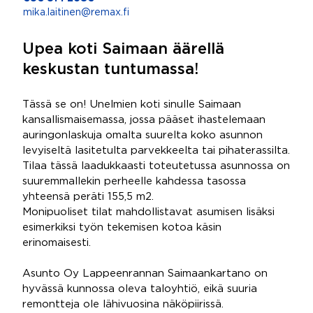
mika.laitinen@remax.fi
Upea koti Saimaan äärellä
keskustan tuntumassa!
Tässä se on! Unelmien koti sinulle Saimaan
kansallismaisemassa, jossa pääset ihastelemaan
auringonlaskuja omalta suurelta koko asunnon
levyiseltä lasitetulta parvekkeelta tai pihaterassilta.
Tilaa tässä laadukkaasti toteutetussa asunnossa on
suuremmallekin perheelle kahdessa tasossa
yhteensä peräti 155,5 m2.
Monipuoliset tilat mahdollistavat asumisen lisäksi
esimerkiksi työn tekemisen kotoa käsin
erinomaisesti.
Asunto Oy Lappeenrannan Saimaankartano on
hyvässä kunnossa oleva taloyhtiö, eikä suuria
remontteja ole lähivuosina näköpiirissä.