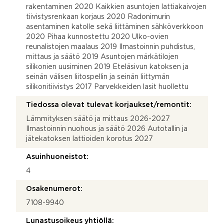
rakentaminen 2020 Kaikkien asuntojen lattiakaivojen
tiivistysrenkaan korjaus 2020 Radonimurin
asentaminen katolle sekä liittäminen sähköverkkoon
2020 Pihaa kunnostettu 2020 Ulko-ovien
reunalistojen maalaus 2019 Ilmastoinnin puhdistus,
mittaus ja säätö 2019 Asuntojen märkätilojen
silikonien uusiminen 2019 Eteläsivun katoksen ja
seinän välisen liitospellin ja seinän liittymän
silikonitiivistys 2017 Parvekkeiden lasit huollettu
Tiedossa olevat tulevat korjaukset/remontit:
Lämmityksen säätö ja mittaus 2026-2027
Ilmastoinnin nuohous ja säätö 2026 Autotallin ja
jätekatoksen lattioiden korotus 2027
Asuinhuoneistot:
4
Osakenumerot:
7108-9940
Lunastusoikeus yhtiöllä: