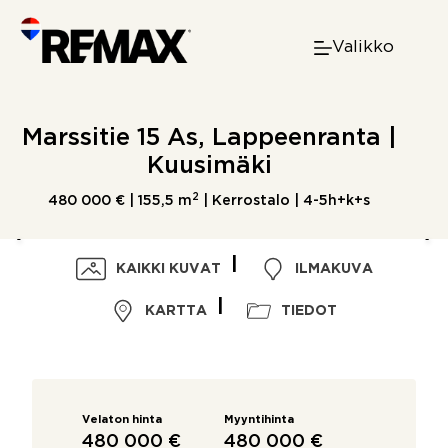
Skip
to
Valikko
content
Marssitie 15 As, Lappeenranta |
Kuusimäki
2
480 000 € |
155,5 m
| Kerrostalo | 4-5h+k+s
KAIKKI KUVAT
ILMAKUVA
KARTTA
TIEDOT
Velaton hinta
Myyntihinta
480 000 €
480 000 €