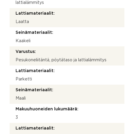
lattialämmitys
Lattiamateriaalit:
Laatta
Seinämateriaalit:
Kaakeli
Varustus:
Pesukoneliitäntä, pöytätaso ja lattialämmitys
Lattiamateriaalit:
Parketti
Seinämateriaalit:
Maali
Makuuhuoneiden lukumäärä:
3
Lattiamateriaalit: