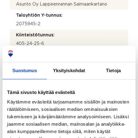
Asunto Oy Lappeenrannan Saimaankartano
Taloyhtiön Y-tunnus:
2075945-2
Kiinteistötunnus:
405-24-25-6
Kiinteistönhoidosta vastaa:
Huoltoyhtiö
Suostumus
Yksityiskohdat
Tietoja
Lisätietoja kiinteistönhoidosta:
Kiinteistöhuolto Lyijynen Oy
Tämä sivusto käyttää evästeitä
Isännöitsijätoimisto:
Käytämme evästeitä tarjoamamme sisällön ja mainosten
Kiinteistökulma
räätälöimiseen, sosiaalisen median ominaisuuksien
Isännöitsijän nimi:
tukemiseen ja kävijämäärämme analysoimiseen. Lisäksi
Emmi Korttinen
jaamme sosiaalisen median, mainosalan ja analytiikka-
alan kumppaneillemme tietoja siitä, miten käytät
Puhelinnumero: