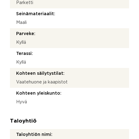
Parketti
Seinämateriaalit:
Maali
Parveke:
Kyllä
Terassi:
Kyllä
Kohteen säilytystilat:
Vaatehuone ja kaapistot
Kohteen yleiskunto:
Hyvä
Taloyhtiö
Taloyhtiön nimi: