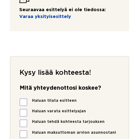
Seuraavaa esittelyä ei ole tiedossa:
Varaa yksityisesittely
Kysy lisää kohteesta!
Mitä yhteydenottosi koskee?
M
Haluan tilata esitteen
i
t
Haluan varata esittelyajan
ä
Haluan tehdä kohteesta tarjouksen
y
h
Haluan maksuttoman arvion asunnostani
t