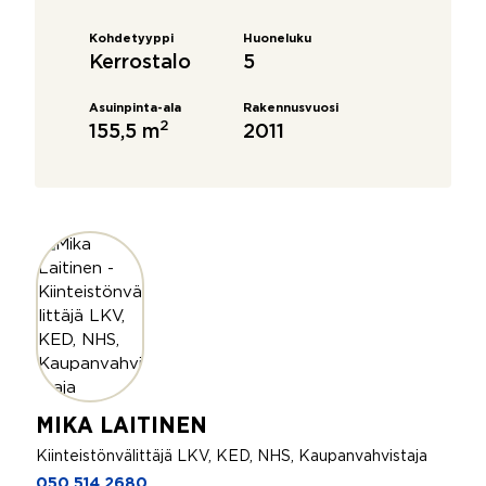
Kohdetyyppi
Huoneluku
Kerrostalo
5
Asuinpinta-ala
Rakennusvuosi
2
155,5 m
2011
MIKA LAITINEN
Kiinteistönvälittäjä LKV, KED, NHS, Kaupanvahvistaja
050 514 2680