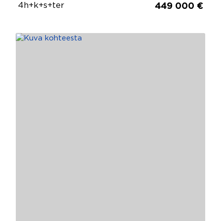
4h+k+s+ter
449 000 €