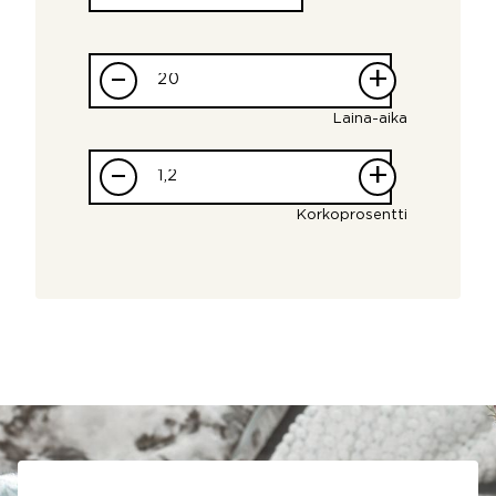
–
+
Laina-aika
–
+
Korkoprosentti