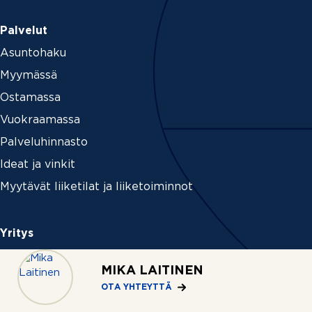
Palvelut
Asuntohaku
Myymässä
Ostamassa
Vuokraamassa
Palveluhinnasto
Ideat ja vinkit
Myytävät liiketilat ja liiketoiminnot
Yritys
Tietoa REMAXista
MIKA LAITINEN
Medialle
OTA YHTEYTTÄ
Uutiset ja tiedotteet