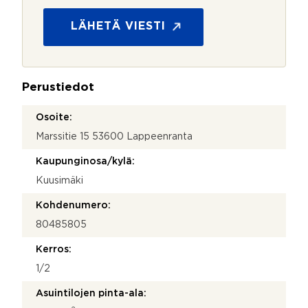
o
s
LÄHETÄ VIESTI
u
o
j
a
Perustiedot
*
Osoite:
Marssitie 15 53600 Lappeenranta
Kaupunginosa/kylä:
Kuusimäki
Kohdenumero:
80485805
Kerros:
1/2
Asuintilojen pinta-ala: