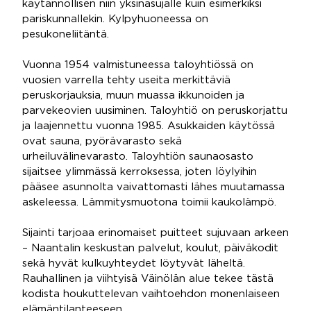
käytännöllisen niin yksinasujalle kuin esimerkiksi
pariskunnallekin. Kylpyhuoneessa on
pesukoneliitäntä.
Vuonna 1954 valmistuneessa taloyhtiössä on
vuosien varrella tehty useita merkittäviä
peruskorjauksia, muun muassa ikkunoiden ja
parvekeovien uusiminen. Taloyhtiö on peruskorjattu
ja laajennettu vuonna 1985. Asukkaiden käytössä
ovat sauna, pyörävarasto sekä
urheiluvälinevarasto. Taloyhtiön saunaosasto
sijaitsee ylimmässä kerroksessa, joten löylyihin
pääsee asunnolta vaivattomasti lähes muutamassa
askeleessa. Lämmitysmuotona toimii kaukolämpö.
Sijainti tarjoaa erinomaiset puitteet sujuvaan arkeen
– Naantalin keskustan palvelut, koulut, päiväkodit
sekä hyvät kulkuyhteydet löytyvät läheltä.
Rauhallinen ja viihtyisä Väinölän alue tekee tästä
kodista houkuttelevan vaihtoehdon monenlaiseen
elämäntilanteeseen.