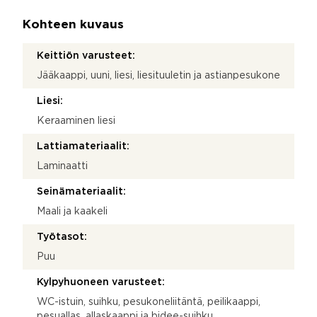
Kohteen kuvaus
Keittiön varusteet:
Jääkaappi, uuni, liesi, liesituuletin ja astianpesukone
Liesi:
Keraaminen liesi
Lattiamateriaalit:
Laminaatti
Seinämateriaalit:
Maali ja kaakeli
Työtasot:
Puu
Kylpyhuoneen varusteet:
WC-istuin, suihku, pesukoneliitäntä, peilikaappi,
pesuallas, allaskaappi ja bidee-suihku