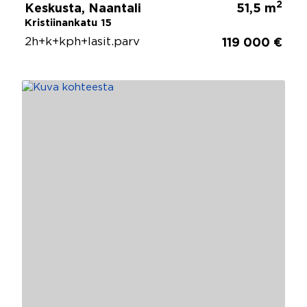
2
Keskusta, Naantali
51,5 m
Kristiinankatu 15
2h+k+kph+lasit.parv
119 000 €