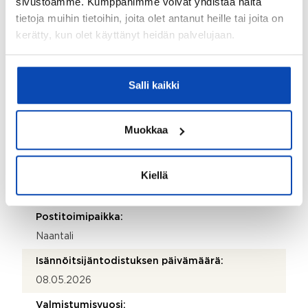
sivustoamme. Kumppanimme voivat yhdistää näitä
Jussi Virtamo
tietoja muihin tietoihin, joita olet antanut heille tai joita on
kerätty, kun olet käyttänyt heidän palvelujaan.
Sähköposti:
oyuslin@gmail.com
Salli kaikki
Puhelinnumero:
050 4703297
Muokkaa
Katuosoite:
Henrikinkatu 3 lh 1
Postinumero:
Kiellä
21100
Postitoimipaikka:
Naantali
Isännöitsijäntodistuksen päivämäärä:
08.05.2026
Valmistumisvuosi: