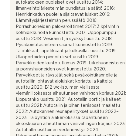
autokatoksen puoleiset ovet uusittu 2014:
Ilmanvaihtojärjestelmän puhdistus ja säätö 2016:
Henrikinkadun puolella sijaitsevat luiskat 2016:
Lämmitysjärjestelmän perussäätö 2016:
Porrashuoneiden palovaroittimet 2017: 3 kpl vintin
kolmioikkunoita kunnostettu 2017: Uppopumppu
uusittu 2018: Vesirännit ja syöksyt uusittu 2018:
Pysäköintitasanteen saumat kunnostettu 2019:
Talotikkaat, lapetikkaat ja kulkusillat uusittu 2019:
Ulkoportaiden pinnoitukset uusittu 2019:
Parvekkeiden kuntotutkimus 2019: Liikehuoneistojen
ja porrashuoneiden ovet kunnostettu 2020:
Parvekkeet ja räystäät sekä pysäköintikannelle ja
autotalliin johtavat ajoluiskat korjattu ja kaiteita
uusittu 2020: B12 wc-istuimen viallisesta
viemäriliitoksesta aiheutuneen vahingon korjaus 2021:
Lipputanko uusittu 2021: Autotallin portit ja kaiteet
uusittu 2021: Autotallin ja pihan teräsosat maalattu
2022: Autokannen reunapellitykset uusittu 2022–
2023: Taloyhtiön alakerroksissa tapahtuneen
ukkoskuuron aiheuttaman vesivahingon korjaus 2023:
Autohallin osittainen vedeneristys 2024:
Palovaroittimien asennus asuinhuoneistoihin 2025: