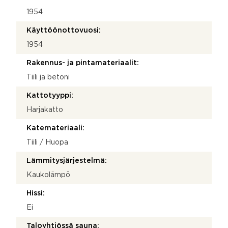
1954
Käyttöönottovuosi:
1954
Rakennus- ja pintamateriaalit:
Tiili ja betoni
Kattotyyppi:
Harjakatto
Katemateriaali:
Tiili / Huopa
Lämmitysjärjestelmä:
Kaukolämpö
Hissi:
Ei
Taloyhtiössä sauna: