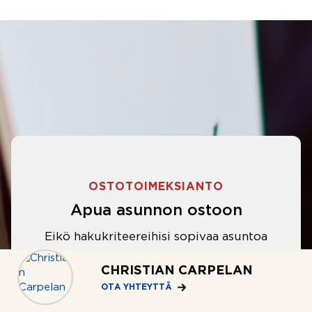
OSTOTOIMEKSIANTO
Apua asunnon ostoon
Eikö hakukriteereihisi sopivaa asuntoa
ole löytynyt? Jännittääkö asunnon
CHRISTIAN CARPELAN
ostotarjouksen tekeminen?
OTA YHTEYTTÄ
Välittäjämme auttavat sinua kaikissa