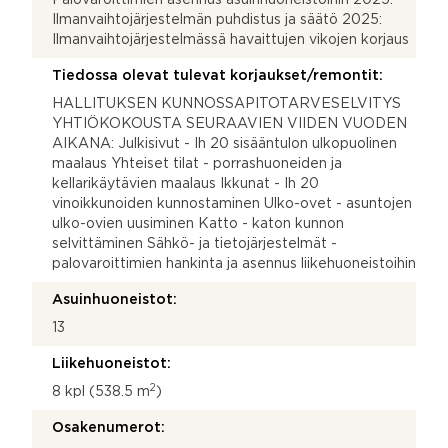
Ilmanvaihtojärjestelmän puhdistus ja säätö 2025:
Ilmanvaihtojärjestelmässä havaittujen vikojen korjaus
Tiedossa olevat tulevat korjaukset/remontit:
HALLITUKSEN KUNNOSSAPITOTARVESELVITYS
YHTIÖKOKOUSTA SEURAAVIEN VIIDEN VUODEN
AIKANA: Julkisivut - Ih 20 sisääntulon ulkopuolinen
maalaus Yhteiset tilat - porrashuoneiden ja
kellarikäytävien maalaus Ikkunat - Ih 20
vinoikkunoiden kunnostaminen Ulko-ovet - asuntojen
ulko-ovien uusiminen Katto - katon kunnon
selvittäminen Sähkö- ja tietojärjestelmät -
palovaroittimien hankinta ja asennus liikehuoneistoihin
Asuinhuoneistot:
13
Liikehuoneistot:
2
8 kpl (538.5 m
)
Osakenumerot: