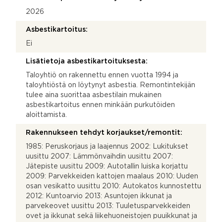
2026
Asbestikartoitus:
Ei
Lisätietoja asbestikartoituksesta:
Taloyhtiö on rakennettu ennen vuotta 1994 ja
taloyhtiöstä on löytynyt asbestia. Remontintekijän
tulee aina suorittaa asbestilain mukainen
asbestikartoitus ennen minkään purkutöiden
aloittamista.
Rakennukseen tehdyt korjaukset/remontit:
1985: Peruskorjaus ja laajennus 2002: Lukitukset
uusittu 2007: Lämmönvaihdin uusittu 2007:
Jätepiste uusittu 2009: Autotallin luiska korjattu
2009: Parvekkeiden kattojen maalaus 2010: Uuden
osan vesikatto uusittu 2010: Autokatos kunnostettu
2012: Kuntoarvio 2013: Asuntojen ikkunat ja
parvekeovet uusittu 2013: Tuuletusparvekkeiden
ovet ja ikkunat sekä liikehuoneistojen puuikkunat ja