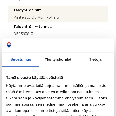
Taloyhtiön nimi:
Kiinteistö Oy Aurinkotie 6
Taloyhtiön Y-tunnus:
0593938-3
Kiinteistötunnus:
529-002-0032-0005
Suostumus
Yksityiskohdat
Tietoja
Kiinteistönhoidosta vastaa:
Huoltoyhtiö
Lisätietoja kiinteistönhoidosta:
Tämä sivusto käyttää evästeitä
Jarmo Hyvönen, Beneficum pestapruuri, 040-
Käytämme evästeitä tarjoamamme sisällön ja mainosten
5013918
räätälöimiseen, sosiaalisen median ominaisuuksien
tukemiseen ja kävijämäärämme analysoimiseen. Lisäksi
Isännöitsijätoimisto:
jaamme sosiaalisen median, mainosalan ja analytiikka-
Huoltoisännöinti Oy Uslin Ab
alan kumppaneillemme tietoja siitä, miten käytät
Isännöitsijän nimi: