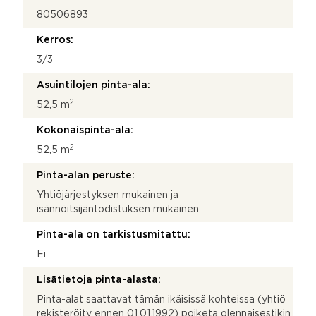
ä
80506893
u
t
Kerros:
m
_
3/3
m
Asuintilojen pinta-ala:
e
d
2
52,5 m
i
u
Kokonaispinta-ala:
m
2
52,5 m
Pinta-alan peruste:
Yhtiöjärjestyksen mukainen ja
isännöitsijäntodistuksen mukainen
Pinta-ala on tarkistusmitattu:
Ei
Lisätietoja pinta-alasta:
Pinta-alat saattavat tämän ikäisissä kohteissa (yhtiö
rekisteröity ennen 01.01.1992) poiketa olennaisestikin