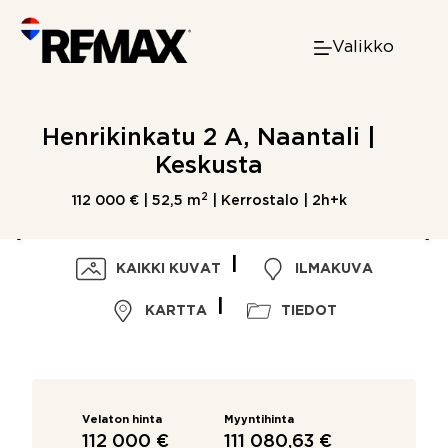
Skip
to
Valikko
content
Henrikinkatu 2 A, Naantali |
Keskusta
2
112 000 € |
52,5 m
| Kerrostalo | 2h+k
KAIKKI KUVAT
ILMAKUVA
KARTTA
TIEDOT
Velaton hinta
Myyntihinta
112 000 €
111 080,63 €