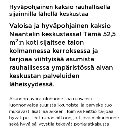
Hyväpohjainen kaksio rauhallisella
sijainnilla lähellä keskustaa
Valoisa ja hyväpohjainen kaksio
Naantalin keskustassa! Tämä 52,5
2
m
:n koti sijaitsee talon
kolmannessa kerroksessa ja
tarjoaa viihtyisää asumista
rauhallisessa ympäristössä aivan
keskustan palveluiden
läheisyydessä.
Asunnon avara olohuone saa runsaasti
luonnonvaloa suurista ikkunoista, ja parveke tuo
mukavasti lisätilaa arkeen. Toimiva keittiö tarjoaa
hyvät puitteet ruoanlaittoon, ja tilava makuuhuone
sekä hyvä säilytystila tekevät pohjaratkaisusta