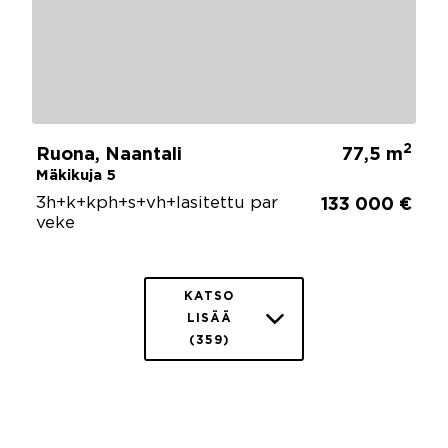
2
Ruona, Naantali
77,5 m
Mäkikuja 5
3h+k+kph+s+vh+lasitettu par
133 000 €
veke
KATSO
LISÄÄ
(359)