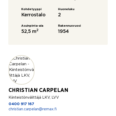
Kohdetyyppi
Huoneluku
Kerrostalo
2
Asuinpinta-ala
Rakennusvuosi
2
52,5 m
1954
CHRISTIAN CARPELAN
Kiinteistönvälittäjä LKV, LVV
0400 917 167
christian.carpelan@remax.fi