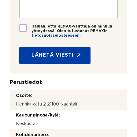
m
o
e
s
e
s
?
t
r
t
i
o
i
*
*
T
Haluan, että REMAX-välittäjä on minuun
i
yhteydessä. Olen tutustunut REMAXin
tietosuojaselosteeseen
.
e
y
t
h
o
t
s
LÄHETÄ VIESTI
e
u
y
o
d
j
e
a
n
Perustiedot
*
o
t
Osoite:
t
Henrikinkatu 2 21100 Naantali
o
s
Kaupunginosa/kylä:
i
M
Keskusta
i
t
Kohdenumero: