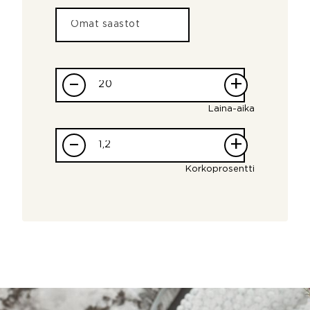
–
+
Laina-aika
–
+
Korkoprosentti