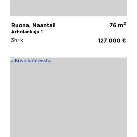
2
Ruona, Naantali
76 m
Arholankuja 1
3h+k
127 000 €