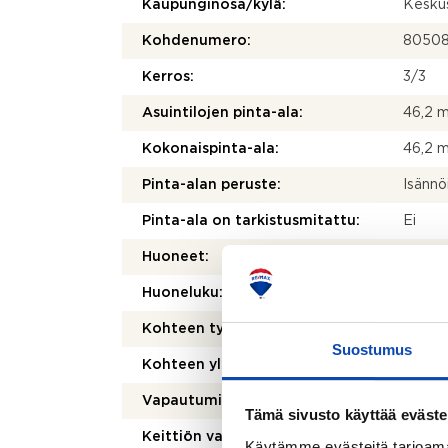
Kaupunginosa/kylä:
Kesku
Kohdenumero:
8050
Kerros:
3/3
Asuintilojen pinta-ala:
46,2 
Kokonaispinta-ala:
46,2 
Pinta-alan peruste:
Isännö
Pinta-ala on tarkistusmitattu:
Ei
Huoneet:
2h+kk
Huoneluku:
2
Kohteen tyyppi:
Kerros
Suostumus
Kohteen yleiskunto:
Tyydy
Vapautuminen:
Heti
Tämä sivusto käyttää eväste
Keittiön varusteet:
Jääkaap
Käytämme evästeitä tarjoama