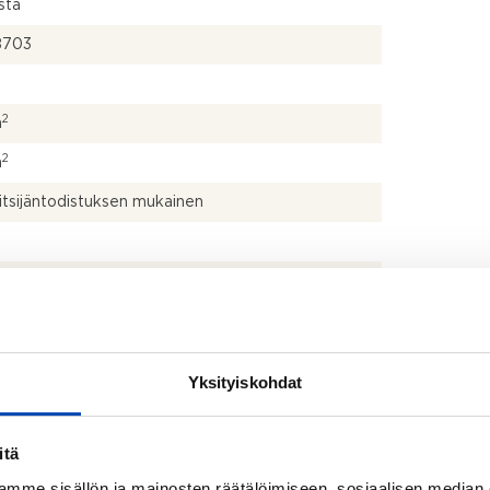
sta
8703
2
m
2
m
itsijäntodistuksen mukainen
+ph
talo
Yksityiskohdat
ttävä
itä
pipakastin, uuni, liesi ja liesituuletin
mme sisällön ja mainosten räätälöimiseen, sosiaalisen median