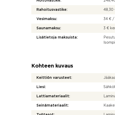
Hoitovastike:
248,40
Rahoitusvastike:
48,30 
Vesimaksu:
34 € /
Saunamaksu:
3 € k
Lisätietoja maksuista:
Pesutu
Isompi
Kohteen kuvaus
Keittiön varusteet:
Jääkaap
Liesi:
Sähköh
Lattiamateriaalit:
Lamina
Seinämateriaalit:
Kaakel
Työtasot:
Lamina