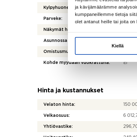
ja kävijämäärämme analysoim
Kylpyhuoneen varusteet:
WC-istu
kumppaneillemme tietoja siitä
Parveke:
Ei
olet antanut heille tai joita o
Näkymät huoneistosta:
Jokika
Asunnossa sauna:
Ei
Kiellä
Omistusmuoto:
Oma
Kohde myydään vuokrattuna:
Ei
Hinta ja kustannukset
Velaton hinta:
150 0
Velkaosuus:
6 012,
Yhtiövastike:
296,70