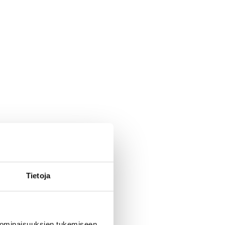
Tietoja
 ominaisuuksien tukemiseen