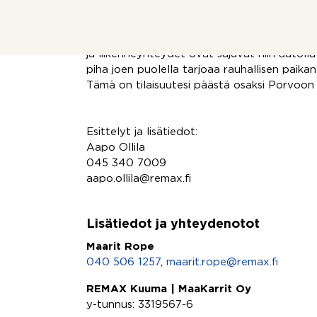
kaukolämmöllä, ja luonnollinen ilmanvaihto 
Sijainti on ihanteellinen: kaikki jokirannan 
ja liikenneyhteydet ovat sujuvat niin autolla
piha joen puolella tarjoaa rauhallisen paik
Tämä on tilaisuutesi päästä osaksi Porvoon h
Esittelyt ja lisätiedot:
Aapo Ollila
045 340 7009
aapo.ollila@remax.fi
Lisätiedot ja yhteydenotot
Maarit Rope
040 506 1257
,
maarit.rope@remax.fi
REMAX Kuuma | MaaKarrit Oy
y-tunnus: 3319567-6