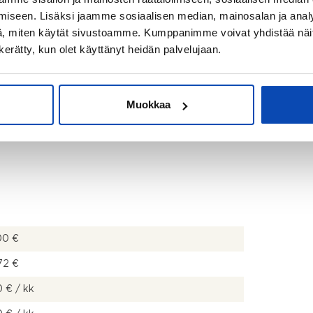
iseen. Lisäksi jaamme sosiaalisen median, mainosalan ja analy
in, suihku, allaskaappi, pesuallas ja peili
, miten käytät sivustoamme. Kumppanimme voivat yhdistää näitä t
n kerätty, kun olet käyttänyt heidän palvelujaan.
dulle.
Muokkaa
00 €
72 €
 € / kk