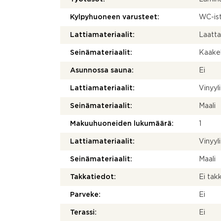
Kylpyhuoneen varusteet:
WC-istu
Lattiamateriaalit:
Laatt
Seinämateriaalit:
Kaakel
Asunnossa sauna:
Ei
Lattiamateriaalit:
Vinyyli
Seinämateriaalit:
Maali
Makuuhuoneiden lukumäärä:
1
Lattiamateriaalit:
Vinyyli
Seinämateriaalit:
Maali
Takkatiedot:
Ei tak
Parveke:
Ei
Terassi:
Ei