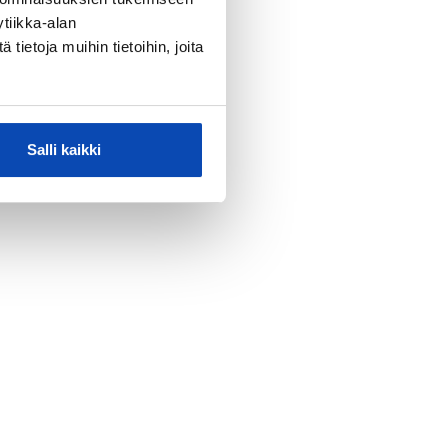
tiikka-alan
ietoja muihin tietoihin, joita
Salli kaikki