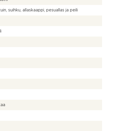
in, suihku, allaskaappi, pesuallas ja peili
a
i
kaa