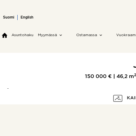
Skip
to
content
Suomi
English
Asuntohaku
Myymässä
Ostamassa
Vuokraam
150 000 € |
46,2 m
KAI
Velaton hinta
Myyntihinta