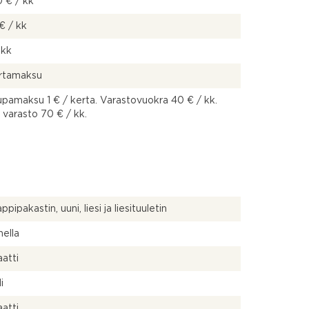
 € / kk
€ / kk
 kk
ertamaksu
pamaksu 1 € / kerta. Varastovuokra 40 € / kk.
 varasto 70 € / kk.
pipakastin, uuni, liesi ja liesituuletin
ella
atti
i
atti