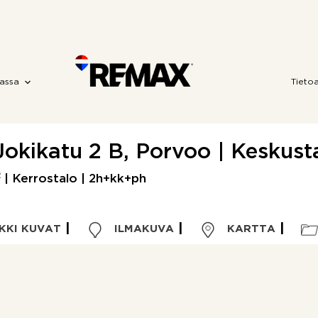
assa
Tieto
Jokikatu 2 B, Porvoo | Keskust
2
| Kerrostalo | 2h+kk+ph
KKI KUVAT
ILMAKUVA
KARTTA
Kohdetyyppi