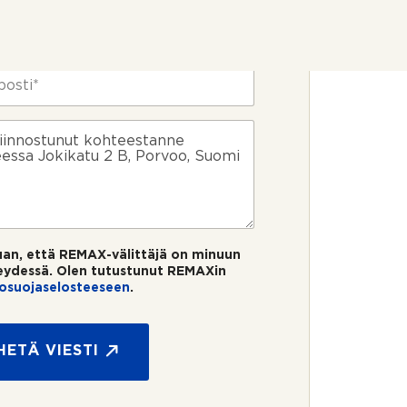
uan, että REMAX-välittäjä on minuun
eydessä. Olen tutustunut REMAXin
tosuojaselosteeseen
.
HETÄ VIESTI