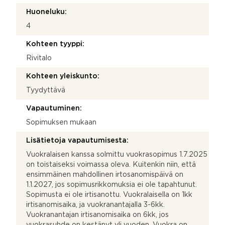
Huoneluku:
4
Kohteen tyyppi:
Rivitalo
Kohteen yleiskunto:
Tyydyttävä
Vapautuminen:
Sopimuksen mukaan
Lisätietoja vapautumisesta:
Vuokralaisen kanssa solmittu vuokrasopimus 1.7.2025
on toistaiseksi voimassa oleva. Kuitenkin niin, että
ensimmäinen mahdollinen irtosanomispäivä on
1.1.2027, jos sopimusrikkomuksia ei ole tapahtunut.
Sopimusta ei ole irtisanottu. Vuokralaisella on 1kk
irtisanomisaika, ja vuokranantajalla 3-6kk.
Vuokranantajan irtisanomisaika on 6kk, jos
vuokrasuhde on kestänyt yli vuoden. Vuokra on