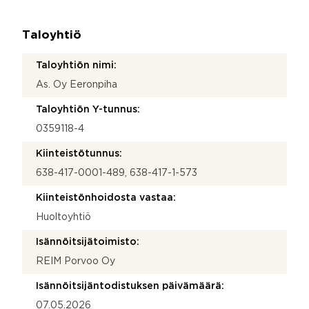
Taloyhtiö
Taloyhtiön nimi:
As. Oy Eeronpiha
Taloyhtiön Y-tunnus:
0359118-4
Kiinteistötunnus:
638-417-0001-489, 638-417-1-573
Kiinteistönhoidosta vastaa:
Huoltoyhtiö
Isännöitsijätoimisto:
REIM Porvoo Oy
Isännöitsijäntodistuksen päivämäärä:
07.05.2026