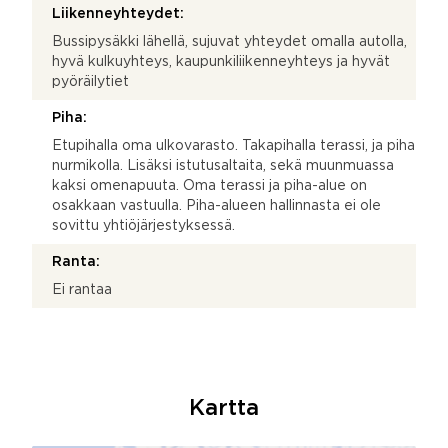
Liikenneyhteydet:
Bussipysäkki lähellä, sujuvat yhteydet omalla autolla,
hyvä kulkuyhteys, kaupunkiliikenneyhteys ja hyvät
pyöräilytiet
Piha:
Etupihalla oma ulkovarasto. Takapihalla terassi, ja piha
nurmikolla. Lisäksi istutusaltaita, sekä muunmuassa
kaksi omenapuuta. Oma terassi ja piha-alue on
osakkaan vastuulla. Piha-alueen hallinnasta ei ole
sovittu yhtiöjärjestyksessä.
Ranta:
Ei rantaa
Kartta