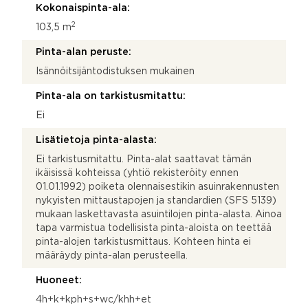
Kokonaispinta-ala:
2
103,5 m
Pinta-alan peruste:
Isännöitsijäntodistuksen mukainen
Pinta-ala on tarkistusmitattu:
Ei
Lisätietoja pinta-alasta:
Ei tarkistusmitattu. Pinta-alat saattavat tämän
ikäisissä kohteissa (yhtiö rekisteröity ennen
01.01.1992) poiketa olennaisestikin asuinrakennusten
nykyisten mittaustapojen ja standardien (SFS 5139)
mukaan laskettavasta asuintilojen pinta-alasta. Ainoa
tapa varmistua todellisista pinta-aloista on teettää
pinta-alojen tarkistusmittaus. Kohteen hinta ei
määräydy pinta-alan perusteella.
Huoneet:
4h+k+kph+s+wc/khh+et