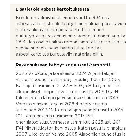
Lisätietoja asbestikartoituksesta:
Kohde on valmistunut ennen vuotta 1994 eikä
asbestikartoitusta ole tehty. Lain mukaan purettavien
materiaalien asbesti pitää kartoittaa ennen
purkutyötä, jos rakennus on rakennettu ennen vuotta
1994. Jos osakas aikoo remontoida tällaisessa talossa
olevaa huoneistoaan, hänen tulee teettää
asbestikartoitus purettaviin materiaaleihin.
Rakennukseen tehdyt korjaukset/remontit:
2025 Valokuitu ja laajakaista 2024 A ja B talojen
väliset ulkopuoliset lämpö ja vesilinjat uusittu 2023
Kattojen uusiminen 2022 E-F-G ja H talojen väliset
ulkopuoliset lämpö ja vesilinjat uusittu 2019 D ja H
talojen välillä lämpö ja vesiputkien uusiminen 2019
Varasto seinien korjaus 2018 4 pääty seinien
uusiminen 2017 Matalien talojen päädyt uusittu 2015
G11 Lämmönsiirrin uusiminen 2015 PEL
energiatodistus, voimassa tammikuu 2025 asti 2011
F41 Mineriittikaton kunnostus, katon pesu ja pinnoitus
2007 Ulko-ovien vaihto 2005 Alapohjien puhdistus ja