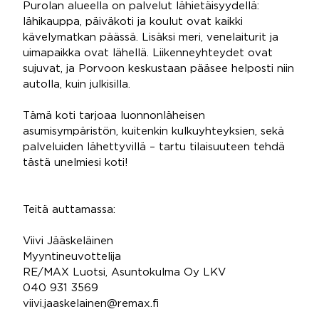
Purolan alueella on palvelut lähietäisyydellä:
lähikauppa, päiväkoti ja koulut ovat kaikki
kävelymatkan päässä. Lisäksi meri, venelaiturit ja
uimapaikka ovat lähellä. Liikenneyhteydet ovat
sujuvat, ja Porvoon keskustaan pääsee helposti niin
autolla, kuin julkisilla.
Tämä koti tarjoaa luonnonläheisen
asumisympäristön, kuitenkin kulkuyhteyksien, sekä
palveluiden lähettyvillä – tartu tilaisuuteen tehdä
tästä unelmiesi koti!
Teitä auttamassa:
Viivi Jääskeläinen
Myyntineuvottelija
RE/MAX Luotsi, Asuntokulma Oy LKV
040 931 3569
viivi.jaaskelainen@remax.fi