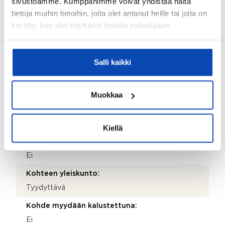
sivustoamme. Kumppanimme voivat yhdistää näitä
tietoja muihin tietoihin, joita olet antanut heille tai joita on
Terassi:
kerätty, kun olet käyttänyt heidän palvelujaan.
Kyllä
Kohteen säilytystilat:
Kylmä ulkovarasto
Salli kaikki
Lisätietoja säilytystiloista:
Kahdessa makuuhuoneessa kiinteät kaapistot.
Muokkaa
Kohteessa on satelliittiantenni:
Ei
Kiellä
Taloyhtiössä on antenni:
Ei
Kohteen yleiskunto:
Tyydyttävä
Kohde myydään kalustettuna:
Ei