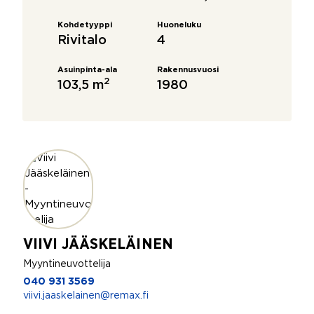
Kohdetyyppi
Huoneluku
Rivitalo
4
Asuinpinta-ala
Rakennusvuosi
2
103,5 m
1980
VIIVI JÄÄSKELÄINEN
Myyntineuvottelija
040 931 3569
viivi.jaaskelainen@remax.fi