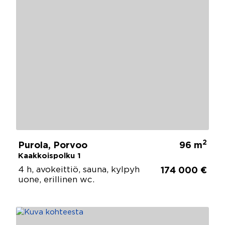
2
Purola, Porvoo
96 m
Kaakkoispolku 1
4 h, avokeittiö, sauna, kylpyh
174 000 €
uone, erillinen wc.