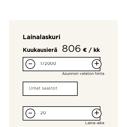
Lainalaskuri
806
Kuukausierä
€ / kk
–
+
Asunnon velaton hinta
–
+
Laina-aika