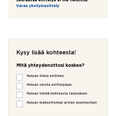
Seuraavaa esittelyä ei ole tiedossa:
Varaa yksityisesittely
Kysy lisää kohteesta!
Mitä yhteydenottosi koskee?
M
Haluan tilata esitteen
i
t
Haluan varata esittelyajan
ä
Haluan tehdä kohteesta tarjouksen
y
h
Haluan maksuttoman arvion asunnostani
t
e
y