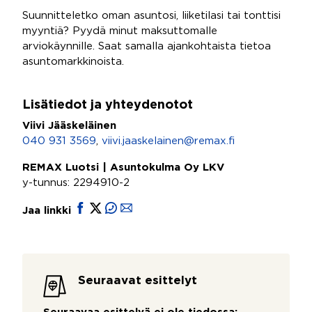
Suunnitteletko oman asuntosi, liiketilasi tai tonttisi
myyntiä? Pyydä minut maksuttomalle
arviokäynnille. Saat samalla ajankohtaista tietoa
asuntomarkkinoista.
Lisätiedot ja yhteydenotot
Viivi Jääskeläinen
040 931 3569
,
viivi.jaaskelainen@remax.fi
REMAX Luotsi | Asuntokulma Oy LKV
y-tunnus: 2294910-2
Jaa linkki
Seuraavat esittelyt