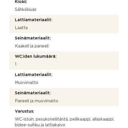
Kiuas:
Sähkökiuas
Lattiamateriaalit:
Laatta
Seinämateriaalit:
Kaakeli ja paneeli
WC:iden lukumäärä:
1
Lattiamateriaalit:
Muovimatto
Seinämateriaalit:
Paneeli ja muovimatto
Varustus:
WC-istuin, pesukoneliitäntä, peilikaappi, allaskaappi,
bidee-suihku ja lattiakaivo