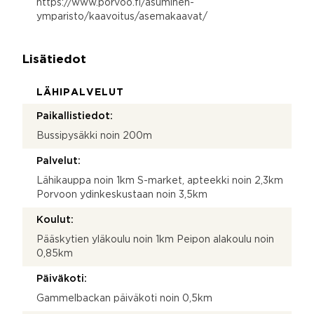
https://www.porvoo.fi/asuminen-
ymparisto/kaavoitus/asemakaavat/
Lisätiedot
LÄHIPALVELUT
Paikallistiedot:
Bussipysäkki noin 200m
Palvelut:
Lähikauppa noin 1km S-market, apteekki noin 2,3km
Porvoon ydinkeskustaan noin 3,5km
Koulut:
Pääskytien yläkoulu noin 1km Peipon alakoulu noin
0,85km
Päiväkoti:
Gammelbackan päiväkoti noin 0,5km