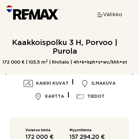
Skip
to
Valikko
content
Kaakkoispolku 3 H, Porvoo |
Purola
2
172 000 € |
103,5 m
| Rivitalo | 4h+k+kph+s+wc/khh+et
KAIKKI KUVAT
ILMAKUVA
KARTTA
TIEDOT
Velaton hinta
Myyntihinta
172 000 €
157 294,20 €