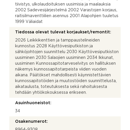
tiivistys, ulkolaudoituksen uusimisia ja maalauksia
2002 Sadevesijärjestelmä 2002 Varastojen korjaus,
raitisilmaventtiilien asennus 2001 Alapohjien tuuletus
1999 Väliaidat
Tiedossa olevat tulevat korjaukset/remontit:
2026 Leikkikenttien ja tamppaustelineiden
kunnostus 2028 Käyttövesiputkiston ja
sähköjohtojen suunnittelu 2030 Käyttövesiputkiston
uusiminen 2030 Salaojien uusiminen 2034 Ikkunat,
uusiminen Kunnossapitotarveselvitys on hallituksen
näkemys kunnossapitotarpeista viiden vuoden
aikana. Päätökset mahdollisesti käynnistettävien
kunnossapitotöiden ja muutostöiden suunnittelusta,
aikataulusta, toteutuksesta sekä rahoituksesta
tehdään yhtiökokouksessa erikseen.
Asuinhuoneistot:
34
Osakenumerot:
8964-9308