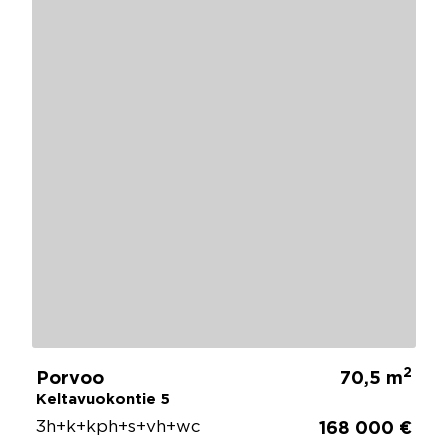
2
Porvoo
70,5 m
Keltavuokontie 5
3h+k+kph+s+vh+wc
168 000 €