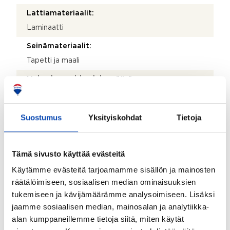
Lattiamateriaalit:
Laminaatti
Seinämateriaalit:
Tapetti ja maali
Makuuhuoneiden lukumäärä:
3
Lattiamateriaalit:
Suostumus
Yksityiskohdat
Tietoja
Laminaatti
Seinämateriaalit:
Tämä sivusto käyttää evästeitä
Maali ja tapetti
Käytämme evästeitä tarjoamamme sisällön ja mainosten
Takkatiedot:
räätälöimiseen, sosiaalisen median ominaisuuksien
Ei takkaa
tukemiseen ja kävijämäärämme analysoimiseen. Lisäksi
jaamme sosiaalisen median, mainosalan ja analytiikka-
Parveke:
alan kumppaneillemme tietoja siitä, miten käytät
Ei