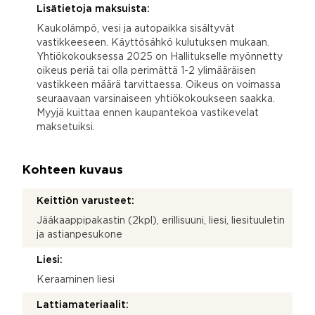
Lisätietoja maksuista:
Kaukolämpö, vesi ja autopaikka sisältyvät
vastikkeeseen. Käyttösähkö kulutuksen mukaan.
Yhtiökokouksessa 2025 on Hallitukselle myönnetty
oikeus periä tai olla perimättä 1-2 ylimääräisen
vastikkeen määrä tarvittaessa. Oikeus on voimassa
seuraavaan varsinaiseen yhtiökokoukseen saakka.
Myyjä kuittaa ennen kaupantekoa vastikevelat
maksetuiksi.
Kohteen kuvaus
Keittiön varusteet:
Jääkaappipakastin (2kpl), erillisuuni, liesi, liesituuletin
ja astianpesukone
Liesi:
Keraaminen liesi
Lattiamateriaalit: