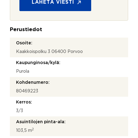
s
LÄHETÄ VIESTI
k
u
e
o
e
j
?
a
*
Perustiedot
*
Osoite:
Kaakkoispolku 3 06400 Porvoo
Kaupunginosa/kylä:
Purola
Kohdenumero:
80469223
Kerros:
3/3
Asuintilojen pinta-ala:
2
103,5 m