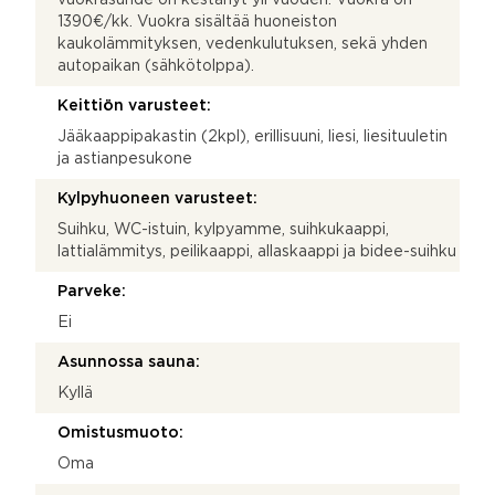
1390€/kk. Vuokra sisältää huoneiston
kaukolämmityksen, vedenkulutuksen, sekä yhden
autopaikan (sähkötolppa).
Keittiön varusteet:
Jääkaappipakastin (2kpl), erillisuuni, liesi, liesituuletin
ja astianpesukone
Kylpyhuoneen varusteet:
Suihku, WC-istuin, kylpyamme, suihkukaappi,
lattialämmitys, peilikaappi, allaskaappi ja bidee-suihku
Parveke:
Ei
Asunnossa sauna:
Kyllä
Omistusmuoto:
Oma