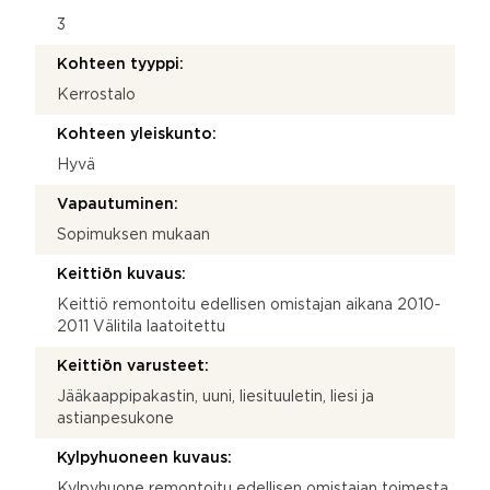
3
Kohteen tyyppi:
Kerrostalo
Kohteen yleiskunto:
Hyvä
Vapautuminen:
Sopimuksen mukaan
Keittiön kuvaus:
Keittiö remontoitu edellisen omistajan aikana 2010-
2011 Välitila laatoitettu
Keittiön varusteet:
Jääkaappipakastin, uuni, liesituuletin, liesi ja
astianpesukone
Kylpyhuoneen kuvaus:
Kylpyhuone remontoitu edellisen omistajan toimesta