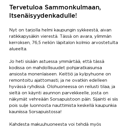
Tervetuloa Sammonkulmaan,
Itsenäisyydenkadulle!
Nyt on tarjolla helmi kaupungin sykkeestä, aivan
ratikkapysäkin vierestä. Tässä on avara, ylimmän
kerroksen, 76,5 neliön läpitalon kolmio arvostetulta
alueelta.
Jo heti sisään astuessa ymmärtää, että tässä
kodissa on mahdollisuudet pohjaratkaisunsa
ansiosta monenlaiseen. Keittiö ja kylpyhuone on
remontoitu ajattomasti, ja ne ovatkin edelleen
hyvässä ryhdissä. Olohuoneessa on reilusti tilaa, ja
sieltä on käynti asunnon parvekkeelle, josta on
näkymät vehreään Sorsapuistoon päin. Sijainti ei siis
pois sulje luonnosta nauttimista keskellä kaupunkia
kauniissa Sorsapuistossa!
Kahdesta makuuhuoneesta voi tehdä myös