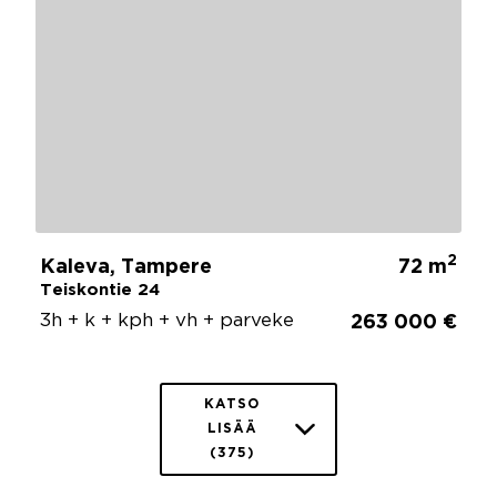
2
Kaleva, Tampere
72 m
Teiskontie 24
3h + k + kph + vh + parveke
263 000 €
KATSO
LISÄÄ
(375)