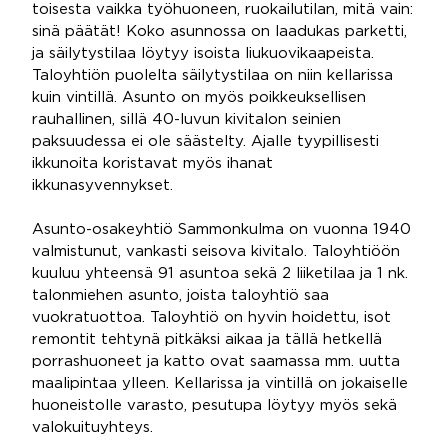
toisesta vaikka työhuoneen, ruokailutilan, mitä vain:
sinä päätät! Koko asunnossa on laadukas parketti,
ja säilytystilaa löytyy isoista liukuovikaapeista.
Taloyhtiön puolelta säilytystilaa on niin kellarissa
kuin vintillä. Asunto on myös poikkeuksellisen
rauhallinen, sillä 40-luvun kivitalon seinien
paksuudessa ei ole säästelty. Ajalle tyypillisesti
ikkunoita koristavat myös ihanat
ikkunasyvennykset.
Asunto-osakeyhtiö Sammonkulma on vuonna 1940
valmistunut, vankasti seisova kivitalo. Taloyhtiöön
kuuluu yhteensä 91 asuntoa sekä 2 liiketilaa ja 1 nk.
talonmiehen asunto, joista taloyhtiö saa
vuokratuottoa. Taloyhtiö on hyvin hoidettu, isot
remontit tehtynä pitkäksi aikaa ja tällä hetkellä
porrashuoneet ja katto ovat saamassa mm. uutta
maalipintaa ylleen. Kellarissa ja vintillä on jokaiselle
huoneistolle varasto, pesutupa löytyy myös sekä
valokuituyhteys.