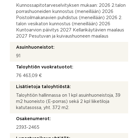
Kunnossapitotarveselvityksen mukaan: 2026 2.talon
porrashuoneiden kunnostus (meneillään) 2026
Poistoilmakanavien puhdistus (meneillään) 2026 2.
talon vesikaton kunnostus (meneillään) 2026
Kuntoarvion päivitys 2027 Kellarikäytävien maalaus
2027 Pesutuvan ja kuivaushuoneen maalaus
Asuinhuoneistot:
91
Taloyhtiön vuokratuotot:
76 463,09 €
Lisätietoja taloyhtiöstä:
Taloyhtiön hallinnassa on 1 kpl asuinhuoneistoja, 39
m2 huoneisto (E-porras) sekä 2 kpl liiketiloja
katutasossa, yht. 372 m2.
Osakenumerot:
2393-2465