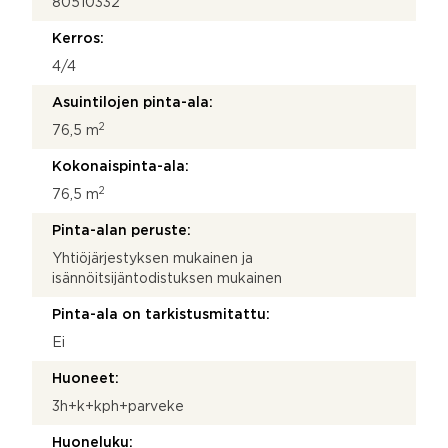
80510332
Kerros:
4/4
Asuintilojen pinta-ala:
2
76,5 m
Kokonaispinta-ala:
2
76,5 m
Pinta-alan peruste:
Yhtiöjärjestyksen mukainen ja
isännöitsijäntodistuksen mukainen
Pinta-ala on tarkistusmitattu:
Ei
Huoneet:
3h+k+kph+parveke
Huoneluku: