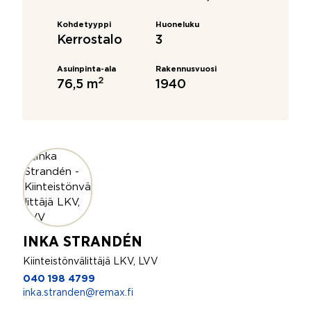
Kohdetyyppi
Huoneluku
Kerrostalo
3
Asuinpinta-ala
Rakennusvuosi
2
76,5 m
1940
INKA STRANDÉN
Kiinteistönvälittäjä LKV, LVV
040 198 4799
inka.stranden@remax.fi