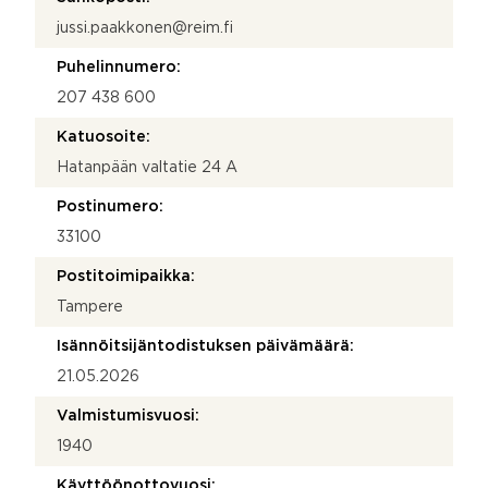
jussi.paakkonen@reim.fi
Puhelinnumero:
207 438 600
Katuosoite:
Hatanpään valtatie 24 A
Postinumero:
33100
Postitoimipaikka:
Tampere
Isännöitsijäntodistuksen päivämäärä:
21.05.2026
Valmistumisvuosi:
1940
Käyttöönottovuosi: