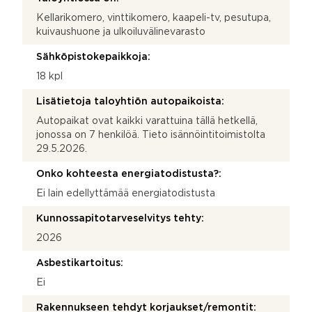
Kellarikomero, vinttikomero, kaapeli-tv, pesutupa,
kuivaushuone ja ulkoiluvälinevarasto
Sähköpistokepaikkoja:
18 kpl
Lisätietoja taloyhtiön autopaikoista:
Autopaikat ovat kaikki varattuina tällä hetkellä,
jonossa on 7 henkilöä. Tieto isännöintitoimistolta
29.5.2026.
Onko kohteesta energiatodistusta?:
Ei lain edellyttämää energiatodistusta
Kunnossapitotarveselvitys tehty:
2026
Asbestikartoitus:
Ei
Rakennukseen tehdyt korjaukset/remontit: