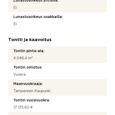
Lunastusoikeus yhtiöllä:
Ei
Lunastusoikeus osakkailla:
Ei
Tontti ja kaavoitus
Tontin pinta-ala:
2
4 046,4 m
Tontin omistus:
Vuokra
Maanvuokraaja:
Tampereen Kaupunki
Tontin vuosivuokra:
17 135,60 €