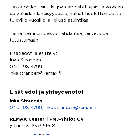
Tässä on koti sinulle, joka arvostat sijaintia kaikkien
palveluiden läheisyydessä, haluat huolettomuutta
tuleville vuosille ja reilusti asuintilaa.
Tämä helmi on pakko nähdä itse, tervetuloa
tutustumaan!
Lisätiedot ja esittelyt
Inka Strandén
040 198 4799
inka.stranden@remax.fi
Lisätiedot ja yhteydenotot
Inka Strandén
040 198 4799
,
inka.stranden@remax.fi
REMAX Center | PMJ-Yhtiöt Oy
y-tunnus: 2379516-8