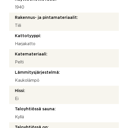
1940
Rakennus- ja pintamateriaalit:
Tiili
Kattotyyppi:
Harjakatto
Katemateriaali:
Pelti
Lämmitysjärjestelmä:
Kaukolämpö
Hissi:
Ei
Taloyhtiössä sauna:
Kyllä
Taloyhtiössä on: