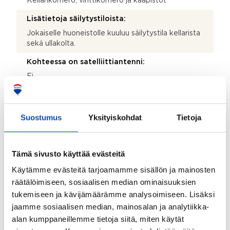
Kellarikomero, vinttikomero ja kaapistot
Lisätietoja säilytystiloista:
Jokaiselle huoneistolle kuuluu säilytystila kellarista
sekä ullakolta.
Kohteessa on satelliittiantenni:
Ei
Taloyhtiössä on antenni:
Ei
Suostumus
Yksityiskohdat
Tietoja
Kohde on liitetty tietoliikenneverkkoon:
Kyllä
Tämä sivusto käyttää evästeitä
Kohteen yleiskunto:
Käytämme evästeitä tarjoamamme sisällön ja mainosten
Hyvä
räätälöimiseen, sosiaalisen median ominaisuuksien
tukemiseen ja kävijämäärämme analysoimiseen. Lisäksi
Kohde myydään kalustettuna:
jaamme sosiaalisen median, mainosalan ja analytiikka-
Ei
alan kumppaneillemme tietoja siitä, miten käytät