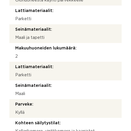
Olohuoneesta käynti parvekkeelle
Lattiamateriaalit:
Parketti
Seinämateriaalit:
Maali ja tapetti
Makuuhuoneiden lukumäärä:
2
Lattiamateriaalit:
Parketti
Seinämateriaalit:
Maali
Parveke:
Kyllä
Kohteen säilytystilat: