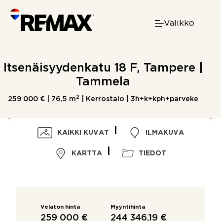
Skip
to
Valikko
content
Itsenäisyydenkatu 18 F, Tampere |
Tammela
2
259 000 € |
76,5 m
| Kerrostalo | 3h+k+kph+parveke
KAIKKI KUVAT
ILMAKUVA
KARTTA
TIEDOT
Velaton hinta
Myyntihinta
259 000 €
244 346,19 €