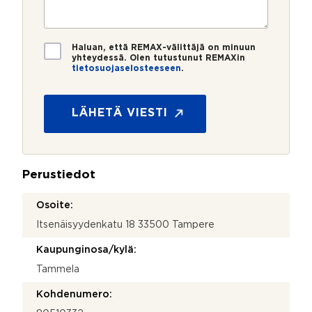
e
s
?
t
r
t
i
o
i
*
*
T
Haluan, että REMAX-välittäjä on minuun
i
yhteydessä. Olen tutustunut REMAXin
tietosuojaselosteeseen
.
e
t
o
s
LÄHETÄ VIESTI
u
o
j
a
Perustiedot
*
Osoite:
Itsenäisyydenkatu 18 33500 Tampere
Kaupunginosa/kylä:
Tammela
Kohdenumero: