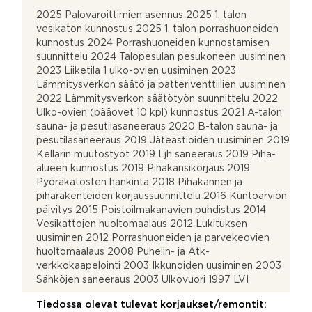
2025 Palovaroittimien asennus 2025 1. talon
vesikaton kunnostus 2025 1. talon porrashuoneiden
kunnostus 2024 Porrashuoneiden kunnostamisen
suunnittelu 2024 Talopesulan pesukoneen uusiminen
2023 Liiketila 1 ulko-ovien uusiminen 2023
Lämmitysverkon säätö ja patteriventtiilien uusiminen
2022 Lämmitysverkon säätötyön suunnittelu 2022
Ulko-ovien (pääovet 10 kpl) kunnostus 2021 A-talon
sauna- ja pesutilasaneeraus 2020 B-talon sauna- ja
pesutilasaneeraus 2019 Jäteastioiden uusiminen 2019
Kellarin muutostyöt 2019 Ljh saneeraus 2019 Piha-
alueen kunnostus 2019 Pihakansikorjaus 2019
Pyöräkatosten hankinta 2018 Pihakannen ja
piharakenteiden korjaussuunnittelu 2016 Kuntoarvion
päivitys 2015 Poistoilmakanavien puhdistus 2014
Vesikattojen huoltomaalaus 2012 Lukituksen
uusiminen 2012 Porrashuoneiden ja parvekeovien
huoltomaalaus 2008 Puhelin- ja Atk-
verkkokaapelointi 2003 Ikkunoiden uusiminen 2003
Sähköjen saneeraus 2003 Ulkovuori 1997 LVI
Tiedossa olevat tulevat korjaukset/remontit: