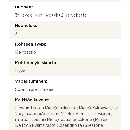
Huoneet:
3h+avok.+kph+wc+vh+2 parveketta
Huoneluku:
3
Kohteen tyyppi:
Kerrostalo
Kohteen yleiskunto:
Hyvä
Vapautuminen:
Sopimuksen mukaan
Keittiön kuvaus:
Liesi: induktio (Miele) Erillisuuni (Miele) Kylmäsäilytys:
2 x jääkaappi/pakastin (Miele) Varustus: liesikupu,
mikroaaltouuni (Miele), astianpesukone (Miele)
Keittiön kvartsitasot Cosentinolta (Silestone)