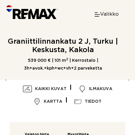
Skip
to
Valikko
content
Graniittilinnankatu 2 J, Turku |
Keskusta, Kakola
2
539 000 € |
101 m
| Kerrostalo |
3h+avok.+kph+wc+vh+2 parveketta
KAIKKI KUVAT
ILMAKUVA
KARTTA
TIEDOT
Velaton hinta
Myyntihinta