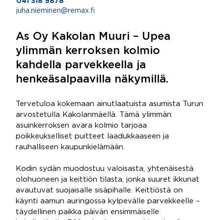
041 318 9878
juha.nieminen@remax.fi
As Oy Kakolan Muuri – Upea
ylimmän kerroksen kolmio
kahdella parvekkeella ja
henkeäsalpaavilla näkymillä.
Tervetuloa kokemaan ainutlaatuista asumista Turun
arvostetulla Kakolanmäellä. Tämä ylimmän
asuinkerroksen avara kolmio tarjoaa
poikkeukselliset puitteet laadukkaaseen ja
rauhalliseen kaupunkielämään.
Kodin sydän muodostuu valoisasta, yhtenäisestä
olohuoneen ja keittiön tilasta, jonka suuret ikkunat
avautuvat suojaisalle sisäpihalle. Keittiöstä on
käynti aamun auringossa kylpevälle parvekkeelle –
täydellinen paikka päivän ensimmäiselle