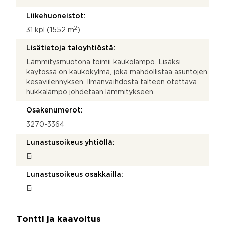
Liikehuoneistot:
2
31 kpl (1552 m
)
Lisätietoja taloyhtiöstä:
Lämmitysmuotona toimii kaukolämpö. Lisäksi
käytössä on kaukokylmä, joka mahdollistaa asuntojen
kesäviilennyksen. Ilmanvaihdosta talteen otettava
hukkalämpö johdetaan lämmitykseen.
Osakenumerot:
3270-3364
Lunastusoikeus yhtiöllä:
Ei
Lunastusoikeus osakkailla:
Ei
Tontti ja kaavoitus