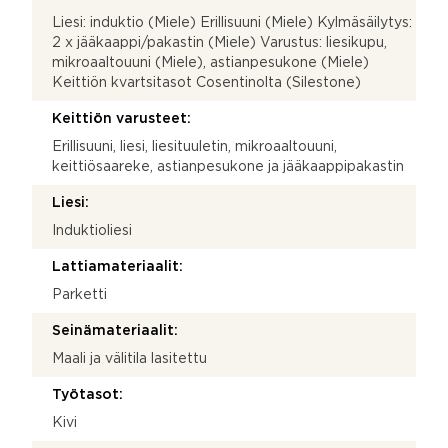
Liesi: induktio (Miele) Erillisuuni (Miele) Kylmäsäilytys:
2 x jääkaappi/pakastin (Miele) Varustus: liesikupu,
mikroaaltouuni (Miele), astianpesukone (Miele)
Keittiön kvartsitasot Cosentinolta (Silestone)
Keittiön varusteet:
Erillisuuni, liesi, liesituuletin, mikroaaltouuni,
keittiösaareke, astianpesukone ja jääkaappipakastin
Liesi:
Induktioliesi
Lattiamateriaalit:
Parketti
Seinämateriaalit:
Maali ja välitila lasitettu
Työtasot:
Kivi