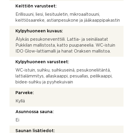
Keittiön varusteet:
Erillisuuni, liesi, liesituuletin, mikroaaltouuni,
keittiösaareke, astianpesukone ja jääkaappipakastin
Kylpyhuoneen kuvaus:
Älykäs pesukoneventtiili. Lattia- ja seinälaatat
Pukkilan mallistosta, katto puupaneelia. WC-istuin
IDO Glow-lattiamalli ja hanat Oraksen mallistoa.
Kylpyhuoneen varusteet:
WC-istuin, suihku, suihkuseinä, pesukoneliitäntä,
lattialämmitys, allaskaappi, pesuallas, peilikaappi,
bidee-suihku ja pyyhekuivain
Parveke:
Kyllä
Asunnossa sauna:
Ei
Saunan lisätiedot: