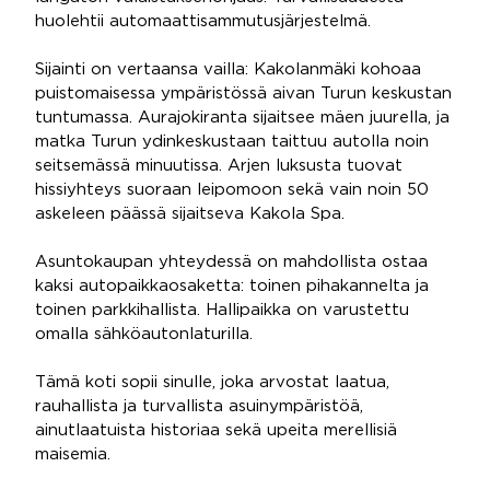
huolehtii automaattisammutusjärjestelmä.
Sijainti on vertaansa vailla: Kakolanmäki kohoaa
puistomaisessa ympäristössä aivan Turun keskustan
tuntumassa. Aurajokiranta sijaitsee mäen juurella, ja
matka Turun ydinkeskustaan taittuu autolla noin
seitsemässä minuutissa. Arjen luksusta tuovat
hissiyhteys suoraan leipomoon sekä vain noin 50
askeleen päässä sijaitseva Kakola Spa.
Asuntokaupan yhteydessä on mahdollista ostaa
kaksi autopaikkaosaketta: toinen pihakannelta ja
toinen parkkihallista. Hallipaikka on varustettu
omalla sähköautonlaturilla.
Tämä koti sopii sinulle, joka arvostat laatua,
rauhallista ja turvallista asuinympäristöä,
ainutlaatuista historiaa sekä upeita merellisiä
maisemia.