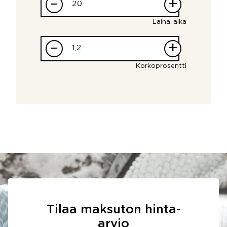
–
+
Laina-aika
–
+
Korkoprosentti
Tilaa maksuton hinta-
arvio