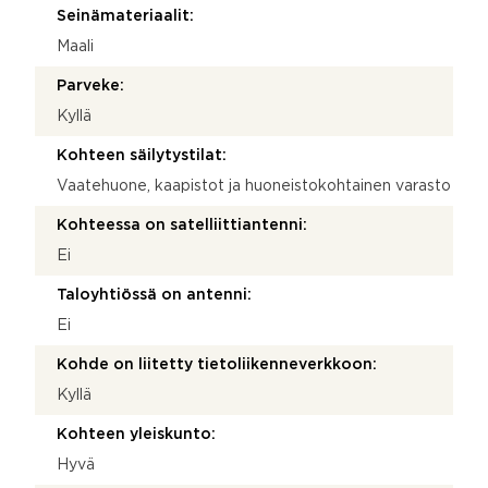
Seinämateriaalit:
Maali
Parveke:
Kyllä
Kohteen säilytystilat:
Vaatehuone, kaapistot ja huoneistokohtainen varasto
Kohteessa on satelliittiantenni:
Ei
Taloyhtiössä on antenni:
Ei
Kohde on liitetty tietoliikenneverkkoon:
Kyllä
Kohteen yleiskunto:
Hyvä