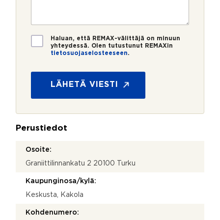
e
s
?
t
r
t
i
o
i
*
*
T
Haluan, että REMAX-välittäjä on minuun
i
yhteydessä. Olen tutustunut REMAXin
tietosuojaselosteeseen
.
e
t
o
s
LÄHETÄ VIESTI
u
o
j
a
Perustiedot
*
Osoite:
Graniittilinnankatu 2 20100 Turku
Kaupunginosa/kylä:
Keskusta, Kakola
Kohdenumero: