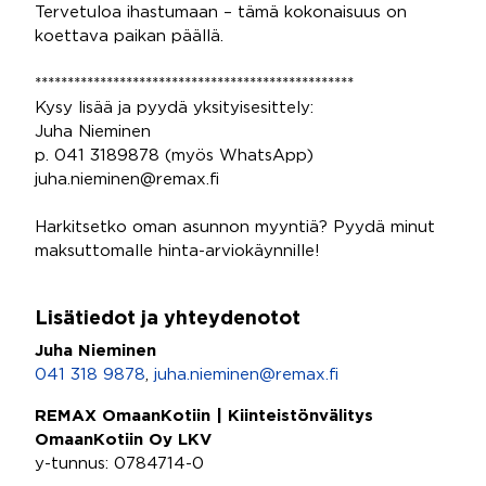
Tervetuloa ihastumaan – tämä kokonaisuus on
koettava paikan päällä.
*************************************************
Kysy lisää ja pyydä yksityisesittely:
Juha Nieminen
p. 041 3189878 (myös WhatsApp)
juha.nieminen@remax.fi
Harkitsetko oman asunnon myyntiä? Pyydä minut
maksuttomalle hinta-arviokäynnille!
Lisätiedot ja yhteydenotot
Juha Nieminen
041 318 9878
,
juha.nieminen@remax.fi
REMAX OmaanKotiin | Kiinteistönvälitys
OmaanKotiin Oy LKV
y-tunnus: 0784714-0