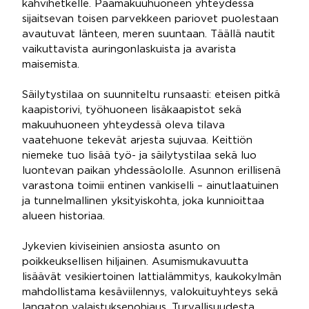
kahvihetkelle. Päämakuuhuoneen yhteydessä
sijaitsevan toisen parvekkeen pariovet puolestaan
avautuvat länteen, meren suuntaan. Täällä nautit
vaikuttavista auringonlaskuista ja avarista
maisemista.
Säilytystilaa on suunniteltu runsaasti: eteisen pitkä
kaapistorivi, työhuoneen lisäkaapistot sekä
makuuhuoneen yhteydessä oleva tilava
vaatehuone tekevät arjesta sujuvaa. Keittiön
niemeke tuo lisää työ- ja säilytystilaa sekä luo
luontevan paikan yhdessäololle. Asunnon erillisenä
varastona toimii entinen vankiselli – ainutlaatuinen
ja tunnelmallinen yksityiskohta, joka kunnioittaa
alueen historiaa.
Jykevien kiviseinien ansiosta asunto on
poikkeuksellisen hiljainen. Asumismukavuutta
lisäävät vesikiertoinen lattialämmitys, kaukokylmän
mahdollistama kesäviilennys, valokuituyhteys sekä
langaton valaistuksenohjaus. Turvallisuudesta