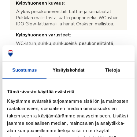
Kylpyhuoneen kuvaus:
Älykäs pesukoneventtiili. Lattia- ja seinälaatat
Pukkilan mallistosta, katto puupaneelia. WC-istuin
IDO Glow-lattiamalli ja hanat Oraksen mallistoa.
Kylpyhuoneen varusteet:
WC-istuin, suihku, suihkuseinä, pesukoneliitäntä,
lattialämmitys, allaskaappi, pesuallas, peilikaappi,
bidee-suihku ja pyyhekuivain
Lattiamateriaalit:
Suostumus
Yksityiskohdat
Tietoja
Laatta
Seinämateriaalit:
Tämä sivusto käyttää evästeitä
Kaakeli
Käytämme evästeitä tarjoamamme sisällön ja mainosten
Asunnossa sauna:
räätälöimiseen, sosiaalisen median ominaisuuksien
Ei
tukemiseen ja kävijämäärämme analysoimiseen. Lisäksi
jaamme sosiaalisen median, mainosalan ja analytiikka-
Saunan lisätiedot:
alan kumppaneillemme tietoja siitä, miten käytät
Kakola SPA tarjoaa neljä erilaista allasta (mm.