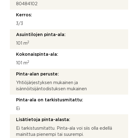
80484102
Kerros:
3/3
Asuintilojen pinta-ala:
2
101 m
Kokonaispinta-ala:
2
101 m
Pinta-alan peruste:
Yhtiöjärjestyksen mukainen ja
isännöitsijäntodistuksen mukainen
Pinta-ala on tarkistusmitattu:
Ei
Lisätietoja pinta-alasta:
Ei tarkistusmitattu. Pinta-ala voi siis olla edellä
mainittua pienempi tai suurempi.