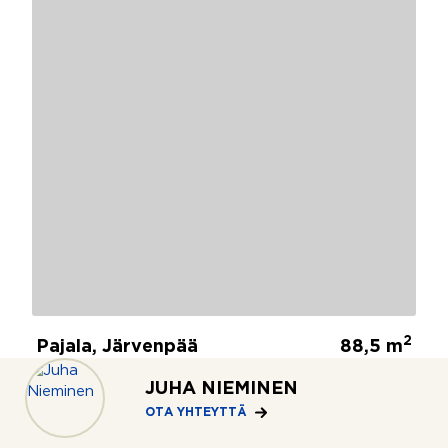
2
Pajala, Järvenpää
88,5 m
Antoninkuja 7
JUHA NIEMINEN
2mh+oh+kt+kph+s+lasitettu
438 000 €
OTA YHTEYTTÄ
parveke