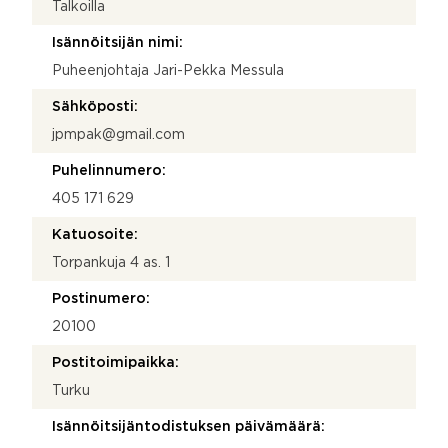
Talkoilla
Isännöitsijän nimi:
Puheenjohtaja Jari-Pekka Messula
Sähköposti:
jpmpak@gmail.com
Puhelinnumero:
405 171 629
Katuosoite:
Torpankuja 4 as. 1
Postinumero:
20100
Postitoimipaikka:
Turku
Isännöitsijäntodistuksen päivämäärä: