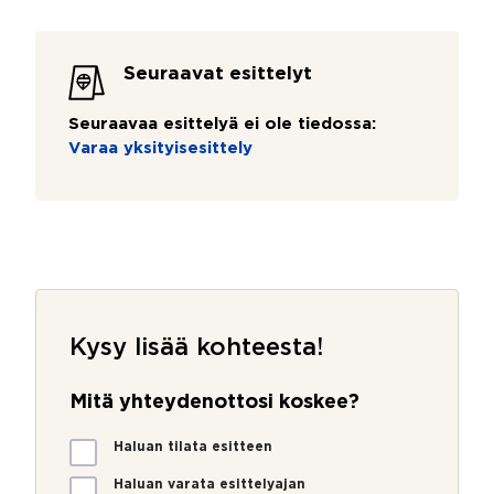
Seuraavat esittelyt
Seuraavaa esittelyä ei ole tiedossa:
Varaa yksityisesittely
Kysy lisää kohteesta!
Mitä yhteydenottosi koskee?
M
Haluan tilata esitteen
i
t
Haluan varata esittelyajan