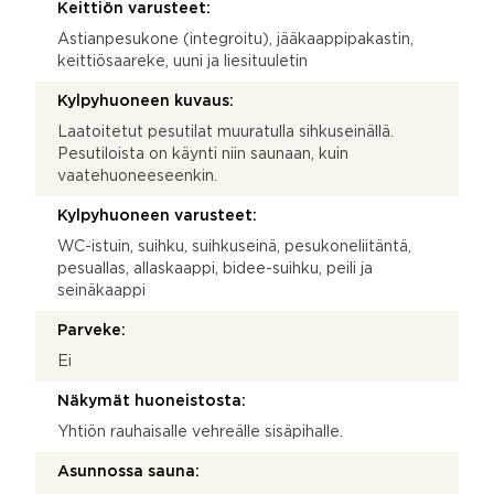
Keittiön varusteet:
Astianpesukone (integroitu), jääkaappipakastin,
keittiösaareke, uuni ja liesituuletin
Kylpyhuoneen kuvaus:
Laatoitetut pesutilat muuratulla sihkuseinällä.
Pesutiloista on käynti niin saunaan, kuin
vaatehuoneeseenkin.
Kylpyhuoneen varusteet:
WC-istuin, suihku, suihkuseinä, pesukoneliitäntä,
pesuallas, allaskaappi, bidee-suihku, peili ja
seinäkaappi
Parveke:
Ei
Näkymät huoneistosta:
Yhtiön rauhaisalle vehreälle sisäpihalle.
Asunnossa sauna: