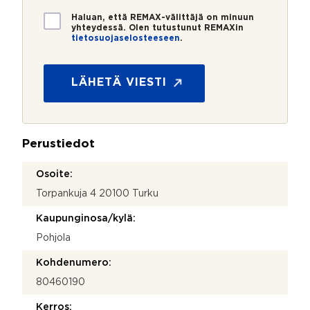
*
*
T
Haluan, että REMAX-välittäjä on minuun
i
yhteydessä. Olen tutustunut REMAXin
tietosuojaselosteeseen
.
e
*
t
P
o
u
s
LÄHETÄ VIESTI
h
u
e
o
l
j
i
a
n
Perustiedot
*
n
u
Osoite:
m
Torpankuja 4 20100 Turku
e
r
Kaupunginosa/kylä:
o
Pohjola
Kohdenumero:
80460190
Kerros: