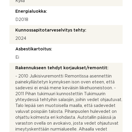
Kyllä
Energialuokka:
D2018
Kunnossapitotarveselvitys tehty:
2024
Asbestikartoitus:
Ei
Rakennukseen tehdyt korjaukset/remontit:
- 2010 Julkisivuremontti Remontissa asennettiin
painekyllästetyn kynnyksen ison oven eteen, että
sadevesi ei enää mene keväisin liikehuoneistoon. -
2011 Pihan tukimuuri kunnostettiin Tukimuurin
yhteydessä tehtyihin salaojiin, joihin vedet ohjautuvat.
Talo lepää sen muotoisella maalla, että sadevedet
valuvat poispäin talosta. Pihanpuolen hulevedet on
ohjattu kolmesta eri kohdasta. Autotallin päässä ja
varaston ovella on avokaivo, josta vedet ohjautuvat
imeytyskenttään nurmialueelle. Alhaalla vedet