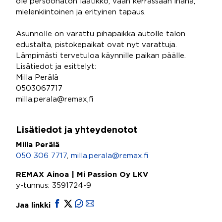
ole persoonaton laatikko, vaan kerrassaan ihana,
mielenkiintoinen ja erityinen tapaus.
Asunnolle on varattu pihapaikka autolle talon
edustalta, pistokepaikat ovat nyt varattuja.
Lämpimästi tervetuloa käynnille paikan päälle.
Lisätiedot ja esittelyt:
Milla Perälä
0503067717
milla.perala@remax,fi
Lisätiedot ja yhteydenotot
Milla Perälä
050 306 7717
,
milla.perala@remax.fi
REMAX Ainoa | Mi Passion Oy LKV
y-tunnus: 3591724-9
Jaa linkki