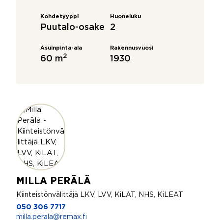
Kohdetyyppi
Huoneluku
Puutalo-osake
2
Asuinpinta-ala
Rakennusvuosi
2
60 m
1930
MILLA PERÄLÄ
Kiinteistönvälittäjä LKV, LVV, KiLAT, NHS, KiLEAT
050 306 7717
milla.perala@remax.fi