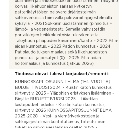
uusiminen ja sähkökeskuksen uudistaminen. Taloyhtiö
korvasi liikehuoneiston sarjaan kytketyn
patterikäyttöisen palovaroitinjärjestelmän
sähköverkossa toimivalla palovaroitinjärjestelmällä
syksyllä. - 2021 Sokkelin uudistaminen (pinnoitus +
lämpö- ja vedeneristeet). Samalla vahvistettiin
portaikkojen heikkokuntoisia tukirakenteita.
Taloyhtiön pihapuiden karsiminen/kaato. - 2022 Piha-
aidan kunnostus. - 2023 Pation kunnostus - 2024
Patiolaudoituksen maalaus sekä liikehuoneiston
puhdistus- ja pesutyöt (½) - 2025 Piha-aidan
hoitomaalaus ja kunnostus (jatkuu 2026)
Tiedossa olevat tulevat korjaukset/remontit:
KUNNOSSAPITOSUUNNITELMA (1+4–VUOTTA):
BUDJETTIVUOSI 2024: - Kuistin katon kunnostus,
siirtynyt v. 2025 - Yläpohjan eristyksen lisääminen -
Biojäte BUDJETTIVUOSI 2025: - Liiketilan
loisteputket ledeiksi - Kuistin katon kunnostus,
siirtynyt v. 2026 KUNNOSSAPITOSUUNNITELMA
2025-2028: - Vesi- ja viemäriverkostojen ja
sähköjärjestelmän kuntotutkimus, toteutui osin
(liiketilan sähköjärjestelmän osalta) 2025 -