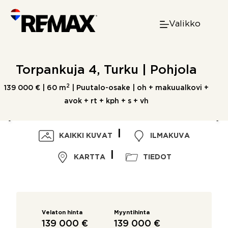
Skip
to
Valikko
content
Torpankuja 4, Turku | Pohjola
2
139 000 € |
60 m
| Puutalo-osake | oh + makuualkovi +
avok + rt + kph + s + vh
KAIKKI KUVAT
ILMAKUVA
KARTTA
TIEDOT
Velaton hinta
Myyntihinta
139 000 €
139 000 €