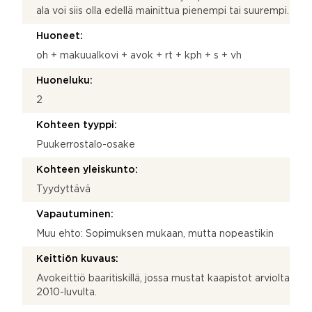
ala voi siis olla edellä mainittua pienempi tai suurempi.
Huoneet:
oh + makuualkovi + avok + rt + kph + s + vh
Huoneluku:
2
Kohteen tyyppi:
Puukerrostalo-osake
Kohteen yleiskunto:
Tyydyttävä
Vapautuminen:
Muu ehto: Sopimuksen mukaan, mutta nopeastikin
Keittiön kuvaus:
Avokeittiö baaritiskillä, jossa mustat kaapistot arviolta
2010-luvulta.