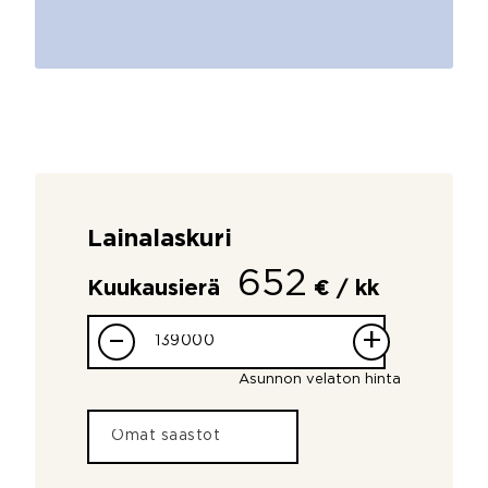
Lainalaskuri
652
Kuukausierä
€ / kk
–
+
Asunnon velaton hinta