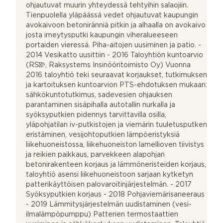
ohjautuvat muurin yhteydessä tehtyihin salaojiin.
Tienpuolella yläpäässä vedet ohjautuvat kaupungin
avokaivoon betoniränniä pitkin ja alhaalla on avokaivo
josta imeytysputki kaupungin viheralueeseen
portaiden vieressä. Piha-aitojen uusiminen ja patio. -
2014 Vesikatto uusittiin - 2016 Taloyhtiön kuntoarvio
(RS¹⁵, Raksystems Insinööritoimisto Oy) Vuonna
2016 taloyhtiö teki seuraavat korjaukset, tutkimuksen
ja kartoituksen kuntoarvion PTS-ehdotuksen mukaan:
sähkökuntotutkimus, sadevesien ohjauksen
parantaminen sisäpihalla autotallin nurkalla ja
syöksyputkien pidennys tarvittavilla osilla,
yläpohjatilan iv-putkistojen ja viemärin tuuletusputken
eristäminen, vesijohtoputkien lämpöeristyksiä
liikehuoneistossa, liikehuoneiston lamellioven tiivistys
ja reikien paikkaus, parvekkeen alapohjan
betonirakenteen korjaus ja lämmöneristeiden korjaus,
taloyhtiö asensi liikehuoneistoon sarjaan kytketyn
patterikäyttöisen palovaroitinjärjestelmän. - 2017
Syöksyputkien korjaus - 2018 Pohjaviemärisaneeraus
- 2019 Lämmitysjärjestelmän uudistaminen (vesi-
ilmalämpöpumppu) Patterien termostaattien