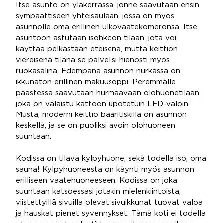
Itse asunto on yläkerrassa, jonne saavutaan ensin
sympaattiseen yhteisaulaan, jossa on myös
asunnolle oma erillinen ulkovaatekomeronsa. Itse
asuntoon astutaan isohkoon tilaan, jota voi
käyttää pelkästään eteisenä, mutta keittiön
viereisenä tilana se palvelisi hienosti myös
ruokasalina. Edempänä asunnon nurkassa on
ikkunaton erillinen makuusoppi. Peremmälle
päästessä saavutaan hurmaavaan olohuonetilaan,
joka on valaistu kattoon upotetuin LED-valoin.
Musta, moderni keittiö baaritiskillä on asunnon
keskellä, ja se on puoliksi avoin olohuoneen
suuntaan.
Kodissa on tilava kylpyhuone, sekä todella iso, oma
sauna! Kylpyhuoneesta on käynti myös asunnon
erilliseen vaatehuoneeseen. Kodissa on joka
suuntaan katsoessasi jotakin mielenkiintoista,
viistettyillä sivuilla olevat sivuikkunat tuovat valoa
ja hauskat pienet syvennykset. Tämä koti ei todella