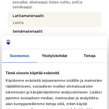
pesuallas, allaskaappi, bidee-suihku, peili ja
seinäkaappi
Lattiamateriaalit:
Laatta
Seinämateriaalit:
Kaakeli
Asunnossa sauna:
Kyllä
Suostumus
Yksityiskohdat
Tietoja
Saunan lisätiedot:
Tilava tunnelmallinen oma, iso sauna.
Tämä sivusto käyttää evästeitä
Kiuas:
Käytämme evästeitä tarjoamamme sisällön ja mainosten
Sähkökiuas
räätälöimiseen, sosiaalisen median ominaisuuksien
tukemiseen ja kävijämäärämme analysoimiseen. Lisäksi
Lattiamateriaalit:
jaamme sosiaalisen median, mainosalan ja analytiikka-
Laatta
alan kumppaneillemme tietoja siitä, miten käytät