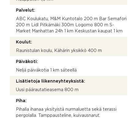
Palvelut:
ABC Koulukatu, M&M Kuntotalo 200 m Bar Semafori
200 m Lidl Pitkämäki 300m Logomo 800 m S-
Market Manhattan 24h 1 km Keskustan kaupat 1 km
Koulut:
Raunistulan koulu, Kähärin yksikkö 400 m
Päiväkoti:
Neljä päiväkotia 1 km säteellä
Lisätietoja liikenneyhteyksistä:
Uusi päärautatieasema 800 m
Piha:
Pihalla ihanaa yksityistä nurmaluetta sekä terassi
pergolalla. Tamppausteline, kuivausnarut.