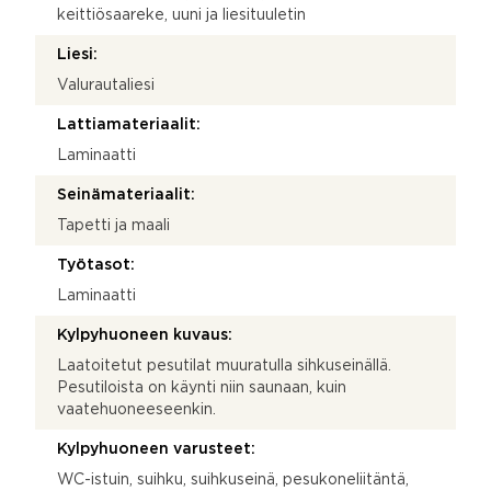
keittiösaareke, uuni ja liesituuletin
Liesi:
Valurautaliesi
Lattiamateriaalit:
Laminaatti
Seinämateriaalit:
Tapetti ja maali
Työtasot:
Laminaatti
Kylpyhuoneen kuvaus:
Laatoitetut pesutilat muuratulla sihkuseinällä.
Pesutiloista on käynti niin saunaan, kuin
vaatehuoneeseenkin.
Kylpyhuoneen varusteet:
WC-istuin, suihku, suihkuseinä, pesukoneliitäntä,