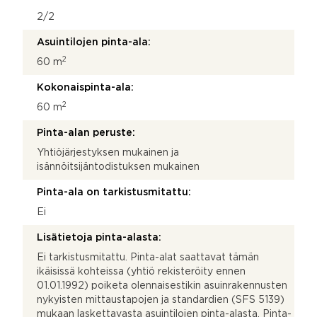
2/2
Asuintilojen pinta-ala:
2
60 m
Kokonaispinta-ala:
2
60 m
Pinta-alan peruste:
Yhtiöjärjestyksen mukainen ja
isännöitsijäntodistuksen mukainen
Pinta-ala on tarkistusmitattu:
Ei
Lisätietoja pinta-alasta:
Ei tarkistusmitattu. Pinta-alat saattavat tämän
ikäisissä kohteissa (yhtiö rekisteröity ennen
01.01.1992) poiketa olennaisestikin asuinrakennusten
nykyisten mittaustapojen ja standardien (SFS 5139)
mukaan laskettavasta asuintilojen pinta-alasta. Pinta-