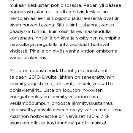
mukaan keskustan pohjoisosassa. Radan yli pääsee
näppärästi jalan uutta siltaa pitkin keskustan
rientojen ääreen ja Logomo ja juna-asema ovatkin
aivan nurkan takana. Silti sijainti Juhannuskadun
päädyssä tuntuu, kuin olisit lähes maaseudulla
konsanaan. Yhtiöllä on kiva ja yksityinen nurmipiha
terassilla ja pergolalla, jota asukkaat hoitavat
yhdessä. Pihalla on myös vanha yhtiön omistama
varastorakennus.
Yhtiö on upeasti hoidattanut ja kunnostanut
taloaan, 2010-luvulta lähtien on saneerattu niin
lämmitysjärjestelmä, julkisivut, sokkeli, vesikatto,
pohjaviemärit... Lista on loputon! Nykyisen
energiatehokkaan lämmitysmuodon ilma-
vesilämpöpumpun johdosta lämmityskustannus,
joka sisältyy vastikkeeseen pysyy varsin maltillisena.
Asunnon hoitovastike on vaivaiset 180 € / kk
asumisen ollessa käytännössä puoli-ilmaista!