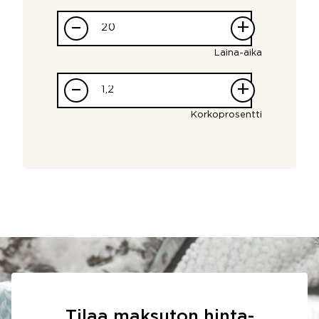
–
+
Laina-aika
–
+
Korkoprosentti
Tilaa maksuton hinta-