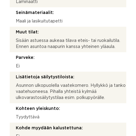
Laminaatti
Seinämateriaalit:
Maali ja lasikuitutapetti
Muut tilat:
Sisään astuessa aukeaa tilava eteis- tai ruokailutila.
Ennen asuntoa naapurin kanssa yhteinen yläaula.
Parveke:
Ei
Lisätietoja säilytystiloista:
Asunnon ulkopuolella vaatekomero. Hyllykkö ja tanko
vaatehuoneesa. Pihalla yhteistä kylmää
ulkovarastosäilytystilaa esim. polkupyörälle.
Kohteen yleiskunto:
Tyydyttävä
Kohde myydään kalustettuna: