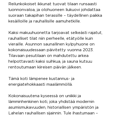
Reilunkokoiset ikkunat tuovat tilaan runsaasti
luonnonvaloa, ja olohuoneen liukuovi johdattaa
suoraan takapihan terassille – täydellinen paikka
kesäilloille ja rauhallisille aamuhetkille.
Kaksi makuuhuonetta tarjoavat selkeästi rajatut,
rauhalliset tilat niin perheelle, etätyölle kuin
vieraille. Asunnon saunallinen kylpyhuone on
kokonaisuudessaan päivitetty vuonna 2023.
Tilavaan pesutilaan on mahdutettu arkea
helpottavasti kaksi suihkua, ja sauna kutsuu
rentoutumaan kiireisen päivän jälkeen.
Tämä koti lämpenee kustannus- ja
energiatehokkaasti maalämmöllä.
Kokonaisuutena kyseessä on uniikki ja
lämminhenkinen koti, joka yhdistää modernin
asumismukavuuden, historiallisen ympäristön ja
Lahelan rauhallisen sijainnin. Tule ihastumaan –