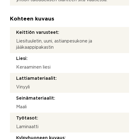
Kohteen kuvaus
Keittiön varusteet:
Liesituuletin, uuni, astianpesukone ja
jääkaappipakastin
Liesi:
Keraaminen liesi
Lattiamateriaalit:
Vinyyli
Seinämateriaalit:
Maali
Työtasot:
Laminaatti
Kylpyhuoneen kuvaus: