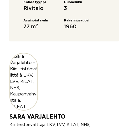
Kohdetyyppi
Huoneluku
Rivitalo
3
Asuinpinta-ala
Rakennusvuosi
2
77 m
1960
SARA VARJALEHTO
Kiinteistönvälittäjä LKV, LVV, KiLAT, NHS,