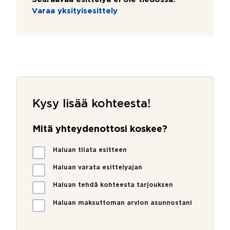
Varaa yksityisesittely
Kysy lisää kohteesta!
Mitä yhteydenottosi koskee?
M
Haluan tilata esitteen
i
t
Haluan varata esittelyajan
ä
Haluan tehdä kohteesta tarjouksen
y
h
Haluan maksuttoman arvion asunnostani
t
e
y