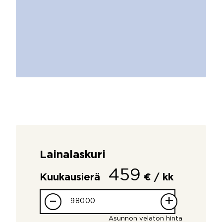
Lainalaskuri
459
Kuukausierä
€ / kk
–
+
Asunnon velaton hinta