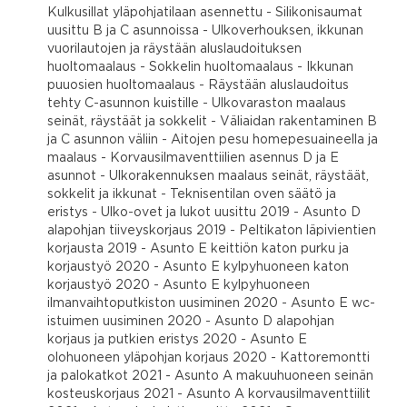
Kulkusillat yläpohjatilaan asennettu - Silikonisaumat
uusittu B ja C asunnoissa - Ulkoverhouksen, ikkunan
vuorilautojen ja räystään aluslaudoituksen
huoltomaalaus - Sokkelin huoltomaalaus - Ikkunan
puuosien huoltomaalaus - Räystään aluslaudoitus
tehty C-asunnon kuistille - Ulkovaraston maalaus
seinät, räystäät ja sokkelit - Väliaidan rakentaminen B
ja C asunnon väliin - Aitojen pesu homepesuaineella ja
maalaus - Korvausilmaventtiilien asennus D ja E
asunnot - Ulkorakennuksen maalaus seinät, räystäät,
sokkelit ja ikkunat - Teknisentilan oven säätö ja
eristys - Ulko-ovet ja lukot uusittu 2019 - Asunto D
alapohjan tiiveyskorjaus 2019 - Peltikaton läpivientien
korjausta 2019 - Asunto E keittiön katon purku ja
korjaustyö 2020 - Asunto E kylpyhuoneen katon
korjaustyö 2020 - Asunto E kylpyhuoneen
ilmanvaihtoputkiston uusiminen 2020 - Asunto E wc-
istuimen uusiminen 2020 - Asunto D alapohjan
korjaus ja putkien eristys 2020 - Asunto E
olohuoneen yläpohjan korjaus 2020 - Kattoremontti
ja palokatkot 2021 - Asunto A makuuhuoneen seinän
kosteuskorjaus 2021 - Asunto A korvausilmaventtiilit