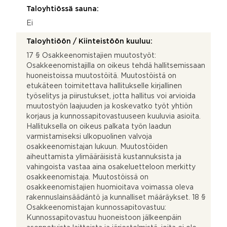
Taloyhtiössä sauna:
Ei
Taloyhtiöön / Kiinteistöön kuuluu:
17 § Osakkeenomistajien muutostyöt:
Osakkeenomistajilla on oikeus tehdä hallitsemissaan
huoneistoissa muutostöitä. Muutostöistä on
etukäteen toimitettava hallitukselle kirjallinen
työselitys ja piirustukset, jotta hallitus voi arvioida
muutostyön laajuuden ja koskevatko työt yhtiön
korjaus ja kunnossapitovastuuseen kuuluvia asioita.
Hallituksella on oikeus palkata työn laadun
varmistamiseksi ulkopuolinen valvoja
osakkeenomistajan lukuun. Muutostöiden
aiheuttamista ylimääräisistä kustannuksista ja
vahingoista vastaa aina osakeluetteloon merkitty
osakkeenomistaja. Muutostöissä on
osakkeenomistajien huomioitava voimassa oleva
rakennuslainsäädäntö ja kunnalliset määräykset. 18 §
Osakkeenomistajan kunnossapitovastuu:
Kunnossapitovastuu huoneistoon jälkeenpäin