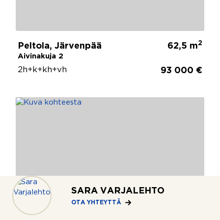
2
Peltola, Järvenpää
62,5 m
Aivinakuja 2
2h+k+kh+vh
93 000 €
SARA VARJALEHTO
OTA YHTEYTTÄ