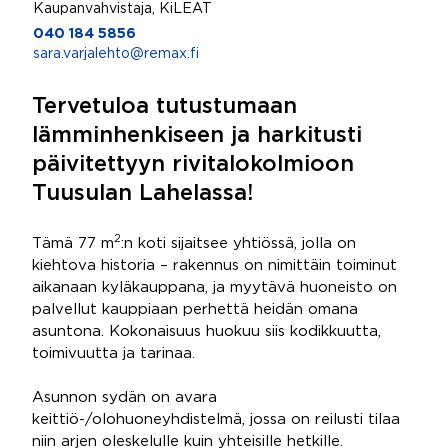
Kaupanvahvistaja, KiLEAT
040 184 5856
sara.varjalehto@remax.fi
Tervetuloa tutustumaan
lämminhenkiseen ja harkitusti
päivitettyyn rivitalokolmioon
Tuusulan Lahelassa!
2
Tämä 77 m
:n koti sijaitsee yhtiössä, jolla on
kiehtova historia – rakennus on nimittäin toiminut
aikanaan kyläkauppana, ja myytävä huoneisto on
palvellut kauppiaan perhettä heidän omana
asuntona. Kokonaisuus huokuu siis kodikkuutta,
toimivuutta ja tarinaa.
Asunnon sydän on avara
keittiö-/olohuoneyhdistelmä, jossa on reilusti tilaa
niin arjen oleskelulle kuin yhteisille hetkille.