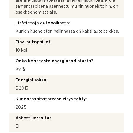
asennetuista laitteista ja järjestelmistä, joita ei ole
samantasoisena asennettu muihin huoneistoihin, on
osakkeenomistajalla.
Lisätietoja autopaikasta:
Kunkin huoneiston hallinnassa on kaksi autopaikkaa.
Piha-autopaikat:
10 kpl
Onko kohteesta energiatodistusta?:
Kyllä
Energialuokka:
D2013
Kunnossapitotarveselvitys tehty:
2025
Asbestikartoitus:
Ei