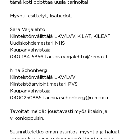
tämä koti odottaa uusia tarinoita!
Myynti, esittelyt, lisätiedot:
Sara Varjalehto
Kiinteistönvälittäjä LKV/LVV, KiLAT, KiLEAT
Uudiskohdemestari NHS
Kaupanvahvistaja
040 184 5856 tai sara.varjalehto@remax.fi
Nina Schönberg
Kiinteistönvälittäjä LKV/LVV
Kiinteistöarviointimestari PVS
Kaupanvahvistaja
0400250885 tai nina.schonberg@remax.fi
Tavoitat meidät joustavasti myös iltaisin ja
viikonloppuisin.
Suunnitteletko oman asuntosi myyntiä ja haluat
asunnollesi laajan näkyvyyden? Pyydä meidät