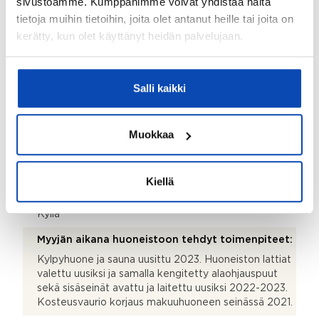
sivustoamme. Kumppanimme voivat yhdistää näitä
Parveke:
tietoja muihin tietoihin, joita olet antanut heille tai joita on
Ei
kerätty, kun olet käyttänyt heidän palvelujaan.
Terassi:
Kyllä
Salli kaikki
Kohteen säilytystilat:
Kylmä ulkovarasto
Muokkaa
Kohteessa on satelliittiantenni:
Ei
Kiellä
Taloyhtiössä on antenni:
Kyllä
Myyjän aikana huoneistoon tehdyt toimenpiteet:
Kylpyhuone ja sauna uusittu 2023. Huoneiston lattiat
valettu uusiksi ja samalla kengitetty alaohjauspuut
sekä sisäseinät avattu ja laitettu uusiksi 2022-2023.
Kosteusvaurio korjaus makuuhuoneen seinässä 2021.