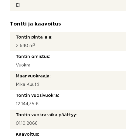
Ei
Tontti ja kaavoitus
Tontin pinta-ala:
2
2 640 m
Tontin omistus:
Vuokra
Maanvuokraaja:
Mika Kuutti
Tontin vuosivuokra:
12 144,35 €
Tontin vuokra-aika päättyy:
01.10.2066
Kaavoitus: