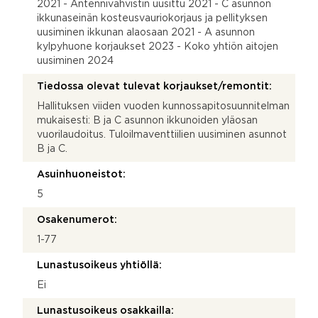
2021 - Antennivahvistin uusittu 2021 - C asunnon
ikkunaseinän kosteusvauriokorjaus ja pellityksen
uusiminen ikkunan alaosaan 2021 - A asunnon
kylpyhuone korjaukset 2023 - Koko yhtiön aitojen
uusiminen 2024
Tiedossa olevat tulevat korjaukset/remontit:
Hallituksen viiden vuoden kunnossapitosuunnitelman
mukaisesti: B ja C asunnon ikkunoiden yläosan
vuorilaudoitus. Tuloilmaventtiilien uusiminen asunnot
B ja C.
Asuinhuoneistot:
5
Osakenumerot:
1-77
Lunastusoikeus yhtiöllä:
Ei
Lunastusoikeus osakkailla: