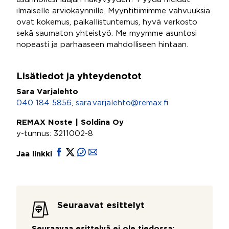
ilmaiselle arviokäynnille. Myyntitiimimme vahvuuksia
ovat kokemus, paikallistuntemus, hyvä verkosto
sekä saumaton yhteistyö. Me myymme asuntosi
nopeasti ja parhaaseen mahdolliseen hintaan.
Lisätiedot ja yhteydenotot
Sara Varjalehto
040 184 5856
,
sara.varjalehto@remax.fi
REMAX Noste | Soldina Oy
y-tunnus: 3211002-8
Jaa linkki
Seuraavat esittelyt
Seuraavaa esittelyä ei ole tiedossa: