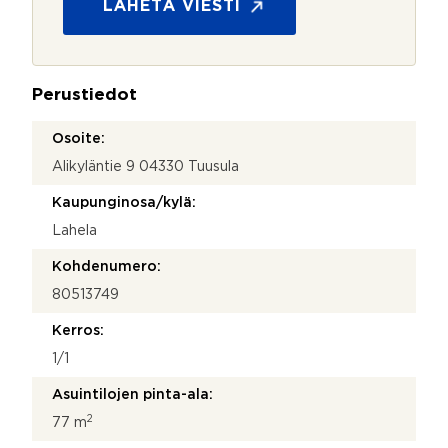
s
LÄHETÄ VIESTI
k
u
ö
o
p
j
o
a
s
Perustiedot
*
t
i
Osoite:
*
Alikyläntie 9 04330 Tuusula
Kaupunginosa/kylä:
Lahela
Kohdenumero:
80513749
Kerros:
1/1
Asuintilojen pinta-ala:
2
77 m