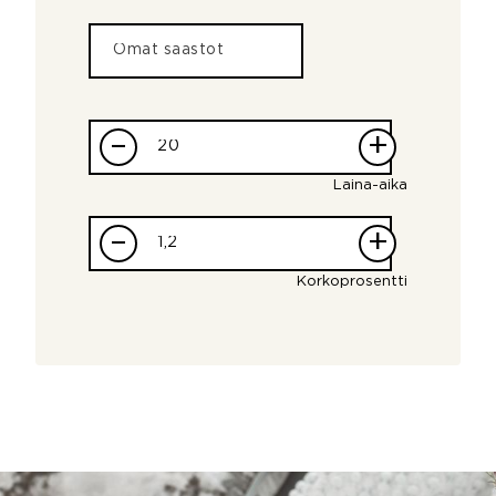
–
+
Laina-aika
–
+
Korkoprosentti