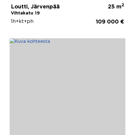
2
Loutti, Järvenpää
25 m
Vihtakatu 19
1h+kt+ph
109 000 €