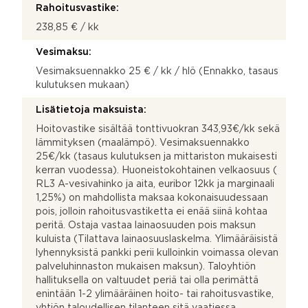
Rahoitusvastike:
238,85 € / kk
Vesimaksu:
Vesimaksuennakko 25 € / kk / hlö (Ennakko, tasaus
kulutuksen mukaan)
Lisätietoja maksuista:
Hoitovastike sisältää tonttivuokran 343,93€/kk sekä
lämmityksen (maalämpö). Vesimaksuennakko
25€/kk (tasaus kulutuksen ja mittariston mukaisesti
kerran vuodessa). Huoneistokohtainen velkaosuus (
RL3 A-vesivahinko ja aita, euribor 12kk ja marginaali
1,25%) on mahdollista maksaa kokonaisuudessaan
pois, jolloin rahoitusvastiketta ei enää siinä kohtaa
peritä. Ostaja vastaa lainaosuuden pois maksun
kuluista (Tilattava lainaosuuslaskelma. Ylimääräisistä
lyhennyksistä pankki perii kulloinkin voimassa olevan
palveluhinnaston mukaisen maksun). Taloyhtiön
hallituksella on valtuudet periä tai olla perimättä
enintään 1-2 ylimääräinen hoito- tai rahoitusvastike,
yhtiön taloudellisen tilanteen sitä vaatiessa.