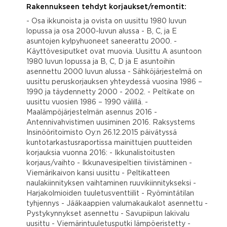
Rakennukseen tehdyt korjaukset/remontit:
- Osa ikkunoista ja ovista on uusittu 1980 luvun
lopussa ja osa 2000-luvun alussa - B, C, ja E
asuntojen kylpyhuoneet saneerattu 2000. -
Käyttövesiputket ovat muovia. Uusittu A asuntoon
1980 luvun lopussa ja B, C, D ja E asuntoihin
asennettu 2000 luvun alussa - Sähköjärjestelmä on
uusittu peruskorjauksen yhteydessä vuosina 1986 –
1990 ja täydennetty 2000 - 2002. - Peltikate on
uusittu vuosien 1986 – 1990 välillä. -
Maalämpöjärjestelmän asennus 2016 -
Antennivahvistimen uusiminen 2016. Raksystems
Insinööritoimisto Oy:n 26.12.2015 päivätyssä
kuntotarkastusraportissa mainittujen puutteiden
korjauksia vuonna 2016: - Ikkunalistoitusten
korjaus/vaihto - Ikkunavesipeltien tiivistäminen -
Viemärikaivon kansi uusittu - Peltikatteen
naulakiinnityksen vaihtaminen ruuvikiinnitykseksi -
Harjakolmioiden tuuletusventtiilit - Ryömintätilan
tyhjennys - Jääkaappien valumakaukalot asennettu -
Pystykynnykset asennettu - Savupiipun lakivalu
uusittu - Viemärintuuletusputki lämpöeristetty -