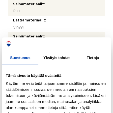
Seinämateriaalit:
Puu
Lattiamateriaalit:
Vinyyli
Seinämateriaalit:
Maali ja tapetti
Makuuhuoneiden lukumäärä:
Suostumus
Yksityiskohdat
Tietoja
2
Lattiamateriaalit:
Tämä sivusto käyttää evästeitä
Laminaatti
Käytämme evästeitä tarjoamamme sisällön ja mainosten
Seinämateriaalit:
räätälöimiseen, sosiaalisen median ominaisuuksien
Maali
tukemiseen ja kävijämäärämme analysoimiseen. Lisäksi
jaamme sosiaalisen median, mainosalan ja analytiikka-
Takkatiedot:
alan kumppaneillemme tietoja siitä, miten käytät
Ei takkaa