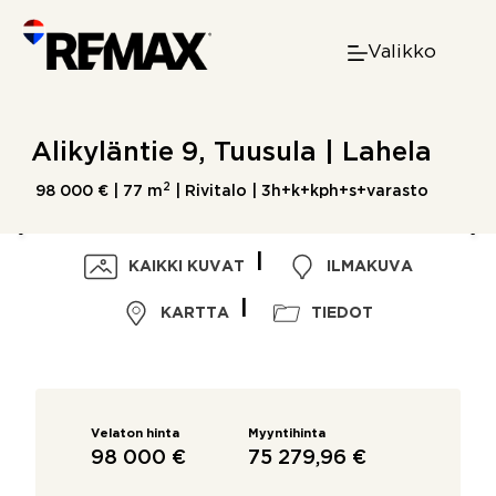
Skip
to
Valikko
content
Alikyläntie 9, Tuusula | Lahela
2
98 000 € |
77 m
| Rivitalo | 3h+k+kph+s+varasto
KAIKKI KUVAT
ILMAKUVA
KARTTA
TIEDOT
Velaton hinta
Myyntihinta
98 000 €
75 279,96 €