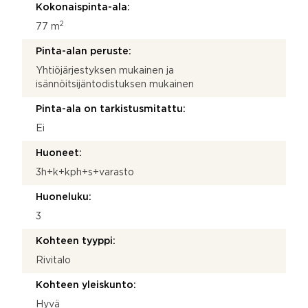
Kokonaispinta-ala:
2
77 m
Pinta-alan peruste:
Yhtiöjärjestyksen mukainen ja
isännöitsijäntodistuksen mukainen
Pinta-ala on tarkistusmitattu:
Ei
Huoneet:
3h+k+kph+s+varasto
Huoneluku:
3
Kohteen tyyppi:
Rivitalo
Kohteen yleiskunto:
Hyvä