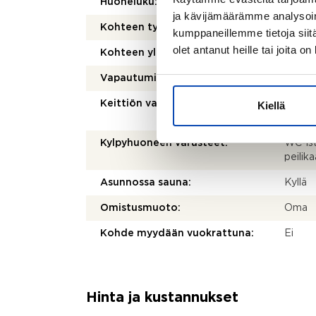
Huoneluku:
4
ja kävijämäärämme analysoim
Kohteen tyyppi:
Parita
kumppaneillemme tietoja siitä
olet antanut heille tai joita o
Kohteen yleiskunto:
Tyydy
Vapautuminen:
Heti
Keittiön varusteet:
Jääkaa
Kiellä
kaapis
Kylpyhuoneen varusteet:
WC-ist
peilika
Asunnossa sauna:
Kyllä
Omistusmuoto:
Oma
Kohde myydään vuokrattuna:
Ei
Hinta ja kustannukset