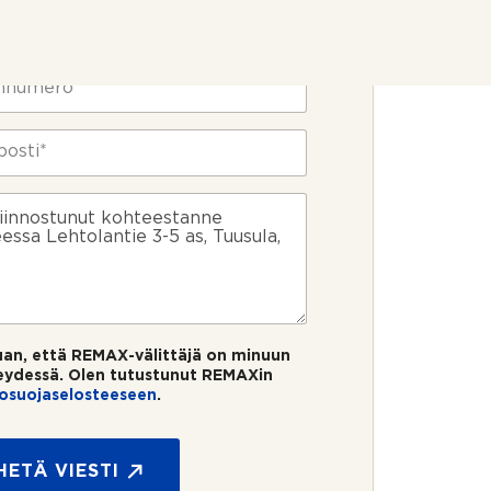
uan, että REMAX-välittäjä on minuun
eydessä. Olen tutustunut REMAXin
tosuojaselosteeseen
.
HETÄ VIESTI