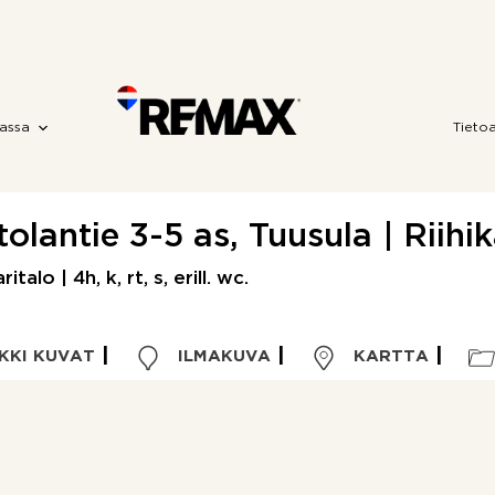
assa
Tieto
olantie 3-5 as, Tuusula | Riihik
ritalo | 4h, k, rt, s, erill. wc.
KKI KUVAT
ILMAKUVA
KARTTA
Kohdetyyppi