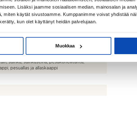
iseen. Lisäksi jaamme sosiaalisen median, mainosalan ja analy
lo
, miten käytät sivustoamme. Kumppanimme voivat yhdistää näitä t
n kerätty, kun olet käyttänyt heidän palvelujaan.
ttävä
ppipakastin, liesituuletin, astianpesukone ja
Muokkaa
tot
uin, suihku, suihkuseinä, pesukoneliitäntä,
appi, pesuallas ja allaskaappi