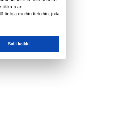
tiikka-alan
ietoja muihin tietoihin, joita
Salli kaikki