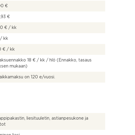
00 €
,93 €
50 € / kk
/ kk
 € / kk
ksuennakko 18 € / kk / hlö (Ennakko, tasaus
uksen mukaan)
ikkamaksu on 120 e/vuosi.
ppipakastin, liesituuletin, astianpesukone ja
tot