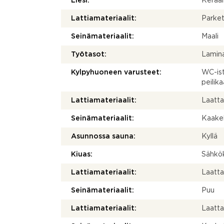
Liesi:
Keraam
Lattiamateriaalit:
Parket
Seinämateriaalit:
Maali
Työtasot:
Lamina
Kylpyhuoneen varusteet:
WC-ist
peilika
Lattiamateriaalit:
Laatt
Seinämateriaalit:
Kaakel
Asunnossa sauna:
Kyllä
Kiuas:
Sähkö
Lattiamateriaalit:
Laatt
Seinämateriaalit:
Puu
Lattiamateriaalit:
Laatt