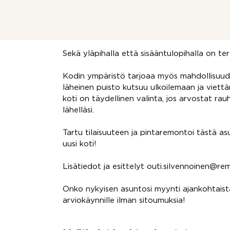
Lämmitysjärjestelmänä on kaukolämpö, joten
Helteisinä kesäpäivinä viilennyksestä huole
Sekä yläpihalla että sisääntulopihalla on ter
Kodin ympäristö tarjoaa myös mahdollisuude
läheinen puisto kutsuu ulkoilemaan ja viet
koti on täydellinen valinta, jos arvostat rau
lähelläsi.
Tartu tilaisuuteen ja pintaremontoi tästä a
uusi koti!
Lisätiedot ja esittelyt outi.silvennoinen@r
Onko nykyisen asuntosi myynti ajankohtaista
arviokäynnille ilman sitoumuksia!