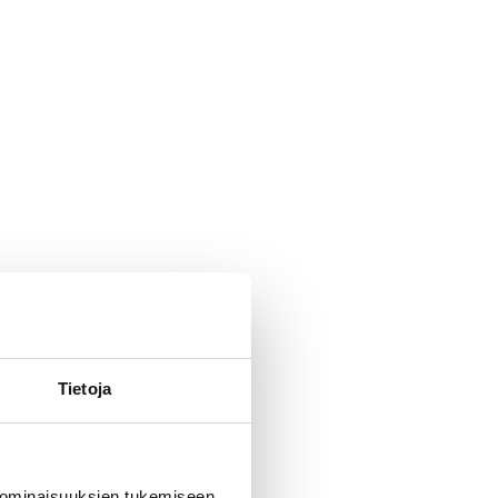
Tietoja
 ominaisuuksien tukemiseen