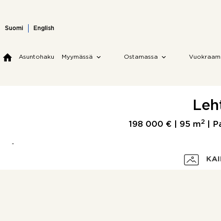
Skip
to
content
Suomi
English
Asuntohaku
Myymässä
Ostamassa
Vuokraam
Leht
2
198 000 € |
95 m
| Pa
KAI
Velaton hinta
Myyntihinta