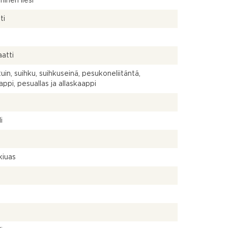
inen liesi
ti
atti
uin, suihku, suihkuseinä, pesukoneliitäntä,
appi, pesuallas ja allaskaappi
a
i
kiuas
a
a