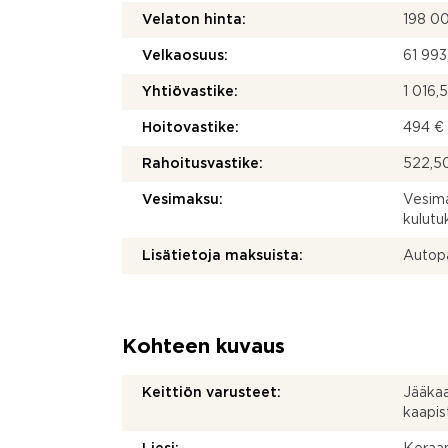
Velaton hinta:
198 0
Velkaosuus:
61 993
Yhtiövastike:
1 016,
Hoitovastike:
494 € 
Rahoitusvastike:
522,50
Vesimaksu:
Vesima
kulut
Lisätietoja maksuista:
Autopa
Kohteen kuvaus
Keittiön varusteet:
Jääkaa
kaapis