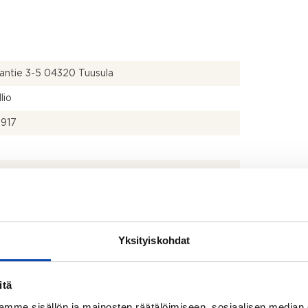
antie 3-5 04320 Tuusula
llio
917
ärjestyksen mukainen ja isännöitsijäntodistuksen
nen
Yksityiskohdat
itä
t, s, erill. wc.
mme sisällön ja mainosten räätälöimiseen, sosiaalisen median