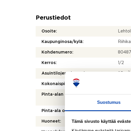
Perustiedot
Osoite:
Lehtol
Kaupunginosa/kylä:
Riihika
Kohdenumero:
80487
Kerros:
1/2
2
Asuintilojen pinta-ala:
95 m
2
Kokonaispinta-ala:
95 m
Pinta-alan peruste:
Yhtiöj
mukai
Suostumus
Pinta-ala on tarkistusmitattu:
Ei
Tämä sivusto käyttää eväste
Huoneet:
4h, k, r
Käytämme evästeitä tarjoama