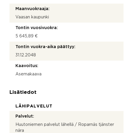
Maanvuokraaja:
Vaasan kaupunki
Tontin vuosivuokra:
5 645,89 €
Tontin vuokra-aika päättyy:
31.12.2048
Kaavoitus:
Asemakaava
Lisätiedot
LÄHIPALVELUT
Palvelut:
Huutoniemen palvelut lähellä / Roparnäs tjänster
nära