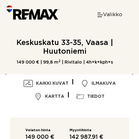
Skip
to
Valikko
content
Keskuskatu 33-35, Vaasa |
Huutoniemi
2
149 000 € |
99,8 m
| Rivitalo | 4h+k+kph+s
KAIKKI KUVAT
ILMAKUVA
KARTTA
TIEDOT
Velaton hinta
Myyntihinta
149 000 €
142 987,91 €