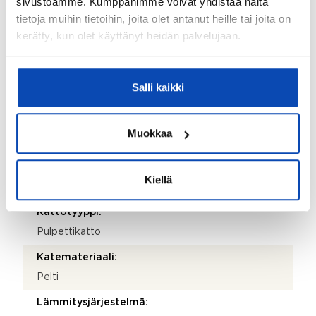
sivustoamme. Kumppanimme voivat yhdistää näitä
jyrki.leppilahti@gmail.com
tietoja muihin tietoihin, joita olet antanut heille tai joita on
Puhelinnumero:
kerätty, kun olet käyttänyt heidän palvelujaan.
0400-565572
Isännöitsijäntodistuksen päivämäärä:
Salli kaikki
01.06.2026
Valmistumisvuosi:
Muokkaa
1967
Rakennus- ja pintamateriaalit:
Kiellä
Puu
Kattotyyppi:
Pulpettikatto
Katemateriaali:
Pelti
Lämmitysjärjestelmä: