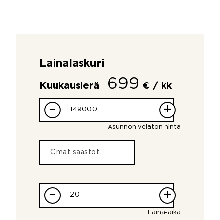
Lainalaskuri
699
Kuukausierä
€ / kk
–
+
Asunnon velaton hinta
–
+
Laina-aika