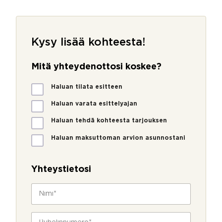
Kysy lisää kohteesta!
Mitä yhteydenottosi koskee?
M
Haluan tilata esitteen
i
t
Haluan varata esittelyajan
ä
Haluan tehdä kohteesta tarjouksen
y
h
Haluan maksuttoman arvion asunnostani
t
e
y
Yhteystietosi
d
e
N
n
i
o
m
t
i
P
t