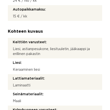
24 € / hlö / kk
Autopaikkamaksu:
15 € / kk
Kohteen kuvaus
Keittiön varusteet:
Liesi, astianpesukone, liesituuletin, jääkaappi ja
erillinen pakastin
Liesi:
Keraaminen liesi
Lattiamateriaalit:
Laminaatti
Seinämateriaalit:
Maali
Kylpyhuoneen varusteet: