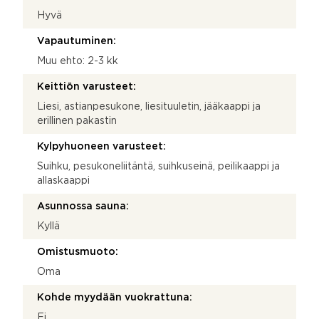
Hyvä
Vapautuminen:
Muu ehto: 2-3 kk
Keittiön varusteet:
Liesi, astianpesukone, liesituuletin, jääkaappi ja
erillinen pakastin
Kylpyhuoneen varusteet:
Suihku, pesukoneliitäntä, suihkuseinä, peilikaappi ja
allaskaappi
Asunnossa sauna:
Kyllä
Omistusmuoto:
Oma
Kohde myydään vuokrattuna:
Ei