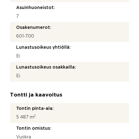
Asuinhuoneistot:
7
Osakenumerot:
601-700
Lunastusoikeus yhtiöllä:
Ei
Lunastusoikeus osakkailla:
Ei
Tontti ja kaavoitus
Tontin pinta-ala:
2
5 487 m
Tontin omistus:
Vuokra