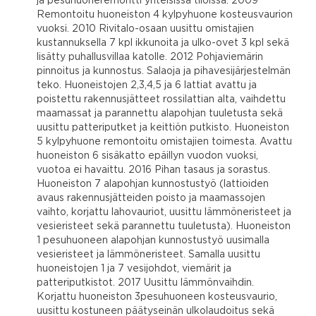
ja pesuhuoneremontti yhteisissä tiloissa. 2009
Remontoitu huoneiston 4 kylpyhuone kosteusvaurion
vuoksi. 2010 Rivitalo-osaan uusittu omistajien
kustannuksella 7 kpl ikkunoita ja ulko-ovet 3 kpl sekä
lisätty puhallusvillaa katolle. 2012 Pohjaviemärin
pinnoitus ja kunnostus. Salaoja ja pihavesijärjestelmän
teko. Huoneistojen 2,3,4,5 ja 6 lattiat avattu ja
poistettu rakennusjätteet rossilattian alta, vaihdettu
maamassat ja parannettu alapohjan tuuletusta sekä
uusittu patteriputket ja keittiön putkisto. Huoneiston
5 kylpyhuone remontoitu omistajien toimesta. Avattu
huoneiston 6 sisäkatto epäillyn vuodon vuoksi,
vuotoa ei havaittu. 2016 Pihan tasaus ja sorastus.
Huoneiston 7 alapohjan kunnostustyö (lattioiden
avaus rakennusjätteiden poisto ja maamassojen
vaihto, korjattu lahovauriot, uusittu lämmöneristeet ja
vesieristeet sekä parannettu tuuletusta). Huoneiston
1 pesuhuoneen alapohjan kunnostustyö uusimalla
vesieristeet ja lämmöneristeet. Samalla uusittu
huoneistojen 1 ja 7 vesijohdot, viemärit ja
patteriputkistot. 2017 Uusittu lämmönvaihdin.
Korjattu huoneiston 3pesuhuoneen kosteusvaurio,
uusittu kostuneen päätyseinän ulkolaudoitus sekä