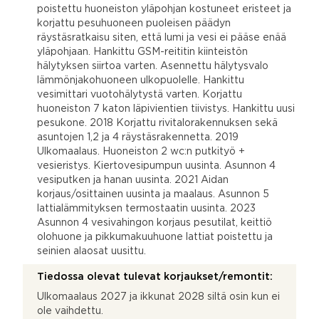
poistettu huoneiston yläpohjan kostuneet eristeet ja
korjattu pesuhuoneen puoleisen päädyn
räystäsratkaisu siten, että lumi ja vesi ei pääse enää
yläpohjaan. Hankittu GSM-reititin kiinteistön
hälytyksen siirtoa varten. Asennettu hälytysvalo
lämmönjakohuoneen ulkopuolelle. Hankittu
vesimittari vuotohälytystä varten. Korjattu
huoneiston 7 katon läpivientien tiivistys. Hankittu uusi
pesukone. 2018 Korjattu rivitalorakennuksen sekä
asuntojen 1,2 ja 4 räystäsrakennetta. 2019
Ulkomaalaus. Huoneiston 2 wc:n putkityö +
vesieristys. Kiertovesipumpun uusinta. Asunnon 4
vesiputken ja hanan uusinta. 2021 Aidan
korjaus/osittainen uusinta ja maalaus. Asunnon 5
lattialämmityksen termostaatin uusinta. 2023
Asunnon 4 vesivahingon korjaus pesutilat, keittiö
olohuone ja pikkumakuuhuone lattiat poistettu ja
seinien alaosat uusittu.
Tiedossa olevat tulevat korjaukset/remontit:
Ulkomaalaus 2027 ja ikkunat 2028 siltä osin kun ei
ole vaihdettu.