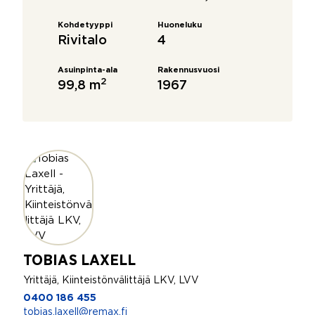
Kohdetyyppi
Huoneluku
Rivitalo
4
Asuinpinta-ala
Rakennusvuosi
2
99,8 m
1967
TOBIAS LAXELL
Yrittäjä, Kiinteistönvälittäjä LKV, LVV
0400 186 455
tobias.laxell@remax.fi