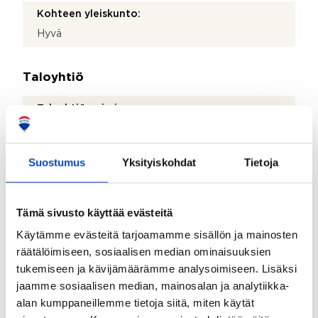
Kohteen yleiskunto:
Hyvä
Taloyhtiö
Taloyhtiön nimi:
Asunto Oy Keskuskatu 33-35 - Bostads Ab
Centralgatan 33-35
Suostumus
Yksityiskohdat
Tietoja
Taloyhtiön Y-tunnus:
0183864-9
Tämä sivusto käyttää evästeitä
Kiinteistönhoidosta vastaa:
Käytämme evästeitä tarjoamamme sisällön ja mainosten
Asukkaat
räätälöimiseen, sosiaalisen median ominaisuuksien
Isännöitsijän nimi:
tukemiseen ja kävijämäärämme analysoimiseen. Lisäksi
Jyrki Leppilahti
jaamme sosiaalisen median, mainosalan ja analytiikka-
alan kumppaneillemme tietoja siitä, miten käytät
Sähköposti: