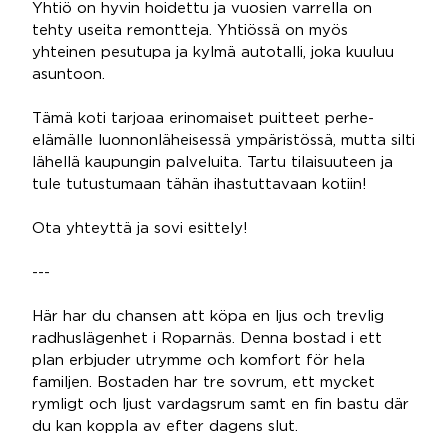
Yhtiö on hyvin hoidettu ja vuosien varrella on
tehty useita remontteja. Yhtiössä on myös
yhteinen pesutupa ja kylmä autotalli, joka kuuluu
asuntoon.
Tämä koti tarjoaa erinomaiset puitteet perhe-
elämälle luonnonläheisessä ympäristössä, mutta silti
lähellä kaupungin palveluita. Tartu tilaisuuteen ja
tule tutustumaan tähän ihastuttavaan kotiin!
Ota yhteyttä ja sovi esittely!
---
Här har du chansen att köpa en ljus och trevlig
radhuslägenhet i Roparnäs. Denna bostad i ett
plan erbjuder utrymme och komfort för hela
familjen. Bostaden har tre sovrum, ett mycket
rymligt och ljust vardagsrum samt en fin bastu där
du kan koppla av efter dagens slut.