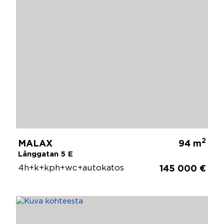
2
MALAX
94 m
Långgatan 5 E
4h+k+kph+wc+autokatos
145 000 €