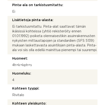
Pinta-ala on tarkistusmitattu:
Ei
Lisätietoja pinta-alasta:
Ei tarkistusmitattu. Pinta-alat saattavat tämän
ikäisissä kohteissa (yhtiö rekisteröity ennen
01.01.1992) poiketa olennaisestikin asuinrakennusten
nykyisten mittaustapojen ja standardien (SFS 5139)
mukaan laskettavasta asuintilojen pinta-alasta. Pinta-
ala voi siis olla edellä mainittua pienempi tai suurempi.
Huoneet:
4h+k+kph+s
Huoneluku:
4
Kohteen tyyppi:
Rivitalo
Kohteen yleiskunto: