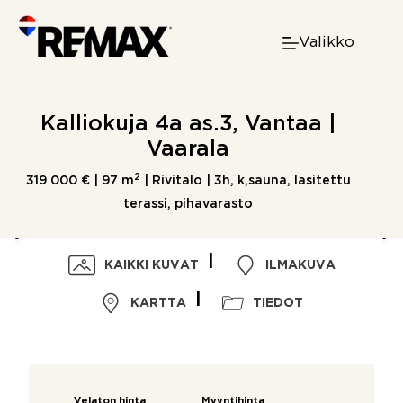
Skip
to
Valikko
content
Kalliokuja 4a as.3, Vantaa |
Vaarala
2
319 000 € |
97 m
| Rivitalo | 3h, k,sauna, lasitettu
terassi, pihavarasto
KAIKKI KUVAT
ILMAKUVA
KARTTA
TIEDOT
Velaton hinta
Myyntihinta