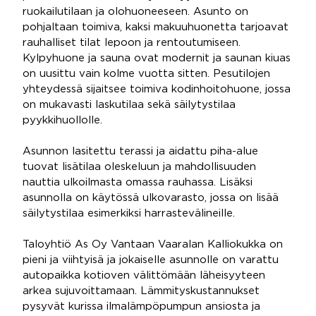
ruokailutilaan ja olohuoneeseen. Asunto on
pohjaltaan toimiva, kaksi makuuhuonetta tarjoavat
rauhalliset tilat lepoon ja rentoutumiseen.
Kylpyhuone ja sauna ovat modernit ja saunan kiuas
on uusittu vain kolme vuotta sitten. Pesutilojen
yhteydessä sijaitsee toimiva kodinhoitohuone, jossa
on mukavasti laskutilaa sekä säilytystilaa
pyykkihuollolle.
Asunnon lasitettu terassi ja aidattu piha-alue
tuovat lisätilaa oleskeluun ja mahdollisuuden
nauttia ulkoilmasta omassa rauhassa. Lisäksi
asunnolla on käytössä ulkovarasto, jossa on lisää
säilytystilaa esimerkiksi harrastevälineille.
Taloyhtiö As Oy Vantaan Vaaralan Kalliokukka on
pieni ja viihtyisä ja jokaiselle asunnolle on varattu
autopaikka kotioven välittömään läheisyyteen
arkea sujuvoittamaan. Lämmityskustannukset
pysyvät kurissa ilmalämpöpumpun ansiosta ja