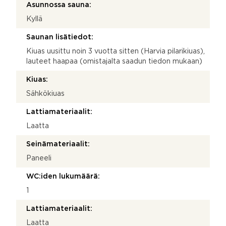
Asunnossa sauna:
Kyllä
Saunan lisätiedot:
Kiuas uusittu noin 3 vuotta sitten (Harvia pilarikiuas),
lauteet haapaa (omistajalta saadun tiedon mukaan)
Kiuas:
Sähkökiuas
Lattiamateriaalit:
Laatta
Seinämateriaalit:
Paneeli
WC:iden lukumäärä:
1
Lattiamateriaalit:
Laatta