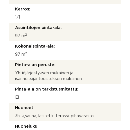
o
s
Kerros:
u
o
1/1
j
Asuintilojen pinta-ala:
a
2
97 m
Kokonaispinta-ala:
2
97 m
Pinta-alan peruste:
Yhtiöjärjestyksen mukainen ja
isännöitsijäntodistuksen mukainen
Pinta-ala on tarkistusmitattu:
Ei
Huoneet:
3h, k,sauna, lasitettu terassi, pihavarasto
Huoneluku: