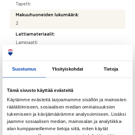
Tapetti
Makuuhuoneiden lukumäärä:
2
Lattiamateriaalit:
Laminaatti
Seinämateriaalit:
Maali
Suostumus
Yksityiskohdat
Tietoja
Takkatiedot:
Varaava takka
Tämä sivusto käyttää evästeitä
Terassi:
Käytämme evästeitä tarjoamamme sisällön ja mainosten
Kyllä
räätälöimiseen, sosiaalisen median ominaisuuksien
Lisätietoja terassista:
tukemiseen ja kävijämäärämme analysoimiseen. Lisäksi
Lasitettu, lasitus osakkaan vastuulla.
jaamme sosiaalisen median, mainosalan ja analytiikka-
alan kumppaneillemme tietoja siitä, miten käytät
Seinämateriaalien kuvaus ja lisätiedot: