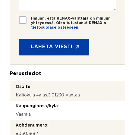
r
t
i
o
i
*
*
T
Haluan, että REMAX-välittäjä on minuun
i
yhteydessä. Olen tutustunut REMAXin
tietosuojaselosteeseen
.
e
y
t
h
o
t
s
LÄHETÄ VIESTI
e
u
y
o
d
j
e
a
n
Perustiedot
*
o
t
Osoite:
t
Kalliokuja 4a as.3 01230 Vantaa
o
s
Kaupunginosa/kylä:
i
T
Vaarala
i
e
Kohdenumero:
t
80505882