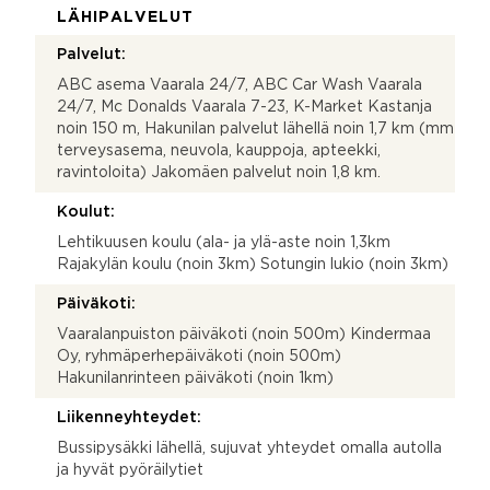
LÄHIPALVELUT
Palvelut:
ABC asema Vaarala 24/7, ABC Car Wash Vaarala
24/7, Mc Donalds Vaarala 7-23, K-Market Kastanja
noin 150 m, Hakunilan palvelut lähellä noin 1,7 km (mm
terveysasema, neuvola, kauppoja, apteekki,
ravintoloita) Jakomäen palvelut noin 1,8 km.
Koulut:
Lehtikuusen koulu (ala- ja ylä-aste noin 1,3km
Rajakylän koulu (noin 3km) Sotungin lukio (noin 3km)
Päiväkoti:
Vaaralanpuiston päiväkoti (noin 500m) Kindermaa
Oy, ryhmäperhepäiväkoti (noin 500m)
Hakunilanrinteen päiväkoti (noin 1km)
Liikenneyhteydet:
Bussipysäkki lähellä, sujuvat yhteydet omalla autolla
ja hyvät pyöräilytiet