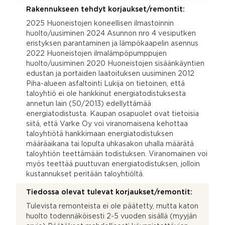
Rakennukseen tehdyt korjaukset/remontit:
2025 Huoneistojen koneellisen ilmastoinnin
huolto/uusiminen 2024 Asunnon nro 4 vesiputken
eristyksen parantaminen ja lämpökaapelin asennus
2022 Huoneistojen ilmalämpöpumppujen
huolto/uusiminen 2020 Huoneistojen sisäänkäyntien
edustan ja portaiden laatoituksen uusiminen 2012
Piha-alueen asfaltointi Lukija on tietoinen, että
taloyhtiö ei ole hankkinut energiatodistuksesta
annetun lain (50/2013) edellyttämää
energiatodistusta. Kaupan osapuolet ovat tietoisia
siitä, että Varke Oy voi viranomaisena kehottaa
taloyhtiötä hankkimaan energiatodistuksen
määräaikana tai lopulta uhkasakon uhalla määrätä
taloyhtiön teettämään todistuksen. Viranomainen voi
myös teettää puuttuvan energiatodistuksen, jolloin
kustannukset peritään taloyhtiöltä.
Tiedossa olevat tulevat korjaukset/remontit:
Tulevista remonteista ei ole päätetty, mutta katon
huolto todennäköisesti 2-5 vuoden sisällä (myyjän