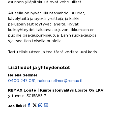
asunnon ylläpitokulut ovat kohtuulliset.
Alueella on hyvät liikuntamahdollisuudet,
kävelyteitä ja pyöräilyreittejä, ja kaikki
peruspalvelut löytyvät läheltä. Hyvät
kulkuyhteydet takaavat sujuvan liikkumisen eri
puolille pääkaupunkiseutua. Lähin ruokakauppa
sijaitsee tien toisella puolella.
Tartu tilaisuuteen ja tee tästä kodista uusi kotisi!
Lisätiedot ja yhteydenotot
Helena Sellmer
0400 247 061
,
helena.sellmer@remax.fi
REMAX Loiste | Kiinteistönvälitys Loiste Oy LKV
y-tunnus: 3015883-7
Jaa linkki