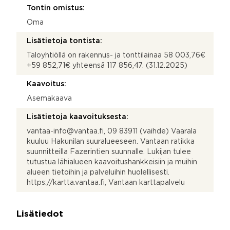
Tontin omistus:
Oma
Lisätietoja tontista:
Taloyhtiöllä on rakennus- ja tonttilainaa 58 003,76€
+59 852,71€ yhteensä 117 856,47. (31.12.2025)
Kaavoitus:
Asemakaava
Lisätietoja kaavoituksesta:
vantaa-info@vantaa.fi, 09 83911 (vaihde) Vaarala
kuuluu Hakunilan suuralueeseen. Vantaan ratikka
suunnitteilla Fazerintien suunnalle. Lukijan tulee
tutustua lähialueen kaavoitushankkeisiin ja muihin
alueen tietoihin ja palveluihin huolellisesti.
https://kartta.vantaa.fi, Vantaan karttapalvelu
Lisätiedot