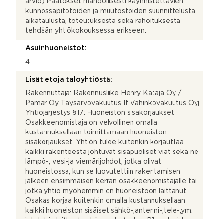
arvio) Päätökset mahdollisesti käynnistettävien
kunnossapitotöiden ja muutostöiden suunnittelusta,
aikataulusta, toteutuksesta sekä rahoituksesta
tehdään yhtiökokouksessa erikseen.
Asuinhuoneistot:
4
Lisätietoja taloyhtiöstä:
Rakennuttaja: Rakennusliike Henry Kataja Oy /
Pamar Oy Täysarvovakuutus If Vahinkovakuutus Oyj
Yhtiöjärjestys §17: Huoneiston sisäkorjaukset
Osakkeenomistaja on velvollinen omalla
kustannuksellaan toimittamaan huoneiston
sisäkorjaukset. Yhtiön tulee kuitenkin korjauttaa
kaikki rakenteesta johtuvat sisäpuoliset viat sekä ne
lämpö-, vesi-ja viemärijohdot, jotka olivat
huoneistossa, kun se luovutettiin rakentamisen
jälkeen ensimmäisen kerran osakkeenomistajalle tai
jotka yhtiö myöhemmin on huoneistoon laittanut.
Osakas korjaa kuitenkin omalla kustannuksellaan
kaikki huoneiston sisäiset sähkö-,antenni-,tele-,ym.