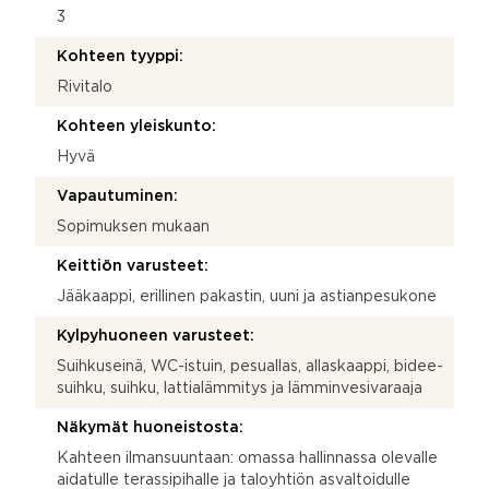
3
Kohteen tyyppi:
Rivitalo
Kohteen yleiskunto:
Hyvä
Vapautuminen:
Sopimuksen mukaan
Keittiön varusteet:
Jääkaappi, erillinen pakastin, uuni ja astianpesukone
Kylpyhuoneen varusteet:
Suihkuseinä, WC-istuin, pesuallas, allaskaappi, bidee-
suihku, suihku, lattialämmitys ja lämminvesivaraaja
Näkymät huoneistosta:
Kahteen ilmansuuntaan: omassa hallinnassa olevalle
aidatulle terassipihalle ja taloyhtiön asvaltoidulle