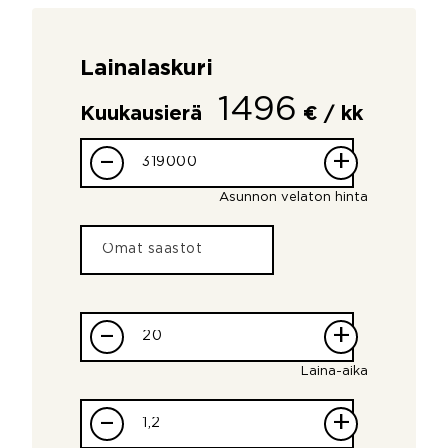
Lainalaskuri
1496
Kuukausierä
€ / kk
–
+
Asunnon velaton hinta
–
+
Laina-aika
–
+