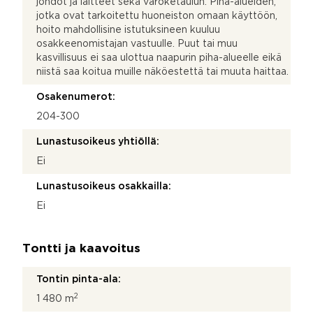
johdot ja laitteet sekä varoketaulun. Piha-alueiden,
jotka ovat tarkoitettu huoneiston omaan käyttöön,
hoito mahdollisine istutuksineen kuuluu
osakkeenomistajan vastuulle. Puut tai muu
kasvillisuus ei saa ulottua naapurin piha-alueelle eikä
niistä saa koitua muille näköestettä tai muuta haittaa.
Osakenumerot:
204-300
Lunastusoikeus yhtiöllä:
Ei
Lunastusoikeus osakkailla:
Ei
Tontti ja kaavoitus
Tontin pinta-ala:
2
1 480 m