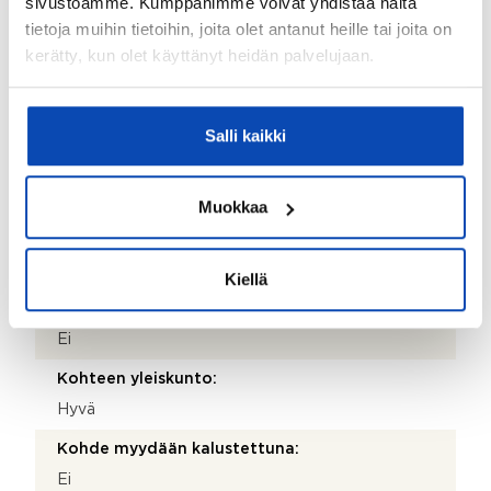
sivustoamme. Kumppanimme voivat yhdistää näitä
Jääkaappiseinäkkeen takaosa
tietoja muihin tietoihin, joita olet antanut heille tai joita on
sisustuspaneloitu/tapetoitu
kerätty, kun olet käyttänyt heidän palvelujaan.
Kohteen säilytystilat:
Seinäkaapit, kaapistot ja kylmä ulkovarasto
Salli kaikki
Lisätietoja säilytystiloista:
Ulkovarasto eristetty, sähköt vedetty, lattiakaivo (ei
tiettävästi vedeneristystä)
Muokkaa
Kohteessa on satelliittiantenni:
Ei
Kiellä
Taloyhtiössä on antenni:
Ei
Kohteen yleiskunto:
Hyvä
Kohde myydään kalustettuna:
Ei