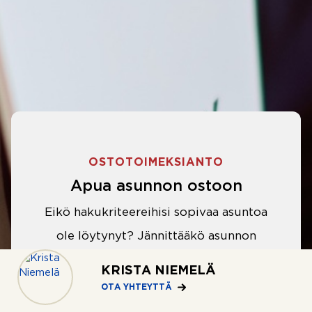
OSTOTOIMEKSIANTO
Apua asunnon ostoon
Eikö hakukriteereihisi sopivaa asuntoa
ole löytynyt? Jännittääkö asunnon
ostotarjouksen tekeminen?
KRISTA NIEMELÄ
Välittäjämme auttavat sinua kaikissa
OTA YHTEYTTÄ
asunnon ostoon liittyvissä asioissa.