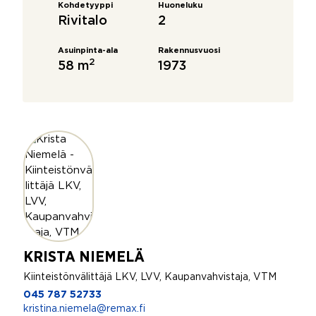
Kohdetyyppi
Huoneluku
Rivitalo
2
Asuinpinta-ala
Rakennusvuosi
2
58 m
1973
KRISTA NIEMELÄ
Kiinteistönvälittäjä LKV, LVV, Kaupanvahvistaja, VTM
045 787 52733
kristina.niemela@remax.fi