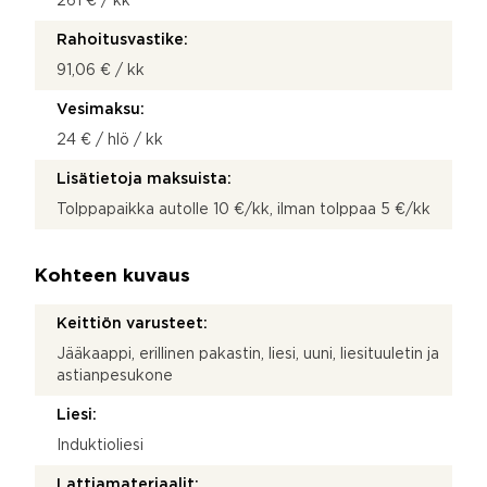
261 € / kk
Rahoitusvastike:
91,06 € / kk
Vesimaksu:
24 € / hlö / kk
Lisätietoja maksuista:
Tolppapaikka autolle 10 €/kk, ilman tolppaa 5 €/kk
Kohteen kuvaus
Keittiön varusteet:
Jääkaappi, erillinen pakastin, liesi, uuni, liesituuletin ja
astianpesukone
Liesi:
Induktioliesi
Lattiamateriaalit: