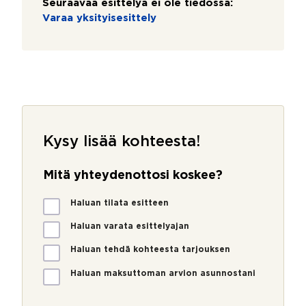
Seuraavaa esittelyä ei ole tiedossa:
Varaa yksityisesittely
Kysy lisää kohteesta!
Mitä yhteydenottosi koskee?
M
Haluan tilata esitteen
i
t
Haluan varata esittelyajan
ä
Haluan tehdä kohteesta tarjouksen
y
h
Haluan maksuttoman arvion asunnostani
t
e
y