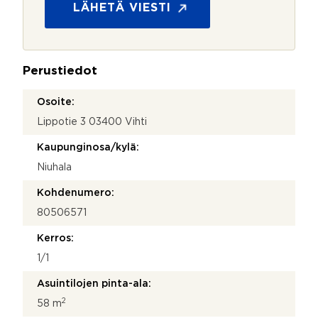
t
s
LÄHETÄ VIESTI
e
u
y
o
d
j
e
a
n
Perustiedot
*
o
t
Osoite:
t
Lippotie 3 03400 Vihti
o
s
Kaupunginosa/kylä:
i
Niuhala
Kohdenumero:
80506571
Kerros:
1/1
Asuintilojen pinta-ala:
2
58 m