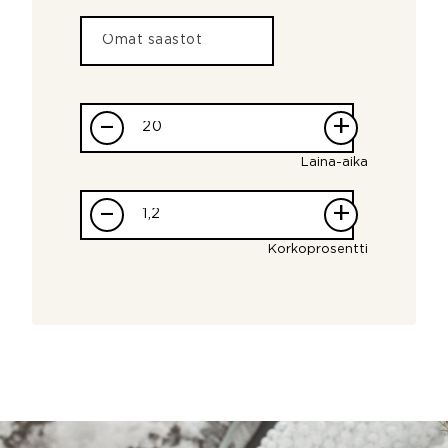
–
+
Laina-aika
–
+
Korkoprosentti