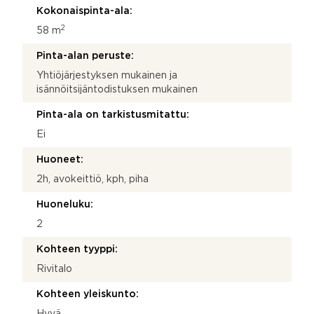
Kokonaispinta-ala:
2
58 m
Pinta-alan peruste:
Yhtiöjärjestyksen mukainen ja
isännöitsijäntodistuksen mukainen
Pinta-ala on tarkistusmitattu:
Ei
Huoneet:
2h, avokeittiö, kph, piha
Huoneluku:
2
Kohteen tyyppi:
Rivitalo
Kohteen yleiskunto:
Hyvä