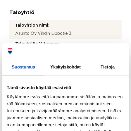
Taloyhtiö
Taloyhtiön nimi:
Asunto Oy Vihdin Lippotie 3
Taloyhtiön Y-tunnus:
2077991-2
Kiinteistötunnus:
Suostumus
Yksityiskohdat
Tietoja
927-427-0002-0120
Kiinteistönhoidosta vastaa:
Tämä sivusto käyttää evästeitä
Asukkaat
Käytämme evästeitä tarjoamamme sisällön ja mainosten
Lisätietoja kiinteistönhoidosta:
räätälöimiseen, sosiaalisen median ominaisuuksien
Lumityöt yhtiössä hoitaa Vetomo Oy
tukemiseen ja kävijämäärämme analysoimiseen. Lisäksi
jaamme sosiaalisen median, mainosalan ja analytiikka-
Isännöitsijätoimisto:
alan kumppaneillemme tietoja siitä, miten käytät
Sp-isännöintipalvelut Oy