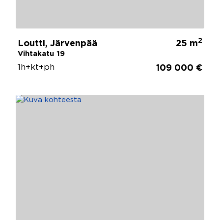
2
Loutti, Järvenpää
25 m
Vihtakatu 19
1h+kt+ph
109 000 €