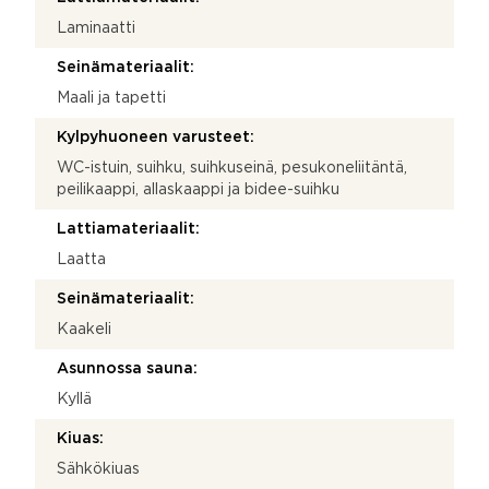
Laminaatti
Seinämateriaalit:
Maali ja tapetti
Kylpyhuoneen varusteet:
WC-istuin, suihku, suihkuseinä, pesukoneliitäntä,
peilikaappi, allaskaappi ja bidee-suihku
Lattiamateriaalit:
Laatta
Seinämateriaalit:
Kaakeli
Asunnossa sauna:
Kyllä
Kiuas:
Sähkökiuas