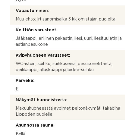
Vapautuminen:
Muu ehto: Irtisanomisaika 3 kk omistajan puolelta
Keittiön varusteet:
Jääkaappi, erillinen pakastin, liesi, uuni, liesituuletin ja
astianpesukone
Kylpyhuoneen varusteet:
WC-istuin, suihku, suihkuseinä, pesukoneliitäntä,
peilikaappi, allaskaappi ja bidee-suihku
Parveke:
Ei
Näkymät huoneistosta:
Makuuhuoneessta avoimet peltonäkymät, takapiha
Lippotien puolelle
Asunnossa sauna:
Kyllä