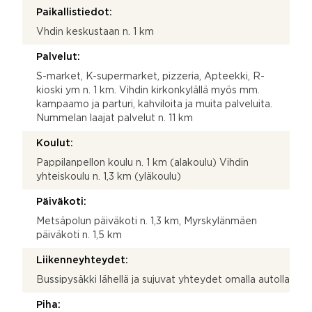
Paikallistiedot:
Vhdin keskustaan n. 1 km
Palvelut:
S-market, K-supermarket, pizzeria, Apteekki, R-
kioski ym n. 1 km. Vihdin kirkonkylällä myös mm.
kampaamo ja parturi, kahviloita ja muita palveluita.
Nummelan laajat palvelut n. 11 km
Koulut:
Pappilanpellon koulu n. 1 km (alakoulu) Vihdin
yhteiskoulu n. 1,3 km (yläkoulu)
Päiväkoti:
Metsäpolun päiväkoti n. 1,3 km, Myrskylänmäen
päiväkoti n. 1,5 km
Liikenneyhteydet:
Bussipysäkki lähellä ja sujuvat yhteydet omalla autolla
Piha: