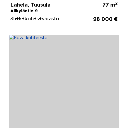
2
Lahela, Tuusula
77 m
Alikyläntie 9
3h+k+kph+s+varasto
98 000 €