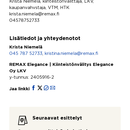
Krista Niemelä, kiinteistönvälittäjä, LKV,
kaupanvahvstaja, VTM, HTK
krista.niemela@remax.fi
04578752733
Lisätiedot ja yhteydenotot
Krista Niemelä
045 787 52733
,
kristina.niemela@remax.fi
REMAX Elegance | Kiinteistönvälitys Elegance
Oy LKV
y-tunnus: 2405916-2
Jaa linkki
Seuraavat esittelyt