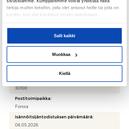
sivustoamme. Kumppanimme voivat yhdistää näitä
Isännöitsijän nimi:
tietoja muihin tietoihin, joita olet antanut heille tai joita on
kerätty, kun olet käyttänyt heidän palvelujaan.
Heidi Sjöman
Sähköposti:
smtp@spisannointipalvelut.fi
Salli kaikki
Puhelinnumero:
102 065 166
Muokkaa
Katuosoite:
Torikatu 6
Kiellä
Postinumero:
30100
Postitoimipaikka:
Forssa
Isännöitsijäntodistuksen päivämäärä:
06.05.2026