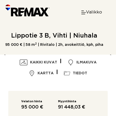
Skip
to
Valikko
content
Lippotie 3 B, Vihti | Niuhala
2
95 000 € |
58 m
| Rivitalo | 2h, avokeittiö, kph, piha
KAIKKI KUVAT
ILMAKUVA
KARTTA
TIEDOT
Velaton hinta
Myyntihinta
95 000 €
91 448,03 €