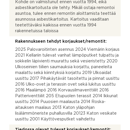
Kohde on valmistunut ennen vuotta 1994, eikä
asbestikartoitusta ole tehty. Mikäli ostaja remontoi
asuntoa, tulee ennen remontin aloittamista teettää
asunnossa asbestikartoitus. Kartoitus vaaditaan
teetettäväksi kaikissa ennen vuotta 1994
rakennetuissa taloissa
Rakennukseen tehdyt korjaukset/remontit:
2025 Palovaroitinten asennus 2024 Viemärin korjaus
2021 Kellariin tulevat vanhat lämpöputket tulpattu ja
sokkelin läpivienti muurattu sekä vesieristetty 2020
Ulkoseinien tiilien saumauksia korjattu, paneeleita
maalattu sekä kiinntyksiä korjattu 2019 Ulkoaidat
uusittu 2017 Pihakäytävät tasoitettu ja pinnat uusittu
2016 Ulko-ovet ja terassin ovet sekä lukitus uusittu
2016 Maalämpö 2016 Korvausilmaventtiilit 2016
Patteriventtiilit 205 Etupuolen terassit 2014 Ikkunat
uusittu 2014 Puuosien maalausta 2014 Roska-
aitauksen maalaus 2013 Katon yläpohjan
lisälämmöneriste puhallusvilla 20123 Katon vesikate
uusittu 2001 Käyttövesputket vaihdettu
Tiedossa olevat tulevat korjaukset/remontit: