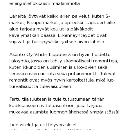
energiatehokkaasti maalämmöllä.
Läheltä löytyvät kaikki arjen palvelut, kuten S-
market, K-supermarket ja apteekki. Lapsiperheille
alue tarjoaa hyvät koulut ja päiväkodit
kävelymatkan päässä. Liikenneyhteydet ovat
sujuvat, ja bussipysäkki sijaitsee aivan lähellä.
Asunto Oy Vihdin Lippotie 3 on hyvin hoidettu
taloyhtiö, jossa on tehty säännöllisesti remontteja,
kuten ikkunoiden uusiminen ja ulko-ovien sekä
terassin ovien uusinta sekä putkiremontti. Tulevat
remontit ovat myös hyvin kartoitettuja, mikä luo
turvallisuutta tulevaisuuteen.
Tartu tilaisuuteen ja tule tutustumaan tähän
kodikkaaseen rivitaloasuntoon, joka tarjoaa
mukavaa asumista luonnonläheisessä ympäristössä!
Tiedustelut ja esittelyvaraukset: