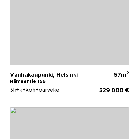
2
Vanhakaupunki, Helsinki
57m
Hämeentie 156
3h+k+kph+parveke
329 000 €