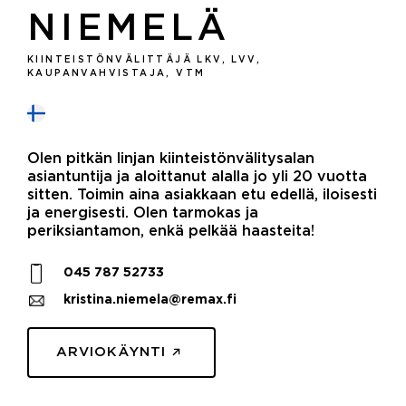
NIEMELÄ
KIINTEISTÖNVÄLITTÄJÄ LKV, LVV,
KAUPANVAHVISTAJA, VTM
Olen pitkän linjan kiinteistönvälitysalan
asiantuntija ja aloittanut alalla jo yli 20 vuotta
sitten. Toimin aina asiakkaan etu edellä, iloisesti
ja energisesti. Olen tarmokas ja
periksiantamon, enkä pelkää haasteita!
045 787 52733
kristina.niemela@remax.fi
ARVIOKÄYNTI