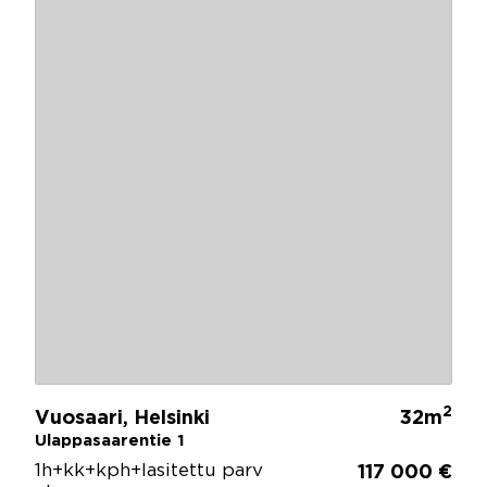
2
Vuosaari, Helsinki
32m
Ulappasaarentie 1
1h+kk+kph+lasitettu parv
117 000 €