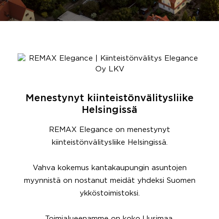
Menestynyt kiinteistönvälitysliike
Helsingissä
REMAX Elegance on menestynyt
kiinteistönvälitysliike Helsingissä.
Vahva kokemus kantakaupungin asuntojen
myynnistä on nostanut meidät yhdeksi Suomen
ykköstoimistoksi.
Toimialueenamme on koko Uusimaa.