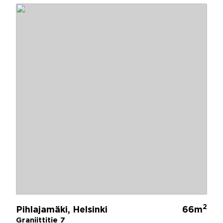
2
Pihlajamäki, Helsinki
66m
Graniittitie 7