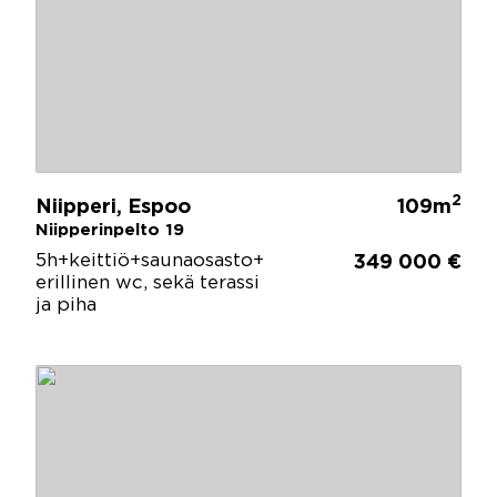
2
Niipperi, Espoo
109m
Niipperinpelto 19
5h+keittiö+saunaosasto+
349 000 €
erillinen wc, sekä terassi
ja piha