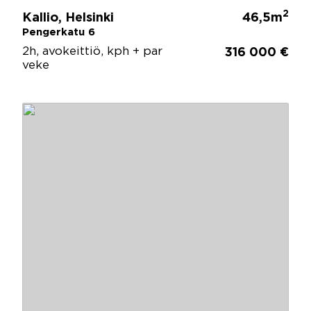
2
Kallio, Helsinki
46,5m
Pengerkatu 6
2h, avokeittiö, kph + par
316 000 €
veke