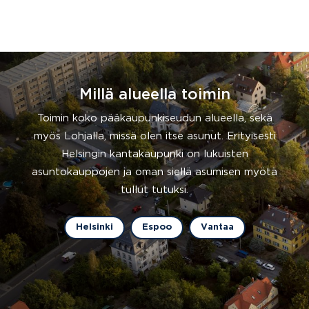
Millä alueella toimin
Toimin koko pääkaupunkiseudun alueella, sekä
myös Lohjalla, missä olen itse asunut. Erityisesti
Helsingin kantakaupunki on lukuisten
asuntokauppojen ja oman siellä asumisen myötä
tullut tutuksi.
Helsinki
Espoo
Vantaa