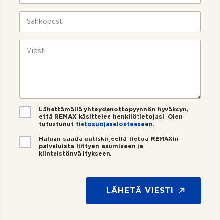
i
s
n
t
S
*
i
ä
n
h
u
k
V
m
ö
i
e
p
e
r
o
s
o
s
t
*
t
i
i
*
V
Lähettämällä yhteydenottopyynnön hyväksyn,
että REMAX käsittelee henkilötietojasi. Olen
a
tutustunut
tietosuojaselosteeseen
.
h
v
U
Haluan saada uutiskirjeellä tietoa REMAXin
i
palveluista liittyen asumiseen ja
u
kiinteistönvälitykseen.
s
t
t
i
u
s
s
k
LÄHETÄ VIESTI
*
i
r
j