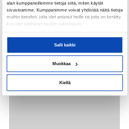
alan kumppaneillemme tietoja siitä, miten käytät
sivustoamme. Kumppanimme voivat yhdistää näitä tietoja
muihin tietoihin, joita olet antanut heille tai joita on kerätty,
kun olet käyttänyt heidän palvelujaan.
Salli kaikki
2
Taka-Töölö, Helsinki
31m
Savilankatu 1
Liiketila
Muokkaa
85 000 €
Kiellä