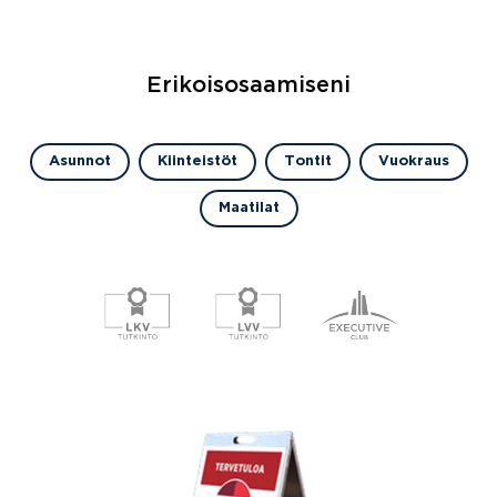
Erikoisosaamiseni
Asunnot
Kiinteistöt
Tontit
Vuokraus
Maatilat