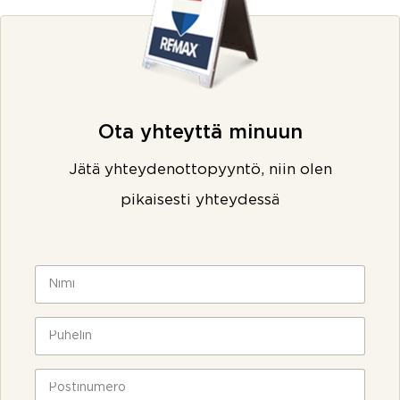
Ota yhteyttä minuun
Jätä yhteydenottopyyntö, niin olen
pikaisesti yhteydessä
N
i
m
i
P
*
u
h
e
P
l
o