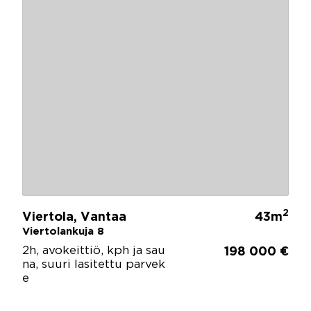
2
Viertola, Vantaa
43m
Viertolankuja 8
2h, avokeittiö, kph ja sau
198 000 €
na, suuri lasitettu parvek
e