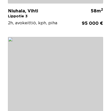
2
Niuhala, Vihti
58m
Lippotie 3
2h, avokeittiö, kph, piha
95 000 €