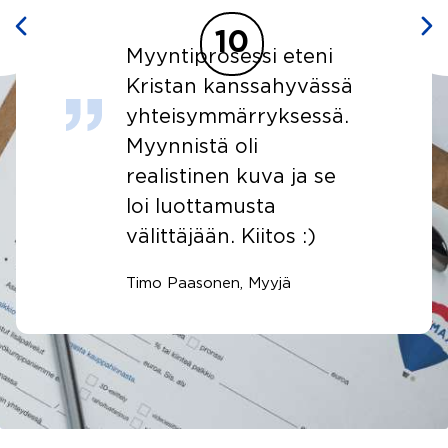
9
ni
Välittäjä oli
ässä
ystävällinen ja
sä.
proaktiivinen.
Esittelyssä tiedot oli
se
hieman vajaat, mutta
osa selvitettiin kyllä
jälkikäteen.
Asiakas