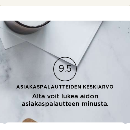
e
9.5
ASIAKASPALAUTTEIDEN KESKIARVO
Alta voit lukea aidon
asiakaspalautteen minusta.