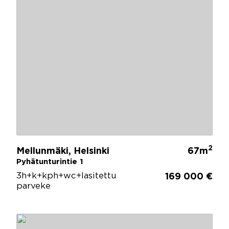
2
Mellunmäki, Helsinki
67m
Pyhätunturintie 1
3h+k+kph+wc+lasitettu
169 000 €
parveke