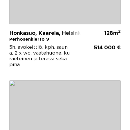
2
Honkasuo, Kaarela, Helsinki
128m
Perhosenkierto 9
5h, avokeittiö, kph, saun
514 000 €
a, 2 x wc, vaatehuone, ku
raeteinen ja terassi sekä
piha