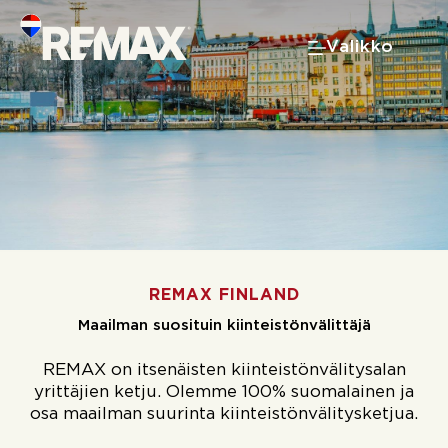
Skip
to
Valikko
content
REMAX FINLAND
Maailman suosituin kiinteistönvälittäjä
REMAX on itsenäisten kiinteistönvälitysalan
yrittäjien ketju. Olemme 100% suomalainen ja
osa maailman suurinta kiinteistönvälitysketjua.