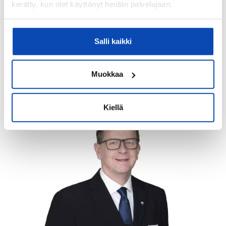
kerätty, kun olet käyttänyt heidän palvelujaan.
+358 20 753 4000
anniina.ukkonen@remax.fi
Salli kaikki
Muokkaa
Koulutus
Kiellä