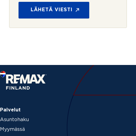
s
s
LÄHETÄ VIESTI
k
*
i
r
j
e
Palvelut
Asuntohaku
Myymässä