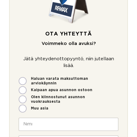
OTA YHTEYTTÄ
Voimmeko olla avuksi?
Jätä yhteydenottopyyntö, niin jutellaan
lisää.
M
Haluan varata maksuttoman
arviokäynnin
i
t
Kaipaan apua asunnon ostoon
e
Olen kiinnostunut asunnon
n
vuokrauksesta
v
Muu asia
o
i
N
m
i
m
m