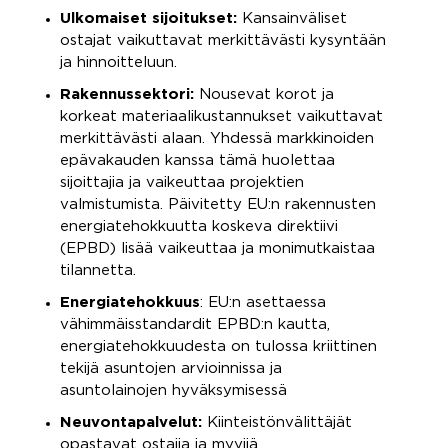
Ulkomaiset sijoitukset:
Kansainväliset
ostajat vaikuttavat merkittävästi kysyntään
ja hinnoitteluun.
Rakennussektori:
Nousevat korot ja
korkeat materiaalikustannukset vaikuttavat
merkittävästi alaan. Yhdessä markkinoiden
epävakauden kanssa tämä huolettaa
sijoittajia ja vaikeuttaa projektien
valmistumista. Päivitetty EU:n rakennusten
energiatehokkuutta koskeva direktiivi
(EPBD) lisää vaikeuttaa ja monimutkaistaa
tilannetta.
Energiatehokkuus
: EU:n asettaessa
vähimmäisstandardit EPBD:n kautta,
energiatehokkuudesta on tulossa kriittinen
tekijä asuntojen arvioinnissa ja
asuntolainojen hyväksymisessä
Neuvontapalvelut:
Kiinteistönvälittäjät
opastavat ostajia ja myyjiä