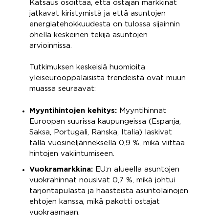
Katsaus osoittaa, että ostajan markkinat
jatkavat kiristymistä ja että asuntojen
energiatehokkuudesta on tulossa sijainnin
ohella keskeinen tekijä asuntojen
arvioinnissa.
Tutkimuksen keskeisiä huomioita
yleiseurooppalaisista ​​trendeistä ovat muun
muassa seuraavat:
Myyntihintojen kehitys:
Myyntihinnat
Euroopan suurissa kaupungeissa (Espanja,
Saksa, Portugali, Ranska, Italia) laskivat
tällä vuosineljänneksellä 0,9 %, mikä viittaa
hintojen vakiintumiseen.
Vuokramarkkina:
EU:n alueella asuntojen
vuokrahinnat nousivat 0,7 %, mikä johtui
tarjontapulasta ja haasteista asuntolainojen
ehtojen kanssa, mikä pakotti ostajat
vuokraamaan.