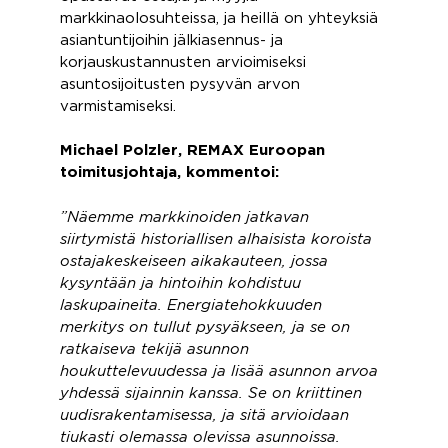
markkinaolosuhteissa, ja heillä on yhteyksiä
asiantuntijoihin jälkiasennus- ja
korjauskustannusten arvioimiseksi
asuntosijoitusten pysyvän arvon
varmistamiseksi.
Michael Polzler, REMAX Euroopan
toimitusjohtaja, kommentoi:
”Näemme markkinoiden jatkavan
siirtymistä historiallisen alhaisista koroista
ostajakeskeiseen aikakauteen, jossa
kysyntään ja hintoihin kohdistuu
laskupaineita. Energiatehokkuuden
merkitys on tullut pysyäkseen, ja se on
ratkaiseva tekijä asunnon
houkuttelevuudessa ja lisää asunnon arvoa
yhdessä sijainnin kanssa. Se on kriittinen
uudisrakentamisessa, ja sitä arvioidaan
tiukasti olemassa olevissa asunnoissa.