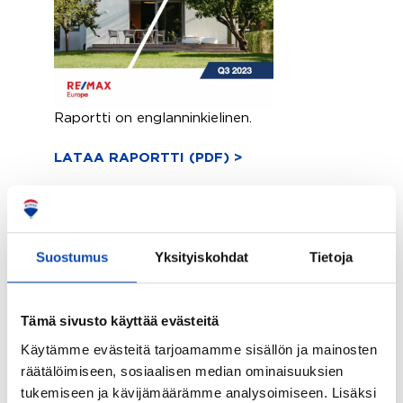
Raportti on englanninkielinen.
LATAA RAPORTTI (PDF) >
Tietoja tutkimuksesta
Suostumus
Yksityiskohdat
Tietoja
Tätä Euroopan asuntomarkkinakatsausta
(neljännesvuosittainen markkinapäivitys Q3
Tämä sivusto käyttää evästeitä
2023) tukevat REMAX Euroopan sisäiset
tiedot sekä Casafarin ulkoiset
Käytämme evästeitä tarjoamamme sisällön ja mainosten
markkinatiedot.
räätälöimiseen, sosiaalisen median ominaisuuksien
tukemiseen ja kävijämäärämme analysoimiseen. Lisäksi
Casafari on asuntomarkkinoiden