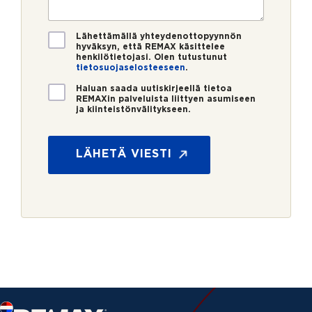
*
t
i
i
*
V
Lähettämällä yhteydenottopyynnön
hyväksyn, että REMAX käsittelee
a
henkilötietojasi. Olen tutustunut
h
tietosuojaselosteeseen
.
v
U
i
Haluan saada uutiskirjeellä tietoa
REMAXin palveluista liittyen asumiseen
u
s
ja kiinteistönvälitykseen.
t
t
P
i
u
u
s
s
h
LÄHETÄ VIESTI
k
*
e
i
l
r
i
j
n
e