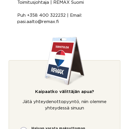
Toimitusjohtaja | REMAX Suomi
Puh +358 400 322232 | Email:
pasi.aalto@remax.fi
Kaipaatko välittäjän apua?
Jätä yhteydenottopyyntö, niin olemme
yhteydessä sinuun
M
Haluan varata maksuttoman