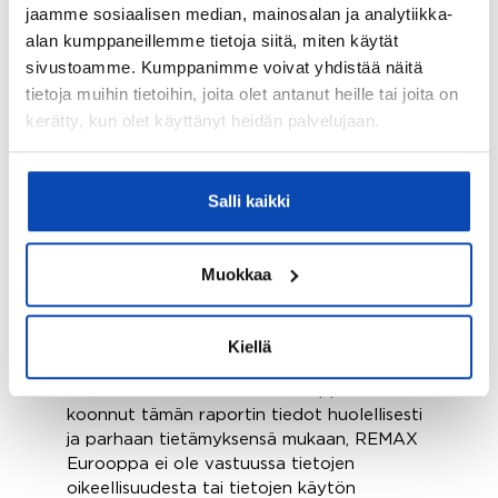
jaamme sosiaalisen median, mainosalan ja analytiikka-
asiantuntijoille tarkoitettu tietokanta, joka
alan kumppaneillemme tietoja siitä, miten käytät
kokoaa ja keskittää kaiken verkossa
sivustoamme. Kumppanimme voivat yhdistää näitä
saatavilla olevan tiedon. Annetut
tietoja muihin tietoihin, joita olet antanut heille tai joita on
näkemykset on johdettu kattavista
kerätty, kun olet käyttänyt heidän palvelujaan.
tiedoista eri puolilta Eurooppaa.
Syvällisemmän ymmärtämisen vuoksi tietyt
tietokohdat on laskettu keskittyen
tiettyihin markkinoihin. Casafari tarjoaa
Salli kaikki
kiinteistönvälitysalalle tekoälyyn ja
koneoppimiseen perustuvan
metahakualustan, joka seuraa, kokoaa ja
Muokkaa
keskittää kaikki verkossa saatavilla olevat
tiedot asunnoista Portugalissa, Espanjassa,
Italiassa, Ranskassa ja Saksassa.
Kiellä
Huomaa: vaikka REMAX Eurooppa on
koonnut tämän raportin tiedot huolellisesti
ja parhaan tietämyksensä mukaan, REMAX
Eurooppa ei ole vastuussa tietojen
oikeellisuudesta tai tietojen käytön