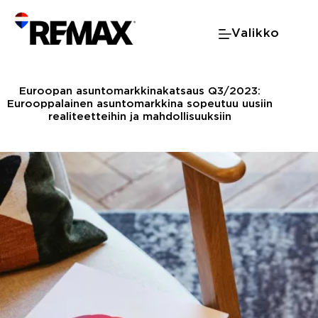
Skip
to
Valikko
content
Euroopan asuntomarkkinakatsaus Q3/2023:
Eurooppalainen asuntomarkkina sopeutuu uusiin
realiteetteihin ja mahdollisuuksiin