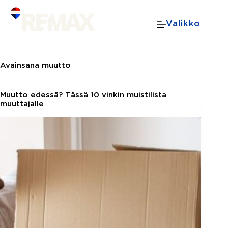
Skip
to
Valikko
content
Avainsana
muutto
Muutto edessä? Tässä 10 vinkin muistilista
muuttajalle