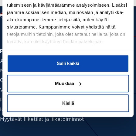
tukemiseen ja kävijämäärämme analysoimiseen. Lisäksi
muistilista
jaamme sosiaalisen median, mainosalan ja analytiikka-
muuttajalle
alan kumppaneillemme tietoja siitä, miten käytät
sivustoamme. Kumppanimme voivat yhdistää näitä
tietoja muihin tietoihin, joita olet antanut heille tai joita on
kerätty, kun olet käyttänyt heidän palvelujaan.
Palvelut
Asuntohaku
Salli kaikki
Myymässä
Ostamassa
Muokkaa
Vuokraamassa
Palveluhinnasto
Kiellä
Ideat ja vinkit
Myytävät liiketilat ja liiketoiminnot