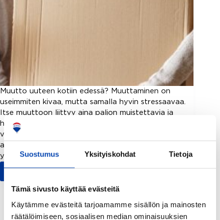
Muutto uuteen kotiin edessä? Muuttaminen on
useimmiten kivaa, mutta samalla hyvin stressaavaa.
Itse muuttoon liittyy aina paljon muistettavia ja
hoidettavia asioita. Listasimme 10 tärkeää asiaa, joilla
vältät muuttostressiä. 1. Tee muuttoilmoitus hyvissä
ajoin Osoitteenmuutos tulee tehdä muuton
Suostumus
Yksityiskohdat
Tietoja
yhteydessä. Tekemällä muuttoilmoituksen…
Read More
Muutto
edessä?
Tämä sivusto käyttää evästeitä
Tässä
Käytämme evästeitä tarjoamamme sisällön ja mainosten
10
räätälöimiseen, sosiaalisen median ominaisuuksien
vinkin