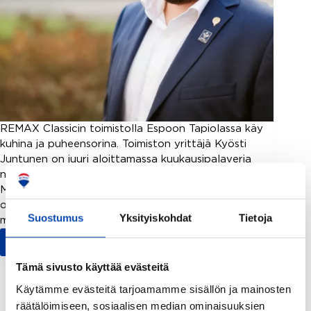
REMAX Classicin toimistolla Espoon Tapiolassa käy
kuhina ja puheensorina. Toimiston yrittäjä Kyösti
Juntunen on juuri aloittamassa kuukausipalaveria
noin 30 huippuvälittäjästä koostuvalle tiimilleen.
Mutta miten tähän on päädytty ja minkälainen on
ollut Kyöstin eli ”Köpän” yrittäjäpolku tähän
Suostumus
Yksityiskohdat
Tietoja
mennessä? Aloittelevasta välittäjästä menestyväksi…
Read More
Yrittäjätarina:
Kyösti
Tämä sivusto käyttää evästeitä
Juntunen
Käytämme evästeitä tarjoamamme sisällön ja mainosten
–
räätälöimiseen, sosiaalisen median ominaisuuksien
Välittäjästä