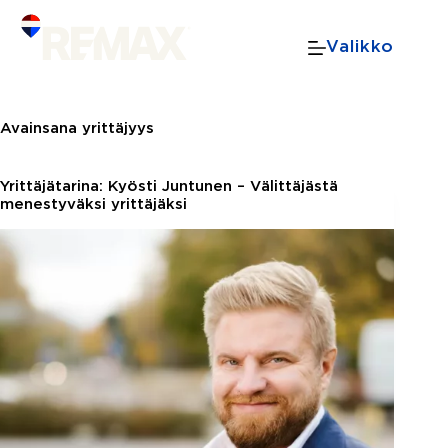
Skip
to
Valikko
content
Avainsana
yrittäjyys
Yrittäjätarina: Kyösti Juntunen – Välittäjästä
menestyväksi yrittäjäksi