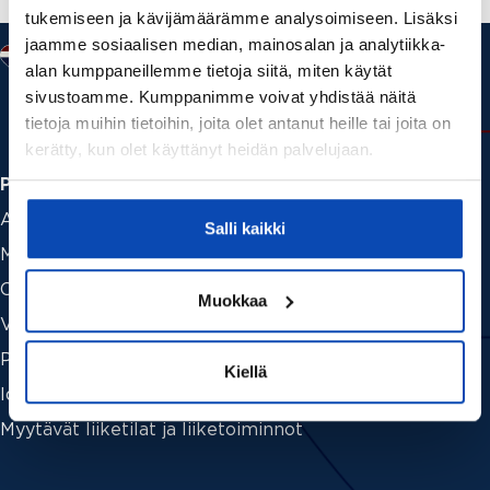
tukemiseen ja kävijämäärämme analysoimiseen. Lisäksi
menestyväksi
jaamme sosiaalisen median, mainosalan ja analytiikka-
yrittäjäksi
alan kumppaneillemme tietoja siitä, miten käytät
sivustoamme. Kumppanimme voivat yhdistää näitä
tietoja muihin tietoihin, joita olet antanut heille tai joita on
kerätty, kun olet käyttänyt heidän palvelujaan.
Palvelut
Asuntohaku
Salli kaikki
Myymässä
Ostamassa
Muokkaa
Vuokraamassa
Palveluhinnasto
Kiellä
Ideat ja vinkit
Myytävät liiketilat ja liiketoiminnot