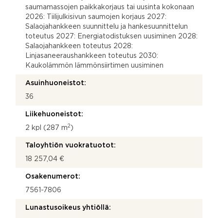
saumamassojen paikkakorjaus tai uusinta kokonaan
2026: Tiilijulkisivun saumojen korjaus 2027:
Salaojahankkeen suunnittelu ja hankesuunnittelun
toteutus 2027: Energiatodistuksen uusiminen 2028:
Salaojahankkeen toteutus 2028:
Linjasaneeraushankkeen toteutus 2030:
Kaukolämmön lämmönsiirtimen uusiminen
Asuinhuoneistot:
36
Liikehuoneistot:
2
2 kpl (287 m
)
Taloyhtiön vuokratuotot:
18 257,04 €
Osakenumerot:
7561-7806
Lunastusoikeus yhtiöllä: