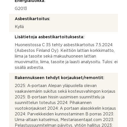
Energialuokka:
G2013
Asbestikartoitus:
Kyllä
Lisätietoja asbestikartoituksesta:
Huoneistossa C 35 tehty asbestikartoitus 7.5.2024
(Asbestos Finland Oy). Keittiön lattian korkkimatto,
liima ja tasoite sekä makuuhuoneen lattian
muovimatto, liima, tasoite ja laasti analysoitu. Tulos: ei
sisällä asbestia.
Rakennukseen tehdyt korjaukset/remontit:
2025: A-portaan Alepan yläpuolella olevan
vaakaviemärin sukitus sekä kosteusvahingon korjaus
2025: B-portaan hissin uusimisen suunnittelu ja
suunnittelun toteutus 2024: Pihakannen
vuotokorjaukset 2024: A portaan alasokkelin korjaus
2024: Parvekkeiden kunnostaminen B porras 2023:
Uima-altaan katselmus, Mestariasentajat.com 2023:
Pelastussuunnitelman päivitys, yhtiön hallitus 2023: