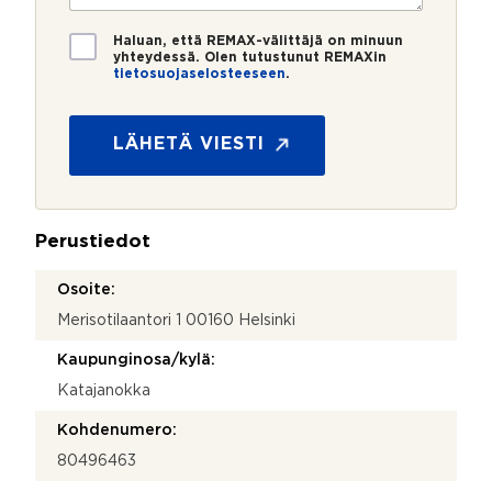
o
i
*
*
*
T
M
Haluan, että REMAX-välittäjä on minuun
i
yhteydessä. Olen tutustunut REMAXin
i
tietosuojaselosteeseen
.
e
t
t
ä
o
*
s
LÄHETÄ VIESTI
u
o
j
a
Perustiedot
*
Osoite:
Merisotilaantori 1 00160 Helsinki
Kaupunginosa/kylä:
Katajanokka
Kohdenumero:
80496463