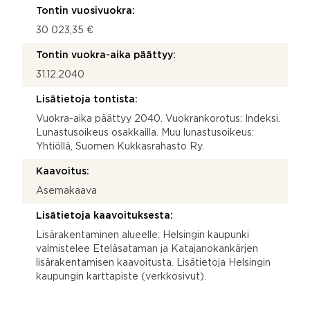
Tontin vuosivuokra:
30 023,35 €
Tontin vuokra-aika päättyy:
31.12.2040
Lisätietoja tontista:
Vuokra-aika päättyy 2040. Vuokrankorotus: Indeksi.
Lunastusoikeus osakkailla. Muu lunastusoikeus:
Yhtiöllä, Suomen Kukkasrahasto Ry.
Kaavoitus:
Asemakaava
Lisätietoja kaavoituksesta:
Lisärakentaminen alueelle: Helsingin kaupunki
valmistelee Eteläsataman ja Katajanokankärjen
lisärakentamisen kaavoitusta. Lisätietoja Helsingin
kaupungin karttapiste (verkkosivut).