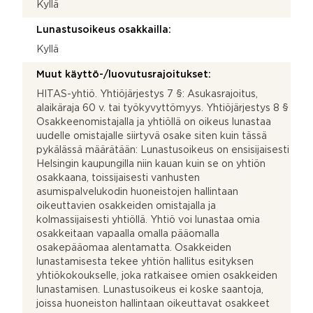
Kyllä
Lunastusoikeus osakkailla:
Kyllä
Muut käyttö-/luovutusrajoitukset:
HITAS-yhtiö. Yhtiöjärjestys 7 §: Asukasrajoitus,
alaikäraja 60 v. tai työkyvyttömyys. Yhtiöjärjestys 8 §
Osakkeenomistajalla ja yhtiöllä on oikeus lunastaa
uudelle omistajalle siirtyvä osake siten kuin tässä
pykälässä määrätään: Lunastusoikeus on ensisijaisesti
Helsingin kaupungilla niin kauan kuin se on yhtiön
osakkaana, toissijaisesti vanhusten
asumispalvelukodin huoneistojen hallintaan
oikeuttavien osakkeiden omistajalla ja
kolmassijaisesti yhtiöllä. Yhtiö voi lunastaa omia
osakkeitaan vapaalla omalla pääomalla
osakepääomaa alentamatta. Osakkeiden
lunastamisesta tekee yhtiön hallitus esityksen
yhtiökokoukselle, joka ratkaisee omien osakkeiden
lunastamisen. Lunastusoikeus ei koske saantoja,
joissa huoneiston hallintaan oikeuttavat osakkeet