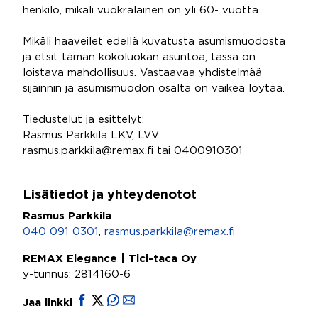
henkilö, mikäli vuokralainen on yli 60- vuotta.
Mikäli haaveilet edellä kuvatusta asumismuodosta
ja etsit tämän kokoluokan asuntoa, tässä on
loistava mahdollisuus. Vastaavaa yhdistelmää
sijainnin ja asumismuodon osalta on vaikea löytää.
Tiedustelut ja esittelyt:
Rasmus Parkkila LKV, LVV
rasmus.parkkila@remax.fi tai 0400910301
Lisätiedot ja yhteydenotot
Rasmus Parkkila
040 091 0301
,
rasmus.parkkila@remax.fi
REMAX Elegance | Tici-taca Oy
y-tunnus: 2814160-6
Jaa linkki