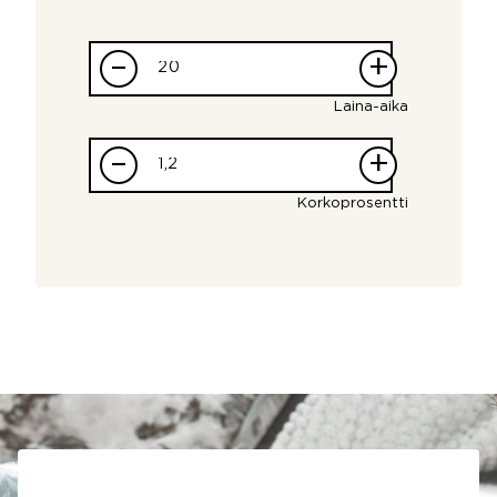
–
+
Laina-aika
–
+
Korkoprosentti