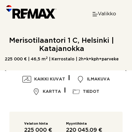
Skip
to
Valikko
content
Merisotilaantori 1 C, Helsinki |
Katajanokka
2
225 000 € |
46,5 m
| Kerrostalo | 2h+k+kph+parveke
KAIKKI KUVAT
ILMAKUVA
KARTTA
TIEDOT
Velaton hinta
Myyntihinta
225 000 €
220 045,09 €