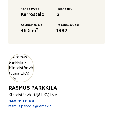
Kohdetyyppi
Huoneluku
Kerrostalo
2
Asuinpinta-ala
Rakennusvuosi
2
46,5 m
1982
RASMUS PARKKILA
Kiinteistönvälittäjä LKV, LVV
040 091 0301
rasmus.parkkila@remax.fi