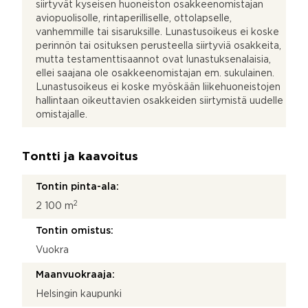
siirtyvät kyseisen huoneiston osakkeenomistajan
aviopuolisolle, rintaperilliselle, ottolapselle,
vanhemmille tai sisaruksille. Lunastusoikeus ei koske
perinnön tai osituksen perusteella siirtyviä osakkeita,
mutta testamenttisaannot ovat lunastuksenalaisia,
ellei saajana ole osakkeenomistajan em. sukulainen.
Lunastusoikeus ei koske myöskään liikehuoneistojen
hallintaan oikeuttavien osakkeiden siirtymistä uudelle
omistajalle.
Tontti ja kaavoitus
Tontin pinta-ala:
2
2 100 m
Tontin omistus:
Vuokra
Maanvuokraaja:
Helsingin kaupunki