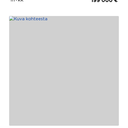
1h+kk
199 000 €