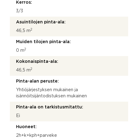
Kerros:
3/3
Asuintilojen pinta-ala:
2
46,5 m
Muiden tilojen pinta-ala:
2
0 m
Kokonaispinta-ala:
2
46,5 m
Pinta-alan peruste:
Yhtiöjärjestyksen mukainen ja
isännöitsijäntodistuksen mukainen
Pinta-ala on tarkistusmitattu:
Ei
Huoneet:
2h+k+kph+parveke