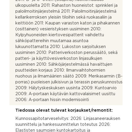
ulkopuolelta 2011: Rahaston huoneistot: sprinkleri ja
paloilmoitinjärjestelmä 2011: Paloilmoitinjärjestelmä
kellarikerroksen yleisiin tiloihin sekä ruokasaliin ja
keittiöön 2011: Kaupan varaston katon ja pihakannen
(osittainen) vesieristyksen uusiminen 2010:
Kylpyhuoneiden kiertovesipatterit vaihdettu
sähköpattereihin muutamaa asuntoa
lukuunottamatta 2010: Lukoston sarjoituksen
uusiminen 2010: Patteriverkoston perussäätö, sekä
patteri- ja käyttövesiverkoston linjasulkujen
uusiminen 2010: Sähköjärjestelmässä havaittujen
puutteiden korjaus 2010: Ilmanvaihtohormien
nuohous ja ilmamäärien säätö 2009: Merikasarmin (B-
porras) puoleisen julkisivun ja terassin peruskunnostus
2009: Hälytyskeskuksen uusinta 2009: Kuntoarvio
2009: A-portaan käytävän kattovalaisimet uusittu
2006: A-portaan hissin modernisointi
Tiedossa olevat tulevat korjaukset/remontit:
Kunnossapitotarveselvitys: 2026: Linjasaneerauksen
suunnittelu ja hankesuunnittelun toteutus 2026:
Elastisten saumojen kuntokartoitus ja