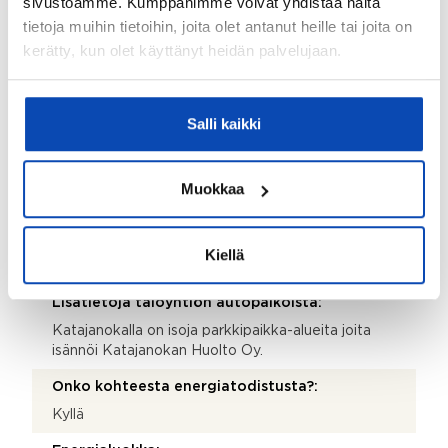
sivustoamme. Kumppanimme voivat yhdistää näitä
Kyllä
tietoja muihin tietoihin, joita olet antanut heille tai joita on
kerätty, kun olet käyttänyt heidän palvelujaan.
Taloyhtiössä on:
Kaapeli-tv, väestönsuoja, uima-allas, pesutupa ja
kellarikomero
Salli kaikki
Taloyhtiöön / Kiinteistöön kuuluu:
Kerhotila, kattoterassi, ruokasali ja keittiö
(asukaspalvelutilat), 2 toimenpidehuonetta, tekniset
Muokkaa
tilat.
Piha-autopaikat:
Kiellä
0 kpl
Lisätietoja taloyhtiön autopaikoista:
Katajanokalla on isoja parkkipaikka-alueita joita
isännöi Katajanokan Huolto Oy.
Onko kohteesta energiatodistusta?:
Kyllä