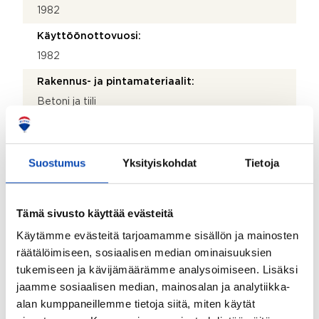
1982
Käyttöönottovuosi:
1982
Rakennus- ja pintamateriaalit:
Betoni ja tiili
Kattotyyppi:
Viistokatto
Suostumus
Yksityiskohdat
Tietoja
Katemateriaali:
Huopa
Tämä sivusto käyttää evästeitä
Lämmitysjärjestelmä:
Käytämme evästeitä tarjoamamme sisällön ja mainosten
Kaukolämpö
räätälöimiseen, sosiaalisen median ominaisuuksien
Hissi:
tukemiseen ja kävijämäärämme analysoimiseen. Lisäksi
Kyllä
jaamme sosiaalisen median, mainosalan ja analytiikka-
alan kumppaneillemme tietoja siitä, miten käytät
Taloyhtiössä sauna: