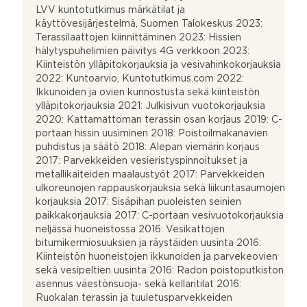
LVV kuntotutkimus märkätilat ja
käyttövesijärjestelmä, Suomen Talokeskus 2023:
Terassilaattojen kiinnittäminen 2023: Hissien
hälytyspuhelimien päivitys 4G verkkoon 2023:
Kiinteistön ylläpitokorjauksia ja vesivahinkokorjauksia
2022: Kuntoarvio, Kuntotutkimus.com 2022:
Ikkunoiden ja ovien kunnostusta sekä kiinteistön
ylläpitokorjauksia 2021: Julkisivun vuotokorjauksia
2020: Kattamattoman terassin osan korjaus 2019: C-
portaan hissin uusiminen 2018: Poistoilmakanavien
puhdistus ja säätö 2018: Alepan viemärin korjaus
2017: Parvekkeiden vesieristyspinnoitukset ja
metallikaiteiden maalaustyöt 2017: Parvekkeiden
ulkoreunojen rappauskorjauksia sekä liikuntasaumojen
korjauksia 2017: Sisäpihan puoleisten seinien
paikkakorjauksia 2017: C-portaan vesivuotokorjauksia
neljässä huoneistossa 2016: Vesikattojen
bitumikermiosuuksien ja räystäiden uusinta 2016:
Kiinteistön huoneistojen ikkunoiden ja parvekeovien
sekä vesipeltien uusinta 2016: Radon poistoputkiston
asennus väestönsuoja- sekä kellaritilat 2016:
Ruokalan terassin ja tuuletusparvekkeiden