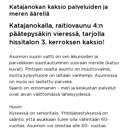
Katajanokan kaksio palveluiden ja
meren äärellä
Katajanokalla, raitiovaunu 4:n
päätepysäkin vieressä, tarjolla
hissitalon 3. kerroksen kaksio!
Asunnon suurin valtti on sen ikkunoiden ja
parvekkeen suuntautuminen suoraan merelle (katso
kuvat). Pintojen osalta asunto on muuttovalmis,
mutta kylpyhuone on iältään vanhempi. Asunnossa
on myös iso lasitettu parveke.
Sijainti on erinomainen – meri ja keskustan palvelut
ovat aivan välittömässä läheisyydessä.
Huom:
Kyseessä on senioritalo. Yhtiöjärjestyksessä on
sääntö, että asukkaan tulee olla vähintään 60-
vuotias. Asunnon voi omistaa alle 60- vuotias