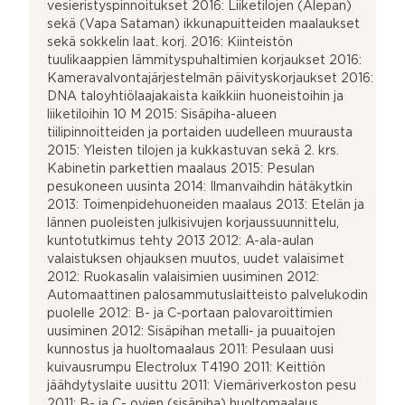
vesieristyspinnoitukset 2016: Liiketilojen (Alepan)
sekä (Vapa Sataman) ikkunapuitteiden maalaukset
sekä sokkelin laat. korj. 2016: Kiinteistön
tuulikaappien lämmityspuhaltimien korjaukset 2016:
Kameravalvontajärjestelmän päivityskorjaukset 2016:
DNA taloyhtiölaajakaista kaikkiin huoneistoihin ja
liiketiloihin 10 M 2015: Sisäpiha-alueen
tiilipinnoitteiden ja portaiden uudelleen muurausta
2015: Yleisten tilojen ja kukkastuvan sekä 2. krs.
Kabinetin parkettien maalaus 2015: Pesulan
pesukoneen uusinta 2014: Ilmanvaihdin hätäkytkin
2013: Toimenpidehuoneiden maalaus 2013: Etelän ja
lännen puoleisten julkisivujen korjaussuunnittelu,
kuntotutkimus tehty 2013 2012: A-ala-aulan
valaistuksen ohjauksen muutos, uudet valaisimet
2012: Ruokasalin valaisimien uusiminen 2012:
Automaattinen palosammutuslaitteisto palvelukodin
puolelle 2012: B- ja C-portaan palovaroittimien
uusiminen 2012: Sisäpihan metalli- ja puuaitojen
kunnostus ja huoltomaalaus 2011: Pesulaan uusi
kuivausrumpu Electrolux T4190 2011: Keittiön
jäähdytyslaite uusittu 2011: Viemäriverkoston pesu
2011: B- ja C- ovien (sisäpiha) huoltomaalaus