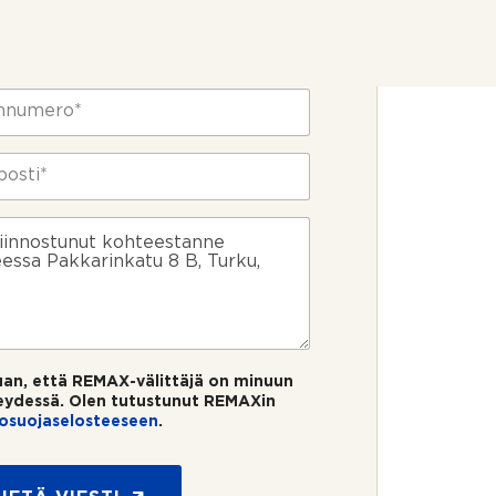
uan, että REMAX-välittäjä on minuun
eydessä. Olen tutustunut REMAXin
tosuojaselosteeseen
.