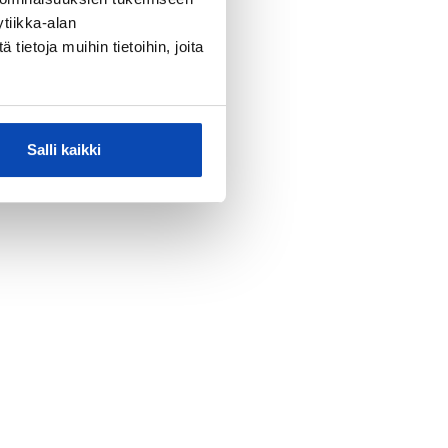
tiikka-alan
ietoja muihin tietoihin, joita
Salli kaikki