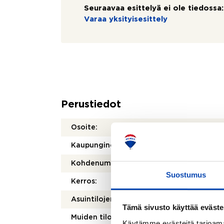
Seuraavaa esittelyä ei ole tiedossa:
Varaa yksityisesittely
Perustiedot
Osoite:
Pakkar
Kaupunginosa/kylä:
Kesku
Kohdenumero:
8046
Suostumus
Kerros:
6/9
2
Asuintilojen pinta-ala:
55 m
Tämä sivusto käyttää eväste
2
Muiden tilojen pinta-ala:
0 m
Käytämme evästeitä tarjoama