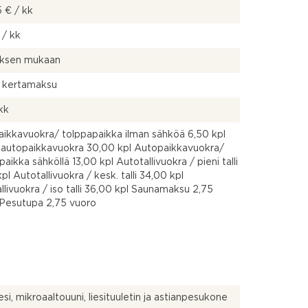
 € / kk
 / kk
uksen mukaan
€ kertamaksu
 kk
ikkavuokra/ tolppapaikka ilman sähköä 6,50 kpl
autopaikkavuokra 30,00 kpl Autopaikkavuokra/
paikka sähköllä 13,00 kpl Autotallivuokra / pieni talli
pl Autotallivuokra / kesk. talli 34,00 kpl
llivuokra / iso talli 36,00 kpl Saunamaksu 2,75
Pesutupa 2,75 vuoro
iesi, mikroaaltouuni, liesituuletin ja astianpesukone