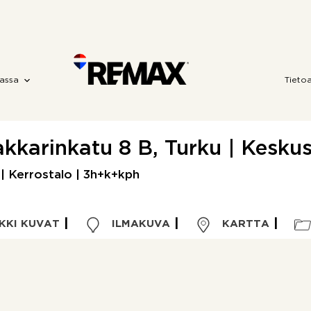
assa
Tieto
kkarinkatu 8 B, Turku | Kesku
| Kerrostalo | 3h+k+kph
KKI KUVAT
ILMAKUVA
KARTTA
Kohdetyyppi