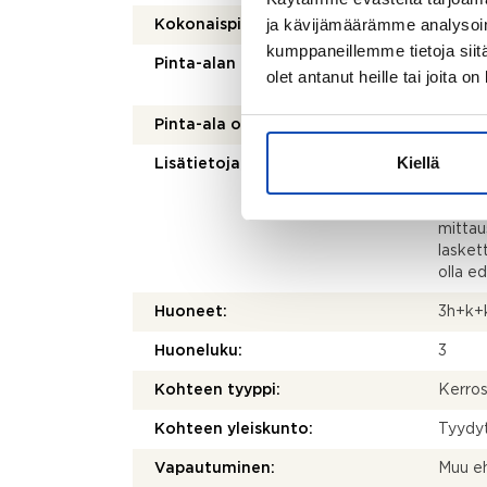
2
ja kävijämäärämme analysoim
Kokonaispinta-ala:
55 m
kumppaneillemme tietoja siitä
Pinta-alan peruste:
Isännö
olet antanut heille tai joita o
mukai
Pinta-ala on tarkistusmitattu:
Ei
Kiellä
Lisätietoja pinta-alasta:
Ei tar
kohtei
olenna
mittau
laskett
olla e
Huoneet:
3h+k+
Huoneluku:
3
Kohteen tyyppi:
Kerros
Kohteen yleiskunto:
Tyydy
Vapautuminen:
Muu eh