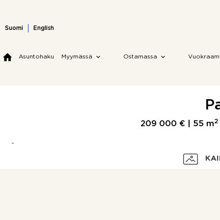
Skip
to
content
Suomi
English
Asuntohaku
Myymässä
Ostamassa
Vuokraam
Pa
2
209 000 € |
55 m
KAI
Velaton hinta
Myyntihinta