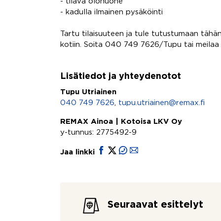
- tilava olohuone
- kadulla ilmainen pysäköinti
Tartu tilaisuuteen ja tule tutustumaan täh
kotiin. Soita 040 749 7626/Tupu tai meilaa
Lisätiedot ja yhteydenotot
Tupu Utriainen
040 749 7626
,
tupu.utriainen@remax.fi
REMAX Ainoa | Kotoisa LKV Oy
y-tunnus: 2775492-9
Jaa linkki
Seuraavat esittelyt