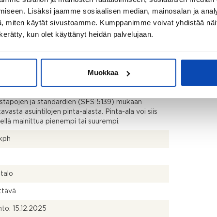
iseen. Lisäksi jaamme sosiaalisen median, mainosalan ja analy
, miten käytät sivustoamme. Kumppanimme voivat yhdistää näitä t
itsijäntodistuksen mukainen ja yhtiöjärjestyksen
n kerätty, kun olet käyttänyt heidän palvelujaan.
nen
Muokkaa
kistusmitattu. Pinta-alat saattavat tämän ikäisissä
ssa (yhtiö rekisteröity ennen 01.01.1992) poiketa
isestikin asuinrakennusten nykyisten
stapojen ja standardien (SFS 5139) mukaan
avasta asuintilojen pinta-alasta. Pinta-ala voi siis
dellä mainittua pienempi tai suurempi.
kph
talo
ttävä
to: 15.12.2025