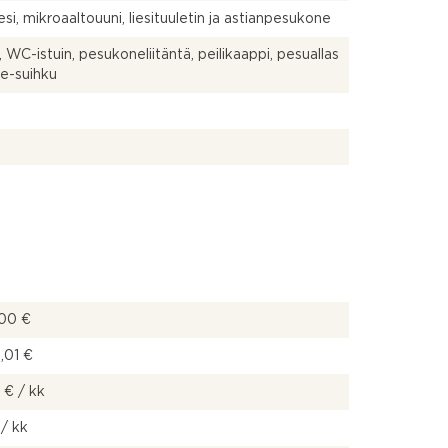
iesi, mikroaaltouuni, liesituuletin ja astianpesukone
, WC-istuin, pesukoneliitäntä, peilikaappi, pesuallas
ee-suihku
00 €
,01 €
 € / kk
/ kk