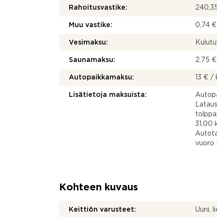
Rahoitusvastike:
240,35
Muu vastike:
0,74 €
Vesimaksu:
Kulut
Saunamaksu:
2,75 
Autopaikkamaksu:
13 € /
Lisätietoja maksuista:
Autopa
Lataus
tolppa
31,00 k
Autota
vuoro 
Kohteen kuvaus
Keittiön varusteet:
Uuni, l