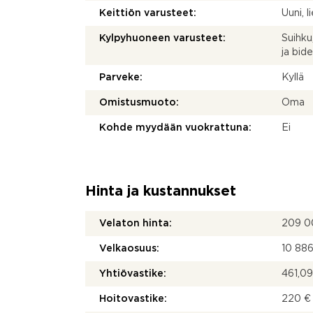
Keittiön varusteet:
Uuni, l
Kylpyhuoneen varusteet:
Suihku
ja bid
Parveke:
Kyllä
Omistusmuoto:
Oma
Kohde myydään vuokrattuna:
Ei
Hinta ja kustannukset
Velaton hinta:
209 0
Velkaosuus:
10 886
Yhtiövastike:
461,09
Hoitovastike:
220 € 