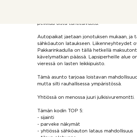
kaikki tarvittava. Olohuoneeseen mahtuu isom
on tarvetta. Kylpyhuoneeseen mahtuu pääl
on lasitettu ja tarjoaa mukavan paikan rento
pelkkää öistä tähtitaivasta.
Autopaikat jaetaan jonotuksen mukaan, ja 
sähköauton lataukseen. Liikenneyhteydet ov
Pakkarinkadulla on tällä hetkellä maksuton
kävelymatkan päässä. Lapsiperheille alue on i
vieressä on lasten leikkipuisto.
Tämä asunto tarjoaa loistavan mahdollisuude
mutta silti rauhallisessa ympäristössä.
Yhtiössä on menossa juuri julkisivuremontti.
Tämän kodin TOP 5:
- sijainti
- parveke näkymät
- yhtiössä sähköauton lataus mahdollisuus