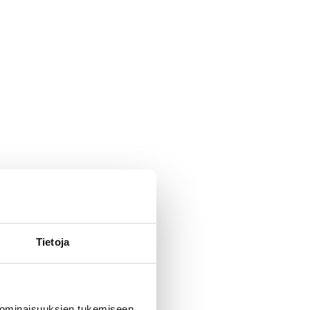
Tietoja
 ominaisuuksien tukemiseen