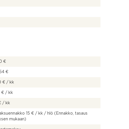
0 €
54 €
 € / kk
 € / kk
€ / kk
ksuennakko 15 € / kk / hlö (Ennakko, tasaus
uksen mukaan)