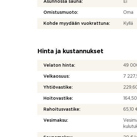
Asunnossa sauna:
Ei
Omistusmuoto:
Oma
Kohde myydään vuokrattuna:
Kyllä
Hinta ja kustannukset
Velaton hinta:
49 00
Velkaosuus:
7 227,
Yhtiövastike:
229,60
Hoitovastike:
164,50
Rahoitusvastike:
65,10 
Vesimaksu:
Vesima
kulut