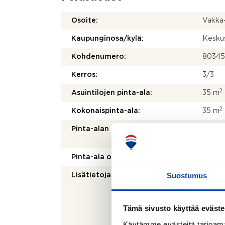
Osoite:
Vakka
Kaupunginosa/kylä:
Kesku
Kohdenumero:
80345
Kerros:
3/3
2
Asuintilojen pinta-ala:
35 m
2
Kokonaispinta-ala:
35 m
Pinta-alan peruste:
Yhtiöj
mukai
Pinta-ala on tarkistusmitattu:
Ei
Suostumus
Lisätietoja pinta-alasta:
Mainit
(raken
nykyis
alasta
Tämä sivusto käyttää eväste
jälkee
Käytämme evästeitä tarjoama