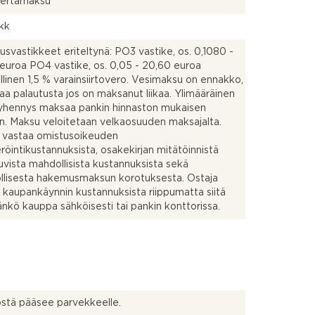
kertamaksu
 kk
usvastikkeet eriteltynä: PO3 vastike, os. 0,1080 -
euroa PO4 vastike, os. 0,05 - 20,60 euroa
linen 1,5 % varainsiirtovero. Vesimaksu on ennakko,
saa palautusta jos on maksanut liikaa. Ylimääräinen
lyhennys maksaa pankin hinnaston mukaisen
. Maksu veloitetaan velkaosuuden maksajalta.
 vastaa omistusoikeuden
eröintikustannuksista, osakekirjan mitätöinnistä
uvista mahdollisista kustannuksista sekä
lisesta hakemusmaksun korotuksesta. Ostaja
 kaupankäynnin kustannuksista riippumatta siitä
nkö kauppa sähköisesti tai pankin konttorissa.
östä pääsee parvekkeelle.