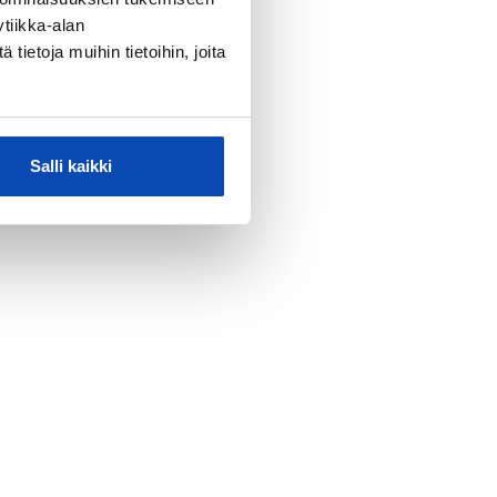
tiikka-alan
ietoja muihin tietoihin, joita
Salli kaikki