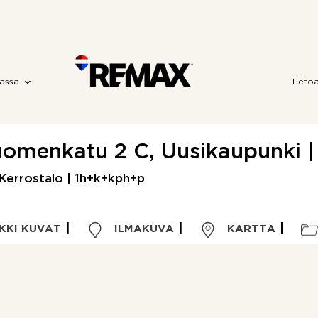
assa
Tieto
omenkatu 2 C, Uusikaupunki |
Kerrostalo | 1h+k+kph+p
KKI KUVAT
ILMAKUVA
KARTTA
Kohdetyyppi