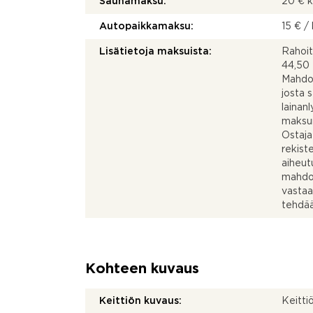
Saunamaksu:
20 € 
Autopaikkamaksu:
15 € /
Lisätietoja maksuista:
Rahoit
44,50 
Mahdol
josta 
lainan
maksun
Ostaja
rekist
aiheut
mahdol
vastaa
tehdää
Kohteen kuvaus
Keittiön kuvaus:
Keitti