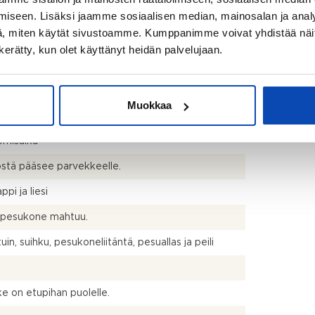
tteessä mainittua pienempi tai suurempi.
iseen. Lisäksi jaamme sosiaalisen median, mainosalan ja analy
kph+p
, miten käytät sivustoamme. Kumppanimme voivat yhdistää näitä t
n kerätty, kun olet käyttänyt heidän palvelujaan.
talo
ttävä
Muokkaa
to: Vuokralaisella on AHVL:n mukainen
nomisaika
östä pääsee parvekkeelle.
pi ja liesi
npesukone mahtuu.
in, suihku, pesukoneliitäntä, pesuallas ja peili
e on etupihan puolelle.