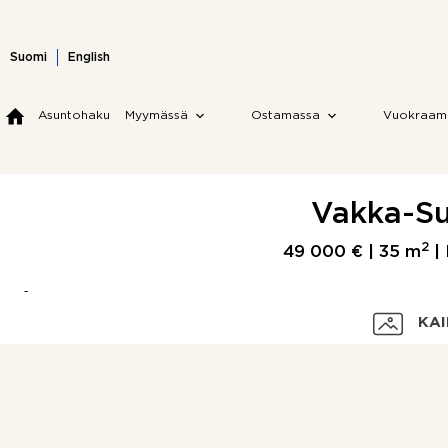
Skip
to
content
Suomi
English
Asuntohaku
Myymässä
Ostamassa
Vuokraam
Vakka-Su
2
49 000 € |
35 m
| 
KAI
Velaton hinta
Myyntihinta