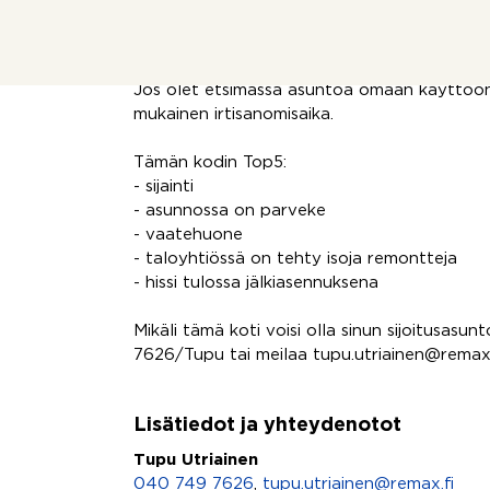
ole heti tulossa. Suunnitelmassa on hissin r
ajatella myös pitkä aikaiseen asumiseen.
Jos olet etsimässä asuntoa omaan käyttöön
mukainen irtisanomisaika.
Tämän kodin Top5:
- sijainti
- asunnossa on parveke
- vaatehuone
- taloyhtiössä on tehty isoja remontteja
- hissi tulossa jälkiasennuksena
Mikäli tämä koti voisi olla sinun sijoitusasunt
7626/Tupu tai meilaa tupu.utriainen@remax.
Lisätiedot ja yhteydenotot
Tupu Utriainen
040 749 7626
,
tupu.utriainen@remax.fi