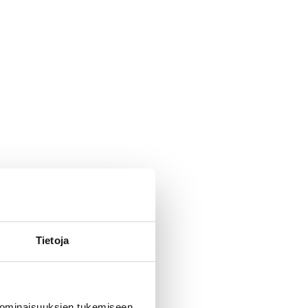
Tietoja
 ominaisuuksien tukemiseen