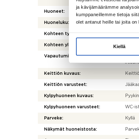
ja esi
ja kävijämäärämme analysoim
Huoneet:
1h+k+
kumppaneillemme tietoja siitä
olet antanut heille tai joita o
Huoneluku:
1
Kohteen tyyppi:
Kerros
Kohteen yleiskunto:
Tyydy
Kiellä
Vapautuminen:
Muu eh
irtisa
Keittiön kuvaus:
Keitti
Keittiön varusteet:
Jääkaap
Kylpyhuoneen kuvaus:
Pyyki
Kylpyhuoneen varusteet:
WC-istu
Parveke:
Kyllä
Näkymät huoneistosta:
Parvek