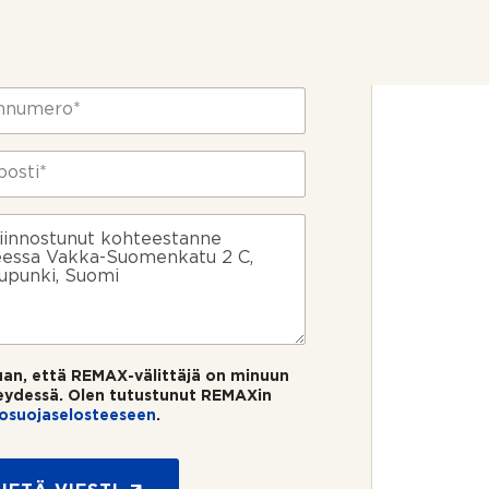
uan, että REMAX-välittäjä on minuun
eydessä. Olen tutustunut REMAXin
tosuojaselosteeseen
.