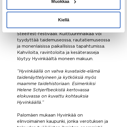
Muokkaa
myös pyörätuolilla.”
Kulttuuritapahtumia Hyvinkäällä riittää, ja
Kiellä
tällaisia ovat esimerkiksi Red Carpet -
elokuvafestivaali ja raskaan musiikin
Steelfest-festivaali. Kulttuurinnälkää voi
tyydyttää taidemuseossa, rautatiemuseossa
ja monenlaisissa paikallisissa tapahtumissa.
Kahviloita, ravintoloita ja kesäterasseja
löytyy Hyvinkäältä moneen makuun.
”Hyvinkäällä on vahva kuvataide-elämä
taidenäyttelyineen ja kytköksiä myös
maamme taidehistoriaan. Esimerkiksi
Helene Schjerfbeckistä kertovassa
elokuvassa on kuvattu kohtauksia
Hyvinkäällä.”
Palomäen mukaan Hyvinkää on
elinvoimainen kaupunki, jonka verotuksen ja