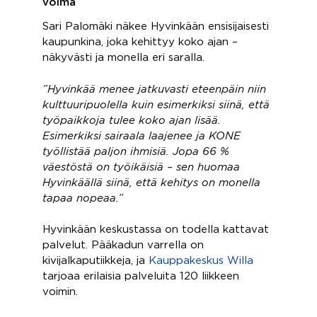
voima
Sari Palomäki näkee Hyvinkään ensisijaisesti
kaupunkina, joka kehittyy koko ajan –
näkyvästi ja monella eri saralla.
”Hyvinkää menee jatkuvasti eteenpäin niin
kulttuuripuolella kuin esimerkiksi siinä, että
työpaikkoja tulee koko ajan lisää.
Esimerkiksi sairaala laajenee ja KONE
työllistää paljon ihmisiä. Jopa 66 %
väestöstä on työikäisiä – sen huomaa
Hyvinkäällä siinä, että kehitys on monella
tapaa nopeaa.”
Hyvinkään keskustassa on todella kattavat
palvelut. Pääkadun varrella on
kivijalkaputiikkeja, ja
Kauppakeskus Willa
tarjoaa erilaisia palveluita 120 liikkeen
voimin.