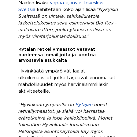
Näiden lisäksi
vapaa-ajanviettokeskus
Sveitsiä
kehitetään koko ajan lisää.
”Nykyisin
Sveitsissä on uimala, seikkailuratoja,
laskettelukeskus sekä esimerkiksi Bio Rex –
elokuvateatteri, jonka yhdessä salissa on
myös viinitarjoilumahdollisuus.”
Kytäjän retkeilymaastot vetävät
puoleensa lomailijoita ja luontoa
arvostavia asukkaita
Hyvinkäätä ympäröivät laajat
ulkoilumaastot, jotka tarjoavat erinomaiset
mahdollisuudet myös harvinaisimmillekin
aktiviteeteille.
”Hyvinkään ympärillä on
Kytäjän
upeat
retkeilymaastot, ja siellä voi harrastaa
eräretkeilyä ja jopa kalliokiipeilyä. Monet
tulevatkin Hyvinkäälle lomailemaan.
Helsingistä asuntonäytöillä käy myös