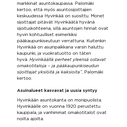
markkinat asuntokaupassa. Palomäki
kertoo, että myös asuntosijoittajien
keskuudessa Hyvinkää on suosittu. Monet
sijoittajat pitävät Hyvinkäätä hyvänä
sijoituskohteena, sillä asuntojen hinnat ovat
hyvin kohtuulliset esimerkiksi
pääkaupunkiseutuun verrattuna. Kuitenkin
Hyvinkää on asuinpaikkana varsin haluttu
kaupunki, ja vuokratuotto on täten
hyvä.
Hyvinkäällä perheet yleensä ostavat
omakotitaloja – ja pääkaupunkiseudun
sijoittajat yksiöitä ja kaksioita”
, Palomäki
kertoo.
Asuinalueet kasvavat ja uusia syntyy
Hyvinkään asuntokanta on monipuolista.
Hyvinkäälle on vuonna 1920 perustettu
kauppala, ja vanhimmat omakotitalot ovat
noilta ajoilta.