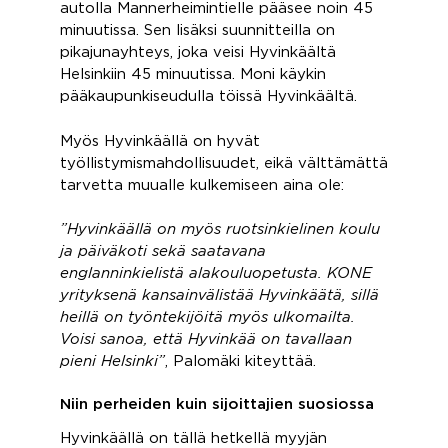
autolla Mannerheimintielle pääsee noin 45
minuutissa. Sen lisäksi suunnitteilla on
pikajunayhteys, joka veisi Hyvinkäältä
Helsinkiin 45 minuutissa. Moni käykin
pääkaupunkiseudulla töissä Hyvinkäältä.
Myös Hyvinkäällä on hyvät
työllistymismahdollisuudet, eikä välttämättä
tarvetta muualle kulkemiseen aina ole:
”Hyvinkäällä on myös ruotsinkielinen koulu
ja päiväkoti sekä saatavana
englanninkielistä alakouluopetusta. KONE
yrityksenä kansainvälistää Hyvinkäätä, sillä
heillä on työntekijöitä myös ulkomailta.
Voisi sanoa, että Hyvinkää on tavallaan
pieni Helsinki”
, Palomäki kiteyttää.
Niin perheiden kuin sijoittajien suosiossa
Hyvinkäällä on tällä hetkellä myyjän