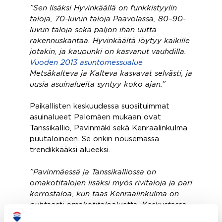
”Sen lisäksi Hyvinkäällä on funkkistyylin
taloja, 70-luvun taloja Paavolassa, 80–90-
luvun taloja sekä paljon ihan uutta
rakennuskantaa. Hyvinkäältä löytyy kaikille
jotakin, ja kaupunki on kasvanut vauhdilla.
Vuoden 2013 asuntomessualue
Metsäkalteva ja Kalteva kasvavat selvästi, ja
uusia asuinalueita syntyy koko ajan.”
Paikallisten keskuudessa suosituimmat
asuinalueet Palomäen mukaan ovat
Tanssikallio, Pavinmäki sekä Kenraalinkulma
puutaloineen. Se onkin nousemassa
trendikkääksi alueeksi.
”Pavinmäessä ja Tanssikalliossa on
omakotitalojen lisäksi myös rivitaloja ja pari
kerrostaloa, kun taas Kenraalinkulma on
puhtaasti omakotitaloaluetta. Keskustassa
Hangonsillan alue tulee muuttumaan