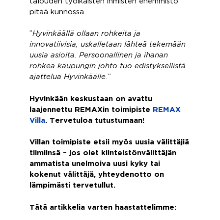
talouden työikäisten ihmisten enemmistö
pitää kunnossa.
”
Hyvinkäällä ollaan rohkeita ja
innovatiivisia, uskalletaan lähteä tekemään
uusia asioita. Persoonallinen ja ihanan
rohkea kaupungin johto tuo edistyksellistä
ajattelua Hyvinkäälle.”
Hyvinkään keskustaan on avattu
laajennettu REMAXin toimipiste
REMAX
Villa
. Tervetuloa tutustumaan!
Villan toimipiste etsii myös uusia välittäjiä
tiimiinsä – jos olet kiinteistönvälittäjän
ammatista unelmoiva uusi kyky tai
kokenut välittäjä, yhteydenotto on
lämpimästi tervetullut.
Tätä artikkelia varten haastattelimme: