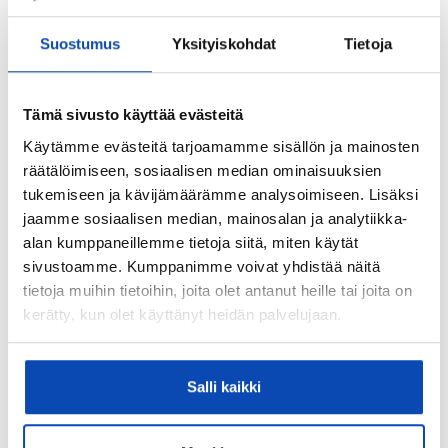
merkittävästi. Sinne rakennetaan
asuinrakennusten lisäksi uudet, modernit
Suostumus
Yksityiskohdat
Tietoja
koulukeskukset, joissa yhdistyvät yläkoulu
ja lukio. Nämä hankkeet uudistavat koko
Hyvinkään keskustaa”
, toteaa Palomäki.
Tämä sivusto käyttää evästeitä
Eläväinen Hyvinkää kasvaa luontoa
Käytämme evästeitä tarjoamamme sisällön ja mainosten
kunnioittaen
räätälöimiseen, sosiaalisen median ominaisuuksien
Hyvinkää on muuttovoittoinen kaupunki,
tukemiseen ja kävijämäärämme analysoimiseen. Lisäksi
jota ohjaa kasvu ja kehitys, mutta luontoa
jaamme sosiaalisen median, mainosalan ja analytiikka-
kunnioittaen.
alan kumppaneillemme tietoja siitä, miten käytät
sivustoamme. Kumppanimme voivat yhdistää näitä
”Esimerkiksi Sveitsin 270 hehtaarin
tietoja muihin tietoihin, joita olet antanut heille tai joita on
luonnonpuisto – joka on ihan keskustan
kerätty, kun olet käyttänyt heidän palvelujaan.
kupeessa – halutaan säilyttää, jotta
kaupungin hengittävyys säilyy. Sen lisäksi
keskustaan avattiin juuri kaupungin
Salli kaikki
keuhkoiksi terveysmetsä, jossa on
muutaman kilometrin mittainen kiertelevä
reitti pysähdyspaikkoineen. Sinne pääsee