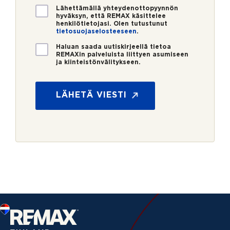
*
V
Lähettämällä yhteydenottopyynnön
hyväksyn, että REMAX käsittelee
a
henkilötietojasi. Olen tutustunut
h
tietosuojaselosteeseen
.
v
U
i
Haluan saada uutiskirjeellä tietoa
REMAXin palveluista liittyen asumiseen
u
s
ja kiinteistönvälitykseen.
t
t
i
u
s
s
LÄHETÄ VIESTI
k
*
i
r
j
e