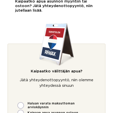
Kaipaatko apua asunnon myyntiin tai
ostoon? Jätä yhteydenottopyyntö, niin
jutellaan lisää.
Kaipaatko välittäjän apua?
Jätä yhteydenottopyyntö, niin olemme
yhteydessä sinuun
M
Haluan varata maksuttoman
arviokäynnin
i
Kaipaan apua asunnon ostoon