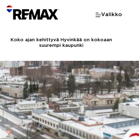
Skip
to
Valikko
content
Koko ajan kehittyvä Hyvinkää on kokoaan
suurempi kaupunki