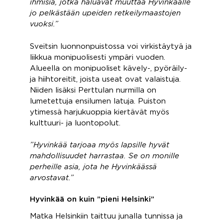
ihmisiä, jotka haluavat muuttaa Hyvinkäälle
jo pelkästään upeiden retkeilymaastojen
vuoksi.”
Sveitsin luonnonpuistossa voi virkistäytyä ja
liikkua monipuolisesti ympäri vuoden.
Alueella on monipuoliset kävely-, pyöräily-
ja hiihtoreitit, joista useat ovat valaistuja.
Niiden lisäksi Perttulan nurmilla on
lumetettuja ensilumen latuja. Puiston
ytimessä harjukuoppia kiertävät myös
kulttuuri- ja luontopolut.
”Hyvinkää tarjoaa myös lapsille hyvät
mahdollisuudet harrastaa. Se on monille
perheille asia, jota he Hyvinkäässä
arvostavat.”
Hyvinkää on kuin ”pieni Helsinki”
Matka Helsinkiin taittuu junalla tunnissa ja