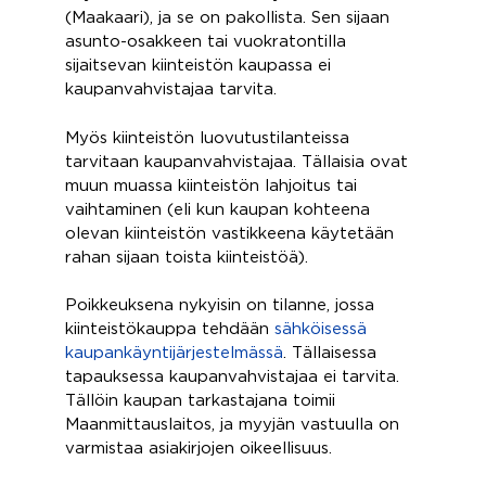
(Maakaari), ja se on pakollista. Sen sijaan
asunto-osakkeen tai vuokratontilla
sijaitsevan kiinteistön kaupassa ei
kaupanvahvistajaa tarvita.
Myös kiinteistön luovutustilanteissa
tarvitaan kaupanvahvistajaa. Tällaisia ovat
muun muassa kiinteistön lahjoitus tai
vaihtaminen (eli kun kaupan kohteena
olevan kiinteistön vastikkeena käytetään
rahan sijaan toista kiinteistöä).
Poikkeuksena nykyisin on tilanne, jossa
kiinteistökauppa tehdään
sähköisessä
kaupankäyntijärjestelmässä
. Tällaisessa
tapauksessa kaupanvahvistajaa ei tarvita.
Tällöin kaupan tarkastajana toimii
Maanmittauslaitos, ja myyjän vastuulla on
varmistaa asiakirjojen oikeellisuus.