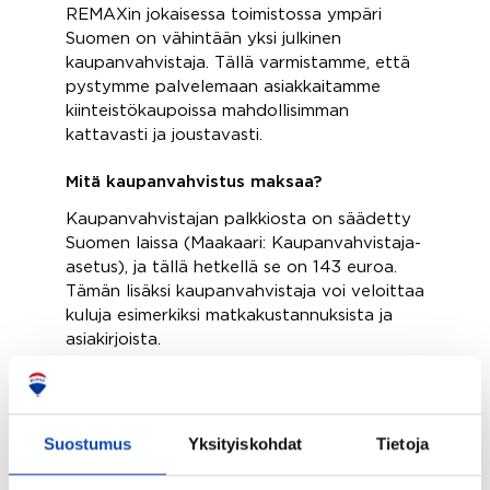
REMAXin jokaisessa toimistossa ympäri
Suomen on vähintään yksi julkinen
kaupanvahvistaja. Tällä varmistamme, että
pystymme palvelemaan asiakkaitamme
kiinteistökaupoissa mahdollisimman
kattavasti ja joustavasti.
Mitä kaupanvahvistus maksaa?
Kaupanvahvistajan palkkiosta on säädetty
Suomen laissa (Maakaari: Kaupanvahvistaja-
asetus), ja tällä hetkellä se on 143 euroa.
Tämän lisäksi kaupanvahvistaja voi veloittaa
kuluja esimerkiksi matkakustannuksista ja
asiakirjoista.
Kaupanvahvistuksesta syntyvät kulut
jaetaan tyypillisimmin puoliksi kiinteistön
myyjän ja ostajan kesken.
Suostumus
Yksityiskohdat
Tietoja
Kaupanvahvistaja kannattaa olla mukana