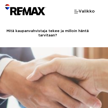
Skip
to
Valikko
content
Mitä kaupanvahvistaja tekee ja milloin häntä
tarvitaan?