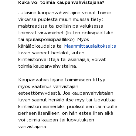
Kuka voi toimia kaupanvahvistajana?
Julkisina kaupanvahvistajina voivat toimia
virkansa puolesta muun muassa tietyt
maistraatissa tai poliisin palveluksessa
toimivat virkamiehet (kuten poliisipäällikkö
tai apulaispoliisipäällikkö). Myös
käräjäoikeudelta tai
Maanmittauslaitokselta
luvan saaneet henkilöt, kuten
kiinteistönvälittäjä tai asianajaja, voivat
toimia kaupanvahvistajina.
Kaupanvahvistajana toimimiseen liittyy
myös vaatimus vahvistajan
esteettömyydestä. Jos kaupanvahvistajan
luvan saanut henkilö itse myy tai luovuttaa
kiinteistön esimerkiksi puolisolleen tai muulle
perheenjäsenilleen, on hän esteellinen eikä
voi toimia kaupan tai luovutuksen
vahvistajana.