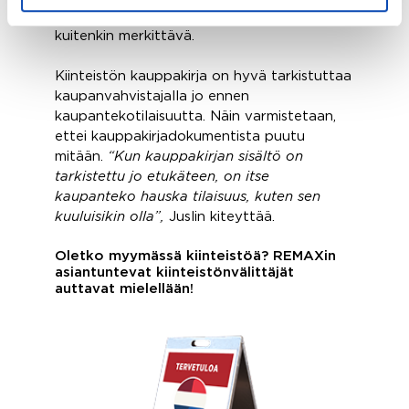
tuoma etu on molemmille osapuolille
kuitenkin merkittävä.
Kiinteistön kauppakirja on hyvä tarkistuttaa
kaupanvahvistajalla jo ennen
kaupantekotilaisuutta. Näin varmistetaan,
ettei kauppakirjadokumentista puutu
mitään.
“Kun kauppakirjan sisältö on
tarkistettu jo etukäteen, on itse
kaupanteko hauska tilaisuus, kuten sen
kuuluisikin olla”,
Juslin kiteyttää.
Oletko myymässä kiinteistöä? REMAXin
asiantuntevat kiinteistönvälittäjät
auttavat mielellään!