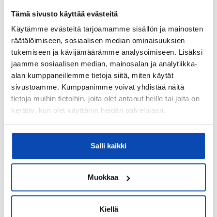
jo tarjousvaiheessa
Tämä sivusto käyttää evästeitä
Monikaan ei tule ajatelleeksi, että
Käytämme evästeitä tarjoamamme sisällön ja mainosten
kaupanvahvistaja on hyvä ottaa mukaan
räätälöimiseen, sosiaalisen median ominaisuuksien
tarjouksen tekoon.
tukemiseen ja kävijämäärämme analysoimiseen. Lisäksi
jaamme sosiaalisen median, mainosalan ja analytiikka-
“Vasta kaupanvahvistajan mukanaolo jo
alan kumppaneillemme tietoja siitä, miten käytät
tarjousta tehdessä tekee esisopimuksesta
sivustoamme. Kumppanimme voivat yhdistää näitä
virallisen ja laillisesti sitovan. Etenkin jos
tarjous jätetään hyvissä ajoin ennen
tietoja muihin tietoihin, joita olet antanut heille tai joita on
kaupantekopäivää, suosittelen lämpimästi
kerätty, kun olet käyttänyt heidän palvelujaan.
kaupanvahvistajan käyttöä. Sanktiot
tarjouksesta vetäytymisestä voidaan
asettaa vain silloin, jos kaupanvahvistaja on
Salli kaikki
tarkastanut tarjouksen. Vasta silloin
kyseessä on esisopimus.
”
, REMAXin välittäjä
ja kaupanvahvistaja Peter Juslin kertoo.
Muokkaa
Juslin muistuttaa, että kaupanvahvistajan
palkkio on varsin pieni suhteutettuna siihen,
Kiellä
kuinka arvokas itse kiinteistökauppa on. Sen