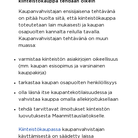
kiinteistökauppa tehdään oikein
Kaupanvahvistajan ensisijaisena tehtävänä
on pitää huolta siitä, että kiinteistökauppa
toteutetaan lain mukaisesti ja kaupan
osapuolten kannalta reilulla tavalla.
Kaupanvahvistajan tehtävänä on muun
muassa:
varmistaa kiinteistön asiakirjojen oikeellisuus
(mm. kaupan esisopimus ja varsinainen
kauppakirja)
tarkastaa kaupan osapuolten henkilöllisyys
olla läsnä itse kaupantekotilaisuudessa ja
vahvistaa kauppa omalla allekirjoituksellaan
tehdä tarvittavat ilmoitukset kiinteistön
luovutuksesta Maanmittauslaitokselle.
Kiinteistökaupassa
kaupanvahvistajan
käyttämisestä on säädetty laissa