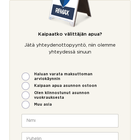
Kaipaatko välittäjän apua?
Jätä yhteydenottopyyntö, niin olemme
yhteydessä sinuun
M
Haluan varata maksuttoman
arviokäynnin
i
t
Kaipaan apua asunnon ostoon
e
Olen kiinnostunut asunnon
n
vuokrauksesta
v
Muu asia
o
i
N
m
i
m
m
e
i
P
o