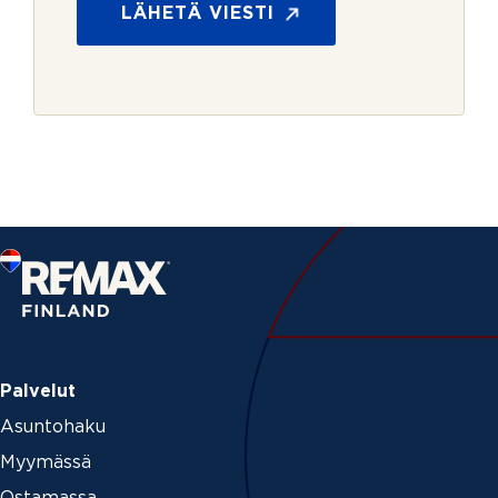
LÄHETÄ VIESTI
k
*
i
r
j
e
Palvelut
Asuntohaku
Myymässä