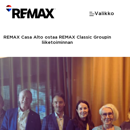
Skip
to
Valikko
content
REMAX Casa Alto ostaa REMAX Classic Groupin
liiketoiminnan