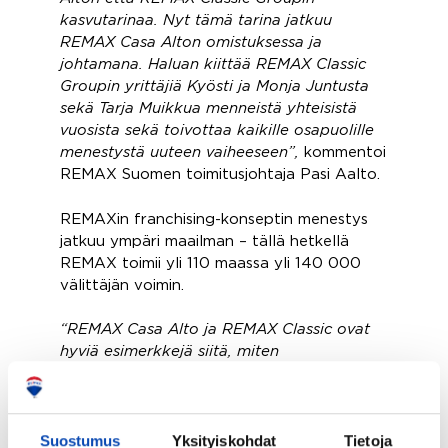
kasvutarinaa. Nyt tämä tarina jatkuu
REMAX Casa Alton omistuksessa ja
johtamana. Haluan kiittää REMAX Classic
Groupin yrittäjiä Kyösti ja Monja Juntusta
sekä Tarja Muikkua menneistä yhteisistä
vuosista sekä toivottaa kaikille osapuolille
menestystä uuteen vaiheeseen”,
kommentoi
REMAX Suomen toimitusjohtaja Pasi Aalto.
REMAXin franchising-konseptin menestys
jatkuu ympäri maailman – tällä hetkellä
REMAX toimii yli 110 maassa yli 140 000
välittäjän voimin.
“REMAX Casa Alto ja REMAX Classic ovat
hyviä esimerkkejä siitä, miten
kiinteistönvälitysalan haastavissakin
olosuhteissa voidaan luoda kasvua ja
kannattavaa liiketoimintaa.”,
kommentoi
Suostumus
Yksityiskohdat
Tietoja
REMAX Suomen toimitusjohtaja Pasi Aalto.