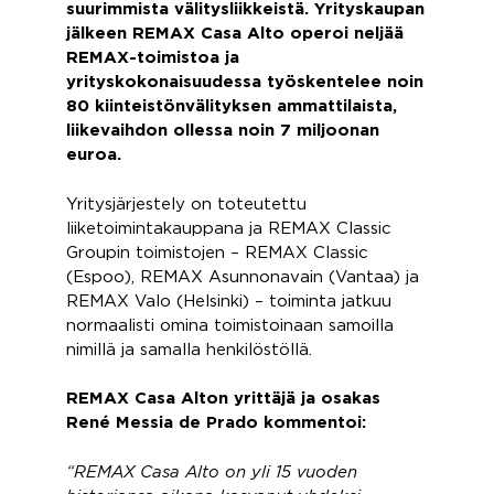
suurimmista välitysliikkeistä. Yrityskaupan
jälkeen REMAX Casa Alto operoi neljää
REMAX-toimistoa ja
yrityskokonaisuudessa työskentelee noin
80 kiinteistönvälityksen ammattilaista,
liikevaihdon ollessa noin 7 miljoonan
euroa.
Yritysjärjestely on toteutettu
liiketoimintakauppana ja REMAX Classic
Groupin toimistojen – REMAX Classic
(Espoo), REMAX Asunnonavain (Vantaa) ja
REMAX Valo (Helsinki) – toiminta jatkuu
normaalisti omina toimistoinaan samoilla
nimillä ja samalla henkilöstöllä.
REMAX Casa Alton yrittäjä ja osakas
René Messia de Prado kommentoi:
“REMAX Casa Alto on yli 15 vuoden