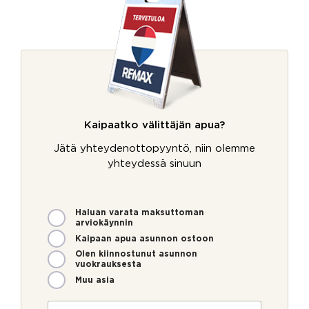
Kaipaatko välittäjän apua?
Jätä yhteydenottopyyntö, niin olemme
yhteydessä sinuun
M
Haluan varata maksuttoman
arviokäynnin
i
t
Kaipaan apua asunnon ostoon
e
Olen kiinnostunut asunnon
n
vuokrauksesta
v
Muu asia
o
i
N