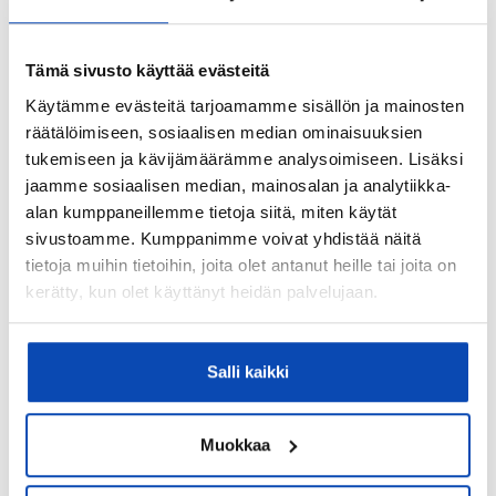
Tämä sivusto käyttää evästeitä
Käytämme evästeitä tarjoamamme sisällön ja mainosten
räätälöimiseen, sosiaalisen median ominaisuuksien
tukemiseen ja kävijämäärämme analysoimiseen. Lisäksi
jaamme sosiaalisen median, mainosalan ja analytiikka-
alan kumppaneillemme tietoja siitä, miten käytät
sivustoamme. Kumppanimme voivat yhdistää näitä
tietoja muihin tietoihin, joita olet antanut heille tai joita on
kerätty, kun olet käyttänyt heidän palvelujaan.
Kuvassa vasemmalta: REMAX Casa Alton
yrittäjät ja osakkaat René Messia de Prado,
Antti Tillanen, Peter Juslin, Sebastian
Salli kaikki
Linden sekä REMAX Classic Groupin uusi
osakas Hanna Messia de Prado. Seuraavaksi
kuvassa REMAX Classic Groupin
Muokkaa
aikaisemmat yrittäjät ja osakkaat Tarja
Muikku, Monja Juntunen ja Kyösti Juntunen.