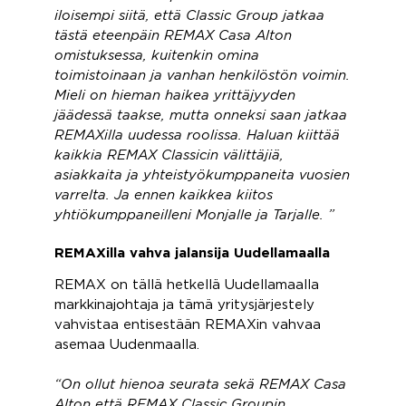
iloisempi siitä, että Classic Group jatkaa
tästä eteenpäin REMAX Casa Alton
omistuksessa, kuitenkin omina
toimistoinaan ja vanhan henkilöstön voimin.
Mieli on hieman haikea yrittäjyyden
jäädessä taakse, mutta onneksi saan jatkaa
REMAXilla uudessa roolissa. Haluan kiittää
kaikkia REMAX Classicin välittäjiä,
asiakkaita ja yhteistyökumppaneita vuosien
varrelta. Ja ennen kaikkea kiitos
yhtiökumppaneilleni Monjalle ja Tarjalle. ”
REMAXilla vahva jalansija Uudellamaalla
REMAX on tällä hetkellä Uudellamaalla
markkinajohtaja ja tämä yritysjärjestely
vahvistaa entisestään REMAXin vahvaa
asemaa Uudenmaalla.
“On ollut hienoa seurata sekä REMAX Casa
Alton että REMAX Classic Groupin