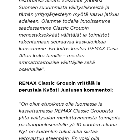
historiansa aikana kasvanut yhdeksi
Suomen suurimmista välitysliikkeistä ja
tämän yritysjärjestelyn myötä kasvu jatkuu
edelleen. Olemme todella innoissamme
saadessamme Classic Groupin
menestyksekkäät välittäjät ja toimistot
rakentamaan seuraavaa kasvuloikkaa
kanssamme. Iso kiitos kuuluu REMAX Casa
Alton koko tiimille – meidän
ammattitaitoisille välittäjille sekä
osakkaille”
.
REMAX Classic Groupin yrittäjä ja
perustaja Kyösti Juntunen kommentoi:
“On ollut etuoikeus olla luomassa ja
kasvattamassa REMAX Classic Groupista
yhtä välitysalan merkittävimmistä toimijoita
pääkaupunkiseudulle yli 10 vuoden aikana.
Nyt on kuitenkin tullut aika siirtää
vetovastuu eteenpäin. En voisi olla