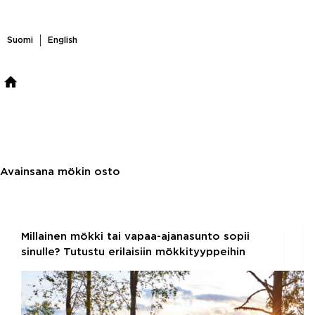
Skip
to
content
Suomi
English
ASUNTOHAKU
MYYMÄSSÄ
OSTAMASSA
VUOK
Avainsana
mökin osto
Millainen mökki tai vapaa-ajanasunto sopii
sinulle? Tutustu erilaisiin mökkityyppeihin