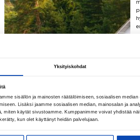
m
p
h
e
Yksityiskohdat
itä
mme sisällön ja mainosten räätälöimiseen, sosiaalisen median
Oman mökin ostaminen on monelle unelmien
iseen. Lisäksi jaamme sosiaalisen median, mainosalan ja analy
täyttymys. Tässä tekstissä käymme läpi, mitä
, miten käytät sivustoamme. Kumppanimme voivat yhdistää näitä t
sinun täytyy tietää mökin ostosta, jotta
n kerätty, kun olet käyttänyt heidän palvelujaan.
vältyt ikäviltä yllätyksiltä. Tarvittaessa saat
apua myös ammattitaitoiselta
kiinteistönvälittäjältä, joka varmistaa, että