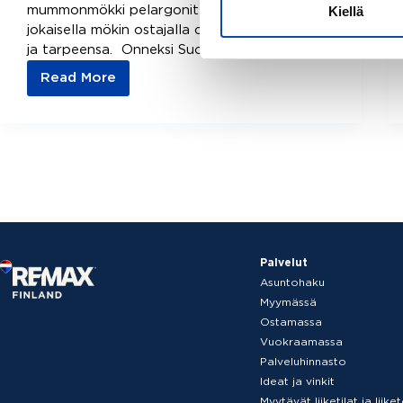
Kiellä
mummonmökki pelargonit ikkunalaudalla –
jokaisella mökin ostajalla on omat haaveensa
ja tarpeensa. Onneksi Suomen…
Read More
Millainen
mökki
tai
vapaa-
ajanasunto
sopii
sinulle?
Tutustu
erilaisiin
Palvelut
mökkityyppeihin
Asuntohaku
Myymässä
Ostamassa
Vuokraamassa
Palveluhinnasto
Ideat ja vinkit
Myytävät liiketilat ja liik