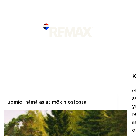
RAAMASSA
TIETOA REMA
K
e
a
Huomioi nämä asiat mökin ostossa
y
r
a
o