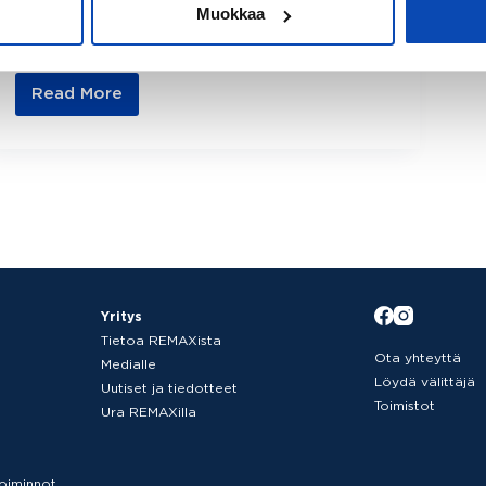
Muokkaa
pääset nauttimaan elämästä mökin
omistajana ilman stressiä. Kesämökki ostetaan
usein…
Read More
Huomioi
nämä
asiat
mökin
ostossa
Yritys
Tietoa REMAXista
Ota yhteyttä
Medialle
Löydä välittäjä
Uutiset ja tiedotteet
Toimistot
Ura REMAXilla
etoiminnot