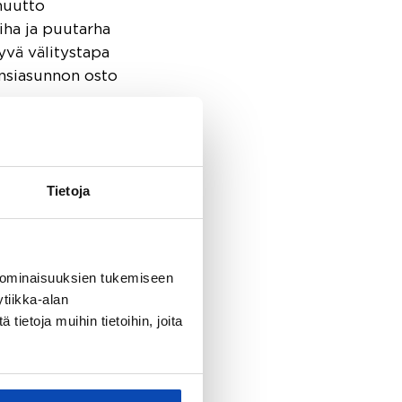
uutto
iha ja puutarha
yvä välitystapa
nsiasunnon osto
Tietoja
 ominaisuuksien tukemiseen
tiikka-alan
ietoja muihin tietoihin, joita