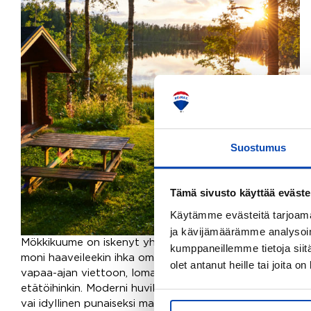
Suostumus
Tämä sivusto käyttää eväste
Käytämme evästeitä tarjoama
ja kävijämäärämme analysoim
Mökkikuume on iskenyt yhä useampaan ja nyt
kumppaneillemme tietoja siitä
moni haaveileekin ihka omasta paikasta
olet antanut heille tai joita o
vapaa-ajan viettoon, lomailuun ja ehkä
etätöihinkin. Moderni huvila meren rannalla
vai idyllinen punaiseksi maalattu