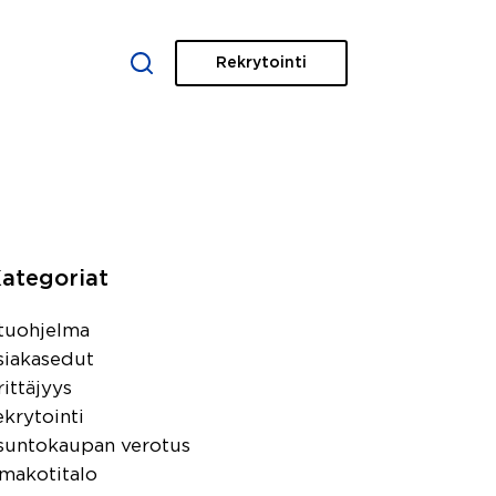
Rekrytointi
XISTA
IDEAT JA VINKIT
YHTEYSTIEDOT
ategoriat
tuohjelma
siakasedut
rittäjyys
ekrytointi
suntokaupan verotus
makotitalo