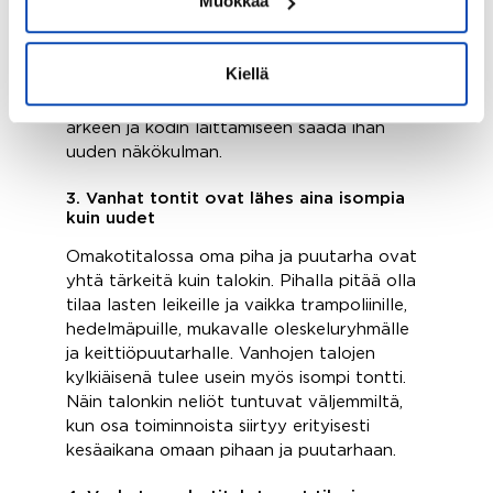
Muokkaa
jäljitellä. Jos vanhemmat talot ja menneiden
vuosikymmenien arkkitehtuuri vetoavat, voi
iäkkään talon kunnostaminen uudeksi
Kiellä
kodiksi olla hyvin palkitseva valinta. Vanhan
talon kiireettömässä tunnelmassa voi
arkeen ja kodin laittamiseen saada ihan
uuden näkökulman.
3. Vanhat tontit ovat lähes aina isompia
kuin uudet
Omakotitalossa oma piha ja puutarha ovat
yhtä tärkeitä kuin talokin. Pihalla pitää olla
tilaa lasten leikeille ja vaikka trampoliinille,
hedelmäpuille, mukavalle oleskeluryhmälle
ja keittiöpuutarhalle. Vanhojen talojen
kylkiäisenä tulee usein myös isompi tontti.
Näin talonkin neliöt tuntuvat väljemmiltä,
kun osa toiminnoista siirtyy erityisesti
kesäaikana omaan pihaan ja puutarhaan.