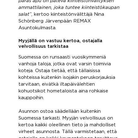
paras apu on pätevä kiinteistönvälityksen
ammattilainen, joka tuntee kiinteistökaupan
salat”
, kertoo kiinteistönvälittäjä Nina
Schönberg Järvenpään REMAX
Asuntokulmasta.
Myyjällä on vastuu kertoa, ostajalla
velvollisuus tarkistaa
Suomessa on runsaasti vuosikymmeniä
vanhoja taloja, jotka ovat varsin toimivia
koteja. Ostaja tietää, että tällaisissa
kohteissa kuitenkin isojakin peruskorjauksia
tarvitaan, eivätkä iltapäivälehtien
kohuotsikot hometaloista aina rohkaise
kauppoihin.
Asunnon ostoa säädellään kuitenkin
Suomessa tarkasti. Myyjän velvollisuus on
kertoa kaikki oleellinen tieto ja mahdolliset
virheet asunnosta. Tällä varmistetaan, että