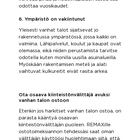
odottaa vuosikaudet.
6. Ympäristö on vakiintunut
Yleisesti vanhat talot sijaitsevat jo
rakennetussa ympäristössä, jossa kaikki on
valmiina. Lähipalvelut, koulut ja kaupat ovat
olemassa, eikä niiden perustamista tarvitse
odotella kuten monilla uusilla asuinalueilla.
Myöskään rakentamisen meteli ja alati
vaihtuvat kulkureitit eivät rasita arkea.
Ota osaava kiinteistönvälittäjä avuksi
vanhan talon ostoon
Etenkin jos harkitset vanhan talon ostoa, on
parasta kääntyä osaavan
kiinteistönvälittäjän puoleen. REMAXille
ostotoimeksiannon tehdessäsi saat oman
välittäjän käyttöösi huolehtimaan siitä, että