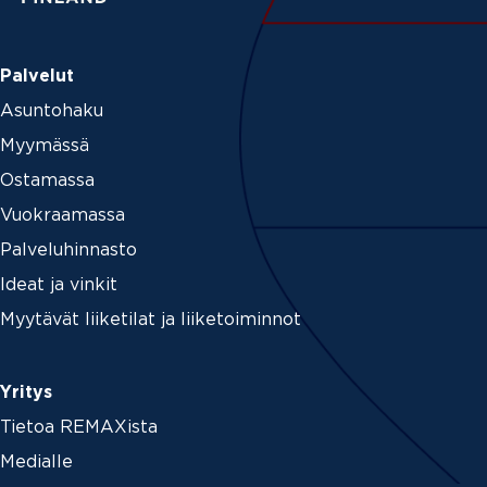
n
*
Palvelut
Asuntohaku
Myymässä
Ostamassa
Vuokraamassa
Palveluhinnasto
Ideat ja vinkit
Myytävät liiketilat ja liiketoiminnot
Yritys
Tietoa REMAXista
Medialle