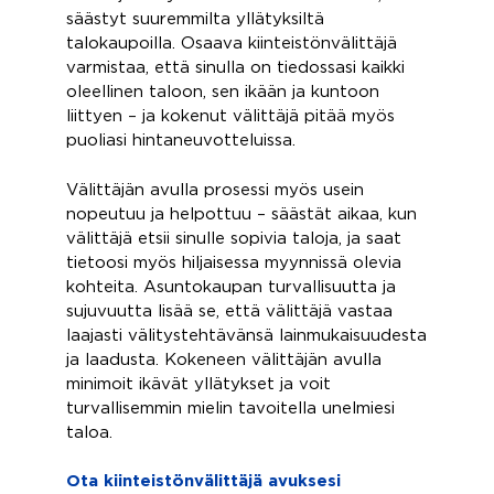
säästyt suuremmilta yllätyksiltä
talokaupoilla. Osaava kiinteistönvälittäjä
varmistaa, että sinulla on tiedossasi kaikki
oleellinen taloon, sen ikään ja kuntoon
liittyen – ja kokenut välittäjä pitää myös
puoliasi hintaneuvotteluissa.
Välittäjän avulla prosessi myös usein
nopeutuu ja helpottuu – säästät aikaa, kun
välittäjä etsii sinulle sopivia taloja, ja saat
tietoosi myös hiljaisessa myynnissä olevia
kohteita. Asuntokaupan turvallisuutta ja
sujuvuutta lisää se, että välittäjä vastaa
laajasti välitystehtävänsä lainmukaisuudesta
ja laadusta. Kokeneen välittäjän avulla
minimoit ikävät yllätykset ja voit
turvallisemmin mielin tavoitella unelmiesi
taloa.
Ota kiinteistönvälittäjä avuksesi