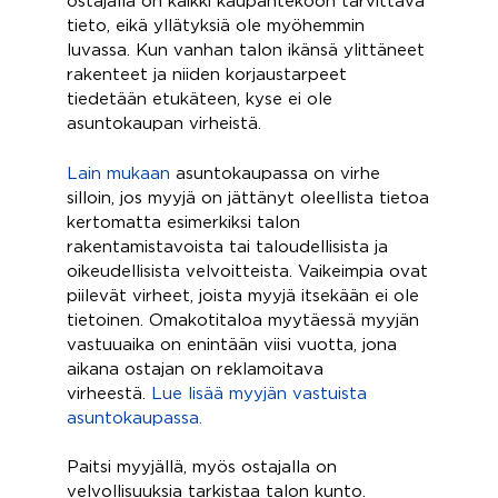
ostajalla on kaikki kaupantekoon tarvittava
tieto, eikä yllätyksiä ole myöhemmin
luvassa. Kun vanhan talon ikänsä ylittäneet
rakenteet ja niiden korjaustarpeet
tiedetään etukäteen, kyse ei ole
asuntokaupan virheistä.
Lain mukaan
asuntokaupassa on virhe
silloin, jos myyjä on jättänyt oleellista tietoa
kertomatta esimerkiksi talon
rakentamistavoista tai taloudellisista ja
oikeudellisista velvoitteista. Vaikeimpia ovat
piilevät virheet, joista myyjä itsekään ei ole
tietoinen. Omakotitaloa myytäessä myyjän
vastuuaika on enintään viisi vuotta, jona
aikana ostajan on reklamoitava
virheestä.
Lue lisää myyjän vastuista
asuntokaupassa.
Paitsi myyjällä, myös ostajalla on
velvollisuuksia tarkistaa talon kunto.