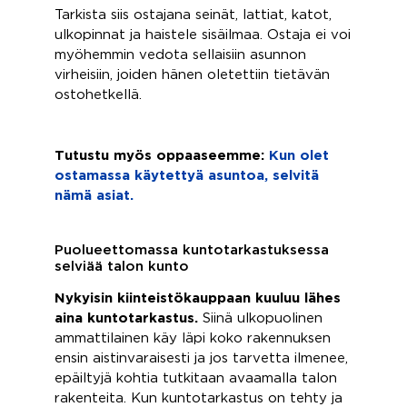
Tarkista siis ostajana seinät, lattiat, katot,
ulkopinnat ja haistele sisäilmaa. Ostaja ei voi
myöhemmin vedota sellaisiin asunnon
virheisiin, joiden hänen oletettiin tietävän
ostohetkellä.
Tutustu myös oppaaseemme:
Kun olet
ostamassa käytettyä asuntoa, selvitä
nämä asiat.
Puolueettomassa kuntotarkastuksessa
selviää talon kunto
Nykyisin kiinteistökauppaan kuuluu lähes
aina kuntotarkastus.
Siinä ulkopuolinen
ammattilainen käy läpi koko rakennuksen
ensin aistinvaraisesti ja jos tarvetta ilmenee,
epäiltyjä kohtia tutkitaan avaamalla talon
rakenteita. Kun kuntotarkastus on tehty ja