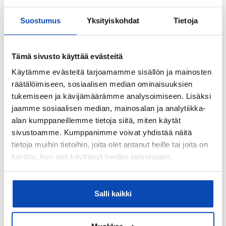
Suostumus
Yksityiskohdat
Tietoja
1. Voit remontoida talon mieleiseksesi
Vanhaa taloa remontoimalla saa
yhdistettyä menneen ajan tunnelman
Tämä sivusto käyttää evästeitä
nykyaikaiseen talotekniikkaan. Ajan patina
säilyy, ja remontoimalla saat kuitenkin
Käytämme evästeitä tarjoamamme sisällön ja mainosten
uudistettua kylpyhuoneen ja vaikka
räätälöimiseen, sosiaalisen median ominaisuuksien
lämmitysjärjestelmän sekä muutettua
tukemiseen ja kävijämäärämme analysoimiseen. Lisäksi
huonejärjestystä esimerkiksi poistamalla tai
jaamme sosiaalisen median, mainosalan ja analytiikka-
lisäämällä seiniä. Säilytä myös vanhaa aina
alan kumppaneillemme tietoja siitä, miten käytät
kuin mahdollista, esimerkiksi vanhat ikkunat
sivustoamme. Kumppanimme voivat yhdistää näitä
voivat kaivata vain kunnostamista, ei aina
tietoja muihin tietoihin, joita olet antanut heille tai joita on
vaihtamista.
kerätty, kun olet käyttänyt heidän palvelujaan.
2. Vanhojen talojen tunnelma on
ainutlaatuinen
Salli kaikki
Vanhemmissa taloissa on eittämättä
kodikasta ja ainutlaatuista fiilistä – sitä
jotakin, mitä on vaikea uudemmissa taloissa