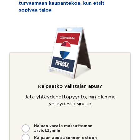
turvaamaan kaupantekoa, kun etsit
sopivaa taloa
Kaipaatko välittäjän apua?
Jätä yhteydenottopyyntö, niin olemme
yhteydessä sinuun
M
Haluan varata maksuttoman
arviokäynnin
i
t
Kaipaan apua asunnon ostoon