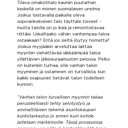
Tilava omakotitalo kauniin puutarhan
keskellä on monen suomalaisen unelma.
Joskus loistavalla paikalla oleva
sopivankokoinen talo täyttäisi toiveet –
mutta talolla on jo ikää ja remontoitavaa
riittäisi. Uskaltaako vähän vanhempaa taloa
ostaakaan? Entä jos sieltä löytyy hometta?
Joskus myyjääkin arveluttaa laittaa
myyntiin viehättävää iäkkäämpää taloa
yllättävien jälkiseuraamusten pelossa. Pelko
on kuitenkin turhaa, sillä vanhan talon
myyminen ja ostaminen on turvallista, kun
kaikki osapuolet tietävät talon todellisen
kunnon.
”Vanhan talon turvallisen myynnin takaa
perusteellisesti tehty selvitystyö ja
ammattilaisen tekemä asuntokaupan
kuntotarkastus jo ennen kuin kohde
laitetaan markkinoille. Tässä prosessissa