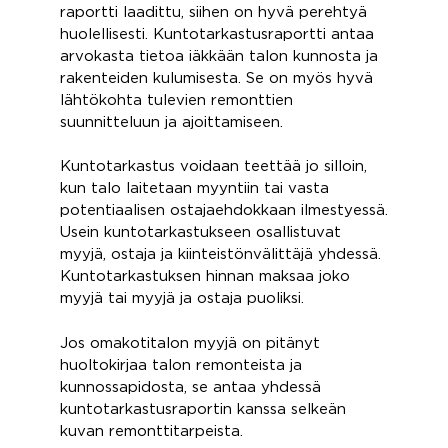
raportti laadittu, siihen on hyvä perehtyä
huolellisesti. Kuntotarkastusraportti antaa
arvokasta tietoa iäkkään talon kunnosta ja
rakenteiden kulumisesta. Se on myös hyvä
lähtökohta tulevien remonttien
suunnitteluun ja ajoittamiseen.
Kuntotarkastus voidaan teettää jo silloin,
kun talo laitetaan myyntiin tai vasta
potentiaalisen ostajaehdokkaan ilmestyessä.
Usein kuntotarkastukseen osallistuvat
myyjä, ostaja ja kiinteistönvälittäjä yhdessä.
Kuntotarkastuksen hinnan maksaa joko
myyjä tai myyjä ja ostaja puoliksi.
Jos omakotitalon myyjä on pitänyt
huoltokirjaa talon remonteista ja
kunnossapidosta, se antaa yhdessä
kuntotarkastusraportin kanssa selkeän
kuvan remonttitarpeista.