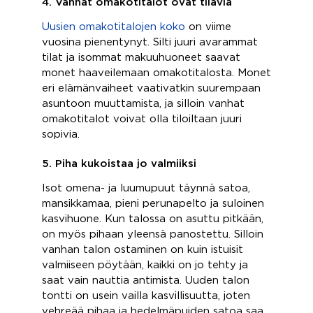
4. Vanhat omakotitalot ovat tilavia
Uusien omakotitalojen koko
on viime
vuosina pienentynyt. Silti juuri avarammat
tilat ja isommat makuuhuoneet saavat
monet haaveilemaan omakotitalosta. Monet
eri elämänvaiheet vaativatkin suurempaan
asuntoon muuttamista, ja silloin vanhat
omakotitalot voivat olla tiloiltaan juuri
sopivia.
5. Piha kukoistaa jo valmiiksi
Isot omena- ja luumupuut täynnä satoa,
mansikkamaa, pieni perunapelto ja suloinen
kasvihuone. Kun talossa on asuttu pitkään,
on myös pihaan yleensä panostettu. Silloin
vanhan talon ostaminen on kuin istuisit
valmiiseen pöytään, kaikki on jo tehty ja
saat vain nauttia antimista. Uuden talon
tontti on usein vailla kasvillisuutta, joten
vehreää pihaa ja hedelmäpuiden satoa saa