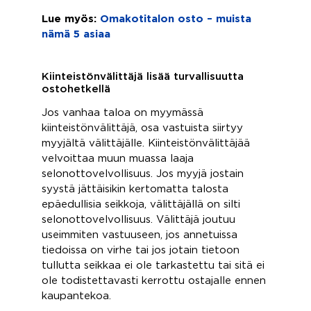
Lue myös:
Omakotitalon osto – muista
nämä 5 asiaa
Kiinteistönvälittäjä lisää turvallisuutta
ostohetkellä
Jos vanhaa taloa on myymässä
kiinteistönvälittäjä, osa vastuista siirtyy
myyjältä välittäjälle. Kiinteistönvälittäjää
velvoittaa muun muassa laaja
selonottovelvollisuus. Jos myyjä jostain
syystä jättäisikin kertomatta talosta
epäedullisia seikkoja, välittäjällä on silti
selonottovelvollisuus. Välittäjä joutuu
useimmiten vastuuseen, jos annetuissa
tiedoissa on virhe tai jos jotain tietoon
tullutta seikkaa ei ole tarkastettu tai sitä ei
ole todistettavasti kerrottu ostajalle ennen
kaupantekoa.