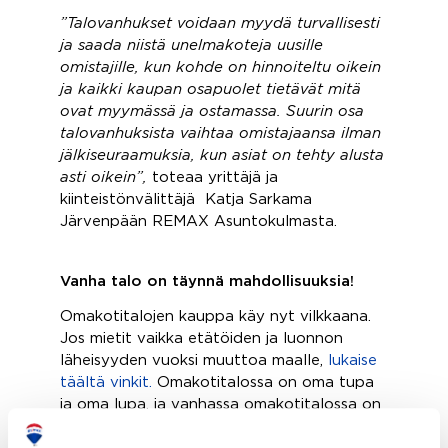
”Talovanhukset voidaan myydä turvallisesti
ja saada niistä unelmakoteja uusille
omistajille, kun kohde on hinnoiteltu oikein
ja kaikki kaupan osapuolet tietävät mitä
ovat myymässä ja ostamassa. Suurin osa
talovanhuksista vaihtaa omistajaansa ilman
jälkiseuraamuksia, kun asiat on tehty alusta
asti oikein”,
toteaa yrittäjä ja
kiinteistönvälittäjä Katja Sarkama
Järvenpään REMAX Asuntokulmasta.
Vanha talo on täynnä mahdollisuuksia!
Omakotitalojen kauppa käy nyt vilkkaana.
Jos mietit vaikka etätöiden ja luonnon
läheisyyden vuoksi muuttoa maalle,
lukaise
täältä vinkit.
Omakotitalossa on oma tupa
ja oma lupa, ja vanhassa omakotitalossa on
monia hyviä puolia. Tässä niistä muutama: