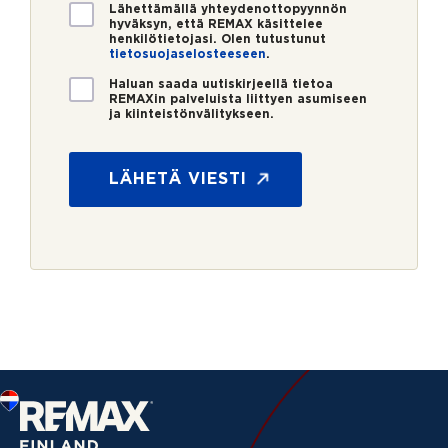
*
V
Lähettämällä yhteydenottopyynnön
hyväksyn, että REMAX käsittelee
a
henkilötietojasi. Olen tutustunut
h
tietosuojaselosteeseen
.
v
U
i
Haluan saada uutiskirjeellä tietoa
REMAXin palveluista liittyen asumiseen
u
s
ja kiinteistönvälitykseen.
t
t
a
i
u
g
s
s
e
LÄHETÄ VIESTI
k
*
n
i
t
r
_
j
e
e
m
a
i
l
P
u
h
e
l
i