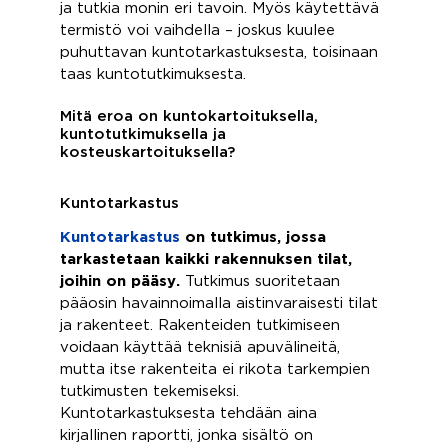
ja tutkia monin eri tavoin. Myös käytettävä
termistö voi vaihdella – joskus kuulee
puhuttavan kuntotarkastuksesta, toisinaan
taas kuntotutkimuksesta.
Mitä eroa on kuntokartoituksella,
kuntotutkimuksella ja
kosteuskartoituksella?
Kuntotarkastus
Kuntotarkastus
on tutkimus, jossa
tarkastetaan kaikki rakennuksen tilat,
joihin on pääsy.
Tutkimus suoritetaan
pääosin havainnoimalla aistinvaraisesti tilat
ja rakenteet. Rakenteiden tutkimiseen
voidaan käyttää teknisiä apuvälineitä,
mutta itse rakenteita ei rikota tarkempien
tutkimusten tekemiseksi.
Kuntotarkastuksesta tehdään aina
kirjallinen raportti, jonka sisältö on