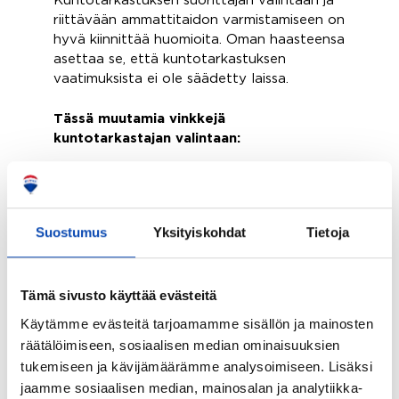
Kuntotarkastuksen suorittajan valintaan ja
riittävään ammattitaidon varmistamiseen on
hyvä kiinnittää huomioita. Oman haasteensa
asettaa se, että kuntotarkastuksen
vaatimuksista ei ole säädetty laissa.
Tässä muutamia vinkkejä
kuntotarkastajan valintaan:
Pyydä kuntotarkastajalta referenssejä
vastaavantyyppisistä kohteista.
Varmista, että kuntotarkastaja noudattaa
Suostumus
Yksityiskohdat
Tietoja
Rakennustiedon julkaisemaa suoritusohjetta
(KH-90-00394).
Tee aina kirjallinen sopimus kuntotarkastajan
Tämä sivusto käyttää evästeitä
kanssa ennen tarkastuksen suorittamista.
Käytämme evästeitä tarjoamamme sisällön ja mainosten
Älä valitse suoraan halvinta
räätälöimiseen, sosiaalisen median ominaisuuksien
palveluntarjoajaa. Perusteellisesti suoritettu
tukemiseen ja kävijämäärämme analysoimiseen. Lisäksi
kuntotarkastus kestää useampia tunteja ja
jaamme sosiaalisen median, mainosalan ja analytiikka-