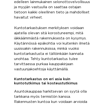
edelleen lainmukainen selonottovelvollisuus
ja myyjän vastuulla on saattaa ostajan
tietoon kaikki oleellinen tieto ja mahdolliset
havaitut virheet.
Kuntotarkastuksen merkityksen voidaan
ajatella olevan sitä korostuneempi, mitä
iäkkäämmästä rakennuksesta on kysymys.
Käytännössä epäkohtia voi kuitenkin ilmetä
uusissakin rakennuksissa, minkä vuoksi
kuntotarkastusta ei tällöinkään kannata
unohtaa. Tehty kuntotarkastus tulee
tarvittaessa purkaa kauppakirjaan
vastuunjakoehtoja käyttämällä.
Kuntotarkastus on eri asia kuin
kuntotutkimus tai kosteustutkimus
Asuntokauppaa harkitsevan on syytä olla
tarkkana myös termistön kanssa.
Rakennusten kuntoa kun voidaan arvioida