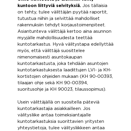
kuntoon liittyviä selvityksiä.
Jos tällaisia
on tehty, tulee välittäjän pyytää raportit,
tutustua niihin ja selvittää mahdolliset
rakennuksiin tehdyt korjaustoimenpiteet.
Asiantunteva välittäjä kertoo aina asunnon
myyjälle mahdollisuudesta teettää
kuntotarkastus. Hyvä välitystapa edellyttää
myös, että välittäjä suosittelee
nimenomaisesti asuntokaupan
kuntotarkastusta, joka tehdään asuntojen
kuntotarkastuksesta laadittujen LVI- ja KH-
kortistojen ohjeiden mukaan (KH 90-00393,
tilaajan ohje sekä KH 90-00394,
suoritusohje ja KH 90023, tilaussopimus).
Usein välittäjällä on suositella päteviä
kuntotarkastajia asiakkailleen. Jos
välitysliike antaa toimeksiantajalle
kuntotarkastuksia suorittavien yritysten
yhteystietoja, tulee välitysliikkeen antaa