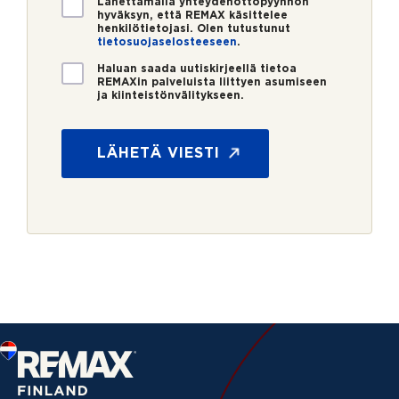
*
V
Lähettämällä yhteydenottopyynnön
hyväksyn, että REMAX käsittelee
a
henkilötietojasi. Olen tutustunut
h
tietosuojaselosteeseen
.
v
U
i
Haluan saada uutiskirjeellä tietoa
REMAXin palveluista liittyen asumiseen
u
s
ja kiinteistönvälitykseen.
t
t
i
u
s
s
LÄHETÄ VIESTI
k
*
i
r
j
e