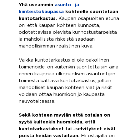
Yhä useammin
asunto- ja
kiinteistökaupassa
kohteelle suoritetaan
kuntotarkastus.
Kaupan osapuolten etuna
on, että kaupan kohteen kunnosta,
odotettavissa olevista kunnostustarpeista
ja mahdollisista riskeistä saadaan
mahdollisimman realistinen kuva.
Vaikka kuntotarkastus ei ole pakollinen
toimenpide, on kuitenkin suoritettaisiin aina
ennen kauppaa ulkopuolisen asiantuntijan
toimesta kattava kuntotarkastus, jolloin
mahdolliset kaupan kohteen viat ja riskit
voidaan ottaa huomioon jo kaupasta
neuvoteltaessa.
Sekä kohteen myyjän että ostajan on
syytä kuitenkin huomioida, että
kuntotarkastukset tai -selvitykset eivät
poista heidän vastuitaan.
Eli ostajalla on