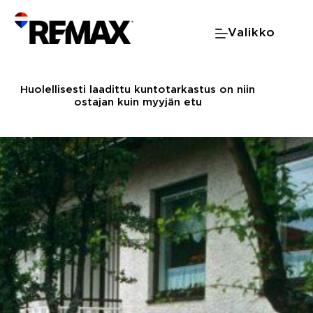
Skip
to
Valikko
content
Huolellisesti laadittu kuntotarkastus on niin
ostajan kuin myyjän etu