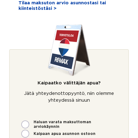
Tilaa maksuton arvio asunnostasi tai
kiinteistöstäsi >
Kaipaatko välittäjän apua?
Jätä yhteydenottopyyntö, niin olemme
yhteydessä sinuun
M
Haluan varata maksuttoman
arviokäynnin
i
t
Kaipaan apua asunnon ostoon