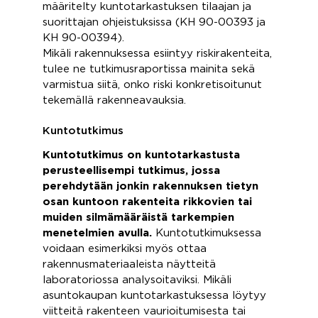
määritelty kuntotarkastuksen tilaajan ja
suorittajan ohjeistuksissa (KH 90-00393 ja
KH 90-00394).
Mikäli rakennuksessa esiintyy riskirakenteita,
tulee ne tutkimusraportissa mainita sekä
varmistua siitä, onko riski konkretisoitunut
tekemällä rakenneavauksia.
Kuntotutkimus
Kuntotutkimus on kuntotarkastusta
perusteellisempi tutkimus, jossa
perehdytään jonkin rakennuksen tietyn
osan kuntoon rakenteita rikkovien tai
muiden silmämääräistä tarkempien
menetelmien avulla.
Kuntotutkimuksessa
voidaan esimerkiksi myös ottaa
rakennusmateriaaleista näytteitä
laboratoriossa analysoitaviksi. Mikäli
asuntokaupan kuntotarkastuksessa löytyy
viitteitä rakenteen vaurioitumisesta tai