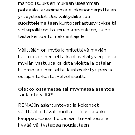
mahdollisuuksien mukaan useamman
päteväksi arvioimansa elinkeinonharjoittajan
yhteystiedot. Jos välitysliike saa
suosittelemaltaan kuntotarkastusyritykseltä
vinkkipalkkion tai muun korvauksen, tulee
tästä kertoa toimeksiantajalle.
Välittäjän on myös kiinnitettävä myyjän
huomiota siihen, että kuntoselvitys ei poista
myyjän vastuuta kaikista vioista ja ostajan
huomiota siihen, ettei kuntoselvitys poista
ostajan tarkastusvelvollisuutta.
Oletko ostamassa tai myymässä asuntoa
tai kiinteistöä?
REMAXin asiantuntevat ja kokeneet
välittäjät pitävät huolta siitä, että koko
kauppaprosessi hoidetaan turvallisesti ja
hyvää välitystapaa noudattaen.