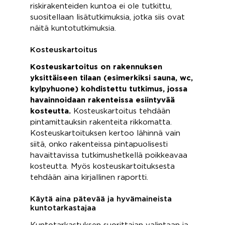
riskirakenteiden kuntoa ei ole tutkittu,
suositellaan lisätutkimuksia, jotka siis ovat
näitä kuntotutkimuksia.
Kosteuskartoitus
Kosteuskartoitus on rakennuksen
yksittäiseen tilaan (esimerkiksi sauna, wc,
kylpyhuone) kohdistettu tutkimus, jossa
havainnoidaan rakenteissa esiintyvää
kosteutta.
Kosteuskartoitus tehdään
pintamittauksin rakenteita rikkomatta.
Kosteuskartoituksen kertoo lähinnä vain
siitä, onko rakenteissa pintapuolisesti
havaittavissa tutkimushetkellä poikkeavaa
kosteutta. Myös kosteuskartoituksesta
tehdään aina kirjallinen raportti.
Käytä aina pätevää ja hyvämaineista
kuntotarkastajaa