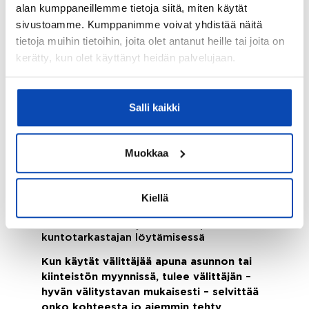
siitä laadittu kirjallinen raportti on
alan kumppaneillemme tietoja siitä, miten käytät
kymmeniä sivuja pitkä. Halpa hinta
sivustoamme. Kumppanimme voivat yhdistää näitä
tarkoittaa todennäköisimmin sitä, että itse
tietoja muihin tietoihin, joita olet antanut heille tai joita on
kuntotarkastus ei ole riittävän
kerätty, kun olet käyttänyt heidän palvelujaan.
perusteellinen.
Kuntotarkastus kannattaa teettää jo
Salli kaikki
myyntiprosessin alkuvaiheessa. Usein
potentiaalinen ostaja voi asettaa
ostotarjouksen ehdoksi kuntotarkastuksen
Muokkaa
teettämisen, joten teettämällä
kuntotarkastuksen hyvissä ajoin, sujuvoitat
myyntiprosessia.
Kiellä
Asiantunteva välittäjä suosittelee
kuntotarkastusta ja auttaa sopivan
kuntotarkastajan löytämisessä
Kun käytät välittäjää apuna asunnon tai
kiinteistön myynnissä, tulee välittäjän –
hyvän välitystavan mukaisesti – selvittää
onko kohteesta jo aiemmin tehty