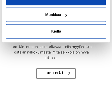
ARTIKKELIT
Muokkaa
Huolellisesti laadittu kuntotarkastus
on niin ostajan kuin myyjän etu
Kiellä
Asunto- ja kiinteistökaupassa kuntotarkastuksen
teettäminen on suositeltavaa – niin myyjän kuin
ostajan näkökulmasta. Mitä seikkoja on hyvä
ottaa…
LUE LISÄÄ