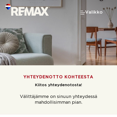
Skip
to
Valikko
content
YHTEYDENOTTO KOHTEESTA
Kiitos yhteydenotosta!
Välittäjämme on sinuun yhteydessä
mahdollisimman pian.