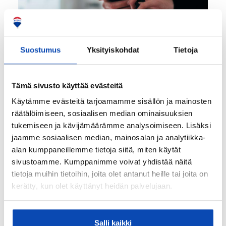
ARTIKKELIT
Suostumus
Yksityiskohdat
Tietoja
Ostajan selonottovelvollisuus
asunto- ja kiinteistökaupassa
Tämä sivusto käyttää evästeitä
Käytämme evästeitä tarjoamamme sisällön ja mainosten
Asunto- ja kiinteistökaupoilla ostajan on syytä
perehtyä huolella kaupankohteen ominaisuuksiin
räätälöimiseen, sosiaalisen median ominaisuuksien
ja kuntoon ennen kaupasta päättämistä. Tässä
tukemiseen ja kävijämäärämme analysoimiseen. Lisäksi
artikkelissa käsittelemme…
jaamme sosiaalisen median, mainosalan ja analytiikka-
alan kumppaneillemme tietoja siitä, miten käytät
sivustoamme. Kumppanimme voivat yhdistää näitä
LUE LISÄÄ
tietoja muihin tietoihin, joita olet antanut heille tai joita on
kerätty, kun olet käyttänyt heidän palvelujaan.
Salli kaikki