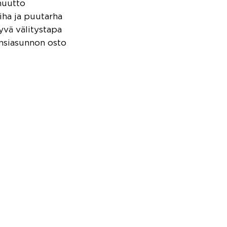
uutto
iha ja puutarha
yvä välitystapa
nsiasunnon osto