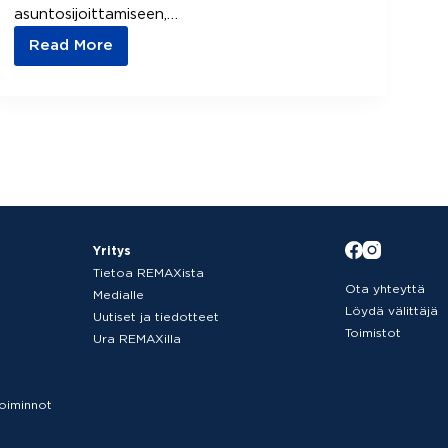
asuntosijoittamiseen,…
Read More
Sijoitusasunnon
ostaminen
ja
asuntosijoituksen
tuotto
Yritys
Tietoa REMAXista
Ota yhteyttä
Medialle
Löydä välittäjä
Uutiset ja tiedotteet
Toimistot
Ura REMAXilla
etoiminnot