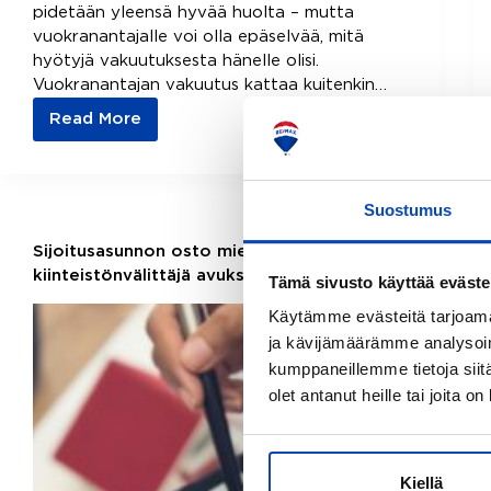
pidetään yleensä hyvää huolta – mutta
vuokranantajalle voi olla epäselvää, mitä
hyötyjä vakuutuksesta hänelle olisi.
Vuokranantajan vakuutus kattaa kuitenkin…
Read More
8
hyvää
syytä,
miksi
Suostumus
sijoitusasuntoon
kannattaa
Sijoitusasunnon osto mielessä? – Ota
ottaa
kiinteistönvälittäjä avuksesi
Tämä sivusto käyttää eväste
vuokranantajan
Käytämme evästeitä tarjoama
vakuutus
ja kävijämäärämme analysoim
kumppaneillemme tietoja siitä
olet antanut heille tai joita o
Kiellä