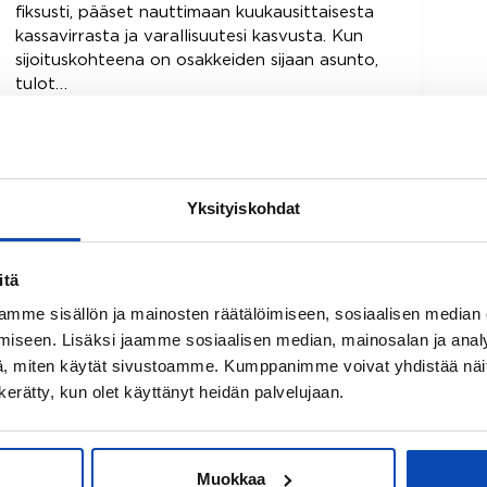
fiksusti, pääset nauttimaan kuukausittaisesta
kassavirrasta ja varallisuutesi kasvusta. Kun
sijoituskohteena on osakkeiden sijaan asunto,
tulot…
Read More
Asuntosijoittaminen
−
vuokratuotto
ja
Yksityiskohdat
verotus
Sijoitusasunnon ostaminen ja
asuntosijoituksen tuotto
itä
mme sisällön ja mainosten räätälöimiseen, sosiaalisen median
iseen. Lisäksi jaamme sosiaalisen median, mainosalan ja analy
, miten käytät sivustoamme. Kumppanimme voivat yhdistää näitä t
n kerätty, kun olet käyttänyt heidän palvelujaan.
Muokkaa