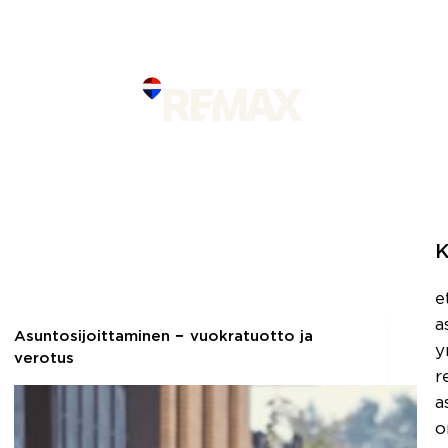
RAAMASSA
TIETOA REMA
K
e
a
Asuntosijoittaminen − vuokratuotto ja
y
verotus
r
a
o