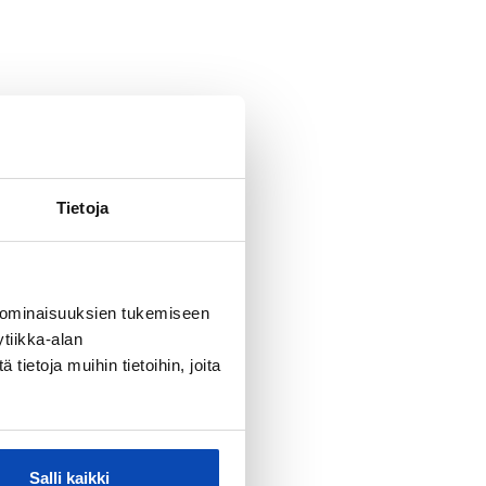
Tietoja
 ominaisuuksien tukemiseen
tiikka-alan
ietoja muihin tietoihin, joita
Salli kaikki