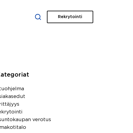
Rekrytointi
XISTA
IDEAT JA VINKIT
YHTEYSTIEDOT
ategoriat
tuohjelma
siakasedut
rittäjyys
ekrytointi
suntokaupan verotus
makotitalo