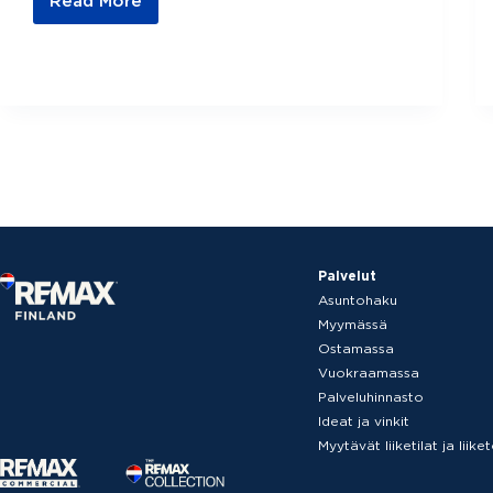
Read More
Sijoitusasunnon
osto
mielessä?
–
Ota
kiinteistönvälittäjä
avuksesi
Palvelut
Asuntohaku
Myymässä
Ostamassa
Vuokraamassa
Palveluhinnasto
Ideat ja vinkit
Myytävät liiketilat ja liik