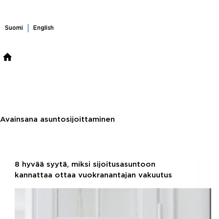
Skip
to
content
Suomi
English
ASUNTOHAKU
MYYMÄSSÄ
OSTAMASSA
VUOK
Avainsana
asuntosijoittaminen
8 hyvää syytä, miksi sijoitusasuntoon
kannattaa ottaa vuokranantajan vakuutus