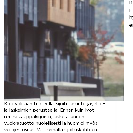
m
p
h
e
Koti valitaan tunteella, sijoitusasunto järjellä −
ja laskelmien perusteella. Ennen kuin lyöt
nimesi kauppakirjoihin, laske asunnon
vuokratuotto huolellisesti ja huomioi myös
verojen osuus. Valitsemalla sijoituskohteen