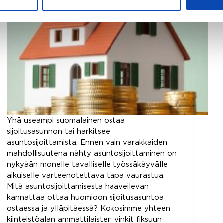
Yhä useampi suomalainen ostaa
sijoitusasunnon tai harkitsee
asuntosijoittamista. Ennen vain varakkaiden
mahdollisuutena nähty asuntosijoittaminen on
nykyään monelle tavalliselle työssäkäyvälle
aikuiselle varteenotettava tapa vaurastua.
Mitä asuntosijoittamisesta haaveilevan
kannattaa ottaa huomioon sijoitusasuntoa
ostaessa ja ylläpitäessä? Kokosimme yhteen
kiinteistöalan ammattilaisten vinkit fiksuun