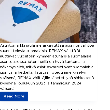
Asuntomarkkinatilanne askarruttaa asunnonvaihtoa
suunnittelevia suomalaisia. REMAX-välittäjät
auttavat vuosittain kymmeniätuhansia suomalaisia
asuntoasioissa, joten heillä on hyvä tuntuma ja
näkemys siitä, mitkä asiat askarruttavat suomalaisia
juuri tällä hetkellä. Taustaa Toteutimme kyselyn
sisäisenä, REMAX-välittäjille lähetettynä sähköisenä
kyselynä, joulukuun 2023 ja tammikuun 2024
välisenä…
Read More
Asuntokauppa
2024
-