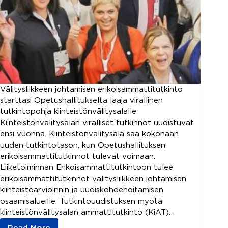
Välitysliikkeen johtamisen erikoisammattitutkinto
starttasi Opetushallitukselta laaja virallinen
tutkintopohja kiinteistönvälitysalalle
Kiinteistönvälitysalan viralliset tutkinnot uudistuvat
ensi vuonna. Kiinteistönvälitysala saa kokonaan
uuden tutkintotason, kun Opetushallituksen
erikoisammattitutkinnot tulevat voimaan.
Liiketoiminnan Erikoisammattitutkintoon tulee
erikoisammattitutkinnot välitysliikkeen johtamisen,
kiinteistöarvioinnin ja uudiskohdehoitamisen
osaamisalueille. Tutkintouudistuksen myötä
kiinteistönvälitysalan ammattitutkinto (KiAT)…