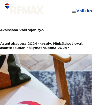
Skip
to
Valikko
content
Avainsana
Välittäjän työ
Asuntokauppa 2024 -kysely: Minkälaiset ovat
asuntokaupan näkymät vuonna 2024?