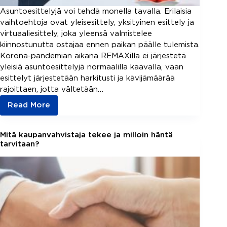
Asuntoesittelyjä voi tehdä monella tavalla. Erilaisia
vaihtoehtoja ovat yleisesittely, yksityinen esittely ja
virtuaaliesittely, joka yleensä valmistelee
kiinnostunutta ostajaa ennen paikan päälle tulemista.
Korona-pandemian aikana REMAXilla ei järjestetä
yleisiä asuntoesittelyjä normaalilla kaavalla, vaan
esittelyt järjestetään harkitusti ja kävijämäärää
rajoittaen, jotta vältetään…
Read More
Erilaiset
asuntoesittelyt
sopivat
Mitä kaupanvahvistaja tekee ja milloin häntä
eri
tarvitaan?
tilanteisiin