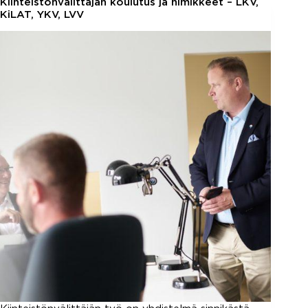
Kiinteistönvälittäjän koulutus ja nimikkeet – LKV,
kysely:
KiLAT, YKV, LVV
Minkälaiset
ovat
asuntokaupan
näkymät
vuonna
2024?