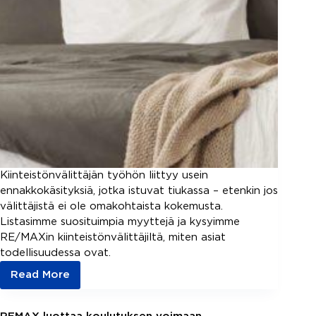
Kiinteistönvälittäjän työhön liittyy usein
ennakkokäsityksiä, jotka istuvat tiukassa – etenkin jos
välittäjistä ei ole omakohtaista kokemusta.
Listasimme suosituimpia myyttejä ja kysyimme
RE/MAXin kiinteistönvälittäjiltä, miten asiat
todellisuudessa ovat.
Read More
5
myyttiä
kiinteistönvälittäjän