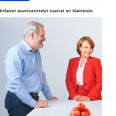
välitystapa
ohjaa
Erilaiset asuntoesittelyt sopivat eri tilanteisiin
ammattitaitoisen
kiinteistönvälittäjän
työtä