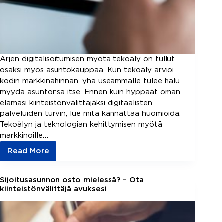
Arjen digitalisoitumisen myötä tekoäly on tullut
osaksi myös asuntokauppaa. Kun tekoäly arvioi
kodin markkinahinnan, yhä useammalle tulee halu
myydä asuntonsa itse. Ennen kuin hyppäät oman
elämäsi kiinteistönvälittäjäksi digitaalisten
palveluiden turvin, lue mitä kannattaa huomioida.
Tekoälyn ja teknologian kehittymisen myötä
markkinoille…
Read More
Asuntokaupan
digitalisoituminen
–
Sijoitusasunnon osto mielessä? – Ota
tekoäly
kiinteistönvälittäjä avuksesi
uudistaa
kiinteistönvälitystä