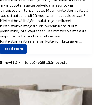
Kiinteistönvälittäjän työ on yhdistelmä sinnikästä
myyntityötä, asiakaspalvelua ja asunto- ja
kiinteistöalan tuntemusta. Miten kiinteistönvälittäjä
kouluttautuu ja pitää huolta ammattitaidostaan?
Kiinteistönvälittäjän koulutus ja nimikkeet
Kiinteistönvälittäjästä on puhekielessä tullut
yleisnimike, jota käytetään useimmiten välittäjästä
riippumatta hänen koulutuksestaan.
Kiinteistönvälitysalalla on kuitenkin lukuisia eri…
Read More
Kiinteistönvälittäjän
koulutus
ja
5 myyttiä kiinteistönvälittäjän työstä
nimikkeet
–
LKV,
KiLAT,
YKV,
LVV