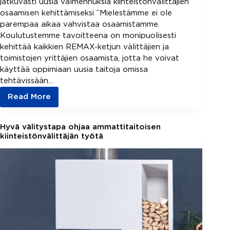
jatkuvasti uusia valmennuksia kiinteistönvälittäjien
osaamisen kehittämiseksi ”Mielestämme ei ole
parempaa aikaa vahvistaa osaamistamme.
Koulutustemme tavoitteena on monipuolisesti
kehittää kaikkien REMAX-ketjun välittäjien ja
toimistojen yrittäjien osaamista, jotta he voivat
käyttää oppimiaan uusia taitoja omissa
tehtävissään…
Read More
REMAX
luottaa
koulutuksen
Hyvä välitystapa ohjaa ammattitaitoisen
voimaan
kiinteistönvälittäjän työtä