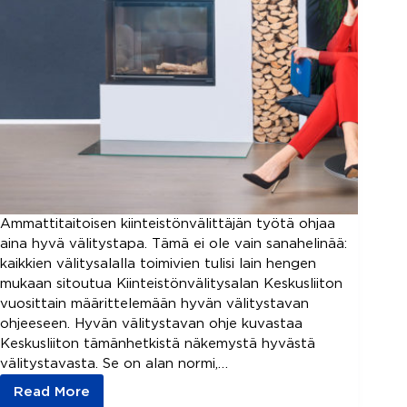
Ammattitaitoisen kiinteistönvälittäjän työtä ohjaa
aina hyvä välitystapa. Tämä ei ole vain sanahelinää:
kaikkien välitysalalla toimivien tulisi lain hengen
mukaan sitoutua Kiinteistönvälitysalan Keskusliiton
vuosittain määrittelemään hyvän välitystavan
ohjeeseen. Hyvän välitystavan ohje kuvastaa
Keskusliiton tämänhetkistä näkemystä hyvästä
välitystavasta. Se on alan normi,…
Read More
Hyvä