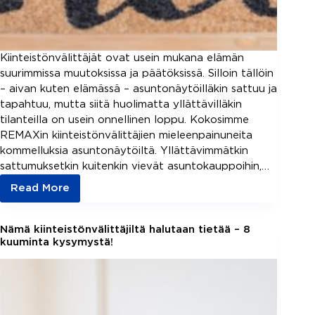
Kiinteistönvälittäjät ovat usein mukana elämän
suurimmissa muutoksissa ja päätöksissä. Silloin tällöin
– aivan kuten elämässä – asuntonäytöilläkin sattuu ja
tapahtuu, mutta siitä huolimatta yllättävilläkin
tilanteilla on usein onnellinen loppu. Kokosimme
REMAXin kiinteistönvälittäjien mieleenpainuneita
kommelluksia asuntonäytöiltä. Yllättävimmätkin
sattumuksetkin kuitenkin vievät asuntokauppoihin,…
Read More
Yllättävimmät
sattumukset
asuntonäytöllä
Nämä kiinteistönvälittäjiltä halutaan tietää – 8
–
kuuminta kysymystä!
kiinteistönvälittäjät
kertovat