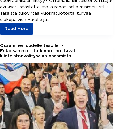
vuokraamiseen liittyy? Ottamalla kiinteistönvälittäjän
avuksesi, säästät aikaa ja rahaa, sekä minimoit riskit.
Tasaista tulovirtaa vuokratuotosta, turvaa
eläkepäivien varalle ja…
Read More
Sijoitusasunnon
osto
mielessä?
Osaaminen uudelle tasolle -
–
Erikoisammattitutkinnot nostavat
kiinteistönvälitysalan osaamista
Ota
kiinteistönvälittäjä
avuksesi