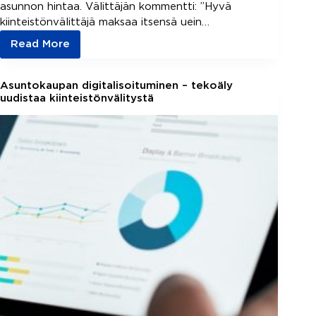
asunnon hintaa. Välittäjän kommentti: ”Hyvä
kiinteistönvälittäjä maksaa itsensä uein…
Read More
Nämä
kiinteistönvälittäjiltä
halutaan
Asuntokaupan digitalisoituminen – tekoäly
tietää
uudistaa kiinteistönvälitystä
–
8
kuuminta
kysymystä!