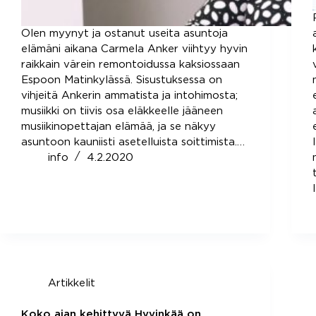
Olen myynyt ja ostanut useita asuntoja
elämäni aikana Carmela Anker viihtyy hyvin
raikkain värein remontoidussa kaksiossaan
Espoon Matinkylässä. Sisustuksessa on
vihjeitä Ankerin ammatista ja intohimosta;
musiikki on tiivis osa eläkkeelle jääneen
musiikinopettajan elämää, ja se näkyy
asuntoon kauniisti asetelluista soittimista.…
info
4.2.2020
Artikkelit
Koko ajan kehittyvä Hyvinkää on