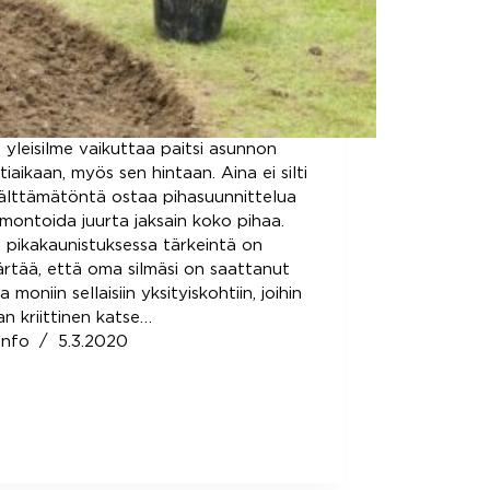
 yleisilme vaikuttaa paitsi asunnon
iaikaan, myös sen hintaan. Aina ei silti
älttämätöntä ostaa pihasuunnittelua
emontoida juurta jaksain koko pihaa.
 pikakaunistuksessa tärkeintä on
tää, että oma silmäsi on saattanut
 moniin sellaisiin yksityiskohtiin, joihin
an kriittinen katse…
info
5.3.2020