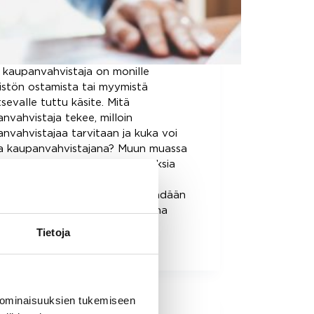
 kaupanvahvistaja on monille
eistön ostamista tai myymistä
tsevalle tuttu käsite. Mitä
nvahvistaja tekee, milloin
nvahvistajaa tarvitaan ja kuka voi
ia kaupanvahvistajana? Muun muassa
n kysymyksiin annamme vastauksia
 artikkelissa. Kaupanvahvistaja
staa, että kiinteistökauppa tehdään
n Kaupanvahvistajan ensisijaisena
ävänä on…
Tietoja
info
11.2.2020
 ominaisuuksien tukemiseen