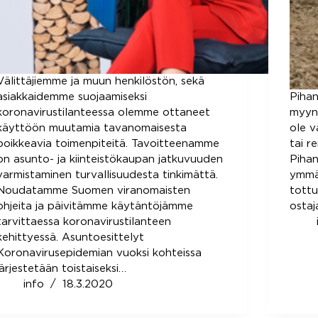
Välittäjiemme ja muun henkilöstön, sekä
asiakkaidemme suojaamiseksi
Pihan
koronavirustilanteessa olemme ottaneet
myynt
käyttöön muutamia tavanomaisesta
ole v
poikkeavia toimenpiteitä. Tavoitteenamme
tai r
on asunto- ja kiinteistökaupan jatkuvuuden
Pihan
varmistaminen turvallisuudesta tinkimättä.
ymmär
Noudatamme Suomen viranomaisten
tottua
ohjeita ja päivitämme käytäntöjämme
ostaj
tarvittaessa koronavirustilanteen
kehittyessä. Asuntoesittelyt
Koronavirusepidemian vuoksi kohteissa
järjestetään toistaiseksi…
info
18.3.2020