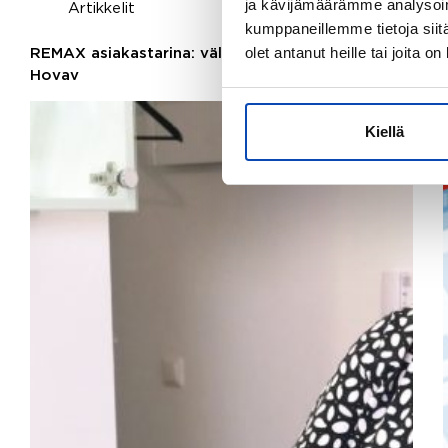
ja kävijämäärämme analysoim
Artikkelit
kumppaneillemme tietoja siitä
olet antanut heille tai joita o
REMAX asiakastarina: välittäjänä Paula
Hovav
Kiellä