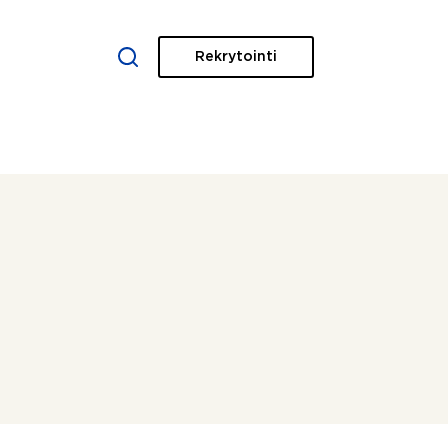
Rekrytointi
XISTA
IDEAT JA VINKIT
YHTEYSTIEDOT