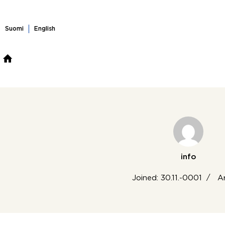
Skip
to
content
Suomi
English
ASUNTOHAKU
MYYMÄSSÄ
OSTAMASSA
VUOK
info
Joined: 30.11.-0001
Ar