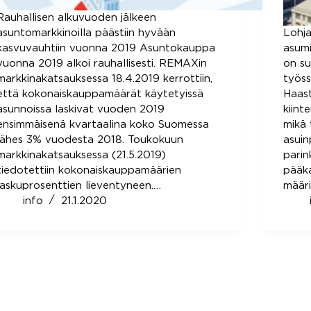
Rauhallisen alkuvuoden jälkeen
asuntomarkkinoilla päästiin hyvään
Lohja
kasvuvauhtiin vuonna 2019 Asuntokauppa
asumi
vuonna 2019 alkoi rauhallisesti. REMAXin
on s
markkinakatsauksessa 18.4.2019 kerrottiin,
työss
että kokonaiskauppamäärät käytetyissä
Haas
asunnoissa laskivat vuoden 2019
kiint
ensimmäisenä kvartaalina koko Suomessa
mikä 
lähes 3% vuodesta 2018. Toukokuun
asuin
markkinakatsauksessa (21.5.2019)
pari
tiedotettiin kokonaiskauppamäärien
pääk
laskuprosenttien lieventyneen.…
määri
info
21.1.2020