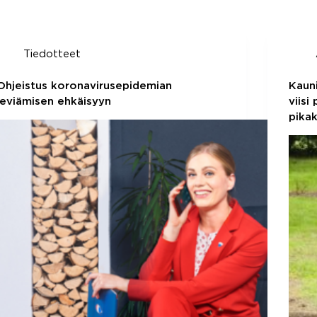
Tiedotteet
Ohjeistus koronavirusepidemian
Kaun
leviämisen ehkäisyyn
viisi
pika