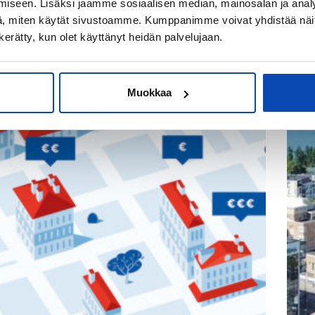
iseen. Lisäksi jaamme sosiaalisen median, mainosalan ja analy
Markkinakatsaus
, miten käytät sivustoamme. Kumppanimme voivat yhdistää näitä t
n kerätty, kun olet käyttänyt heidän palvelujaan.
REMAX vuosikatsaus 2019
Järvi
kaup
Muokkaa