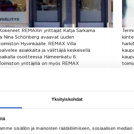
Kokeneet REMAXin yrittäjät Katja Sarkama
Termi
ja Nina Schönberg avaavat uuden
kiint
toimiston Hyvinkäälle. REMAX Villa
harki
palvelee asiakkaita ja välittäjiä keskeisellä
kaupa
paikalla osoitteessa Hämeenkatu 6.
kaupa
Toimiston yrittäjillä on myös REMAX
toim
Asuntokulma -niminen toimisto
näihi
Järvenpäässä, jossa asiakkaita palvellaan
tässä
ammattitaidolla ja innokkuudella 12
varmi
välittäjän…
oikei
info
18.2.2020
teht
Yksityiskohdat
itä
mme sisällön ja mainosten räätälöimiseen, sosiaalisen median