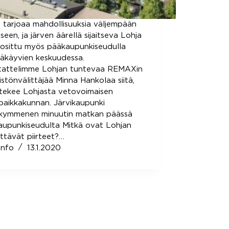
 tarjoaa mahdollisuuksia väljempään
seen, ja järven äärellä sijaitseva Lohja
uosittu myös pääkaupunkiseudulla
äkäyvien keskuudessa.
tattelimme Lohjan tuntevaa REMAXin
eistönvälittäjää Minna Hankolaa siitä,
tekee Lohjasta vetovoimaisen
paikkakunnan. Järvikaupunki
nkymmenen minuutin matkan päässä
aupunkiseudulta Mitkä ovat Lohjan
ttävät piirteet?…
info
13.1.2020