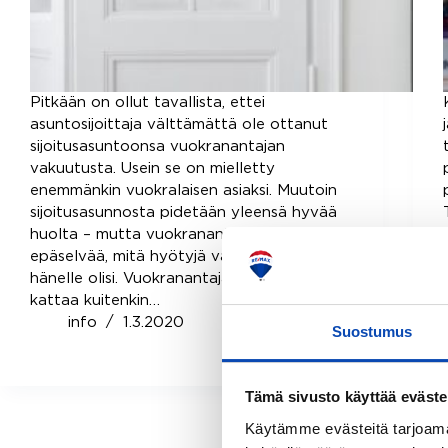
Pitkään on ollut tavallista, ettei
asuntosijoittaja välttämättä ole ottanut
sijoitusasuntoonsa vuokranantajan
vakuutusta. Usein se on mielletty
enemmänkin vuokralaisen asiaksi. Muutoin
sijoitusasunnosta pidetään yleensä hyvää
huolta – mutta vuokranantajalle voi olla
epäselvää, mitä hyötyjä vakuutuksesta
hänelle olisi. Vuokranantajan vakuutus
kattaa kuitenkin…
info
1.3.2020
Suostumus
Tämä sivusto käyttää eväste
Käytämme evästeitä tarjoama