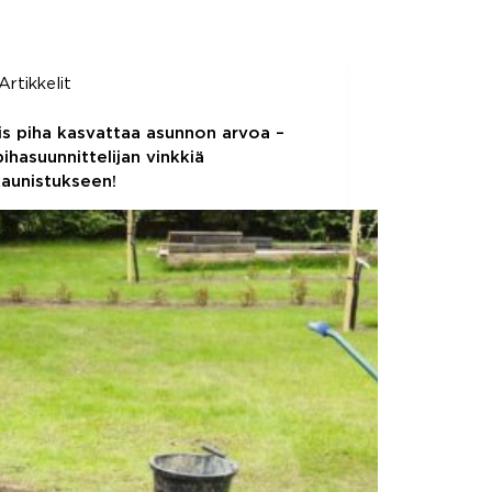
Artikkelit
is piha kasvattaa asunnon arvoa –
 pihasuunnittelijan vinkkiä
kaunistukseen!