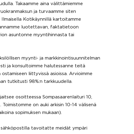
udulla. Takaamme aina välittämiemme
vuokranmaksun ja turvaamme siten
 Ilmaisella Kotikäynnillä kartoitamme
 annamme luotettavan, faktatietoon
ion asuntonne myyntihinnasta tai
silöllisen myynti- ja markkinointisuunnitelman
sti ja konsultoimme halutessanne teitä
ostamiseen liittyvissä asioissa. Arvioimme
an tutkitusti 98%:n tarkkuudella.
jaitsee osoitteessa Sompasaarenlaituri 10,
. Toimistomme on auki arkisin 10-14 välisenä
aikoina sopimuksen mukaan).
i sähköpostilla tavoitatte meidät ympäri