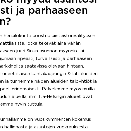
sti ja parhaaseen
an?
henkilökunta koostuu kiinteistönvälityksen
attilaisista, jotka tekevät aina vähän
kseen juuri Sinun asunnon myynnin tai
umaan ripeästi, turvallisesti ja parhaaseen
arkkinoilta saatavissa olevaan hintaan.
tuneet itäisen kantakaupungin & lähialueiden
 ja tunnemme näiden alueiden taloyhtiöt ja
rpeet erinomaisesti. Palvelemme myös muilla
dun alueilla, mm. Itä-Helsingin alueet ovat
illemme hyvin tuttuja.
lökunnallamme on vuosikymmenten kokemus
en hallinnasta ja asuntojen vuokrauksesta