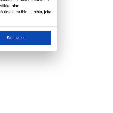
tiikka-alan
ietoja muihin tietoihin, joita
Salli kaikki