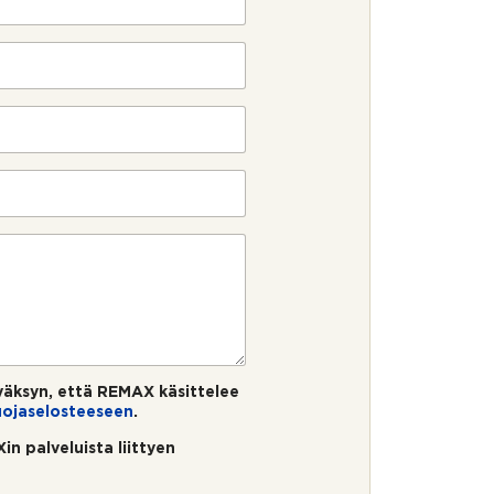
äksyn, että REMAX käsittelee
uojaselosteeseen
.
in palveluista liittyen