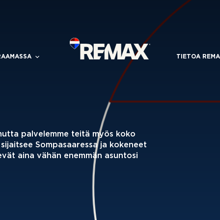
RAAMASSA
TIETOA REMA
mutta palvelemme teitä myös koko
sijaitsee Sompasaaressa ja kokeneet
kevät aina vähän enemmän asuntosi