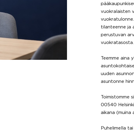
pääkaupunkise
vuokralaisten 
vuokratulonne.
tilanteenne ja
perustuvan arv
vuokratasosta.
Teemme aina yk
asuntokohtaise
uuden asunnon 
asuntonne hinn
Toimistomme si
00540 Helsinki
aikana (muina 
Puhelimella ta