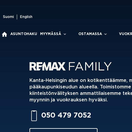
Skip
to
content
Suomi
English
ASUNTOHAKU
MYYMÄSSÄ
OSTAMASSA
VUOK
FAMILY
Kanta-Helsingin alue on kotikenttäämme, 
pääkaupunkiseudun alueella. Toimistomme 
kiinteistönvälityksen ammattilaisemme te
myynnin ja vuokrauksen hyväksi.
050 479 7052