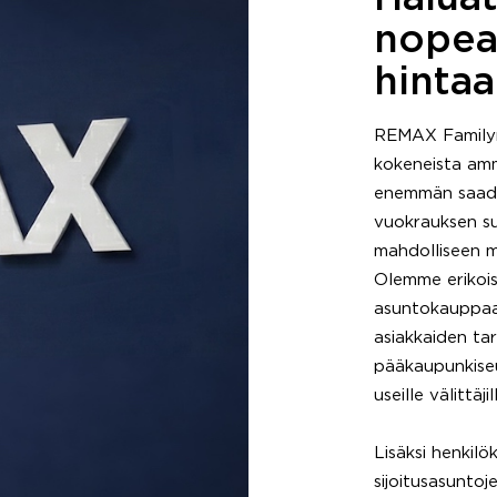
nopea
hinta
REMAX Familyn 
kokeneista amm
enemmän saada
vuokrauksen suj
mahdolliseen m
Olemme erikois
asuntokauppaan
asiakkaiden ta
pääkaupunkiseu
useille välittäj
Lisäksi henki
sijoitusasuntoj