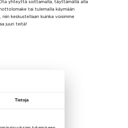
ta yhteyttä soittamalla, täyttämällä alla
nottolomake tai tulemalla käymään
, niin keskustellaan kuinka voisimme
a juuri teitä!
Tietoja
 ominaisuuksien tukemiseen