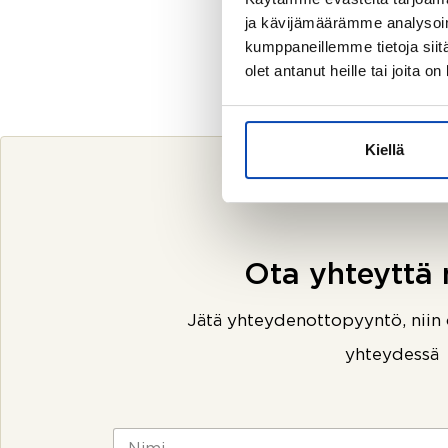
ja kävijämäärämme analysoim
kumppaneillemme tietoja siitä
olet antanut heille tai joita o
Kiellä
Ota yhteyttä 
Jätä yhteydenottopyyntö, niin
yhteydessä
N